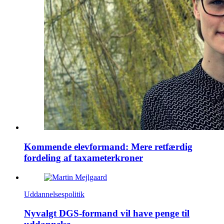
Kommende elevformand: Mere retfærdig
fordeling af taxameterkroner
Uddannelsespolitik
Nyvalgt DGS-formand vil have penge til