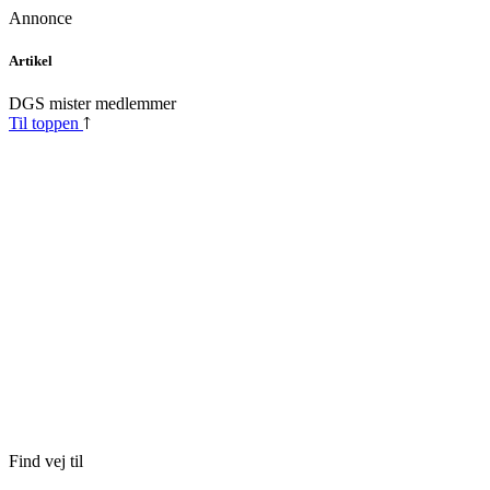
Annonce
Skip
Artikel
to
content
DGS mister medlemmer
Til toppen
Find vej til