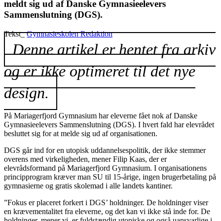
meldt sig ud af Danske Gymnasieelevers
Sammenslutning (DGS).
Tekst_
Gymnasieskolen Redaktion
Denne artikel er hentet fra arkiv
og er ikke optimeret til det nye
design.
På Mariagerfjord Gymnasium har eleverne fået nok af Danske
Gymnasieelevers Sammenslutning (DGS). I hvert fald har elevrådet
besluttet sig for at melde sig ud af organisationen.
DGS går ind for en utopisk uddannelsespolitik, der ikke stemmer
overens med virkeligheden, mener Filip Kaas, der er
elevrådsformand på Mariagerfjord Gymnasium. I organisationens
principprogram kræver man SU til 15-årige, ingen brugerbetaling på
gymnasierne og gratis skolemad i alle landets kantiner.
”Fokus er placeret forkert i DGS’ holdninger. De holdninger viser
en krævementalitet fra eleverne, og det kan vi ikke stå inde for. De
holdninger, mener vi, er fuldstændig utopiske og også uansvarlige i