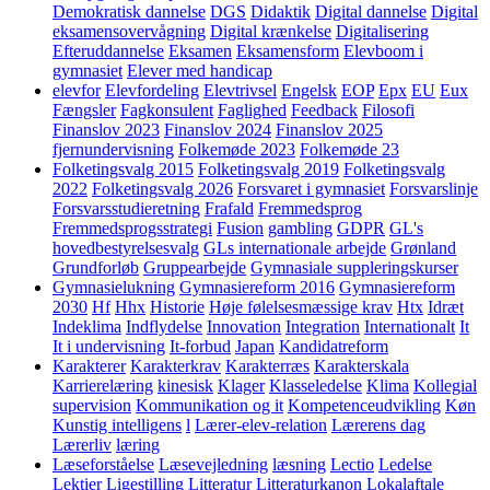
Demokratisk dannelse
DGS
Didaktik
Digital dannelse
Digital
eksamensovervågning
Digital krænkelse
Digitalisering
Efteruddannelse
Eksamen
Eksamensform
Elevboom i
gymnasiet
Elever med handicap
elevfor
Elevfordeling
Elevtrivsel
Engelsk
EOP
Epx
EU
Eux
Fængsler
Fagkonsulent
Faglighed
Feedback
Filosofi
Finanslov 2023
Finanslov 2024
Finanslov 2025
fjernundervisning
Folkemøde 2023
Folkemøde 23
Folketingsvalg 2015
Folketingsvalg 2019
Folketingsvalg
2022
Folketingsvalg 2026
Forsvaret i gymnasiet
Forsvarslinje
Forsvarsstudieretning
Frafald
Fremmedsprog
Fremmedsprogsstrategi
Fusion
gambling
GDPR
GL's
hovedbestyrelsesvalg
GLs internationale arbejde
Grønland
Grundforløb
Gruppearbejde
Gymnasiale suppleringskurser
Gymnasielukning
Gymnasiereform 2016
Gymnasiereform
2030
Hf
Hhx
Historie
Høje følelsesmæssige krav
Htx
Idræt
Indeklima
Indflydelse
Innovation
Integration
Internationalt
It
It i undervisning
It-forbud
Japan
Kandidatreform
Karakterer
Karakterkrav
Karakterræs
Karakterskala
Karrierelæring
kinesisk
Klager
Klasseledelse
Klima
Kollegial
supervision
Kommunikation og it
Kompetenceudvikling
Køn
Kunstig intelligens
l
Lærer-elev-relation
Lærerens dag
Lærerliv
læring
Læseforståelse
Læsevejledning
læsning
Lectio
Ledelse
Lektier
Ligestilling
Litteratur
Litteraturkanon
Lokalaftale