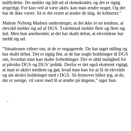
indflydelse. De melder sig lidt ud af demokratiet, og det er rigtig
ærgerligt. For kun ved at være aktiv, kan man ændre noget. Og det
har de ikke været. Så er det svært at ændre de ting, de kritiserer."
Malene Nyborg Madsen understreger, at det ikke er en tendens, at
elevråd melder sig ud af DGS. Tværtimod melder flere og flere sig
ind. Men hun anerkender, at det har skabt debat, at elevrådene har
meldt sig ud.
”Situationen vidner om, at de er engagerede. De har taget stilling og
har skabt debat. Det er rigtig fint, at de har nogle holdninger til DGS
om, hvordan man kan skabe forbedringer. Der er altid mulighed for
at påvirke DGS og DGS’ politik. Derfor er det også ekstremt vigtigt,
at man er aktivt medlem og gør, hvad man kan for at få sit elevråds
og sin skoles holdninger med i DGS. Så fremover håber jeg, at de,
der er uenige, vil være med til at ændre på tingene,” siger hun.