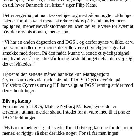
en tid, hvor Danmark er i krise,” siger Filip Kaas.
Det er ærgerligt, at man beskæftiger sig med sådan nogle holdninger
i stedet for at have et meget stærkere fokus på blandt andet mere
faglighed, mener elevrådsformanden. Men det ville være for svært at
påvirke organisationen, mener han.
”Vi har en anden dagsorden end DGS’, og derfor synes vi ikke, at vi
bør være medlem. Vi mente, det ville være et tydeligere signal at
smække med døren. På den måde kunne vi sende et tydeligt signal
om, hvad vi står og ikke står for og få skabt noget debat den vej. Og
det er lykkedes.”
I løbet af den seneste måned har ikke kun Mariagerfjord
Gymnasiums elevråd meldt sig ud af DGS. Også elevrådet på
Holstebro Gymnasium og HF har valgt, at DGS’ retning strider mod
deres holdninger.
Bliv og kæmp
Formanden for DGS, Malene Nyborg Madsen, synes det er
ærgerligt, at man melder sig ud i stedet for at være med til at præge
DGS’ holdninger.
”Hvis man melder sig ud i stedet for at blive og kæmpe for det, man
mener, er rigtigt, så sker der ikke noget. For så får man ingen