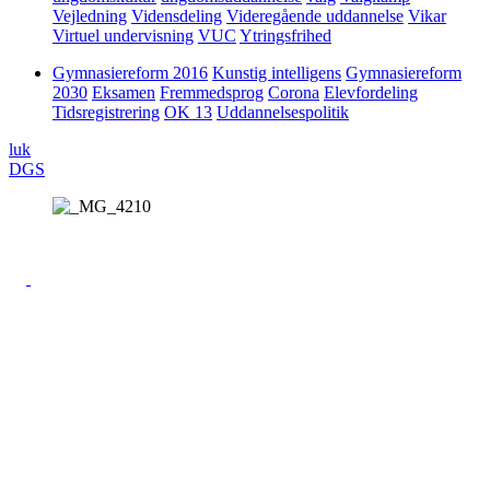
Vejledning
Vidensdeling
Videregående uddannelse
Vikar
Virtuel undervisning
VUC
Ytringsfrihed
Gymnasiereform 2016
Kunstig intelligens
Gymnasiereform
2030
Eksamen
Fremmedsprog
Corona
Elevfordeling
Tidsregistrering
OK 13
Uddannelsespolitik
luk
DGS