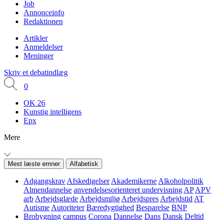
Job
Annonceinfo
Redaktionen
Artikler
Anmeldelser
Meninger
Skriv et debatindlæg
0
OK 26
Kunstig intelligens
Epx
Mere
Mest læste emner
Alfabetisk
Adgangskrav
Afskedigelser
Akademikerne
Alkoholpolitik
Almendannelse
anvendelsesorienteret undervisning
AP
APV
arb
Arbejdsglæde
Arbejdsmiljø
Arbejdspres
Arbejdstid
AT
Autisme
Autoriteter
Bæredygtighed
Besparelse
BNP
Brobygning
campus
Corona
Dannelse
Dans
Dansk
Deltid