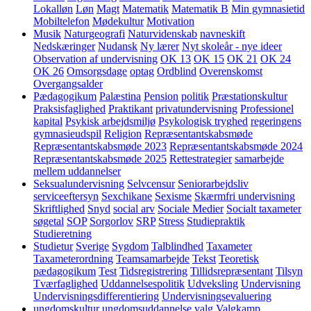
Lokalløn
Løn
Magt
Matematik
Matematik B
Min gymnasietid
Mobiltelefon
Mødekultur
Motivation
Musik
Naturgeografi
Naturvidenskab
navneskift
Nedskæringer
Nudansk
Ny lærer
Nyt skoleår - nye ideer
Observation af undervisning
OK 13
OK 15
OK 21
OK 24
OK 26
Omsorgsdage
optag
Ordblind
Overenskomst
Overgangsalder
Pædagogikum
Palæstina
Pension
politik
Præstationskultur
Praksisfaglighed
Praktikant
privatundervisning
Professionel
kapital
Psykisk arbejdsmiljø
Psykologisk tryghed
regeringens
gymnasieudspil
Religion
Repræsentantskabsmøde
Repræsentantskabsmøde 2023
Repræsentantskabsmøde 2024
Repræsentantskabsmøde 2025
Rettestrategier
samarbejde
mellem uddannelser
Seksualundervisning
Selvcensur
Seniorarbejdsliv
serviceeftersyn
Sexchikane
Sexisme
Skærmfri undervisning
Skriftlighed
Snyd
social arv
Sociale Medier
Socialt taxameter
søgetal
SOP
Sorgorlov
SRP
Stress
Studiepraktik
Studieretning
Studietur
Sverige
Sygdom
Talblindhed
Taxameter
Taxameterordning
Teamsamarbejde
Tekst
Teoretisk
pædagogikum
Test
Tidsregistrering
Tillidsrepræsentant
Tilsyn
Tværfaglighed
Uddannelsespolitik
Udveksling
Undervisning
Undervisningsdifferentiering
Undervisningsevaluering
ungdomskultur
ungdomsuddannelse
valg
Valgkamp