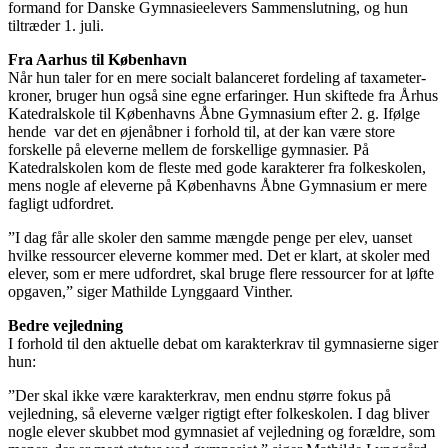
formand for Danske Gymnasieelevers Sammenslutning, og hun
tiltræder 1. juli.
Fra Aarhus til København
Når hun taler for en mere socialt balanceret fordeling af taxameter-
kroner, bruger hun også sine egne erfaringer. Hun skiftede fra Århus
Katedralskole til Københavns Åbne Gymnasium efter 2. g. Ifølge
hende var det en øjenåbner i forhold til, at der kan være store
forskelle på eleverne mellem de forskellige gymnasier. På
Katedralskolen kom de fleste med gode karakterer fra folkeskolen,
mens nogle af eleverne på Københavns Åbne Gymnasium er mere
fagligt udfordret.
”I dag får alle skoler den samme mængde penge per elev, uanset
hvilke ressourcer eleverne kommer med. Det er klart, at skoler med
elever, som er mere udfordret, skal bruge flere ressourcer for at løfte
opgaven,” siger Mathilde Lynggaard Vinther.
Bedre vejledning
I forhold til den aktuelle debat om karakterkrav til gymnasierne siger
hun:
”Der skal ikke være karakterkrav, men endnu større fokus på
vejledning, så eleverne vælger rigtigt efter folkeskolen. I dag bliver
nogle elever skubbet mod gymnasiet af vejledning og forældre, som