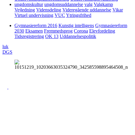
ungdomskultur
ungdomsuddannelse
valg
Valgkamp
Vejledning
Vidensdeling
Videregående uddannelse
Vikar
Virtuel undervisning
VUC
Ytringsfrihed
Gymnasiereform 2016
Kunstig intelligens
Gymnasiereform
2030
Eksamen
Fremmedsprog
Corona
Elevfordeling
Tidsregistrering
OK 13
Uddannelsespolitik
luk
DGS