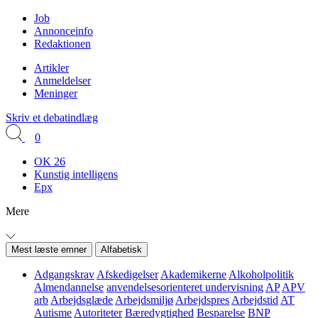
Job
Annonceinfo
Redaktionen
Artikler
Anmeldelser
Meninger
Skriv et debatindlæg
0
OK 26
Kunstig intelligens
Epx
Mere
Mest læste emner
Alfabetisk
Adgangskrav
Afskedigelser
Akademikerne
Alkoholpolitik
Almendannelse
anvendelsesorienteret undervisning
AP
APV
arb
Arbejdsglæde
Arbejdsmiljø
Arbejdspres
Arbejdstid
AT
Autisme
Autoriteter
Bæredygtighed
Besparelse
BNP