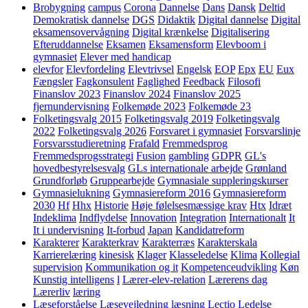
Brobygning
campus
Corona
Dannelse
Dans
Dansk
Deltid
Demokratisk dannelse
DGS
Didaktik
Digital dannelse
Digital
eksamensovervågning
Digital krænkelse
Digitalisering
Efteruddannelse
Eksamen
Eksamensform
Elevboom i
gymnasiet
Elever med handicap
elevfor
Elevfordeling
Elevtrivsel
Engelsk
EOP
Epx
EU
Eux
Fængsler
Fagkonsulent
Faglighed
Feedback
Filosofi
Finanslov 2023
Finanslov 2024
Finanslov 2025
fjernundervisning
Folkemøde 2023
Folkemøde 23
Folketingsvalg 2015
Folketingsvalg 2019
Folketingsvalg
2022
Folketingsvalg 2026
Forsvaret i gymnasiet
Forsvarslinje
Forsvarsstudieretning
Frafald
Fremmedsprog
Fremmedsprogsstrategi
Fusion
gambling
GDPR
GL's
hovedbestyrelsesvalg
GLs internationale arbejde
Grønland
Grundforløb
Gruppearbejde
Gymnasiale suppleringskurser
Gymnasielukning
Gymnasiereform 2016
Gymnasiereform
2030
Hf
Hhx
Historie
Høje følelsesmæssige krav
Htx
Idræt
Indeklima
Indflydelse
Innovation
Integration
Internationalt
It
It i undervisning
It-forbud
Japan
Kandidatreform
Karakterer
Karakterkrav
Karakterræs
Karakterskala
Karrierelæring
kinesisk
Klager
Klasseledelse
Klima
Kollegial
supervision
Kommunikation og it
Kompetenceudvikling
Køn
Kunstig intelligens
l
Lærer-elev-relation
Lærerens dag
Lærerliv
læring
Læseforståelse
Læsevejledning
læsning
Lectio
Ledelse