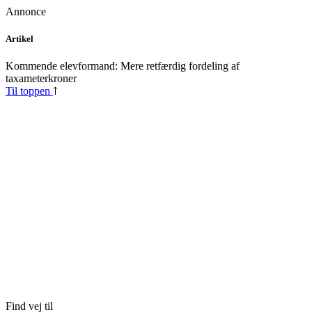
Annonce
Skip
Artikel
to
content
Kommende elevformand: Mere retfærdig fordeling af
taxameterkroner
Til toppen
Find vej til