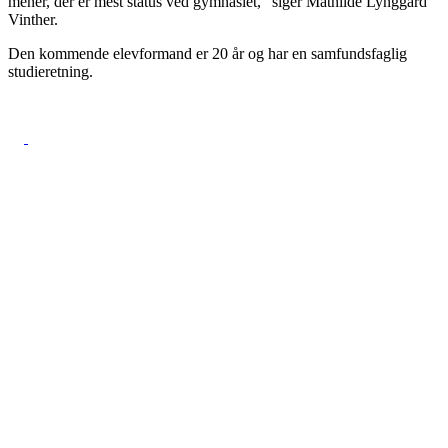
mener, der er mest status ved gymnasiet,” siger Mathilde Lynggård
Vinther.
Den kommende elevformand er 20 år og har en samfundsfaglig
studieretning.