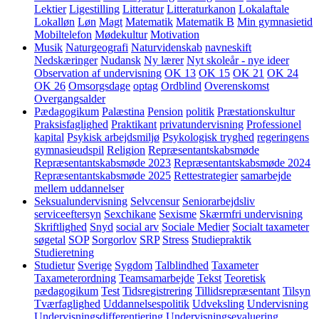
Lektier
Ligestilling
Litteratur
Litteraturkanon
Lokalaftale
Lokalløn
Løn
Magt
Matematik
Matematik B
Min gymnasietid
Mobiltelefon
Mødekultur
Motivation
Musik
Naturgeografi
Naturvidenskab
navneskift
Nedskæringer
Nudansk
Ny lærer
Nyt skoleår - nye ideer
Observation af undervisning
OK 13
OK 15
OK 21
OK 24
OK 26
Omsorgsdage
optag
Ordblind
Overenskomst
Overgangsalder
Pædagogikum
Palæstina
Pension
politik
Præstationskultur
Praksisfaglighed
Praktikant
privatundervisning
Professionel
kapital
Psykisk arbejdsmiljø
Psykologisk tryghed
regeringens
gymnasieudspil
Religion
Repræsentantskabsmøde
Repræsentantskabsmøde 2023
Repræsentantskabsmøde 2024
Repræsentantskabsmøde 2025
Rettestrategier
samarbejde
mellem uddannelser
Seksualundervisning
Selvcensur
Seniorarbejdsliv
serviceeftersyn
Sexchikane
Sexisme
Skærmfri undervisning
Skriftlighed
Snyd
social arv
Sociale Medier
Socialt taxameter
søgetal
SOP
Sorgorlov
SRP
Stress
Studiepraktik
Studieretning
Studietur
Sverige
Sygdom
Talblindhed
Taxameter
Taxameterordning
Teamsamarbejde
Tekst
Teoretisk
pædagogikum
Test
Tidsregistrering
Tillidsrepræsentant
Tilsyn
Tværfaglighed
Uddannelsespolitik
Udveksling
Undervisning
Undervisningsdifferentiering
Undervisningsevaluering