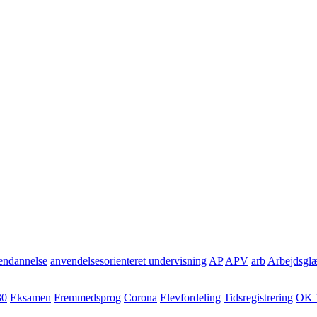
ndannelse
anvendelsesorienteret undervisning
AP
APV
arb
Arbejdsgl
30
Eksamen
Fremmedsprog
Corona
Elevfordeling
Tidsregistrering
OK 