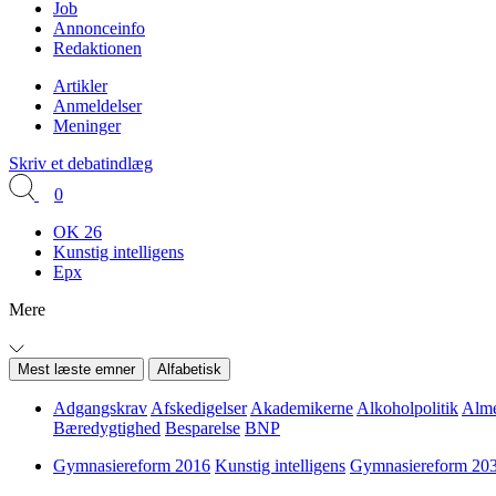
Job
Annonceinfo
Redaktionen
Artikler
Anmeldelser
Meninger
Skriv et debatindlæg
0
OK 26
Kunstig intelligens
Epx
Mere
Mest læste emner
Alfabetisk
Adgangskrav
Afskedigelser
Akademikerne
Alkoholpolitik
Alme
Bæredygtighed
Besparelse
BNP
Gymnasiereform 2016
Kunstig intelligens
Gymnasiereform 20