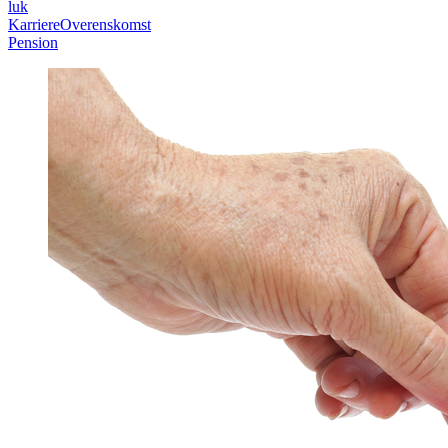
luk
Karriere
Overenskomst
Pension