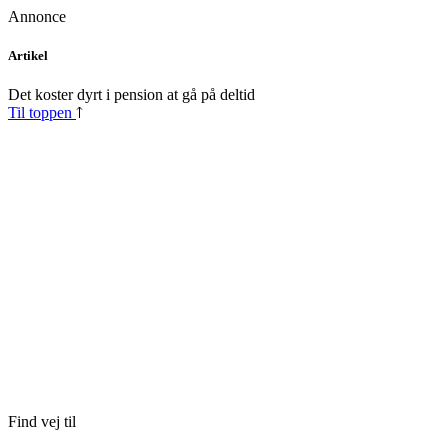
Annonce
Skip
Artikel
to
content
Det koster dyrt i pension at gå på deltid
Til toppen
Find vej til