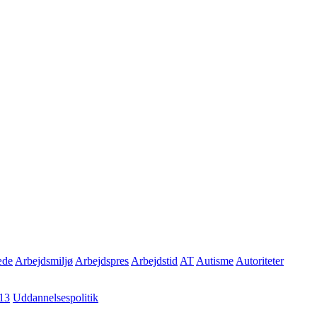
æde
Arbejdsmiljø
Arbejdspres
Arbejdstid
AT
Autisme
Autoriteter
13
Uddannelsespolitik