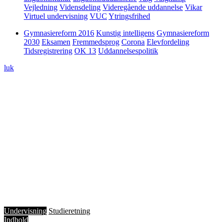
Vejledning
Vidensdeling
Videregående uddannelse
Vikar
Virtuel undervisning
VUC
Ytringsfrihed
Gymnasiereform 2016
Kunstig intelligens
Gymnasiereform
2030
Eksamen
Fremmedsprog
Corona
Elevfordeling
Tidsregistrering
OK 13
Uddannelsespolitik
luk
4. november 2024
Alle har brug for indsigt i samfundet
Undervisning
Studieretning
Indhold