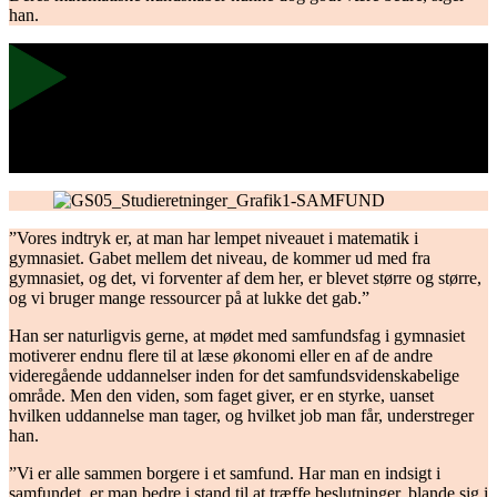
han.
Hør økonomiprofessor Michael Svarer fortælle, hvorfor
samfundsfag er et vigtigt fag.
”Vores indtryk er, at man har lempet niveauet i matematik i
gymnasiet. Gabet mellem det niveau, de kommer ud med fra
gymnasiet, og det, vi forventer af dem her, er blevet større og større,
og vi bruger mange ressourcer på at lukke det gab.”
Han ser naturligvis gerne, at mødet med samfundsfag i gymnasiet
motiverer endnu flere til at læse økonomi eller en af de andre
videregående uddannelser inden for det samfundsvidenskabelige
område. Men den viden, som faget giver, er en styrke, uanset
hvilken uddannelse man tager, og hvilket job man får, understreger
han.
”Vi er alle sammen borgere i et samfund. Har man en indsigt i
samfundet, er man bedre i stand til at træffe beslutninger, blande sig i