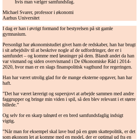
hvis man vælger ­samfundsfag.
Michael Svarer, professor i økonomi
Aarhus Universitet
I dag er han i øvrigt formand for bestyrelsen på sit gamle
gymnasium.
Personligt har økonomistudiet givet ham de redskaber, han har brugt
i sit arbejdsliv til at beskrive nogle af de udfordringer, der er i
samfundet – og komme med løsninger på dem. Blandt andet da han
var vismand og siden overvismand i De Økonomiske Råd i 2014-
2020, hvor man er en slags finanspolitisk vagthund for regeringen.
Han har været utrolig glad for de mange eksterne opgaver, han har
haft.
”Det har været lærerigt og supersjovt at arbejde sammen med andre
faggrupper og bringe min viden i spil, så den blev relevant i et større
billede.”
Og selv for en skarp talnørd er en bred samfundsfaglig indsigt
vigtig.
”Når man for eksempel skal lave bud på en grøn skattepolitik, er det
som økonom let at komme med en model, der er optimal ud fra en