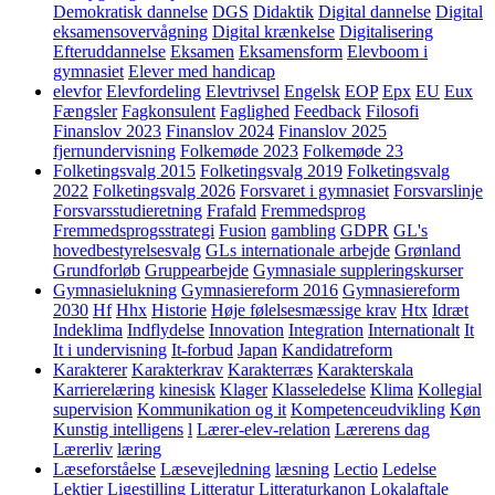
Demokratisk dannelse
DGS
Didaktik
Digital dannelse
Digital
eksamensovervågning
Digital krænkelse
Digitalisering
Efteruddannelse
Eksamen
Eksamensform
Elevboom i
gymnasiet
Elever med handicap
elevfor
Elevfordeling
Elevtrivsel
Engelsk
EOP
Epx
EU
Eux
Fængsler
Fagkonsulent
Faglighed
Feedback
Filosofi
Finanslov 2023
Finanslov 2024
Finanslov 2025
fjernundervisning
Folkemøde 2023
Folkemøde 23
Folketingsvalg 2015
Folketingsvalg 2019
Folketingsvalg
2022
Folketingsvalg 2026
Forsvaret i gymnasiet
Forsvarslinje
Forsvarsstudieretning
Frafald
Fremmedsprog
Fremmedsprogsstrategi
Fusion
gambling
GDPR
GL's
hovedbestyrelsesvalg
GLs internationale arbejde
Grønland
Grundforløb
Gruppearbejde
Gymnasiale suppleringskurser
Gymnasielukning
Gymnasiereform 2016
Gymnasiereform
2030
Hf
Hhx
Historie
Høje følelsesmæssige krav
Htx
Idræt
Indeklima
Indflydelse
Innovation
Integration
Internationalt
It
It i undervisning
It-forbud
Japan
Kandidatreform
Karakterer
Karakterkrav
Karakterræs
Karakterskala
Karrierelæring
kinesisk
Klager
Klasseledelse
Klima
Kollegial
supervision
Kommunikation og it
Kompetenceudvikling
Køn
Kunstig intelligens
l
Lærer-elev-relation
Lærerens dag
Lærerliv
læring
Læseforståelse
Læsevejledning
læsning
Lectio
Ledelse
Lektier
Ligestilling
Litteratur
Litteraturkanon
Lokalaftale