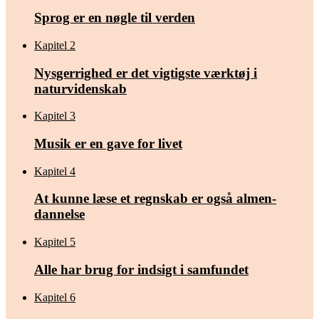
Sprog er en nøgle til ­verden
Kapitel 2
­Nysgerrighed er det ­vigtigste værktøj i
naturvidenskab
Kapitel 3
Musik er en gave for livet
Kapitel 4
At kunne læse et regnskab er også almen­
dannelse
Kapitel 5
Alle har brug for indsigt i samfundet
Kapitel 6