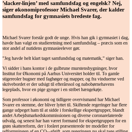
’slacker-linjen’ med samfundsfag og engelsk? Nej,
siger økonomiprofessor Michael Svarer, der kalder
samfundsfag for gymnasiets bredeste fag.
Michael Svarer forstår godt de unge. Hvis han gik i gymnasiet i dag,
havde han valgt en studieretning med samfundsfag – præcis som en
stor andel af nutidens gymnasieelever gør.
”Jeg havde helt klart taget samfundsfag og matematik,” siger han.
Vi sidder i hans kontor i de gulbrune murstensbygninger, hvor
Institut for Økonomi på Aarhus Universitet holder til. To gamle
stigereoler bugner med fagbøger og mapper, og fra vinduerne ved
skrivebordet er der udsigt til efterårssol og nabobørnehavens
legeplads, hvor en pige gynger i en stribet hængekøje.
Som professor i økonomi og tidligere overvismand har Michael
Svarer en stemme, der bliver lyttet til. Skiftende regeringer har flere
gange udpeget ham til at sidde i forskellige ekspertgrupper, blandt
andet Arbejdsmarkedskommissionen og diverse coronarelaterede
udvalg, og senest har han været formand for ekspertgruppen for en
grøn skattereform, der i foråret præsenterede tre modeller for
udformningen af en CO
-afgift, som regeringen nu skal tage stilling