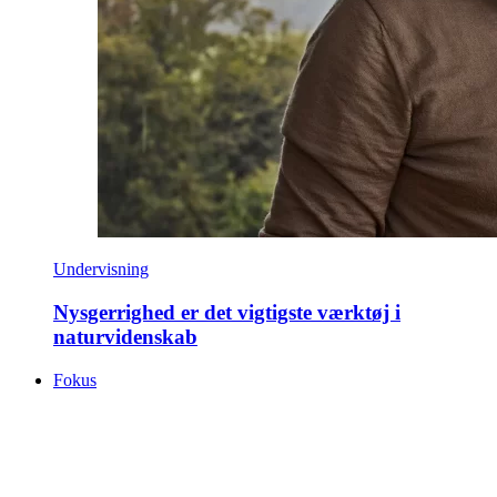
Undervisning
­Nysgerrighed er det vigtigste værktøj i
naturvidenskab
Fokus