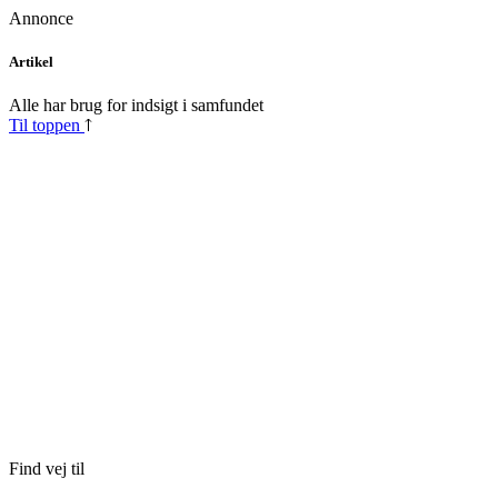
Annonce
Skip
Artikel
to
content
Alle har brug for indsigt i samfundet
Til toppen
Find vej til