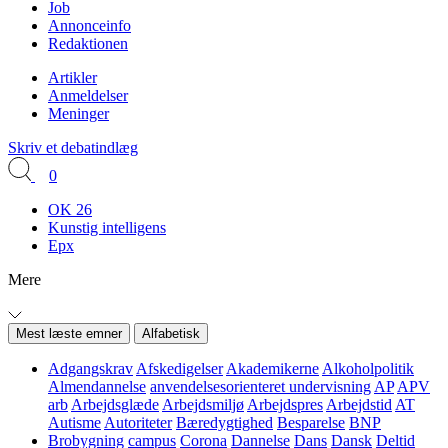
Job
Annonceinfo
Redaktionen
Artikler
Anmeldelser
Meninger
Skriv et debatindlæg
0
OK 26
Kunstig intelligens
Epx
Mere
Mest læste emner
Alfabetisk
Adgangskrav
Afskedigelser
Akademikerne
Alkoholpolitik
Almendannelse
anvendelsesorienteret undervisning
AP
APV
arb
Arbejdsglæde
Arbejdsmiljø
Arbejdspres
Arbejdstid
AT
Autisme
Autoriteter
Bæredygtighed
Besparelse
BNP
Brobygning
campus
Corona
Dannelse
Dans
Dansk
Deltid