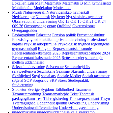
Lokalløn
Løn
Magt
Matematik
Matematik B
Min gymnasietid
Mobiltelefon
Mødekultur
Motivation
Musik
Naturgeografi
Naturvidenskab
navneskift
Nedskæringer
Nudansk
Ny lærer
Nyt skoleår - nye ideer
Observation af undervisning
OK 13
OK 15
OK 21
OK 24
OK 26
Omsorgsdage
optag
Ordblind
Overenskomst
Overgangsalder
Pædagogikum
Palæstina
Pension
politik
Præstationskultur
Praksisfaglighed
Praktikant
privatundervisning
Professionel
kapital
Psykisk arbejdsmiljø
Psykologisk tryghed
regeringens
gymnasieudspil
Religion
Repræsentantskabsmøde
Repræsentantskabsmøde 2023
Repræsentantskabsmøde 2024
Repræsentantskabsmøde 2025
Rettestrategier
samarbejde
mellem uddannelser
Seksualundervisning
Selvcensur
Seniorarbejdsliv
serviceeftersyn
Sexchikane
Sexisme
Skærmfri undervisning
Skriftlighed
Snyd
social arv
Sociale Medier
Socialt taxameter
søgetal
SOP
Sorgorlov
SRP
Stress
Studiepraktik
Studieretning
Studietur
Sverige
Sygdom
Talblindhed
Taxameter
Taxameterordning
Teamsamarbejde
Tekst
Teoretisk
pædagogikum
Test
Tidsregistrering
Tillidsrepræsentant
Tilsyn
Tværfaglighed
Uddannelsespolitik
Udveksling
Undervisning
Undervisningsdifferentiering
Undervisningsevaluering
ungdomskultur
ungdomsuddannelse
valg
Valgkamp