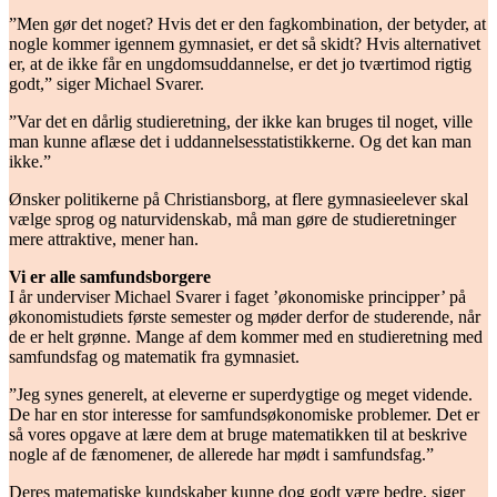
”Men gør det noget? Hvis det er den fagkombination, der betyder, at
nogle kommer igennem gymnasiet, er det så skidt? Hvis alternativet
er, at de ikke får en ungdomsuddannelse, er det jo tværtimod rigtig
godt,” siger Michael Svarer.
”Var det en dårlig studieretning, der ikke kan bruges til noget, ville
man kunne aflæse det i uddannelsesstatistikkerne. Og det kan man
ikke.”
Ønsker politikerne på Christiansborg, at flere gymnasieelever skal
vælge sprog og naturvidenskab, må man gøre de studieretninger
mere attraktive, mener han.
Vi er alle samfundsborgere
I år underviser Michael Svarer i faget ’økonomiske principper’ på
økonomistudiets første semester og møder derfor de studerende, når
de er helt grønne. Mange af dem kommer med en studieretning med
samfundsfag og matematik fra gymnasiet.
”Jeg synes generelt, at eleverne er superdygtige og meget vidende.
De har en stor interesse for samfundsøkonomiske problemer. Det er
så vores opgave at lære dem at bruge matematikken til at beskrive
nogle af de fænomener, de allerede har mødt i samfundsfag.”
Deres matematiske kundskaber kunne dog godt være bedre, siger