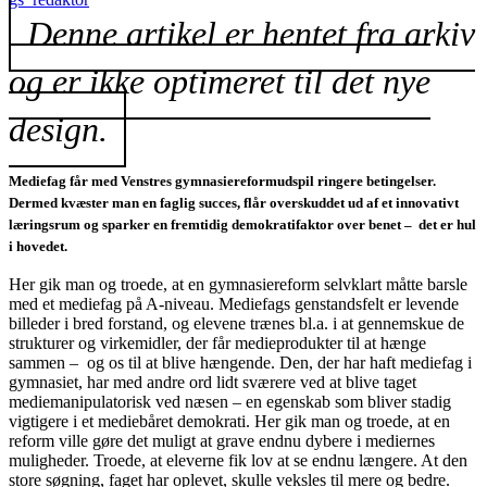
Denne artikel er hentet fra arkiv
og er ikke optimeret til det nye
design.
Mediefag får med Venstres gymnasiereformudspil ringere betingelser.
Dermed kvæster man en faglig succes, flår overskuddet ud af et innovativt
læringsrum og sparker en fremtidig demokratifaktor over benet – det er hul
i hovedet.
Her gik man og troede, at en gymnasiereform selvklart måtte barsle
med et mediefag på A-niveau. Mediefags genstandsfelt er levende
billeder i bred forstand, og elevene trænes bl.a. i at gennemskue de
strukturer og virkemidler, der får medieprodukter til at hænge
sammen – og os til at blive hængende. Den, der har haft mediefag i
gymnasiet, har med andre ord lidt sværere ved at blive taget
mediemanipulatorisk ved næsen – en egenskab som bliver stadig
vigtigere i et mediebåret demokrati. Her gik man og troede, at en
reform ville gøre det muligt at grave endnu dybere i mediernes
muligheder. Troede, at eleverne fik lov at se endnu længere. At den
store søgning, faget har oplevet, skulle veksles til mere og bedre.