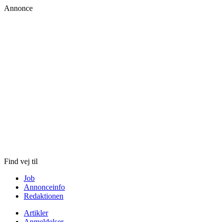
Annonce
Skip
to
content
Find vej til
Job
Annonceinfo
Redaktionen
Artikler
Anmeldelser