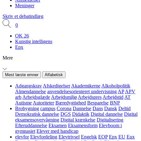
Meninger
Skriv et debatindlæg
0
OK 26
Kunstig intelligens
Epx
Mere
Mest læste emner
Alfabetisk
Adgangskrav
Afskedigelser
Akademikerne
Alkoholpolitik
Almendannelse
anvendelsesorienteret undervisning
AP
APV
arb
Arbejdsglæde
Arbejdsmiljø
Arbejdspres
Arbejdstid
AT
Autisme
Autoriteter
Bæredygtighed
Besparelse
BNP
Brobygning
campus
Corona
Dannelse
Dans
Dansk
Deltid
Demokratisk dannelse
DGS
Didaktik
Digital dannelse
Digital
eksamensovervågning
Digital krænkelse
Digitalisering
Efteruddannelse
Eksamen
Eksamensform
Elevboom i
gymnasiet
Elever med handicap
elevfor
Elevfordeling
Elevtrivsel
Engelsk
EOP
Epx
EU
Eux