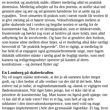
en teoretisk og analytisk måde, tilfører mediefag altid en praktisk
dimension. Mediefag arbejder ud fra den præmis, at stoffet skal ind
gennem øjne og øre og ud gennem hænderne for at sætte sig på
rygsøjlen. Teori omsættes til praksis som i næste runde får teorien til
at give mening på et højere niveau. Vekselvirkningen mellem at
gribe skabende ind i verden og begribe teorien er særlig for de
kunstneriske fag. Det er en læringspraksis, som er tidskrævende,
frustrerende og bøvlet (og svær at bedrive på store hold), men altid
udbytterig for de involverede. Og bare for at gendrive den fordom,
som kunne ulme mellem disse linjer, så er mediefag altså ikke særligt
henvendt til ”de praktisk begavede”. Det er rigtigt, at mediefag tit
har held til at engagere også gymnasiefremmede unge, men fagets
didaktik udfordrer måske i særlig grad de bogligt stærke, som med
kamera og redigeringsudstyr opererer på kanten af deres
komfortzone – og dermed flytter sig!
En Lomborg på skaberkraften
Nu vil nogen måske indvende, at det jo alt sammen lyder meget
godt, og i den bedste af alle verdner var der råd til det hele. Men
enhver må jo indse, at rugbrødsmatematik og -dansk er vigtigere end
flødeskumskunst. Når riget fattes penge, har vi ikke råd til at
prioritere de kunstneriske fag. Man kunne nu ligeså godt spørge, om
vi har råd til at lade være? Her er et fag, som helt af sig selv
uddanner i den innovationskompetence, som med vold og magt
forsøges implementeret i hele den gymnasiale fagrække. Et fag, hvor