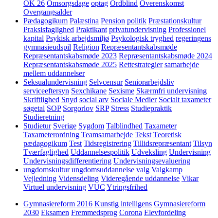
OK 26
Omsorgsdage
optag
Ordblind
Overenskomst
Overgangsalder
Pædagogikum
Palæstina
Pension
politik
Præstationskultur
Praksisfaglighed
Praktikant
privatundervisning
Professionel
kapital
Psykisk arbejdsmiljø
Psykologisk tryghed
regeringens
gymnasieudspil
Religion
Repræsentantskabsmøde
Repræsentantskabsmøde 2023
Repræsentantskabsmøde 2024
Repræsentantskabsmøde 2025
Rettestrategier
samarbejde
mellem uddannelser
Seksualundervisning
Selvcensur
Seniorarbejdsliv
serviceeftersyn
Sexchikane
Sexisme
Skærmfri undervisning
Skriftlighed
Snyd
social arv
Sociale Medier
Socialt taxameter
søgetal
SOP
Sorgorlov
SRP
Stress
Studiepraktik
Studieretning
Studietur
Sverige
Sygdom
Talblindhed
Taxameter
Taxameterordning
Teamsamarbejde
Tekst
Teoretisk
pædagogikum
Test
Tidsregistrering
Tillidsrepræsentant
Tilsyn
Tværfaglighed
Uddannelsespolitik
Udveksling
Undervisning
Undervisningsdifferentiering
Undervisningsevaluering
ungdomskultur
ungdomsuddannelse
valg
Valgkamp
Vejledning
Vidensdeling
Videregående uddannelse
Vikar
Virtuel undervisning
VUC
Ytringsfrihed
Gymnasiereform 2016
Kunstig intelligens
Gymnasiereform
2030
Eksamen
Fremmedsprog
Corona
Elevfordeling