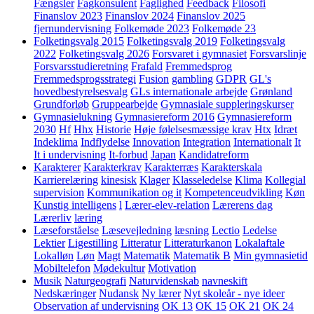
Fængsler
Fagkonsulent
Faglighed
Feedback
Filosofi
Finanslov 2023
Finanslov 2024
Finanslov 2025
fjernundervisning
Folkemøde 2023
Folkemøde 23
Folketingsvalg 2015
Folketingsvalg 2019
Folketingsvalg
2022
Folketingsvalg 2026
Forsvaret i gymnasiet
Forsvarslinje
Forsvarsstudieretning
Frafald
Fremmedsprog
Fremmedsprogsstrategi
Fusion
gambling
GDPR
GL's
hovedbestyrelsesvalg
GLs internationale arbejde
Grønland
Grundforløb
Gruppearbejde
Gymnasiale suppleringskurser
Gymnasielukning
Gymnasiereform 2016
Gymnasiereform
2030
Hf
Hhx
Historie
Høje følelsesmæssige krav
Htx
Idræt
Indeklima
Indflydelse
Innovation
Integration
Internationalt
It
It i undervisning
It-forbud
Japan
Kandidatreform
Karakterer
Karakterkrav
Karakterræs
Karakterskala
Karrierelæring
kinesisk
Klager
Klasseledelse
Klima
Kollegial
supervision
Kommunikation og it
Kompetenceudvikling
Køn
Kunstig intelligens
l
Lærer-elev-relation
Lærerens dag
Lærerliv
læring
Læseforståelse
Læsevejledning
læsning
Lectio
Ledelse
Lektier
Ligestilling
Litteratur
Litteraturkanon
Lokalaftale
Lokalløn
Løn
Magt
Matematik
Matematik B
Min gymnasietid
Mobiltelefon
Mødekultur
Motivation
Musik
Naturgeografi
Naturvidenskab
navneskift
Nedskæringer
Nudansk
Ny lærer
Nyt skoleår - nye ideer
Observation af undervisning
OK 13
OK 15
OK 21
OK 24