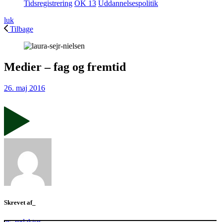
Tidsregistrering
OK 13
Uddannelsespolitik
luk
Tilbage
Medier – fag og fremtid
26. maj 2016
Skrevet af_
gs_redaktor