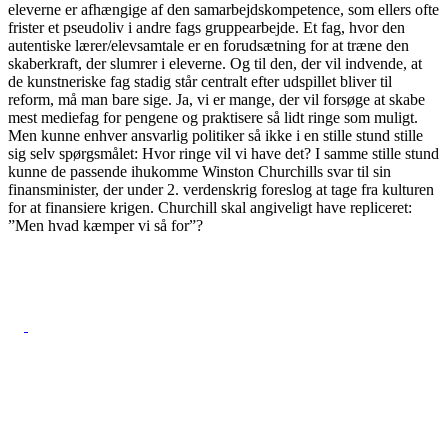
eleverne er afhængige af den samarbejdskompetence, som ellers ofte
frister et pseudoliv i andre fags gruppearbejde. Et fag, hvor den
autentiske lærer/elevsamtale er en forudsætning for at træne den
skaberkraft, der slumrer i eleverne. Og til den, der vil indvende, at
de kunstneriske fag stadig står centralt efter udspillet bliver til
reform, må man bare sige. Ja, vi er mange, der vil forsøge at skabe
mest mediefag for pengene og praktisere så lidt ringe som muligt.
Men kunne enhver ansvarlig politiker så ikke i en stille stund stille
sig selv spørgsmålet: Hvor ringe vil vi have det? I samme stille stund
kunne de passende ihukomme Winston Churchills svar til sin
finansminister, der under 2. verdenskrig foreslog at tage fra kulturen
for at finansiere krigen. Churchill skal angiveligt have repliceret:
”Men hvad kæmper vi så for”?