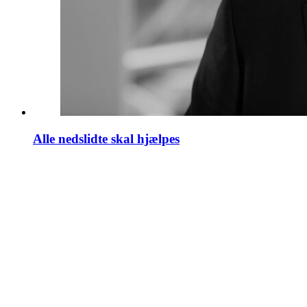
Alle nedslidte skal hjælpes