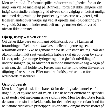
Men tværtimod. Reformudspillet reducerer muligheden for, at de
unge kan vælge mediefag på B-niveau, fordi det ikke længere kan
indgå som studieretningsfag. B-niveau som valgfag er fortsat muligt,
men med de gevaldige besparelser, gymnasierne navigerer i, vil
ledelser landet over vægre sig ved at oprette små (og derfor dyre)
valghold. Så med mindre rentabelt mange ønsker det, bliver B-
niveau ikke oprettet.
Hjælp, hjælp – ulven er her
Og det er ikke bare en omgang obligatorisk piv på kanten af
forandringen. Rektorerne
har
læst mellem linjerne og set, at
reformdiskursen ikke hegemonerer for de kunstneriske fag. Når den
økonomiske mildt sagt vanskelige kabale skal gå op uden
for
store
klasser, uden
for
mange fyringer og uden
for
lidt udvikling af
undervisningen, ja, så bliver det nemt de kunstneriske fag – også på
c-niveau, der må holde for: Færre, men større hold uden tilsvarende
tilføring af ressourcer. Eller uændret holdstørrelse, men for
reducerede ressourcer.
Grib og begrib
Men kan faget dansk ikke bare stå for den digitale dannelse af de
unge? Jo, et stykke hen ad vejen. Dansk henter omtrent en sjettedel
af sit gods i det mediemæssige stofområde. Men for det første forslår
det som en rosin i en lækkersult, for det andet opererer dansk ud fra
helt andre didaktiske principper: Hvor dansk omgås mediestoffet på