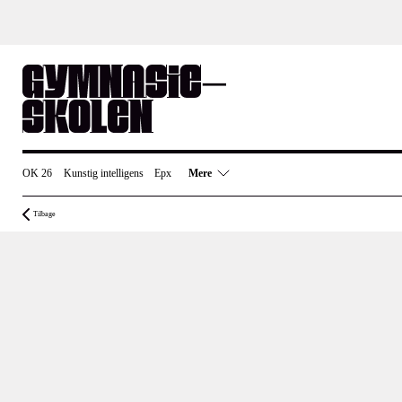
Skip
to
content
OK 26
Kunstig intelligens
Epx
Mere
Tilbage