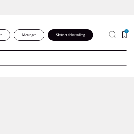
0
er
Meninger
Skriv et debatindlæg