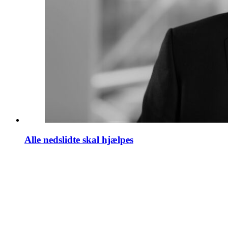
Alle nedslidte skal hjælpes