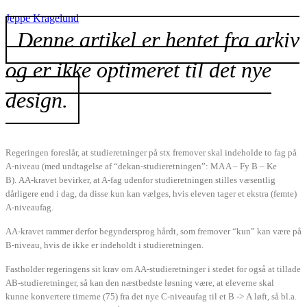
Jeppe Kragelund
Denne artikel er hentet fra arkiv
og er ikke optimeret til det nye
design.
Regeringen foreslår, at studieretninger på stx fremover skal indeholde to fag på
A-niveau (med undtagelse af “dekan-studieretningen”: MA A – Fy B – Ke
B). AA-kravet bevirker, at A-fag udenfor studieretningen stilles væsentlig
dårligere end i dag, da disse kun kan vælges, hvis eleven tager et ekstra (femte)
A-niveaufag.
AA-kravet rammer derfor begyndersprog hårdt, som fremover “kun” kan være på
B-niveau, hvis de ikke er indeholdt i studieretningen.
Fastholder regeringens sit krav om AA-studieretninger i stedet for også at tillade
AB-studieretninger, så kan den næstbedste løsning være, at eleverne skal
kunne konvertere timerne (75) fra det nye C-niveaufag til et B -> A løft, så bl.a.