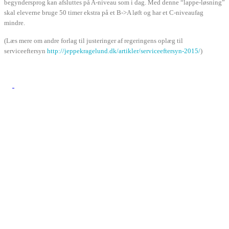
begyndersprog kan afsluttes på A-niveau som i dag. Med denne “lappe-løsning”
skal eleverne bruge 50 timer ekstra på et B->A løft og har et C-niveaufag
mindre.
(Læs mere om andre forlag til justeringer af regeringens oplæg til
serviceeftersyn
http://
jeppekragelund.dk/artikler/
serviceeftersyn-2015/
)