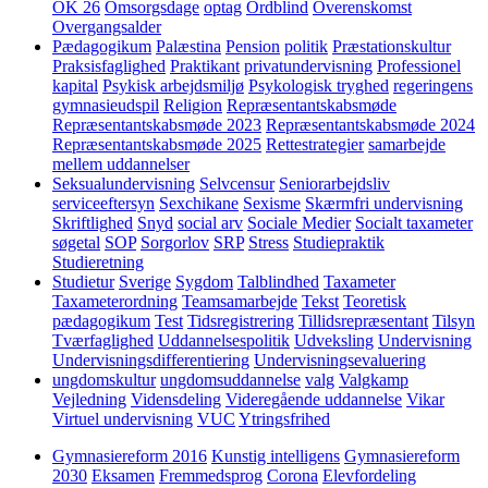
OK 26
Omsorgsdage
optag
Ordblind
Overenskomst
Overgangsalder
Pædagogikum
Palæstina
Pension
politik
Præstationskultur
Praksisfaglighed
Praktikant
privatundervisning
Professionel
kapital
Psykisk arbejdsmiljø
Psykologisk tryghed
regeringens
gymnasieudspil
Religion
Repræsentantskabsmøde
Repræsentantskabsmøde 2023
Repræsentantskabsmøde 2024
Repræsentantskabsmøde 2025
Rettestrategier
samarbejde
mellem uddannelser
Seksualundervisning
Selvcensur
Seniorarbejdsliv
serviceeftersyn
Sexchikane
Sexisme
Skærmfri undervisning
Skriftlighed
Snyd
social arv
Sociale Medier
Socialt taxameter
søgetal
SOP
Sorgorlov
SRP
Stress
Studiepraktik
Studieretning
Studietur
Sverige
Sygdom
Talblindhed
Taxameter
Taxameterordning
Teamsamarbejde
Tekst
Teoretisk
pædagogikum
Test
Tidsregistrering
Tillidsrepræsentant
Tilsyn
Tværfaglighed
Uddannelsespolitik
Udveksling
Undervisning
Undervisningsdifferentiering
Undervisningsevaluering
ungdomskultur
ungdomsuddannelse
valg
Valgkamp
Vejledning
Vidensdeling
Videregående uddannelse
Vikar
Virtuel undervisning
VUC
Ytringsfrihed
Gymnasiereform 2016
Kunstig intelligens
Gymnasiereform
2030
Eksamen
Fremmedsprog
Corona
Elevfordeling