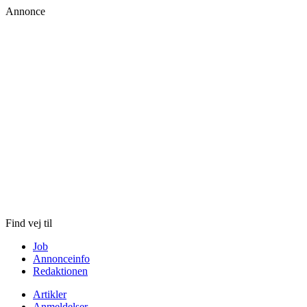
Annonce
Skip
to
content
Find vej til
Job
Annonceinfo
Redaktionen
Artikler
Anmeldelser