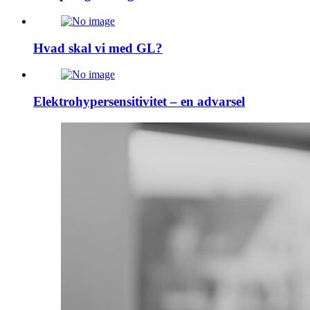
Hvad skal vi med GL?
Elektrohypersensitivitet – en advarsel