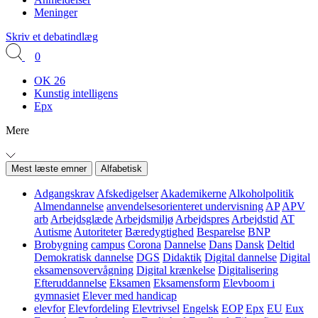
Meninger
Skriv et debatindlæg
0
OK 26
Kunstig intelligens
Epx
Mere
Mest læste emner
Alfabetisk
Adgangskrav
Afskedigelser
Akademikerne
Alkoholpolitik
Almendannelse
anvendelsesorienteret undervisning
AP
APV
arb
Arbejdsglæde
Arbejdsmiljø
Arbejdspres
Arbejdstid
AT
Autisme
Autoriteter
Bæredygtighed
Besparelse
BNP
Brobygning
campus
Corona
Dannelse
Dans
Dansk
Deltid
Demokratisk dannelse
DGS
Didaktik
Digital dannelse
Digital
eksamensovervågning
Digital krænkelse
Digitalisering
Efteruddannelse
Eksamen
Eksamensform
Elevboom i
gymnasiet
Elever med handicap
elevfor
Elevfordeling
Elevtrivsel
Engelsk
EOP
Epx
EU
Eux