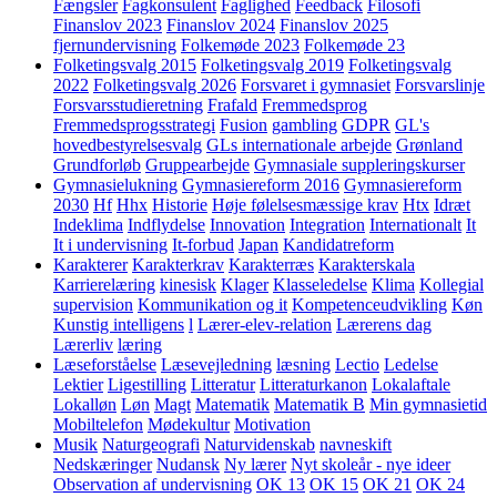
Fængsler
Fagkonsulent
Faglighed
Feedback
Filosofi
Finanslov 2023
Finanslov 2024
Finanslov 2025
fjernundervisning
Folkemøde 2023
Folkemøde 23
Folketingsvalg 2015
Folketingsvalg 2019
Folketingsvalg
2022
Folketingsvalg 2026
Forsvaret i gymnasiet
Forsvarslinje
Forsvarsstudieretning
Frafald
Fremmedsprog
Fremmedsprogsstrategi
Fusion
gambling
GDPR
GL's
hovedbestyrelsesvalg
GLs internationale arbejde
Grønland
Grundforløb
Gruppearbejde
Gymnasiale suppleringskurser
Gymnasielukning
Gymnasiereform 2016
Gymnasiereform
2030
Hf
Hhx
Historie
Høje følelsesmæssige krav
Htx
Idræt
Indeklima
Indflydelse
Innovation
Integration
Internationalt
It
It i undervisning
It-forbud
Japan
Kandidatreform
Karakterer
Karakterkrav
Karakterræs
Karakterskala
Karrierelæring
kinesisk
Klager
Klasseledelse
Klima
Kollegial
supervision
Kommunikation og it
Kompetenceudvikling
Køn
Kunstig intelligens
l
Lærer-elev-relation
Lærerens dag
Lærerliv
læring
Læseforståelse
Læsevejledning
læsning
Lectio
Ledelse
Lektier
Ligestilling
Litteratur
Litteraturkanon
Lokalaftale
Lokalløn
Løn
Magt
Matematik
Matematik B
Min gymnasietid
Mobiltelefon
Mødekultur
Motivation
Musik
Naturgeografi
Naturvidenskab
navneskift
Nedskæringer
Nudansk
Ny lærer
Nyt skoleår - nye ideer
Observation af undervisning
OK 13
OK 15
OK 21
OK 24