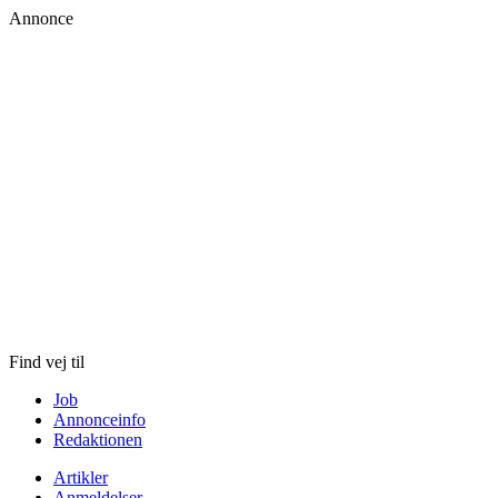
Annonce
Skip
to
content
Find vej til
Job
Annonceinfo
Redaktionen
Artikler
Anmeldelser