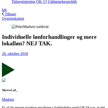
Tidsregistrering
OK 13
Uddannelsespolitik
luk
Tilbage
Overenskomst
Individuelle lønforhandlinger og mere
lokalløn? NEJ TAK.
26. oktober 2018
Skrevet af_
Madsen
Et af de meget positive resultater i forbindelse med OK18 var, at det