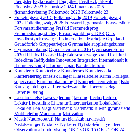
Fængsler
Fagkonsulent
Faglighed
Feedback
Filosofi
Finanslov 2023
Finanslov 2024
Finanslov 2025
fjernundervisning
Folkemøde 2023
Folkemøde 23
Folketingsvalg 2015
Folketingsvalg 2019
Folketingsvalg
2022
Folketingsvalg 2026
Forsvaret i gymnasiet
Forsvarslinje
Forsvarsstudieretning
Frafald
Fremmedsprog
Fremmedsprogsstrategi
Fusion
gambling
GDPR
GL's
hovedbestyrelsesvalg
GLs internationale arbejde
Grønland
Grundforløb
Gruppearbejde
Gymnasiale suppleringskurser
Gymnasielukning
Gymnasiereform 2016
Gymnasiereform
2030
Hf
Hhx
Historie
Høje følelsesmæssige krav
Htx
Idræt
Indeklima
Indflydelse
Innovation
Integration
Internationalt
It
It i undervisning
It-forbud
Japan
Kandidatreform
Karakterer
Karakterkrav
Karakterræs
Karakterskala
Karrierelæring
kinesisk
Klager
Klasseledelse
Klima
Kollegial
supervision
Kommunikation og it
Kompetenceudvikling
Køn
Kunstig intelligens
l
Lærer-elev-relation
Lærerens dag
Lærerliv
læring
Læseforståelse
Læsevejledning
læsning
Lectio
Ledelse
Lektier
Ligestilling
Litteratur
Litteraturkanon
Lokalaftale
Lokalløn
Løn
Magt
Matematik
Matematik B
Min gymnasietid
Mobiltelefon
Mødekultur
Motivation
Musik
Naturgeografi
Naturvidenskab
navneskift
Nedskæringer
Nudansk
Ny lærer
Nyt skoleår - nye ideer
Observation af undervisning
OK 13
OK 15
OK 21
OK 24