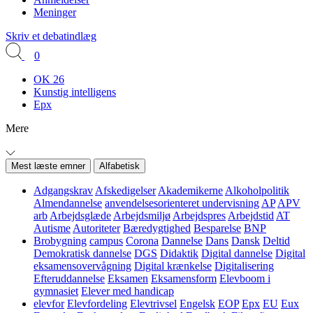
Meninger
Skriv et debatindlæg
0
OK 26
Kunstig intelligens
Epx
Mere
Mest læste emner
Alfabetisk
Adgangskrav
Afskedigelser
Akademikerne
Alkoholpolitik
Almendannelse
anvendelsesorienteret undervisning
AP
APV
arb
Arbejdsglæde
Arbejdsmiljø
Arbejdspres
Arbejdstid
AT
Autisme
Autoriteter
Bæredygtighed
Besparelse
BNP
Brobygning
campus
Corona
Dannelse
Dans
Dansk
Deltid
Demokratisk dannelse
DGS
Didaktik
Digital dannelse
Digital
eksamensovervågning
Digital krænkelse
Digitalisering
Efteruddannelse
Eksamen
Eksamensform
Elevboom i
gymnasiet
Elever med handicap
elevfor
Elevfordeling
Elevtrivsel
Engelsk
EOP
Epx
EU
Eux