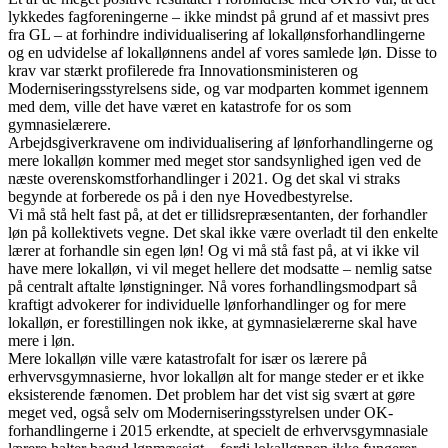
lykkedes fagforeningerne – ikke mindst på grund af et massivt pres
fra GL – at forhindre individualisering af lokallønsforhandlingerne
og en udvidelse af lokallønnens andel af vores samlede løn. Disse to
krav var stærkt profilerede fra Innovationsministeren og
Moderniseringsstyrelsens side, og var modparten kommet igennem
med dem, ville det have været en katastrofe for os som
gymnasielærere.
Arbejdsgiverkravene om individualisering af lønforhandlingerne og
mere lokalløn kommer med meget stor sandsynlighed igen ved de
næste overenskomstforhandlinger i 2021. Og det skal vi straks
begynde at forberede os på i den nye Hovedbestyrelse.
Vi må stå helt fast på, at det er tillidsrepræsentanten, der forhandler
løn på kollektivets vegne. Det skal ikke være overladt til den enkelte
lærer at forhandle sin egen løn! Og vi må stå fast på, at vi ikke vil
have mere lokalløn, vi vil meget hellere det modsatte – nemlig satse
på centralt aftalte lønstigninger. Nå vores forhandlingsmodpart så
kraftigt advokerer for individuelle lønforhandlinger og for mere
lokalløn, er forestillingen nok ikke, at gymnasielærerne skal have
mere i løn.
Mere lokalløn ville være katastrofalt for især os lærere på
erhvervsgymnasierne, hvor lokalløn alt for mange steder er et ikke
eksisterende fænomen. Det problem har det vist sig svært at gøre
meget ved, også selv om Moderniseringsstyrelsen under OK-
forhandlingerne i 2015 erkendte, at specielt de erhvervsgymnasiale