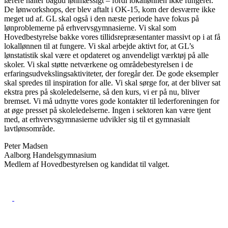
lærere halter bagud lønmæssigt – fordi lokallønnen ikke fungerer.
De lønworkshops, der blev aftalt i OK-15, kom der desværre ikke
meget ud af. GL skal også i den næste periode have fokus på
lønproblemerne på erhvervsgymnasierne. Vi skal som
Hovedbestyrelse bakke vores tillidsrepræsentanter massivt op i at få
lokallønnen til at fungere. Vi skal arbejde aktivt for, at GL’s
lønstatistik skal være et opdateret og anvendeligt værktøj på alle
skoler. Vi skal støtte netværkene og områdebestyrelsen i de
erfaringsudvekslingsaktiviteter, der foregår der. De gode eksempler
skal spredes til inspiration for alle. Vi skal sørge for, at der bliver sat
ekstra pres på skoleledelserne, så den kurs, vi er på nu, bliver
bremset. Vi må udnytte vores gode kontakter til lederforeningen for
at øge presset på skoleledelserne. Ingen i sektoren kan være tjent
med, at erhvervsgymnasierne udvikler sig til et gymnasialt
lavtlønsområde.
Peter Madsen
Aalborg Handelsgymnasium
Medlem af Hovedbestyrelsen og kandidat til valget.