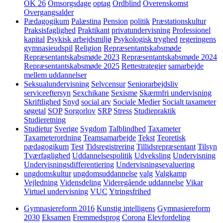
OK 26
Omsorgsdage
optag
Ordblind
Overenskomst
Overgangsalder
Pædagogikum
Palæstina
Pension
politik
Præstationskultur
Praksisfaglighed
Praktikant
privatundervisning
Professionel
kapital
Psykisk arbejdsmiljø
Psykologisk tryghed
regeringens
gymnasieudspil
Religion
Repræsentantskabsmøde
Repræsentantskabsmøde 2023
Repræsentantskabsmøde 2024
Repræsentantskabsmøde 2025
Rettestrategier
samarbejde
mellem uddannelser
Seksualundervisning
Selvcensur
Seniorarbejdsliv
serviceeftersyn
Sexchikane
Sexisme
Skærmfri undervisning
Skriftlighed
Snyd
social arv
Sociale Medier
Socialt taxameter
søgetal
SOP
Sorgorlov
SRP
Stress
Studiepraktik
Studieretning
Studietur
Sverige
Sygdom
Talblindhed
Taxameter
Taxameterordning
Teamsamarbejde
Tekst
Teoretisk
pædagogikum
Test
Tidsregistrering
Tillidsrepræsentant
Tilsyn
Tværfaglighed
Uddannelsespolitik
Udveksling
Undervisning
Undervisningsdifferentiering
Undervisningsevaluering
ungdomskultur
ungdomsuddannelse
valg
Valgkamp
Vejledning
Vidensdeling
Videregående uddannelse
Vikar
Virtuel undervisning
VUC
Ytringsfrihed
Gymnasiereform 2016
Kunstig intelligens
Gymnasiereform
2030
Eksamen
Fremmedsprog
Corona
Elevfordeling