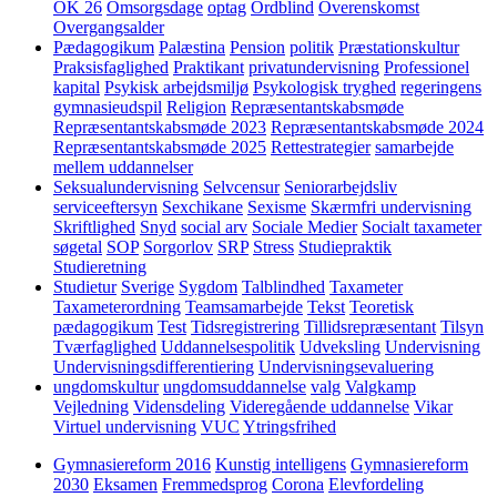
OK 26
Omsorgsdage
optag
Ordblind
Overenskomst
Overgangsalder
Pædagogikum
Palæstina
Pension
politik
Præstationskultur
Praksisfaglighed
Praktikant
privatundervisning
Professionel
kapital
Psykisk arbejdsmiljø
Psykologisk tryghed
regeringens
gymnasieudspil
Religion
Repræsentantskabsmøde
Repræsentantskabsmøde 2023
Repræsentantskabsmøde 2024
Repræsentantskabsmøde 2025
Rettestrategier
samarbejde
mellem uddannelser
Seksualundervisning
Selvcensur
Seniorarbejdsliv
serviceeftersyn
Sexchikane
Sexisme
Skærmfri undervisning
Skriftlighed
Snyd
social arv
Sociale Medier
Socialt taxameter
søgetal
SOP
Sorgorlov
SRP
Stress
Studiepraktik
Studieretning
Studietur
Sverige
Sygdom
Talblindhed
Taxameter
Taxameterordning
Teamsamarbejde
Tekst
Teoretisk
pædagogikum
Test
Tidsregistrering
Tillidsrepræsentant
Tilsyn
Tværfaglighed
Uddannelsespolitik
Udveksling
Undervisning
Undervisningsdifferentiering
Undervisningsevaluering
ungdomskultur
ungdomsuddannelse
valg
Valgkamp
Vejledning
Vidensdeling
Videregående uddannelse
Vikar
Virtuel undervisning
VUC
Ytringsfrihed
Gymnasiereform 2016
Kunstig intelligens
Gymnasiereform
2030
Eksamen
Fremmedsprog
Corona
Elevfordeling