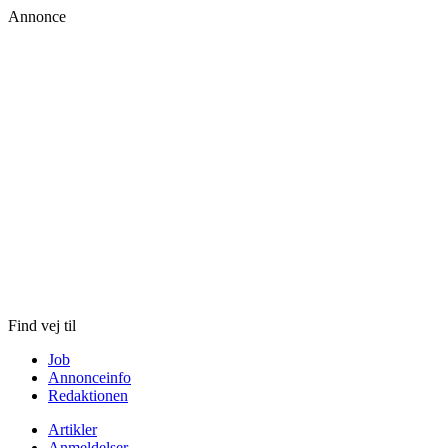
Annonce
Skip
to
content
Find vej til
Job
Annonceinfo
Redaktionen
Artikler
Anmeldelser