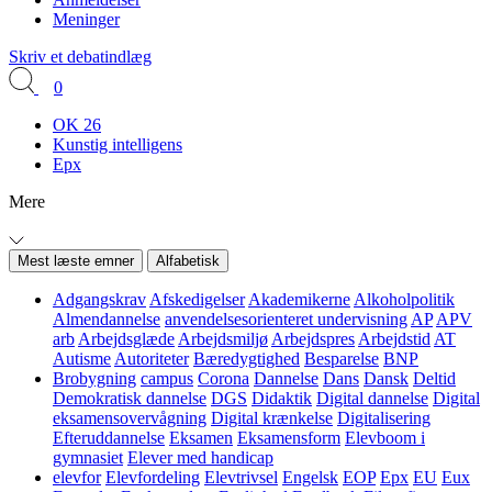
Meninger
Skriv et debatindlæg
0
OK 26
Kunstig intelligens
Epx
Mere
Mest læste emner
Alfabetisk
Adgangskrav
Afskedigelser
Akademikerne
Alkoholpolitik
Almendannelse
anvendelsesorienteret undervisning
AP
APV
arb
Arbejdsglæde
Arbejdsmiljø
Arbejdspres
Arbejdstid
AT
Autisme
Autoriteter
Bæredygtighed
Besparelse
BNP
Brobygning
campus
Corona
Dannelse
Dans
Dansk
Deltid
Demokratisk dannelse
DGS
Didaktik
Digital dannelse
Digital
eksamensovervågning
Digital krænkelse
Digitalisering
Efteruddannelse
Eksamen
Eksamensform
Elevboom i
gymnasiet
Elever med handicap
elevfor
Elevfordeling
Elevtrivsel
Engelsk
EOP
Epx
EU
Eux