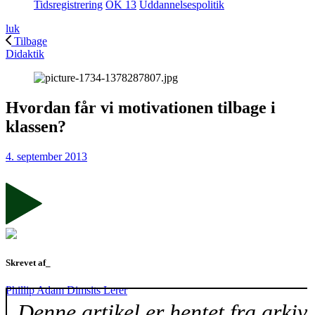
Tidsregistrering
OK 13
Uddannelsespolitik
luk
Tilbage
Didaktik
Hvordan får vi motivationen tilbage i
klassen?
4. september 2013
Skrevet af_
Phillip Adam Dimsits Lerer
Denne artikel er hentet fra arkiv