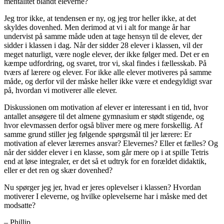
mentalitet blandt eleverne?
Jeg tror ikke, at tendensen er ny, og jeg tror heller ikke, at det
skyldes dovenhed. Men derimod at vi i alt for mange år har
undervist på samme måde uden at tage hensyn til de elever, der
sidder i klassen i dag. Når der sidder 28 elever i klassen, vil der
meget naturligt, være nogle elever, der ikke følger med. Det er en
kæmpe udfordring, og svaret, tror vi, skal findes i fællesskab. På
tværs af lærere og elever. For ikke alle elever motiveres på samme
måde, og derfor vil der måske heller ikke være et endegyldigt svar
på, hvordan vi motiverer alle elever.
Diskussionen om motivation af elever er interessant i en tid, hvor
antallet ansøgere til det almene gymnasium er stødt stigende, og
hvor elevmassen derfor også bliver mere og mere forskellig. Af
samme grund stiller jeg følgende spørgsmål til jer lærere: Er
motivation af elever lærernes ansvar? Elevernes? Eller et fælles? Og
når der sidder elever i en klasse, som går mere op i at spille Tetris
end at løse integraler, er det så et udtryk for en forældet didaktik,
eller er det ren og skær dovenhed?
Nu spørger jeg jer, hvad er jeres oplevelser i klassen? Hvordan
motiverer I eleverne, og hvilke oplevelserne har i måske med det
modsatte?
– Phillip