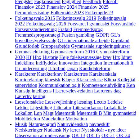
Fængsler
Fagkonsulent
Faglighed
Feedback
Filosofi
Finanslov 2023
Finanslov 2024
Finanslov 2025
fjernundervisning
Folkemøde 2023
Folkemøde 23
Folketingsvalg 2015
Folketingsvalg 2019
Folketingsvalg
2022
Folketingsvalg 2026
Forsvaret i gymnasiet
Forsvarslinje
Forsvarsstudieretning
Frafald
Fremmedsprog
Fremmedsprogsstrategi
Fusion
gambling
GDPR
GL's
hovedbestyrelsesvalg
GLs internationale arbejde
Grønland
Grundforløb
Gruppearbejde
Gymnasiale suppleringskurser
Gymnasielukning
Gymnasiereform 2016
Gymnasiereform
2030
Hf
Hhx
Historie
Høje følelsesmæssige krav
Htx
Idræt
Indeklima
Indflydelse
Innovation
Integration
Internationalt
It
It i undervisning
It-forbud
Japan
Kandidatreform
Karakterer
Karakterkrav
Karakterræs
Karakterskala
Karrierelæring
kinesisk
Klager
Klasseledelse
Klima
Kollegial
supervision
Kommunikation og it
Kompetenceudvikling
Køn
Kunstig intelligens
l
Lærer-elev-relation
Lærerens dag
Lærerliv
læring
Læseforståelse
Læsevejledning
læsning
Lectio
Ledelse
Lektier
Ligestilling
Litteratur
Litteraturkanon
Lokalaftale
Lokalløn
Løn
Magt
Matematik
Matematik B
Min gymnasietid
Mobiltelefon
Mødekultur
Motivation
Musik
Naturgeografi
Naturvidenskab
navneskift
Nedskæringer
Nudansk
Ny lærer
Nyt skoleår - nye ideer
Observation af undervisning
OK 13
OK 15
OK 21
OK 24