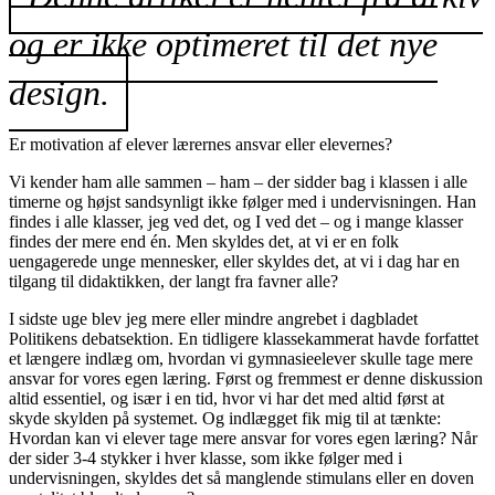
og er ikke optimeret til det nye
design.
Er motivation af elever lærernes ansvar eller elevernes?
Vi kender ham alle sammen – ham – der sidder bag i klassen i alle
timerne og højst sandsynligt ikke følger med i undervisningen. Han
findes i alle klasser, jeg ved det, og I ved det – og i mange klasser
findes der mere end én. Men skyldes det, at vi er en folk
uengagerede unge mennesker, eller skyldes det, at vi i dag har en
tilgang til didaktikken, der langt fra favner alle?
I sidste uge blev jeg mere eller mindre angrebet i dagbladet
Politikens debatsektion. En tidligere klassekammerat havde forfattet
et længere indlæg om, hvordan vi gymnasieelever skulle tage mere
ansvar for vores egen læring. Først og fremmest er denne diskussion
altid essentiel, og især i en tid, hvor vi har det med altid først at
skyde skylden på systemet. Og indlægget fik mig til at tænkte:
Hvordan kan vi elever tage mere ansvar for vores egen læring? Når
der sider 3-4 stykker i hver klasse, som ikke følger med i
undervisningen, skyldes det så manglende stimulans eller en doven