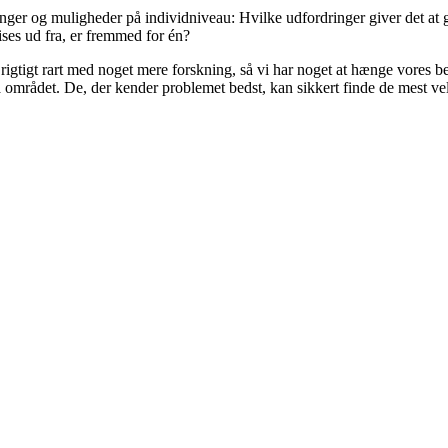
dringer og muligheder på individniveau: Hvilke udfordringer giver det a
ises ud fra, er fremmed for én?
tigt rart med noget mere forskning, så vi har noget at hænge vores bes
g på området. De, der kender problemet bedst, kan sikkert finde de mest v