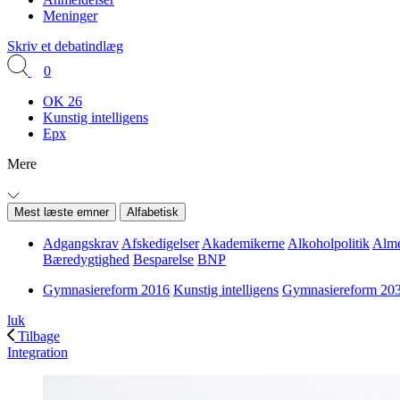
Meninger
Skriv et debatindlæg
0
OK 26
Kunstig intelligens
Epx
Mere
Mest læste emner
Alfabetisk
Adgangskrav
Afskedigelser
Akademikerne
Alkoholpolitik
Alme
Bæredygtighed
Besparelse
BNP
Gymnasiereform 2016
Kunstig intelligens
Gymnasiereform 20
luk
Tilbage
Integration