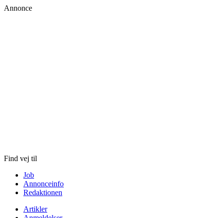
Annonce
Skip
to
content
Find vej til
Job
Annonceinfo
Redaktionen
Artikler
Anmeldelser