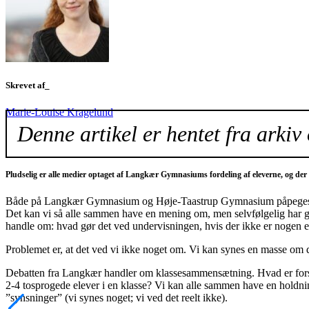
Skrevet af_
Marie-Louise Kragelund
Denne artikel er hentet fra arkiv 
Pludselig er alle medier optaget af Langkær Gymnasiums fordeling af eleverne, og de
Både på Langkær Gymnasium og Høje-Taastrup Gymnasium påpeges det, at
Det kan vi så alle sammen have en mening om, men selvfølgelig har gy
handle om: hvad gør det ved undervisningen, hvis der ikke er nogen e
Problemet er, at det ved vi ikke noget om. Vi kan synes en masse om d
Debatten fra Langkær handler om klassesammensætning. Hvad er forsk
2-4 tosprogede elever i en klasse? Vi kan alle sammen have en holdning 
”synsninger” (vi synes noget; vi ved det reelt ikke).