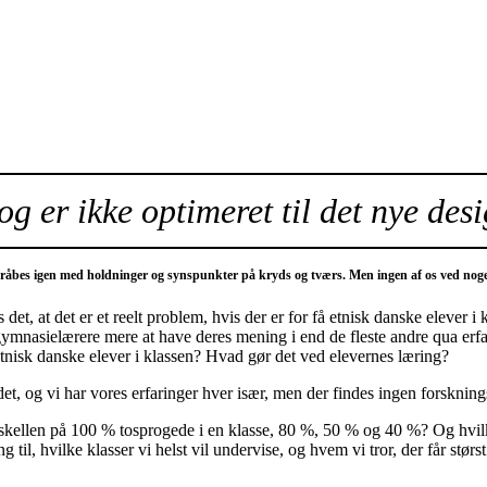
og er ikke optimeret til det nye desi
r råbes igen med holdninger og synspunkter på kryds og tværs. Men ingen af os ved noge
 det er et reelt problem, hvis der er for få etnisk danske elever i k
mnasielærere mere at have deres mening i end de fleste andre qua erfari
tnisk danske elever i klassen? Hvad gør det ved elevernes læring?
et, og vi har vores erfaringer hver især, men der findes ingen forsknin
ellen på 100 % tosprogede i en klasse, 80 %, 50 % og 40 %? Og hvilke 
til, hvilke klasser vi helst vil undervise, og hvem vi tror, der får stør