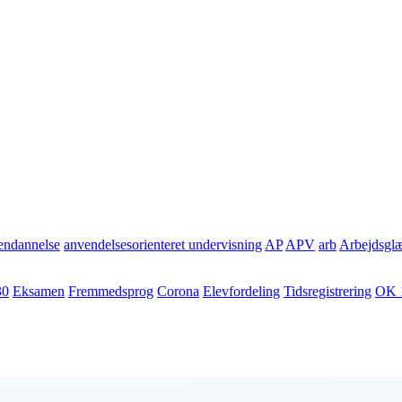
ndannelse
anvendelsesorienteret undervisning
AP
APV
arb
Arbejdsgl
30
Eksamen
Fremmedsprog
Corona
Elevfordeling
Tidsregistrering
OK 