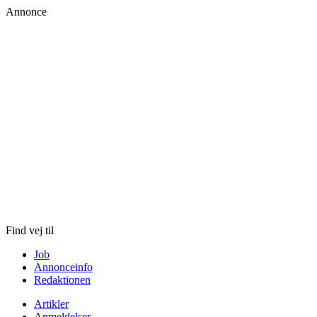
Annonce
Skip
to
content
Find vej til
Job
Annonceinfo
Redaktionen
Artikler
Anmeldelser