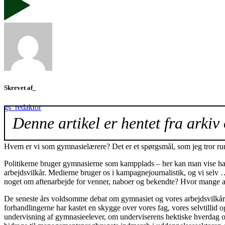
Skrevet af_
gs_redaktor
Denne artikel er hentet fra arkiv 
Hvem er vi som gymnasielærere? Det er et spørgsmål, som jeg tror rum
Politikerne bruger gymnasierne som kampplads – her kan man vise hand
arbejdsvilkår. Medierne bruger os i kampagnejournalistik, og vi selv
noget om aftenarbejde for venner, naboer og bekendte? Hvor mange af 
De seneste års voldsomme debat om gymnasiet og vores arbejdsvilkår 
forhandlingerne har kastet en skygge over vores fag, vores selvtillid 
undervisning af gymnasieelever, om underviserens hektiske hverdag og