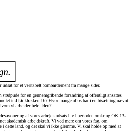
gn.
 udsat for et veritabelt bombardement fra mange sider.
m stødpude for en gennemgribende forandring af offentligt ansattes
handlet ind før klokken 16? Hvor mange af os har i en bisætning nævnt
lvom vi arbejder hele tiden?
esavouering af vores arbejdsindsats i tv i perioden omkring OK 13-
dannet akademisk arbejdskraft. Vi ved mere om vores fag, om
i dette land, og det skal vi ikke glemme. Vi skal holde op med at