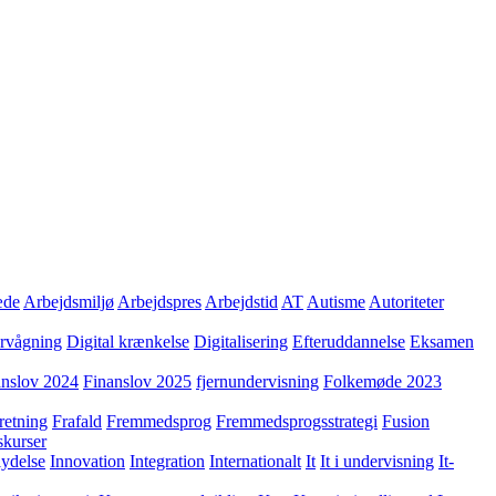
æde
Arbejdsmiljø
Arbejdspres
Arbejdstid
AT
Autisme
Autoriteter
ervågning
Digital krænkelse
Digitalisering
Efteruddannelse
Eksamen
anslov 2024
Finanslov 2025
fjernundervisning
Folkemøde 2023
retning
Frafald
Fremmedsprog
Fremmedsprogsstrategi
Fusion
skurser
lydelse
Innovation
Integration
Internationalt
It
It i undervisning
It-