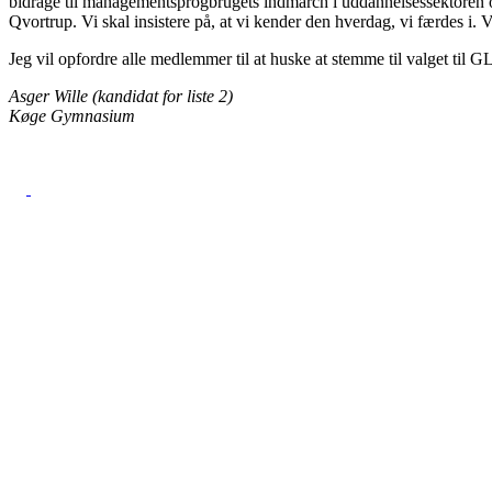
bidrage til managementsprogbrugets indmarch i uddannelsessektoren og 
Qvortrup. Vi skal insistere på, at vi kender den hverdag, vi færdes i. Vi
Jeg vil opfordre alle medlemmer til at huske at stemme til valget til G
Asger Wille (kandidat for liste 2)
Køge Gymnasium