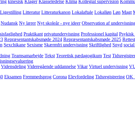
ring
kinesisk
Klager
Klasseledelse
Klima
Kollegial supervision
Kommuni
Ligestilling
Litteratur
Litteraturkanon
Lokalaftale
Lokalløn
Løn
Magt
Nudansk
Ny lærer
Nyt skoleår - nye ideer
Observation af undervisnin
sisfaglighed
Praktikant
privatundervisning
Professionel kapital
Psykisk 
23
Repræsentantskabsmøde 2024
Repræsentantskabsmøde 2025
Rettest
yn
Sexchikane
Sexisme
Skærmfri undervisning
Skriftlighed
Snyd
social
dning
Teamsamarbejde
Tekst
Teoretisk pædagogikum
Test
Tidsregistre
isningsevaluering
Vidensdeling
Videregående uddannelse
Vikar
Virtuel undervisning
V
30
Eksamen
Fremmedsprog
Corona
Elevfordeling
Tidsregistrering
OK 