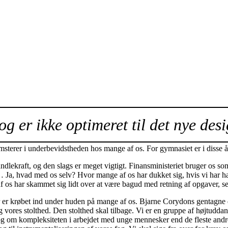
og er ikke optimeret til det nye desi
sterer i underbevidstheden hos mange af os. For gymnasiet er i disse år
lekraft, og den slags er meget vigtigt. Finansministeriet bruger os so
 … Ja, hvad med os selv? Hvor mange af os har dukket sig, hvis vi har 
os har skammet sig lidt over at være bagud med retning af opgaver, se
er krøbet ind under huden på mange af os. Bjarne Corydons gentagne d
og vores stolthed. Den stolthed skal tilbage. Vi er en gruppe af højtud
 om kompleksiteten i arbejdet med unge mennesker end de fleste andre 