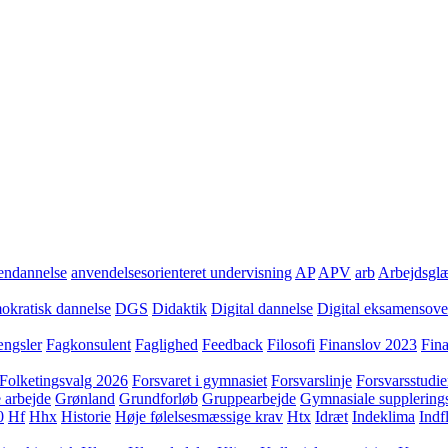
ndannelse
anvendelsesorienteret undervisning
AP
APV
arb
Arbejdsgl
kratisk dannelse
DGS
Didaktik
Digital dannelse
Digital eksamensov
ngsler
Fagkonsulent
Faglighed
Feedback
Filosofi
Finanslov 2023
Fin
Folketingsvalg 2026
Forsvaret i gymnasiet
Forsvarslinje
Forsvarsstudie
 arbejde
Grønland
Grundforløb
Gruppearbejde
Gymnasiale supplering
0
Hf
Hhx
Historie
Høje følelsesmæssige krav
Htx
Idræt
Indeklima
Indf