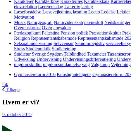
Karakterer
Karakterkrav
Karakterræs
Karakterskala
Karrierelæ
elev-relation
Lærerens dag
Lærerliv
læring
Læseforståelse
Læsevejledning
læsning
Lectio
Ledelse
Lektier
Motivation
Musik
Naturgeografi
Naturvidenskab
navneskift
Nedskæringer
Overenskomst
Overgangsalder
Pædagogikum
Palæstina
Pension
politik
Præstationskultur
Prak
Religion
Repræsentantskabsmøde
Repræsentantskabsmøde 20
Seksualundervisning
Selvcensur
Seniorarbejdsliv
serviceefters
Stress
Studiepraktik
Studieretning
Studietur
Sverige
Sygdom
Talblindhed
Taxameter
Taxameteror
Udveksling
Undervisning
Undervisningsdifferentiering
Underv
ungdomskultur
ungdomsuddannelse
valg
Valgkamp
Vejledning
Gymnasiereform 2016
Kunstig intelligens
Gymnasiereform 20
luk
Tilbage
Hvem er vi?
9. oktober 2015