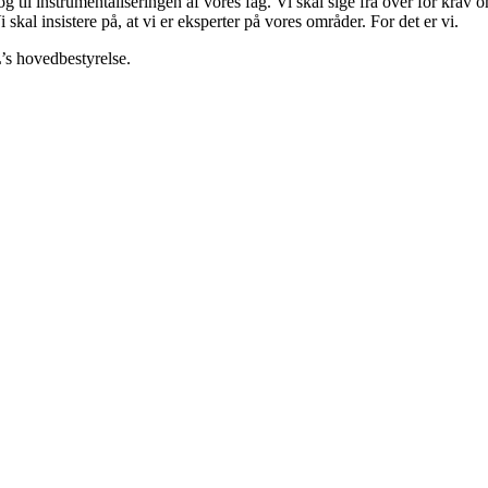
til instrumentaliseringen af vores fag. Vi skal sige fra over for krav
 skal insistere på, at vi er eksperter på vores områder. For det er vi.
L’s hovedbestyrelse.