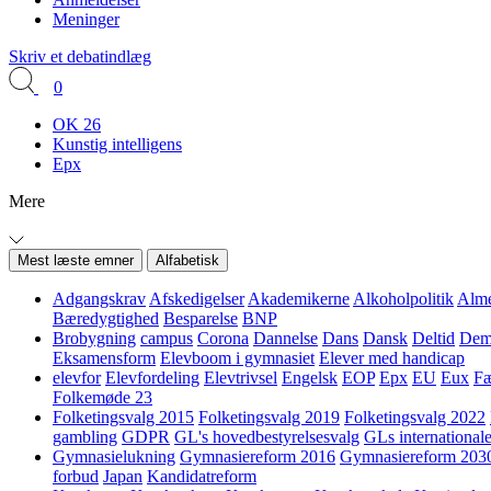
Meninger
Skriv et debatindlæg
0
OK 26
Kunstig intelligens
Epx
Mere
Mest læste emner
Alfabetisk
Adgangskrav
Afskedigelser
Akademikerne
Alkoholpolitik
Alme
Bæredygtighed
Besparelse
BNP
Brobygning
campus
Corona
Dannelse
Dans
Dansk
Deltid
Demo
Eksamensform
Elevboom i gymnasiet
Elever med handicap
elevfor
Elevfordeling
Elevtrivsel
Engelsk
EOP
Epx
EU
Eux
Fæ
Folkemøde 23
Folketingsvalg 2015
Folketingsvalg 2019
Folketingsvalg 2022
gambling
GDPR
GL's hovedbestyrelsesvalg
GLs internationale
Gymnasielukning
Gymnasiereform 2016
Gymnasiereform 203
forbud
Japan
Kandidatreform