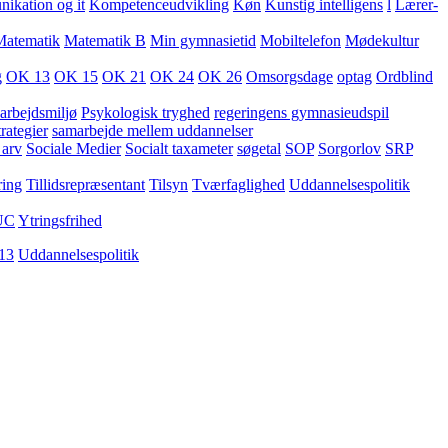
kation og it
Kompetenceudvikling
Køn
Kunstig intelligens
l
Lærer-
Matematik
Matematik B
Min gymnasietid
Mobiltelefon
Mødekultur
g
OK 13
OK 15
OK 21
OK 24
OK 26
Omsorgsdage
optag
Ordblind
arbejdsmiljø
Psykologisk tryghed
regeringens gymnasieudspil
rategier
samarbejde mellem uddannelser
 arv
Sociale Medier
Socialt taxameter
søgetal
SOP
Sorgorlov
SRP
ring
Tillidsrepræsentant
Tilsyn
Tværfaglighed
Uddannelsespolitik
UC
Ytringsfrihed
13
Uddannelsespolitik