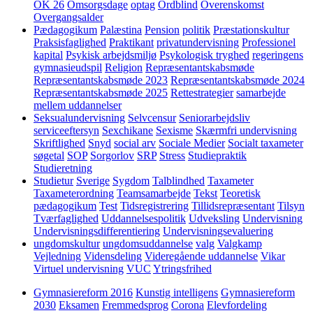
OK 26
Omsorgsdage
optag
Ordblind
Overenskomst
Overgangsalder
Pædagogikum
Palæstina
Pension
politik
Præstationskultur
Praksisfaglighed
Praktikant
privatundervisning
Professionel
kapital
Psykisk arbejdsmiljø
Psykologisk tryghed
regeringens
gymnasieudspil
Religion
Repræsentantskabsmøde
Repræsentantskabsmøde 2023
Repræsentantskabsmøde 2024
Repræsentantskabsmøde 2025
Rettestrategier
samarbejde
mellem uddannelser
Seksualundervisning
Selvcensur
Seniorarbejdsliv
serviceeftersyn
Sexchikane
Sexisme
Skærmfri undervisning
Skriftlighed
Snyd
social arv
Sociale Medier
Socialt taxameter
søgetal
SOP
Sorgorlov
SRP
Stress
Studiepraktik
Studieretning
Studietur
Sverige
Sygdom
Talblindhed
Taxameter
Taxameterordning
Teamsamarbejde
Tekst
Teoretisk
pædagogikum
Test
Tidsregistrering
Tillidsrepræsentant
Tilsyn
Tværfaglighed
Uddannelsespolitik
Udveksling
Undervisning
Undervisningsdifferentiering
Undervisningsevaluering
ungdomskultur
ungdomsuddannelse
valg
Valgkamp
Vejledning
Vidensdeling
Videregående uddannelse
Vikar
Virtuel undervisning
VUC
Ytringsfrihed
Gymnasiereform 2016
Kunstig intelligens
Gymnasiereform
2030
Eksamen
Fremmedsprog
Corona
Elevfordeling