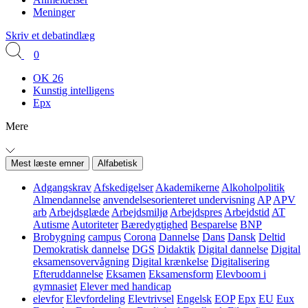
Meninger
Skriv et debatindlæg
0
OK 26
Kunstig intelligens
Epx
Mere
Mest læste emner
Alfabetisk
Adgangskrav
Afskedigelser
Akademikerne
Alkoholpolitik
Almendannelse
anvendelsesorienteret undervisning
AP
APV
arb
Arbejdsglæde
Arbejdsmiljø
Arbejdspres
Arbejdstid
AT
Autisme
Autoriteter
Bæredygtighed
Besparelse
BNP
Brobygning
campus
Corona
Dannelse
Dans
Dansk
Deltid
Demokratisk dannelse
DGS
Didaktik
Digital dannelse
Digital
eksamensovervågning
Digital krænkelse
Digitalisering
Efteruddannelse
Eksamen
Eksamensform
Elevboom i
gymnasiet
Elever med handicap
elevfor
Elevfordeling
Elevtrivsel
Engelsk
EOP
Epx
EU
Eux