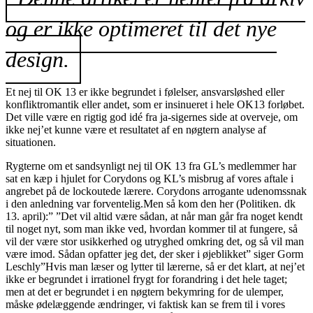
og er ikke optimeret til det nye
design.
Et nej til OK 13 er ikke begrundet i følelser, ansvarsløshed eller
konfliktromantik eller andet, som er insinueret i hele OK13 forløbet.
Det ville være en rigtig god idé fra ja-sigernes side at overveje, om
ikke nej’et kunne være et resultatet af en nøgtern analyse af
situationen.
Rygterne om et sandsynligt nej til OK 13 fra GL’s medlemmer har
sat en kæp i hjulet for Corydons og KL’s misbrug af vores aftale i
angrebet på de lockoutede lærere. Corydons arrogante udenomssnak
i den anledning var forventelig.Men så kom den her (Politiken. dk
13. april):” ”Det vil altid være sådan, at når man går fra noget kendt
til noget nyt, som man ikke ved, hvordan kommer til at fungere, så
vil der være stor usikkerhed og utryghed omkring det, og så vil man
være imod. Sådan opfatter jeg det, der sker i øjeblikket” siger Gorm
Leschly”Hvis man læser og lytter til lærerne, så er det klart, at nej’et
ikke er begrundet i irrationel frygt for forandring i det hele taget;
men at det er begrundet i en nøgtern bekymring for de ulemper,
måske ødelæggende ændringer, vi faktisk kan se frem til i vores