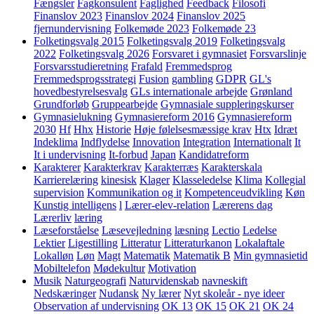
Fængsler
Fagkonsulent
Faglighed
Feedback
Filosofi
Finanslov 2023
Finanslov 2024
Finanslov 2025
fjernundervisning
Folkemøde 2023
Folkemøde 23
Folketingsvalg 2015
Folketingsvalg 2019
Folketingsvalg
2022
Folketingsvalg 2026
Forsvaret i gymnasiet
Forsvarslinje
Forsvarsstudieretning
Frafald
Fremmedsprog
Fremmedsprogsstrategi
Fusion
gambling
GDPR
GL's
hovedbestyrelsesvalg
GLs internationale arbejde
Grønland
Grundforløb
Gruppearbejde
Gymnasiale suppleringskurser
Gymnasielukning
Gymnasiereform 2016
Gymnasiereform
2030
Hf
Hhx
Historie
Høje følelsesmæssige krav
Htx
Idræt
Indeklima
Indflydelse
Innovation
Integration
Internationalt
It
It i undervisning
It-forbud
Japan
Kandidatreform
Karakterer
Karakterkrav
Karakterræs
Karakterskala
Karrierelæring
kinesisk
Klager
Klasseledelse
Klima
Kollegial
supervision
Kommunikation og it
Kompetenceudvikling
Køn
Kunstig intelligens
l
Lærer-elev-relation
Lærerens dag
Lærerliv
læring
Læseforståelse
Læsevejledning
læsning
Lectio
Ledelse
Lektier
Ligestilling
Litteratur
Litteraturkanon
Lokalaftale
Lokalløn
Løn
Magt
Matematik
Matematik B
Min gymnasietid
Mobiltelefon
Mødekultur
Motivation
Musik
Naturgeografi
Naturvidenskab
navneskift
Nedskæringer
Nudansk
Ny lærer
Nyt skoleår - nye ideer
Observation af undervisning
OK 13
OK 15
OK 21
OK 24