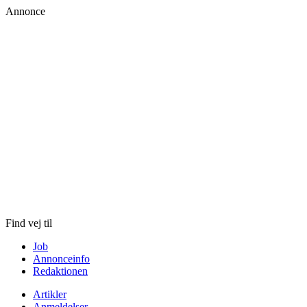
Annonce
Skip
to
content
Find vej til
Job
Annonceinfo
Redaktionen
Artikler
Anmeldelser