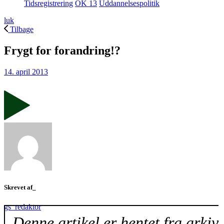
Tidsregistrering
OK 13
Uddannelsespolitik
luk
Tilbage
Frygt for forandring!?
14. april 2013
Skrevet af_
gs_redaktor
Denne artikel er hentet fra arkiv