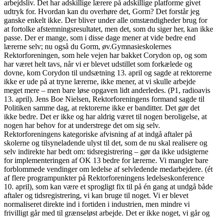
arbejdsliv. Det har adskillige lærere på adskillige platforme givet
udtryk for. Hvordan kan du overhøre det, Gorm? Det forstår jeg
ganske enkelt ikke. Der bliver under alle omstændigheder brug for
at fortolke afstemningsresultatet, men det, som du siger her, kan ikke
passe. Der er mange, som i disse dage mener at vide bedre end
lærerne selv; nu også du Gorm, øv.Gymnasieskolernes
Rektorforeningen, som hele vejen har bakket Corydon op, og som
har været helt tavs, når vi er blevet udstillet som forkælede og
dovne, kom Corydon til undsætning 13. april og sagde at rektorerne
ikke er ude på at tryne lærerne, ikke mener, at vi skulle arbejde
meget mere – men bare løse opgaven lidt anderledes. (P1, radioavis
13. april). Jens Boe Nielsen, Rektorforeningens formand sagde til
Politiken samme dag, at rektorerne ikke er banditter. Det gør det
ikke bedre. Det er ikke og har aldrig været til nogen beroligelse, at
nogen har behov for at understrege det om sig selv.
Rektorforeningens kategoriske afvisning af at indgå aftaler på
skolerne og tilsyneladende ulyst til det, som de nu skal realisere og
selv indirekte har bedt om: tidsregistrering – gør da ikke udsigterne
for implementeringen af OK 13 bedre for lærerne. Vi mangler bare
forblommede vendinger om ledelse af selvledende medarbejdere. (ét
af flere programpunkter på Rektorforeningens ledelseskonference
10. april), som kan være et sprogligt fix til på én gang at undgå både
aftaler og tidsregistrering, vi kan bruge til noget. Vi er blevet
normaliseret direkte ind i fortiden i industrien, men mindre vi
frivilligt går med til grænseløst arbejde. Det er ikke noget, vi går og