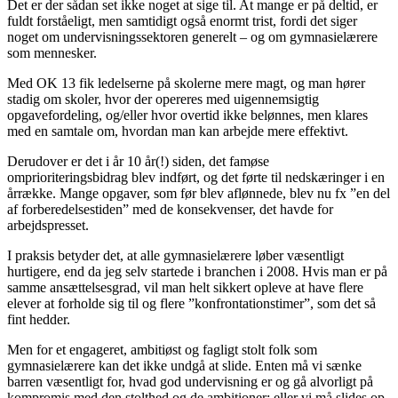
Det er der sådan set ikke noget at sige til. At mange er på deltid, er
fuldt forståeligt, men samtidigt også enormt trist, fordi det siger
noget om undervisningssektoren generelt – og om gymnasielærere
som mennesker.
Med OK 13 fik ledelserne på skolerne mere magt, og man hører
stadig om skoler, hvor der opereres med uigennemsigtig
opgavefordeling, og/eller hvor overtid ikke belønnes, men klares
med en samtale om, hvordan man kan arbejde mere effektivt.
Derudover er det i år 10 år(!) siden, det famøse
omprioriteringsbidrag blev indført, og det førte til nedskæringer i en
årrække. Mange opgaver, som før blev aflønnede, blev nu fx ”en del
af forberedelsestiden” med de konsekvenser, det havde for
arbejdspresset.
I praksis betyder det, at alle gymnasielærere løber væsentligt
hurtigere, end da jeg selv startede i branchen i 2008. Hvis man er på
samme ansættelsesgrad, vil man helt sikkert opleve at have flere
elever at forholde sig til og flere ”konfrontationstimer”, som det så
fint hedder.
Men for et engageret, ambitiøst og fagligt stolt folk som
gymnasielærere kan det ikke undgå at slide. Enten må vi sænke
barren væsentligt for, hvad god undervisning er og gå alvorligt på
kompromis med den stolthed og de ambitioner; eller vi må slides op