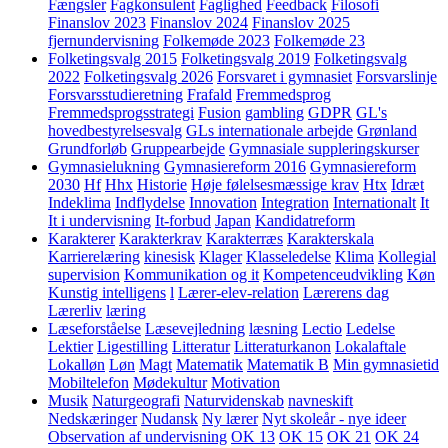
Fængsler
Fagkonsulent
Faglighed
Feedback
Filosofi
Finanslov 2023
Finanslov 2024
Finanslov 2025
fjernundervisning
Folkemøde 2023
Folkemøde 23
Folketingsvalg 2015
Folketingsvalg 2019
Folketingsvalg
2022
Folketingsvalg 2026
Forsvaret i gymnasiet
Forsvarslinje
Forsvarsstudieretning
Frafald
Fremmedsprog
Fremmedsprogsstrategi
Fusion
gambling
GDPR
GL's
hovedbestyrelsesvalg
GLs internationale arbejde
Grønland
Grundforløb
Gruppearbejde
Gymnasiale suppleringskurser
Gymnasielukning
Gymnasiereform 2016
Gymnasiereform
2030
Hf
Hhx
Historie
Høje følelsesmæssige krav
Htx
Idræt
Indeklima
Indflydelse
Innovation
Integration
Internationalt
It
It i undervisning
It-forbud
Japan
Kandidatreform
Karakterer
Karakterkrav
Karakterræs
Karakterskala
Karrierelæring
kinesisk
Klager
Klasseledelse
Klima
Kollegial
supervision
Kommunikation og it
Kompetenceudvikling
Køn
Kunstig intelligens
l
Lærer-elev-relation
Lærerens dag
Lærerliv
læring
Læseforståelse
Læsevejledning
læsning
Lectio
Ledelse
Lektier
Ligestilling
Litteratur
Litteraturkanon
Lokalaftale
Lokalløn
Løn
Magt
Matematik
Matematik B
Min gymnasietid
Mobiltelefon
Mødekultur
Motivation
Musik
Naturgeografi
Naturvidenskab
navneskift
Nedskæringer
Nudansk
Ny lærer
Nyt skoleår - nye ideer
Observation af undervisning
OK 13
OK 15
OK 21
OK 24