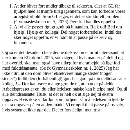
At der bliver ført midler tilbage til sektoren, eller at GL får
hjulpet med at trumfe tiltag igennem, som kan forbedre vores
arbejdsforhold. Som GL siger, er det et strukturelt problem.
(Gymnasieskolen nr. 5, 2025) Der skal handles oppefra.
At vi alle passer rigtigt godt på hinanden. Ræk ud! Bed om
hjælp! Hjælp en kollega! Del noget forberedelse! Indtil der
sker noget oppefra, er vi nødt til at passe på os selv og
hinanden.
Og så er det desuden i hele denne diskussion enormt interessant, at
der kom en EU-dom i 2025, som siger, at hvis man er på deltid og
har overtid, skal man også have tillæg for merarbejde på lige fod
med fuldtidsansatte. (Se fx Gymnasieskolen nr. 1, 2025) Jeg har
ikke hørt, at den dom bliver eksekveret mange steder (nogen
steder?) Indtil den (forhåbentligt) gør: Pas godt på din deltidsansatte
kollega! – Der kan være mange grunde til, at man er på deltid.
Arbejdspresset er en, du eller ledelsen måske kan hjælpe med. Og til
alle deltidsansatte: Husk, at det er helt ok at sige nej til ekstra
opgaver. Hvis ikke vi får løn som fortjent, så må ledelsen få løst de
ekstra opgaver på en anden måde. Vi er nødt til at passe på os selv,
hvis systemet ikke gør det. Det er forståeligt, men trist.