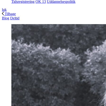
Tidsregistrering
OK 13
Uddannelsespolitik
luk
Tilbage
Blog
Deltid