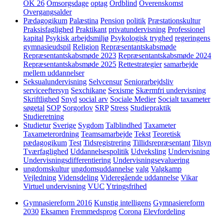
OK 26
Omsorgsdage
optag
Ordblind
Overenskomst
Overgangsalder
Pædagogikum
Palæstina
Pension
politik
Præstationskultur
Praksisfaglighed
Praktikant
privatundervisning
Professionel
kapital
Psykisk arbejdsmiljø
Psykologisk tryghed
regeringens
gymnasieudspil
Religion
Repræsentantskabsmøde
Repræsentantskabsmøde 2023
Repræsentantskabsmøde 2024
Repræsentantskabsmøde 2025
Rettestrategier
samarbejde
mellem uddannelser
Seksualundervisning
Selvcensur
Seniorarbejdsliv
serviceeftersyn
Sexchikane
Sexisme
Skærmfri undervisning
Skriftlighed
Snyd
social arv
Sociale Medier
Socialt taxameter
søgetal
SOP
Sorgorlov
SRP
Stress
Studiepraktik
Studieretning
Studietur
Sverige
Sygdom
Talblindhed
Taxameter
Taxameterordning
Teamsamarbejde
Tekst
Teoretisk
pædagogikum
Test
Tidsregistrering
Tillidsrepræsentant
Tilsyn
Tværfaglighed
Uddannelsespolitik
Udveksling
Undervisning
Undervisningsdifferentiering
Undervisningsevaluering
ungdomskultur
ungdomsuddannelse
valg
Valgkamp
Vejledning
Vidensdeling
Videregående uddannelse
Vikar
Virtuel undervisning
VUC
Ytringsfrihed
Gymnasiereform 2016
Kunstig intelligens
Gymnasiereform
2030
Eksamen
Fremmedsprog
Corona
Elevfordeling