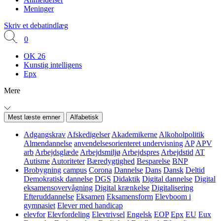
Meninger
Skriv et debatindlæg
0
OK 26
Kunstig intelligens
Epx
Mere
Mest læste emner
Alfabetisk
Adgangskrav
Afskedigelser
Akademikerne
Alkoholpolitik
Almendannelse
anvendelsesorienteret undervisning
AP
APV
arb
Arbejdsglæde
Arbejdsmiljø
Arbejdspres
Arbejdstid
AT
Autisme
Autoriteter
Bæredygtighed
Besparelse
BNP
Brobygning
campus
Corona
Dannelse
Dans
Dansk
Deltid
Demokratisk dannelse
DGS
Didaktik
Digital dannelse
Digital
eksamensovervågning
Digital krænkelse
Digitalisering
Efteruddannelse
Eksamen
Eksamensform
Elevboom i
gymnasiet
Elever med handicap
elevfor
Elevfordeling
Elevtrivsel
Engelsk
EOP
Epx
EU
Eux