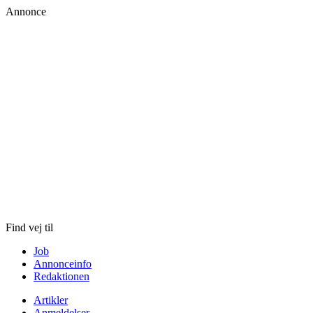
Annonce
Skip
to
content
Find vej til
Job
Annonceinfo
Redaktionen
Artikler
Anmeldelser