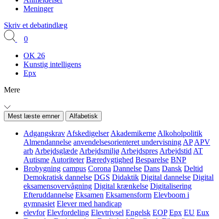
Meninger
Skriv et debatindlæg
0
OK 26
Kunstig intelligens
Epx
Mere
Mest læste emner
Alfabetisk
Adgangskrav
Afskedigelser
Akademikerne
Alkoholpolitik
Almendannelse
anvendelsesorienteret undervisning
AP
APV
arb
Arbejdsglæde
Arbejdsmiljø
Arbejdspres
Arbejdstid
AT
Autisme
Autoriteter
Bæredygtighed
Besparelse
BNP
Brobygning
campus
Corona
Dannelse
Dans
Dansk
Deltid
Demokratisk dannelse
DGS
Didaktik
Digital dannelse
Digital
eksamensovervågning
Digital krænkelse
Digitalisering
Efteruddannelse
Eksamen
Eksamensform
Elevboom i
gymnasiet
Elever med handicap
elevfor
Elevfordeling
Elevtrivsel
Engelsk
EOP
Epx
EU
Eux