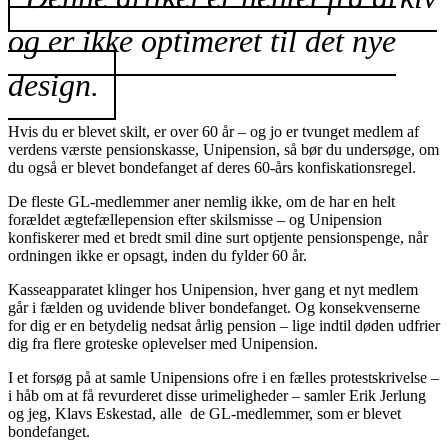
og er ikke optimeret til det nye
design.
Hvis du er blevet skilt, er over 60 år – og jo er tvunget medlem af
verdens værste pensionskasse, Unipension, så bør du undersøge, om
du også er blevet bondefanget af deres 60-års konfiskationsregel.
De fleste GL-medlemmer aner nemlig ikke, om de har en helt
forældet ægtefællepension efter skilsmisse – og Unipension
konfiskerer med et bredt smil dine surt optjente pensionspenge, når
ordningen ikke er opsagt, inden du fylder 60 år.
Kasseapparatet klinger hos Unipension, hver gang et nyt medlem
går i fælden og uvidende bliver bondefanget. Og konsekvenserne
for dig er en betydelig nedsat årlig pension – lige indtil døden udfrier
dig fra flere groteske oplevelser med Unipension.
I et forsøg på at samle Unipensions ofre i en fælles protestskrivelse –
i håb om at få revurderet disse urimeligheder – samler Erik Jerlung
og jeg, Klavs Eskestad, alle de GL-medlemmer, som er blevet
bondefanget.