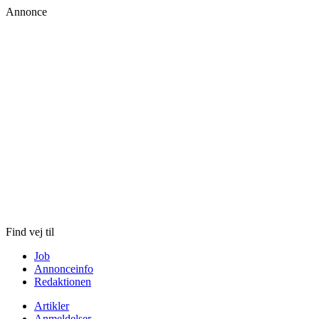
Annonce
Skip
to
content
Find vej til
Job
Annonceinfo
Redaktionen
Artikler
Anmeldelser