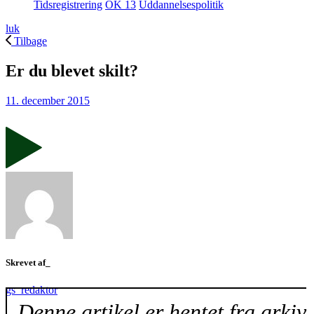
Tidsregistrering
OK 13
Uddannelsespolitik
luk
Tilbage
Er du blevet skilt?
11. december 2015
Skrevet af_
gs_redaktor
Denne artikel er hentet fra arkiv