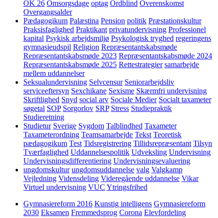
OK 26
Omsorgsdage
optag
Ordblind
Overenskomst
Overgangsalder
Pædagogikum
Palæstina
Pension
politik
Præstationskultur
Praksisfaglighed
Praktikant
privatundervisning
Professionel
kapital
Psykisk arbejdsmiljø
Psykologisk tryghed
regeringens
gymnasieudspil
Religion
Repræsentantskabsmøde
Repræsentantskabsmøde 2023
Repræsentantskabsmøde 2024
Repræsentantskabsmøde 2025
Rettestrategier
samarbejde
mellem uddannelser
Seksualundervisning
Selvcensur
Seniorarbejdsliv
serviceeftersyn
Sexchikane
Sexisme
Skærmfri undervisning
Skriftlighed
Snyd
social arv
Sociale Medier
Socialt taxameter
søgetal
SOP
Sorgorlov
SRP
Stress
Studiepraktik
Studieretning
Studietur
Sverige
Sygdom
Talblindhed
Taxameter
Taxameterordning
Teamsamarbejde
Tekst
Teoretisk
pædagogikum
Test
Tidsregistrering
Tillidsrepræsentant
Tilsyn
Tværfaglighed
Uddannelsespolitik
Udveksling
Undervisning
Undervisningsdifferentiering
Undervisningsevaluering
ungdomskultur
ungdomsuddannelse
valg
Valgkamp
Vejledning
Vidensdeling
Videregående uddannelse
Vikar
Virtuel undervisning
VUC
Ytringsfrihed
Gymnasiereform 2016
Kunstig intelligens
Gymnasiereform
2030
Eksamen
Fremmedsprog
Corona
Elevfordeling