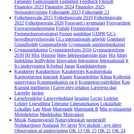
Fængsler
Fagkonsulent
Faglighed
Feedback
Filosofi
Finanslov 2023
Finanslov 2024
Finanslov 2025
fjernundervisning
Folkemøde 2023
Folkemøde 23
Folketingsvalg 2015
Folketingsvalg 2019
Folketingsvalg
2022
Folketingsvalg 2026
Forsvaret i gymnasiet
Forsvarslinje
Forsvarsstudieretning
Frafald
Fremmedsprog
Fremmedsprogsstrategi
Fusion
gambling
GDPR
GL's
hovedbestyrelsesvalg
GLs internationale arbejde
Grønland
Grundforløb
Gruppearbejde
Gymnasiale suppleringskurser
Gymnasielukning
Gymnasiereform 2016
Gymnasiereform
2030
Hf
Hhx
Historie
Høje følelsesmæssige krav
Htx
Idræt
Indeklima
Indflydelse
Innovation
Integration
Internationalt
It
It i undervisning
It-forbud
Japan
Kandidatreform
Karakterer
Karakterkrav
Karakterræs
Karakterskala
Karrierelæring
kinesisk
Klager
Klasseledelse
Klima
Kollegial
supervision
Kommunikation og it
Kompetenceudvikling
Køn
Kunstig intelligens
l
Lærer-elev-relation
Lærerens dag
Lærerliv
læring
Læseforståelse
Læsevejledning
læsning
Lectio
Ledelse
Lektier
Ligestilling
Litteratur
Litteraturkanon
Lokalaftale
Lokalløn
Løn
Magt
Matematik
Matematik B
Min gymnasietid
Mobiltelefon
Mødekultur
Motivation
Musik
Naturgeografi
Naturvidenskab
navneskift
Nedskæringer
Nudansk
Ny lærer
Nyt skoleår - nye ideer
Observation af undervisning
OK 13
OK 15
OK 21
OK 24