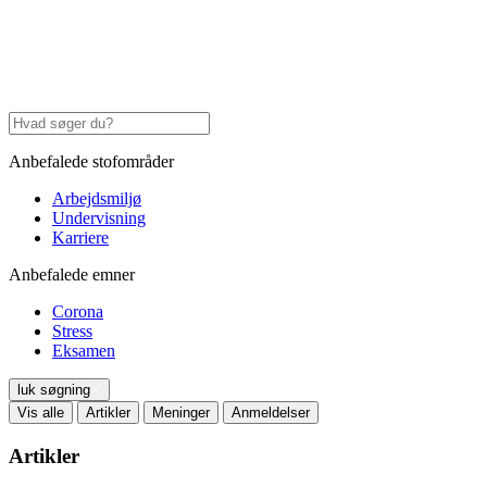
Anbefalede stofområder
Arbejdsmiljø
Undervisning
Karriere
Anbefalede emner
Corona
Stress
Eksamen
luk søgning
Vis alle
Artikler
Meninger
Anmeldelser
Artikler