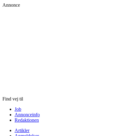
Annonce
Skip
to
content
Find vej til
Job
Annonceinfo
Redaktionen
Artikler
Anmeldelser