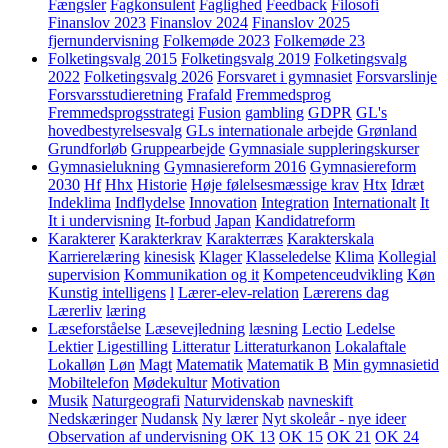
Fængsler
Fagkonsulent
Faglighed
Feedback
Filosofi
Finanslov 2023
Finanslov 2024
Finanslov 2025
fjernundervisning
Folkemøde 2023
Folkemøde 23
Folketingsvalg 2015
Folketingsvalg 2019
Folketingsvalg
2022
Folketingsvalg 2026
Forsvaret i gymnasiet
Forsvarslinje
Forsvarsstudieretning
Frafald
Fremmedsprog
Fremmedsprogsstrategi
Fusion
gambling
GDPR
GL's
hovedbestyrelsesvalg
GLs internationale arbejde
Grønland
Grundforløb
Gruppearbejde
Gymnasiale suppleringskurser
Gymnasielukning
Gymnasiereform 2016
Gymnasiereform
2030
Hf
Hhx
Historie
Høje følelsesmæssige krav
Htx
Idræt
Indeklima
Indflydelse
Innovation
Integration
Internationalt
It
It i undervisning
It-forbud
Japan
Kandidatreform
Karakterer
Karakterkrav
Karakterræs
Karakterskala
Karrierelæring
kinesisk
Klager
Klasseledelse
Klima
Kollegial
supervision
Kommunikation og it
Kompetenceudvikling
Køn
Kunstig intelligens
l
Lærer-elev-relation
Lærerens dag
Lærerliv
læring
Læseforståelse
Læsevejledning
læsning
Lectio
Ledelse
Lektier
Ligestilling
Litteratur
Litteraturkanon
Lokalaftale
Lokalløn
Løn
Magt
Matematik
Matematik B
Min gymnasietid
Mobiltelefon
Mødekultur
Motivation
Musik
Naturgeografi
Naturvidenskab
navneskift
Nedskæringer
Nudansk
Ny lærer
Nyt skoleår - nye ideer
Observation af undervisning
OK 13
OK 15
OK 21
OK 24