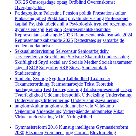
OK 26
Omsorgsdage
optag
Ordblind
Overenskomst
Overgangsalder
Pædagogikum
Palæstina
Pension
politik
Præstationskultur
Praksisfaglighed
Praktikant
privatundervisning
Professionel
kapital
Psykisk arbejdsmiljø
Psykologisk tryghed
regeringens
gymnasieudspil
Religion
Repræsentantskabsmøde
Repræsentantskabsmøde 2023
Repræsentantskabsmøde 2024
Repræsentantskabsmøde 2025
Rettestrategier
samarbejde
mellem uddannelser
Seksualundervisning
Selvcensur
Seniorarbejdsliv
serviceeftersyn
Sexchikane
Sexisme
Skærmfri undervisning
Skriftlighed
Snyd
social arv
Sociale Medier
Socialt taxameter
søgetal
SOP
Sorgorlov
SRP
Stress
Studiepraktik
Studieretning
Studietur
Sverige
Sygdom
Talblindhed
Taxameter
Taxameterordning
Teamsamarbejde
Tekst
Teoretisk
pædagogikum
Test
Tidsregistrering
Tillidsrepræsentant
Tilsyn
Tværfaglighed
Uddannelsespolitik
Udveksling
Undervisning
Undervisningsdifferentiering
Undervisningsevaluering
ungdomskultur
ungdomsuddannelse
valg
Valgkamp
Vejledning
Vidensdeling
Videregående uddannelse
Vikar
Virtuel undervisning
VUC
Ytringsfrihed
Gymnasiereform 2016
Kunstig intelligens
Gymnasiereform
2030
Eksamen
Fremmedsprog
Corona
Elevfordeling