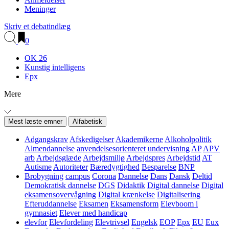
Meninger
Skriv et debatindlæg
0
OK 26
Kunstig intelligens
Epx
Mere
Mest læste emner
Alfabetisk
Adgangskrav
Afskedigelser
Akademikerne
Alkoholpolitik
Almendannelse
anvendelsesorienteret undervisning
AP
APV
arb
Arbejdsglæde
Arbejdsmiljø
Arbejdspres
Arbejdstid
AT
Autisme
Autoriteter
Bæredygtighed
Besparelse
BNP
Brobygning
campus
Corona
Dannelse
Dans
Dansk
Deltid
Demokratisk dannelse
DGS
Didaktik
Digital dannelse
Digital
eksamensovervågning
Digital krænkelse
Digitalisering
Efteruddannelse
Eksamen
Eksamensform
Elevboom i
gymnasiet
Elever med handicap
elevfor
Elevfordeling
Elevtrivsel
Engelsk
EOP
Epx
EU
Eux