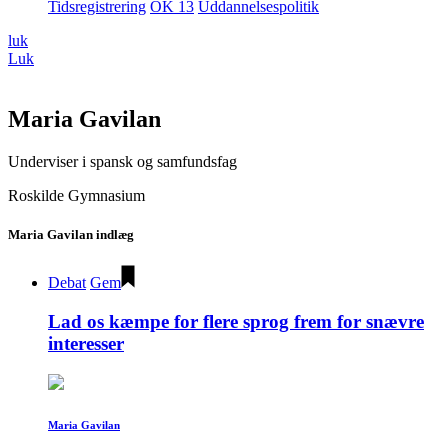
Tidsregistrering
OK 13
Uddannelsespolitik
luk
Luk
Maria Gavilan
Underviser i spansk og samfundsfag
Roskilde Gymnasium
Maria Gavilan indlæg
Debat
Gem
Lad os kæmpe for flere sprog frem for snævre
interesser
Maria Gavilan