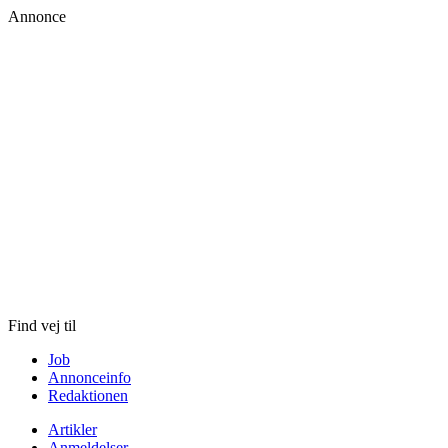
Annonce
Skip
to
content
Find vej til
Job
Annonceinfo
Redaktionen
Artikler
Anmeldelser