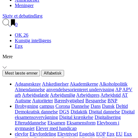
Meninger
Skriv et debatindlæg
0
OK 26
Kunstig intelligens
Epx
Mere
Mest læste emner
Alfabetisk
Adgangskrav
Afskedigelser
Akademikerne
Alkoholpolitik
Almendannelse
anvendelsesorienteret undervisning
AP
APV
arb
Arbejdsglæde
Arbejdsmiljø
Arbejdspres
Arbejdstid
AT
Autisme
Autoriteter
Bæredygtighed
Besparelse
BNP
Brobygning
campus
Corona
Dannelse
Dans
Dansk
Deltid
Demokratisk dannelse
DGS
Didaktik
Digital dannelse
Digital
eksamensovervågning
Digital krænkelse
Digitalisering
Efteruddannelse
Eksamen
Eksamensform
Elevboom i
gymnasiet
Elever med handicap
elevfor
Elevfordeling
Elevtrivsel
Engelsk
EOP
Epx
EU
Eux