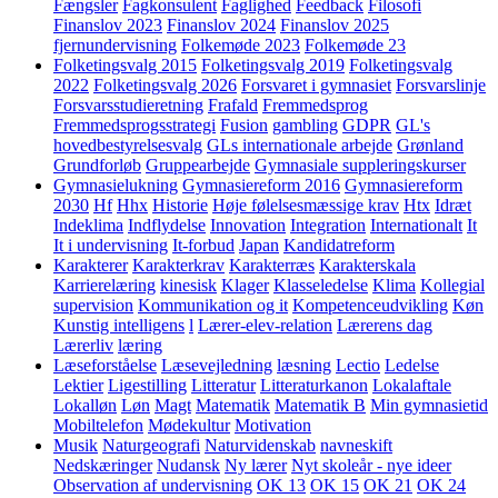
Fængsler
Fagkonsulent
Faglighed
Feedback
Filosofi
Finanslov 2023
Finanslov 2024
Finanslov 2025
fjernundervisning
Folkemøde 2023
Folkemøde 23
Folketingsvalg 2015
Folketingsvalg 2019
Folketingsvalg
2022
Folketingsvalg 2026
Forsvaret i gymnasiet
Forsvarslinje
Forsvarsstudieretning
Frafald
Fremmedsprog
Fremmedsprogsstrategi
Fusion
gambling
GDPR
GL's
hovedbestyrelsesvalg
GLs internationale arbejde
Grønland
Grundforløb
Gruppearbejde
Gymnasiale suppleringskurser
Gymnasielukning
Gymnasiereform 2016
Gymnasiereform
2030
Hf
Hhx
Historie
Høje følelsesmæssige krav
Htx
Idræt
Indeklima
Indflydelse
Innovation
Integration
Internationalt
It
It i undervisning
It-forbud
Japan
Kandidatreform
Karakterer
Karakterkrav
Karakterræs
Karakterskala
Karrierelæring
kinesisk
Klager
Klasseledelse
Klima
Kollegial
supervision
Kommunikation og it
Kompetenceudvikling
Køn
Kunstig intelligens
l
Lærer-elev-relation
Lærerens dag
Lærerliv
læring
Læseforståelse
Læsevejledning
læsning
Lectio
Ledelse
Lektier
Ligestilling
Litteratur
Litteraturkanon
Lokalaftale
Lokalløn
Løn
Magt
Matematik
Matematik B
Min gymnasietid
Mobiltelefon
Mødekultur
Motivation
Musik
Naturgeografi
Naturvidenskab
navneskift
Nedskæringer
Nudansk
Ny lærer
Nyt skoleår - nye ideer
Observation af undervisning
OK 13
OK 15
OK 21
OK 24