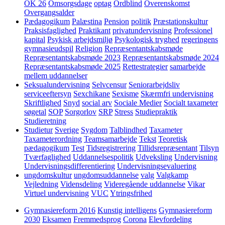
OK 26
Omsorgsdage
optag
Ordblind
Overenskomst
Overgangsalder
Pædagogikum
Palæstina
Pension
politik
Præstationskultur
Praksisfaglighed
Praktikant
privatundervisning
Professionel
kapital
Psykisk arbejdsmiljø
Psykologisk tryghed
regeringens
gymnasieudspil
Religion
Repræsentantskabsmøde
Repræsentantskabsmøde 2023
Repræsentantskabsmøde 2024
Repræsentantskabsmøde 2025
Rettestrategier
samarbejde
mellem uddannelser
Seksualundervisning
Selvcensur
Seniorarbejdsliv
serviceeftersyn
Sexchikane
Sexisme
Skærmfri undervisning
Skriftlighed
Snyd
social arv
Sociale Medier
Socialt taxameter
søgetal
SOP
Sorgorlov
SRP
Stress
Studiepraktik
Studieretning
Studietur
Sverige
Sygdom
Talblindhed
Taxameter
Taxameterordning
Teamsamarbejde
Tekst
Teoretisk
pædagogikum
Test
Tidsregistrering
Tillidsrepræsentant
Tilsyn
Tværfaglighed
Uddannelsespolitik
Udveksling
Undervisning
Undervisningsdifferentiering
Undervisningsevaluering
ungdomskultur
ungdomsuddannelse
valg
Valgkamp
Vejledning
Vidensdeling
Videregående uddannelse
Vikar
Virtuel undervisning
VUC
Ytringsfrihed
Gymnasiereform 2016
Kunstig intelligens
Gymnasiereform
2030
Eksamen
Fremmedsprog
Corona
Elevfordeling