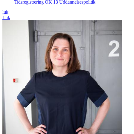
Tidsregistrering
OK 13
Uddannelsespolitik
luk
Luk