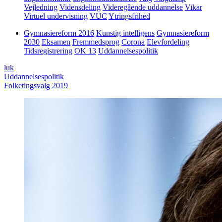
Vejledning
Vidensdeling
Videregående uddannelse
Vikar
Virtuel undervisning
VUC
Ytringsfrihed
Gymnasiereform 2016
Kunstig intelligens
Gymnasiereform
2030
Eksamen
Fremmedsprog
Corona
Elevfordeling
Tidsregistrering
OK 13
Uddannelsespolitik
luk
Uddannelsespolitik
Folketingsvalg 2019