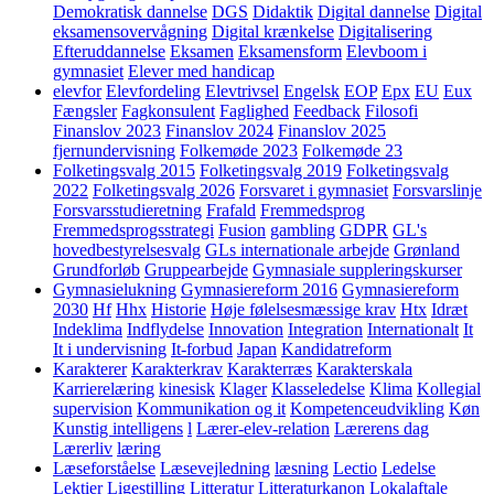
Demokratisk dannelse
DGS
Didaktik
Digital dannelse
Digital
eksamensovervågning
Digital krænkelse
Digitalisering
Efteruddannelse
Eksamen
Eksamensform
Elevboom i
gymnasiet
Elever med handicap
elevfor
Elevfordeling
Elevtrivsel
Engelsk
EOP
Epx
EU
Eux
Fængsler
Fagkonsulent
Faglighed
Feedback
Filosofi
Finanslov 2023
Finanslov 2024
Finanslov 2025
fjernundervisning
Folkemøde 2023
Folkemøde 23
Folketingsvalg 2015
Folketingsvalg 2019
Folketingsvalg
2022
Folketingsvalg 2026
Forsvaret i gymnasiet
Forsvarslinje
Forsvarsstudieretning
Frafald
Fremmedsprog
Fremmedsprogsstrategi
Fusion
gambling
GDPR
GL's
hovedbestyrelsesvalg
GLs internationale arbejde
Grønland
Grundforløb
Gruppearbejde
Gymnasiale suppleringskurser
Gymnasielukning
Gymnasiereform 2016
Gymnasiereform
2030
Hf
Hhx
Historie
Høje følelsesmæssige krav
Htx
Idræt
Indeklima
Indflydelse
Innovation
Integration
Internationalt
It
It i undervisning
It-forbud
Japan
Kandidatreform
Karakterer
Karakterkrav
Karakterræs
Karakterskala
Karrierelæring
kinesisk
Klager
Klasseledelse
Klima
Kollegial
supervision
Kommunikation og it
Kompetenceudvikling
Køn
Kunstig intelligens
l
Lærer-elev-relation
Lærerens dag
Lærerliv
læring
Læseforståelse
Læsevejledning
læsning
Lectio
Ledelse
Lektier
Ligestilling
Litteratur
Litteraturkanon
Lokalaftale