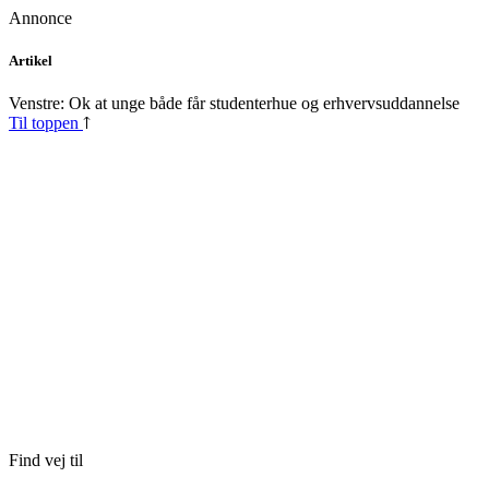
Annonce
Skip
Artikel
to
content
Venstre: Ok at unge både får studenterhue og erhvervsuddannelse
Til toppen
Find vej til