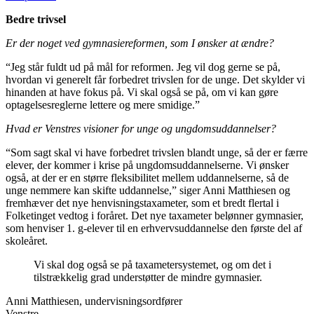
Bedre trivsel
Er der noget ved gymnasiereformen, som I ønsker at ændre?
“Jeg står fuldt ud på mål for reformen. Jeg vil dog gerne se på,
hvordan vi generelt får forbedret trivslen for de unge. Det skylder vi
hinanden at have fokus på. Vi skal også se på, om vi kan gøre
optagelsesreglerne lettere og mere smidige.”
Hvad er Venstres visioner for unge og ungdomsuddannelser?
“Som sagt skal vi have forbedret trivslen blandt unge, så der er færre
elever, der kommer i krise på ungdomsuddannelserne. Vi ønsker
også, at der er en større fleksibilitet mellem uddannelserne, så de
unge nemmere kan skifte uddannelse,” siger Anni Matthiesen og
fremhæver det nye henvisningstaxameter, som et bredt flertal i
Folketinget vedtog i foråret. Det nye taxameter belønner gymnasier,
som henviser 1. g-elever til en erhvervsuddannelse den første del af
skoleåret.
Vi skal dog også se på taxametersystemet, og om det i
tilstrækkelig grad understøtter de mindre gymnasier.
Anni Matthiesen, undervisningsordfører
Venstre