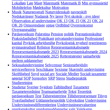
Lokalløn
Løn
Magt
Matematik
Matematik B
Min gymnasietid
Mobiltelefon
Mødekultur
Motivation
Musik
Naturgeografi
Naturvidenskab
navneskift
Nedskæringer
Nudansk
Ny lærer
Nyt skoleår - nye ideer
Observation af undervisning
OK 13
OK 15
OK 21
OK 24
OK 26
Omsorgsdage
optag
Ordblind
Overenskomst
Overgangsalder
Pædagogikum
Palæstina
Pension
politik
Præstationskultur
Praksisfaglighed
Praktikant
privatundervisning
Professionel
kapital
Psykisk arbejdsmiljø
Psykologisk tryghed
regeringens
gymnasieudspil
Religion
Repræsentantskabsmøde
Repræsentantskabsmøde 2023
Repræsentantskabsmøde 2024
Repræsentantskabsmøde 2025
Rettestrategier
samarbejde
mellem uddannelser
Seksualundervisning
Selvcensur
Seniorarbejdsliv
serviceeftersyn
Sexchikane
Sexisme
Skærmfri undervisning
Skriftlighed
Snyd
social arv
Sociale Medier
Socialt taxameter
søgetal
SOP
Sorgorlov
SRP
Stress
Studiepraktik
Studieretning
Studietur
Sverige
Sygdom
Talblindhed
Taxameter
Taxameterordning
Teamsamarbejde
Tekst
Teoretisk
pædagogikum
Test
Tidsregistrering
Tillidsrepræsentant
Tilsyn
Tværfaglighed
Uddannelsespolitik
Udveksling
Undervisning
Undervisningsdifferentiering
Undervisningsevaluering
ungdomskultur
ungdomsuddannelse
valg
Valgkamp