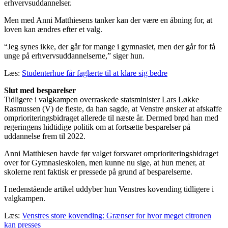
erhvervsuddannelser.
Men med Anni Matthiesens tanker kan der være en åbning for, at
loven kan ændres efter et valg.
“Jeg synes ikke, der går for mange i gymnasiet, men der går for få
unge på erhvervsuddannelserne,” siger hun.
Læs:
Studenterhue får faglærte til at klare sig bedre
Slut med besparelser
Tidligere i valgkampen overraskede statsminister Lars Løkke
Rasmussen (V) de fleste, da han sagde, at Venstre ønsker at afskaffe
omprioriteringsbidraget allerede til næste år. Dermed brød han med
regeringens hidtidige politik om at fortsætte besparelser på
uddannelse frem til 2022.
Anni Matthiesen havde før valget forsvaret omprioriteringsbidraget
over for Gymnasieskolen, men kunne nu sige, at hun mener, at
skolerne rent faktisk er pressede på grund af besparelserne.
I nedenstående artikel uddyber hun Venstres kovending tidligere i
valgkampen.
Læs:
Venstres store kovending: Grænser for hvor meget citronen
kan presses