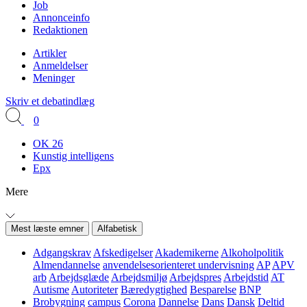
Job
Annonceinfo
Redaktionen
Artikler
Anmeldelser
Meninger
Skriv et debatindlæg
0
OK 26
Kunstig intelligens
Epx
Mere
Mest læste emner
Alfabetisk
Adgangskrav
Afskedigelser
Akademikerne
Alkoholpolitik
Almendannelse
anvendelsesorienteret undervisning
AP
APV
arb
Arbejdsglæde
Arbejdsmiljø
Arbejdspres
Arbejdstid
AT
Autisme
Autoriteter
Bæredygtighed
Besparelse
BNP
Brobygning
campus
Corona
Dannelse
Dans
Dansk
Deltid