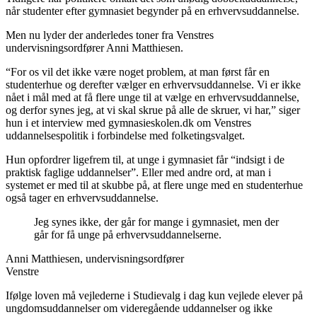
når studenter efter gymnasiet begynder på en erhvervsuddannelse.
Men nu lyder der anderledes toner fra Venstres
undervisningsordfører Anni Matthiesen.
“For os vil det ikke være noget problem, at man først får en
studenterhue og derefter vælger en erhvervsuddannelse. Vi er ikke
nået i mål med at få flere unge til at vælge en erhvervsuddannelse,
og derfor synes jeg, at vi skal skrue på alle de skruer, vi har,” siger
hun i et interview med gymnasieskolen.dk om Venstres
uddannelsespolitik i forbindelse med folketingsvalget.
Hun opfordrer ligefrem til, at unge i gymnasiet får “indsigt i de
praktisk faglige uddannelser”. Eller med andre ord, at man i
systemet er med til at skubbe på, at flere unge med en studenterhue
også tager en erhvervsuddannelse.
Jeg synes ikke, der går for mange i gymnasiet, men der
går for få unge på erhvervsuddannelserne.
Anni Matthiesen, undervisningsordfører
Venstre
Ifølge loven må vejlederne i Studievalg i dag kun vejlede elever på
ungdomsuddannelser om videregående uddannelser og ikke