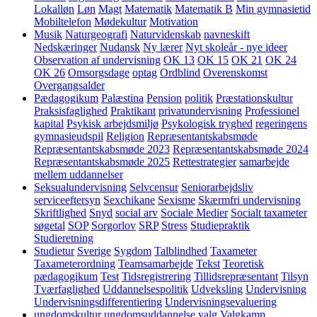
Lokalløn
Løn
Magt
Matematik
Matematik B
Min gymnasietid
Mobiltelefon
Mødekultur
Motivation
Musik
Naturgeografi
Naturvidenskab
navneskift
Nedskæringer
Nudansk
Ny lærer
Nyt skoleår - nye ideer
Observation af undervisning
OK 13
OK 15
OK 21
OK 24
OK 26
Omsorgsdage
optag
Ordblind
Overenskomst
Overgangsalder
Pædagogikum
Palæstina
Pension
politik
Præstationskultur
Praksisfaglighed
Praktikant
privatundervisning
Professionel
kapital
Psykisk arbejdsmiljø
Psykologisk tryghed
regeringens
gymnasieudspil
Religion
Repræsentantskabsmøde
Repræsentantskabsmøde 2023
Repræsentantskabsmøde 2024
Repræsentantskabsmøde 2025
Rettestrategier
samarbejde
mellem uddannelser
Seksualundervisning
Selvcensur
Seniorarbejdsliv
serviceeftersyn
Sexchikane
Sexisme
Skærmfri undervisning
Skriftlighed
Snyd
social arv
Sociale Medier
Socialt taxameter
søgetal
SOP
Sorgorlov
SRP
Stress
Studiepraktik
Studieretning
Studietur
Sverige
Sygdom
Talblindhed
Taxameter
Taxameterordning
Teamsamarbejde
Tekst
Teoretisk
pædagogikum
Test
Tidsregistrering
Tillidsrepræsentant
Tilsyn
Tværfaglighed
Uddannelsespolitik
Udveksling
Undervisning
Undervisningsdifferentiering
Undervisningsevaluering
ungdomskultur
ungdomsuddannelse
valg
Valgkamp