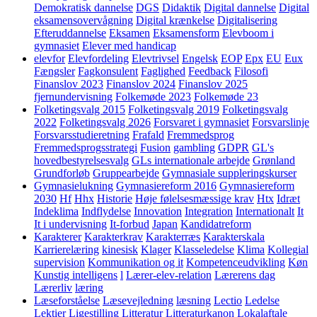
Demokratisk dannelse
DGS
Didaktik
Digital dannelse
Digital
eksamensovervågning
Digital krænkelse
Digitalisering
Efteruddannelse
Eksamen
Eksamensform
Elevboom i
gymnasiet
Elever med handicap
elevfor
Elevfordeling
Elevtrivsel
Engelsk
EOP
Epx
EU
Eux
Fængsler
Fagkonsulent
Faglighed
Feedback
Filosofi
Finanslov 2023
Finanslov 2024
Finanslov 2025
fjernundervisning
Folkemøde 2023
Folkemøde 23
Folketingsvalg 2015
Folketingsvalg 2019
Folketingsvalg
2022
Folketingsvalg 2026
Forsvaret i gymnasiet
Forsvarslinje
Forsvarsstudieretning
Frafald
Fremmedsprog
Fremmedsprogsstrategi
Fusion
gambling
GDPR
GL's
hovedbestyrelsesvalg
GLs internationale arbejde
Grønland
Grundforløb
Gruppearbejde
Gymnasiale suppleringskurser
Gymnasielukning
Gymnasiereform 2016
Gymnasiereform
2030
Hf
Hhx
Historie
Høje følelsesmæssige krav
Htx
Idræt
Indeklima
Indflydelse
Innovation
Integration
Internationalt
It
It i undervisning
It-forbud
Japan
Kandidatreform
Karakterer
Karakterkrav
Karakterræs
Karakterskala
Karrierelæring
kinesisk
Klager
Klasseledelse
Klima
Kollegial
supervision
Kommunikation og it
Kompetenceudvikling
Køn
Kunstig intelligens
l
Lærer-elev-relation
Lærerens dag
Lærerliv
læring
Læseforståelse
Læsevejledning
læsning
Lectio
Ledelse
Lektier
Ligestilling
Litteratur
Litteraturkanon
Lokalaftale