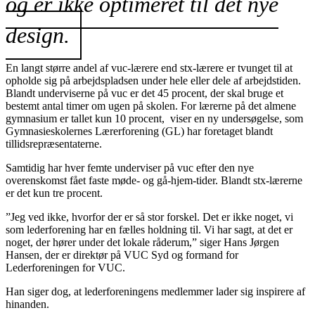
og er ikke optimeret til det nye
design.
En langt større andel af vuc-lærere end stx-lærere er tvunget til at
opholde sig på arbejdspladsen under hele eller dele af arbejdstiden.
Blandt underviserne på vuc er det 45 procent, der skal bruge et
bestemt antal timer om ugen på skolen. For lærerne på det almene
gymnasium er tallet kun 10 procent, viser en ny undersøgelse, som
Gymnasieskolernes Lærerforening (GL) har foretaget blandt
tillidsrepræsentaterne.
Samtidig har hver femte underviser på vuc efter den nye
overenskomst fået faste møde- og gå-hjem-tider. Blandt stx-lærerne
er det kun tre procent.
”Jeg ved ikke, hvorfor der er så stor forskel. Det er ikke noget, vi
som lederforening har en fælles holdning til. Vi har sagt, at det er
noget, der hører under det lokale råderum,” siger Hans Jørgen
Hansen, der er direktør på VUC Syd og formand for
Lederforeningen for VUC.
Han siger dog, at lederforeningens medlemmer lader sig inspirere af
hinanden.