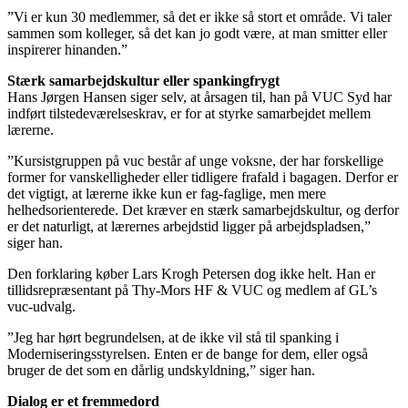
”Vi er kun 30 medlemmer, så det er ikke så stort et område. Vi taler
sammen som kolleger, så det kan jo godt være, at man smitter eller
inspirerer hinanden.”
Stærk samarbejdskultur eller spankingfrygt
Hans Jørgen Hansen siger selv, at årsagen til, han på VUC Syd har
indført tilstedeværelseskrav, er for at styrke samarbejdet mellem
lærerne.
”Kursistgruppen på vuc består af unge voksne, der har forskellige
former for vanskelligheder eller tidligere frafald i bagagen. Derfor er
det vigtigt, at lærerne ikke kun er fag-faglige, men mere
helhedsorienterede. Det kræver en stærk samarbejdskultur, og derfor
er det naturligt, at lærernes arbejdstid ligger på arbejdspladsen,”
siger han.
Den forklaring køber Lars Krogh Petersen dog ikke helt. Han er
tillidsrepræsentant på Thy-Mors HF & VUC og medlem af GL’s
vuc-udvalg.
”Jeg har hørt begrundelsen, at de ikke vil stå til spanking i
Moderniseringsstyrelsen. Enten er de bange for dem, eller også
bruger de det som en dårlig undskyldning,” siger han.
Dialog er et fremmedord