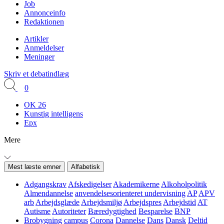
Job
Annonceinfo
Redaktionen
Artikler
Anmeldelser
Meninger
Skriv et debatindlæg
0
OK 26
Kunstig intelligens
Epx
Mere
Mest læste emner
Alfabetisk
Adgangskrav
Afskedigelser
Akademikerne
Alkoholpolitik
Almendannelse
anvendelsesorienteret undervisning
AP
APV
arb
Arbejdsglæde
Arbejdsmiljø
Arbejdspres
Arbejdstid
AT
Autisme
Autoriteter
Bæredygtighed
Besparelse
BNP
Brobygning
campus
Corona
Dannelse
Dans
Dansk
Deltid