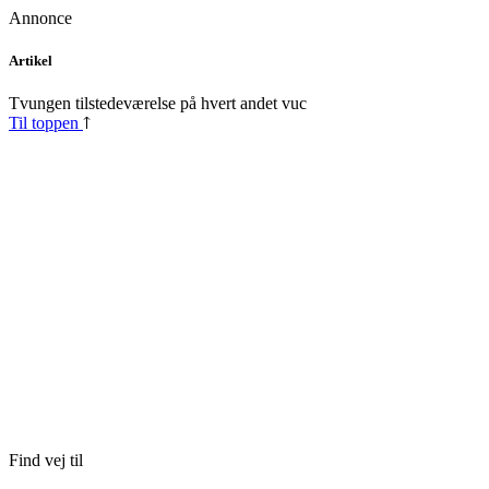
Annonce
Skip
Artikel
to
content
Tvungen tilstedeværelse på hvert andet vuc
Til toppen
Find vej til