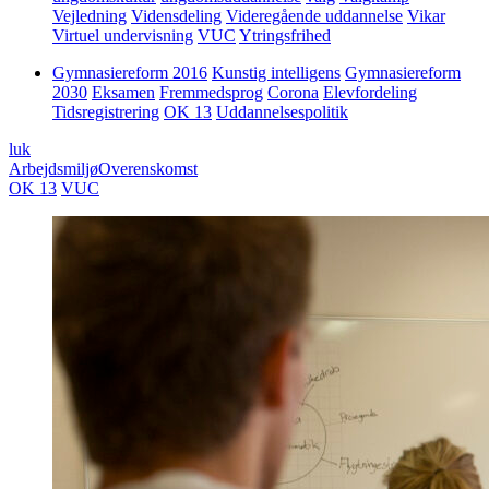
Vejledning
Vidensdeling
Videregående uddannelse
Vikar
Virtuel undervisning
VUC
Ytringsfrihed
Gymnasiereform 2016
Kunstig intelligens
Gymnasiereform
2030
Eksamen
Fremmedsprog
Corona
Elevfordeling
Tidsregistrering
OK 13
Uddannelsespolitik
luk
Arbejdsmiljø
Overenskomst
OK 13
VUC