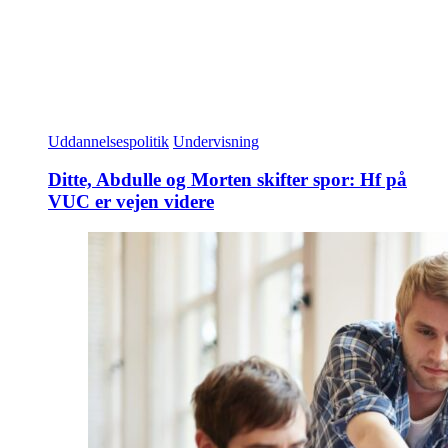
Uddannelsespolitik
Undervisning
Ditte, Abdulle og Morten skifter spor: Hf på
VUC er vejen videre