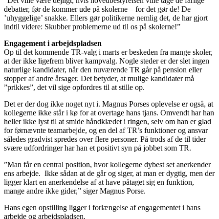
”Det ville være dejligt, hvis hovedbestyrelsen ville tage de farlige
debatter, før de kommer ude på skolerne – for det gør de! De
’uhyggelige’ snakke. Ellers gør politikerne nemlig det, de har gjort
indtil videre: Skubber problemerne ud til os på skolerne!”
Engagement i arbejdspladsen
Op til det kommende TR-valg i marts er beskeden fra mange skoler,
at der ikke ligefrem bliver kampvalg. Nogle steder er der slet ingen
naturlige kandidater, når den nuværende TR går på pension eller
stopper af andre årsager. Det betyder, at mulige kandidater må
”prikkes”, det vil sige opfordres til at stille op.
Det er der dog ikke noget nyt i. Magnus Porses oplevelse er også, at
kollegerne ikke står i kø for at overtage hans tjans. Omvendt har han
heller ikke lyst til at smide håndklædet i ringen, selv om han er glad
for førnævnte teamarbejde, og en del af TR’s funktioner og ansvar
således gradvist spredes over flere personer. På trods af de til tider
svære udfordringer har han et positivt syn på jobbet som TR.
”Man får en central position, hvor kollegerne dybest set anerkender
ens arbejde. Ikke sådan at de går og siger, at man er dygtig, men der
ligger klart en anerkendelse af at have påtaget sig en funktion,
mange andre ikke gider,” siger Magnus Porse.
Hans egen opstilling ligger i forlængelse af engagementet i hans
arbejde og arbejdspladsen.