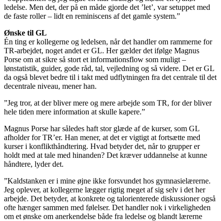
ledelse. Men det, der på en måde gjorde det ’let’, var set­uppet med
de faste roller – lidt en reminiscens af det gamle system.”
Ønske til GL
Én ting er kollegerne og ledelsen, når det handler om rammerne for
TR-arbejdet, noget andet er GL. Her gælder det ifølge Magnus
Porse om at sikre så stort et informationsflow som muligt –
lønstatistik, guider, gode råd, tal, vejledning og så videre. Det er GL
da også blevet bedre til i takt med udflytningen fra det centrale til det
decentrale niveau, mener han.
”Jeg tror, at der bliver mere og mere arbejde som TR, for der bliver
hele tiden mere information at skulle kapere.”
Magnus Porse har således haft stor glæde af de kurser, som GL
afholder for TR’er. Han mener, at det er vigtigt at fortsætte med
kurser i konflikthåndtering. Hvad betyder det, når to grupper er
holdt med at tale med hinanden? Det kræver uddannelse at kunne
håndtere, lyder det.
”Kaldstanken er i mine øjne ikke forsvundet hos gymnasielærerne.
Jeg oplever, at kollegerne lægger rigtig meget af sig selv i det her
arbejde. Det betyder, at konkrete og talorienterede diskussioner også
ofte hænger sammen med følelser. Det handler nok i virkeligheden
om et ønske om anerkendelse både fra ledelse og blandt lærerne