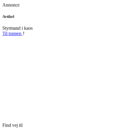
Annonce
Skip
Artikel
to
content
Styrmand i kaos
Til toppen
Find vej til