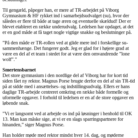
Til gengæld, påpeger han, er mere af TR-arbejdet på Viborg
Gymnasium & HF rykket ind i samarbejdsudvalget (su), hvor der
således er flere til både at tage æren og eventuelle skældud! Der er
blevet etableret en række underudvalg. Ledelsen har opdaget, at det
er en god måde at få taget nogle vigtige snakke og beslutninger på.
”På den måde er TR-rollen ved at glide mere ind i forskellige su-
sammenhænge. Det fungerer godt. Jeg er glad for i højere grad at
være en del af et team i stedet for at være den omvandrende ”lone
wolf”.”
Smertensbarnet
Det store gymnasium i den nordlige del af Viborg har for kort tid
siden fået ny rektor. Magnus Porse brugte derfor en del af sin TR-tid
på at sidde med i ansættelses- og indstillingsudvalg. Ellers er hans
daglige TR-arbejde centreret omkring en række både formelle og
uformelle opgaver. I forhold til ledelsen er en af de store opgaver en
løbende snak.
”Vi er langsomt ved at arbejde os ind på løsninger i henhold til OK
13. Man kan måske sige, at vi er en slags sparringspartnere for
hinanden,” siger Magnus Porse.
Han holder møde med rektor mindst hver 14. dag, og møderne