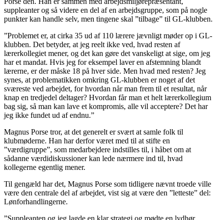
Porse den. Han er sammen med arbejdsmiljørepræsentant,
suppleanter og så videre en del af en arbejdsgruppe, som på nogle
punkter kan handle selv, men tingene skal ”tilbage” til GL-klubben.
”Problemet er, at cirka 35 ud af 110 lærere jævnligt møder op i GL-
klubben. Det betyder, at jeg reelt ikke ved, hvad resten af
lærerkollegiet mener, og det kan gøre det vanskeligt at sige, om jeg
har et mandat. Hvis jeg for eksempel laver en afstemning blandt
lærerne, er der måske 18 på hver side. Men hvad med resten? Jeg
synes, at problematikken omkring GL-klubben er noget af det
sværeste ved arbejdet, for hvordan når man frem til et resultat, når
knap en tredjedel deltager? Hvordan får man et helt lærerkollegium
bag sig, så man kan lave et kompromis, alle vil acceptere? Det har
jeg ikke fundet ud af endnu.”
Magnus Porse tror, at det generelt er svært at samle folk til
klubmøderne. Han har derfor været med til at stifte en
”værdigruppe”, som medarbejdere indstilles til, i håbet om at
sådanne værdidiskussioner kan lede nærmere ind til, hvad
kollegerne egentlig mener.
Til gengæld har det, Magnus Porse som tidligere nævnt troede ville
være den centrale del af arbejdet, vist sig at være den ”letteste” del:
Lønforhandlingerne.
”Suppleanten og jeg lagde en klar strategi og mødte en lydhør