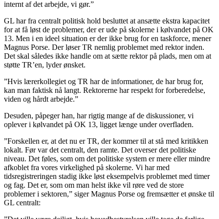
internt af det arbejde, vi gør.”
GL har fra centralt politisk hold besluttet at ansætte ekstra kapacitet
for at få løst de problemer, der er ude på skolerne i kølvandet på OK
13. Men i en ideel situation er der ikke brug for en taskforce, mener
Magnus Porse. Der løser TR nemlig problemet med rektor inden.
Det skal således ikke handle om at sætte rektor på plads, men om at
støtte TR’en, lyder ønsket.
”Hvis lærerkollegiet og TR har de informationer, de har brug for,
kan man faktisk nå langt. Rektorerne har respekt for forberedelse,
viden og hårdt arbejde.”
Desuden, påpeger han, har rigtig mange af de diskussioner, vi
oplever i kølvandet på OK 13, ligget længe under overfladen.
”Forskellen er, at det nu er TR, der kommer til at stå med kritikken
lokalt. Før var det centralt, den ramte. Det overser det politiske
niveau. Det føles, som om det politiske system er mere eller mindre
afkoblet fra vores virkelighed på skolerne. Vi har med
tidsregistreringen stadig ikke løst eksempelvis problemet med timer
og fag. Det er, som om man helst ikke vil røre ved de store
problemer i sektoren,” siger Magnus Porse og fremsætter et ønske til
GL centralt: