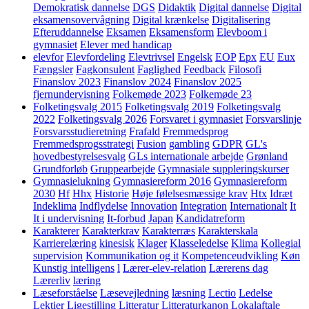
Demokratisk dannelse
DGS
Didaktik
Digital dannelse
Digital
eksamensovervågning
Digital krænkelse
Digitalisering
Efteruddannelse
Eksamen
Eksamensform
Elevboom i
gymnasiet
Elever med handicap
elevfor
Elevfordeling
Elevtrivsel
Engelsk
EOP
Epx
EU
Eux
Fængsler
Fagkonsulent
Faglighed
Feedback
Filosofi
Finanslov 2023
Finanslov 2024
Finanslov 2025
fjernundervisning
Folkemøde 2023
Folkemøde 23
Folketingsvalg 2015
Folketingsvalg 2019
Folketingsvalg
2022
Folketingsvalg 2026
Forsvaret i gymnasiet
Forsvarslinje
Forsvarsstudieretning
Frafald
Fremmedsprog
Fremmedsprogsstrategi
Fusion
gambling
GDPR
GL's
hovedbestyrelsesvalg
GLs internationale arbejde
Grønland
Grundforløb
Gruppearbejde
Gymnasiale suppleringskurser
Gymnasielukning
Gymnasiereform 2016
Gymnasiereform
2030
Hf
Hhx
Historie
Høje følelsesmæssige krav
Htx
Idræt
Indeklima
Indflydelse
Innovation
Integration
Internationalt
It
It i undervisning
It-forbud
Japan
Kandidatreform
Karakterer
Karakterkrav
Karakterræs
Karakterskala
Karrierelæring
kinesisk
Klager
Klasseledelse
Klima
Kollegial
supervision
Kommunikation og it
Kompetenceudvikling
Køn
Kunstig intelligens
l
Lærer-elev-relation
Lærerens dag
Lærerliv
læring
Læseforståelse
Læsevejledning
læsning
Lectio
Ledelse
Lektier
Ligestilling
Litteratur
Litteraturkanon
Lokalaftale