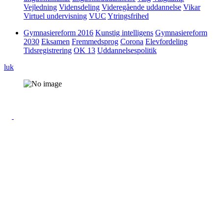
Vejledning
Vidensdeling
Videregående uddannelse
Vikar
Virtuel undervisning
VUC
Ytringsfrihed
Gymnasiereform 2016
Kunstig intelligens
Gymnasiereform
2030
Eksamen
Fremmedsprog
Corona
Elevfordeling
Tidsregistrering
OK 13
Uddannelsespolitik
luk