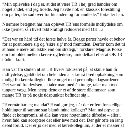
”Min oplevelse i dag er, at det at være TR i høj grad handler om
noget andet, end jeg troede. Jeg havde nok en klassisk forestilling
om parter, der sad over for hinanden og forhandlede,” fortæller han.
Nærmere betegnet har han oplevet TR’ens formelle indflydelse om
ikke fjernet, så i hvert fald kraftigt reduceret med OK 13.
”Det var en hård tid det første halve år. Begge parter havde et behov
for at positionere sig og ’sikre sig’ mod fremtiden. Derfor kom det til
at handle mere om taktik end om strategi,” forklarer Magnus Porse
om forholdet mellem lærere og ledelse, umiddelbart efter at OK 13
trådte i kraft.
Han var fra starten af sit TR-hverv fokuseret på, at skulle han få
indflydelse, gjaldt det om hele tiden at sikre så bred opbakning som
muligt fra lærerkollegiet. Ikke noget med personlige dagsordener.
Det var ud fra devisen, at taler man med én tunge, taler man med
tungere vægt. Men netop dette er et af de store dilemmaer, som
mange TR’er på nogle tidspunkter befinder sig i.
”Hvornår har jeg mandat? Hvad gør jeg, når der er fem forskellige
holdninger til samme sag blandt mine kolleger? Man må prøve at
finde et kompromis, så alle kan være nogenlunde tilfredse – eller i
hvert fald kan acceptere det eller leve med det. Der går ofte en lang
debat forud. Der er jo det med et lærerkollegium, at der er masser af