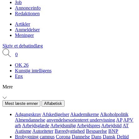
Job
Annonceinfo
Redaktionen
Artikler
Anmeldelser
Meninger
Skriv et debatindlæg
0
OK 26
Kunstig intelligens
Epx
Mere
Mest læste emner
Alfabetisk
Adgangskrav
Afskedigelser
Akademikerne
Alkoholpolitik
Almendannelse
anvendelsesorienteret undervisning
AP
APV
arb
Arbejdsglæde
Arbejdsmiljø
Arbejdspres
Arbejdstid
AT
Autisme
Autoriteter
Bæredygtighed
Besparelse
BNP
Brobygning
campus
Corona
Dannelse
Dans
Dansk
Deltid