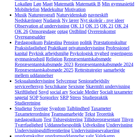
Lokalløn
Løn
Magt
Matematik
Matematik B
Min gymnasietid
Mobiltelefon
Mødekultur
Motivation
Musik
Naturgeografi
Naturvidenskab
navneskift
Nedskæringer
Nudansk
Ny lærer
Nyt skoleår - nye ideer
Observation af undervisning
OK 13
OK 15
OK 21
OK 24
OK 26
Omsorgsdage
optag
Ordblind
Overenskomst
Overgangsalder
Pædagogikum
Palæstina
Pension
politik
Præstationskultur
Praksisfaglighed
Praktikant
privatundervisning
Professionel
kapital
Psykisk arbejdsmiljø
Psykologisk tryghed
regeringens
gymnasieudspil
Religion
Repræsentantskabsmøde
Repræsentantskabsmøde 2023
Repræsentantskabsmøde 2024
Repræsentantskabsmøde 2025
Rettestrategier
samarbejde
mellem uddannelser
Seksualundervisning
Selvcensur
Seniorarbejdsliv
serviceeftersyn
Sexchikane
Sexisme
Skærmfri undervisning
Skriftlighed
Snyd
social arv
Sociale Medier
Socialt taxameter
søgetal
SOP
Sorgorlov
SRP
Stress
Studiepraktik
Studieretning
Studietur
Sverige
Sygdom
Talblindhed
Taxameter
Taxameterordning
Teamsamarbejde
Tekst
Teoretisk
pædagogikum
Test
Tidsregistrering
Tillidsrepræsentant
Tilsyn
Tværfaglighed
Uddannelsespolitik
Udveksling
Undervisning
Undervisningsdifferentiering
Undervisningsevaluering
ungdomskultur
ungdomsuddannelse
valg
Valgkamp