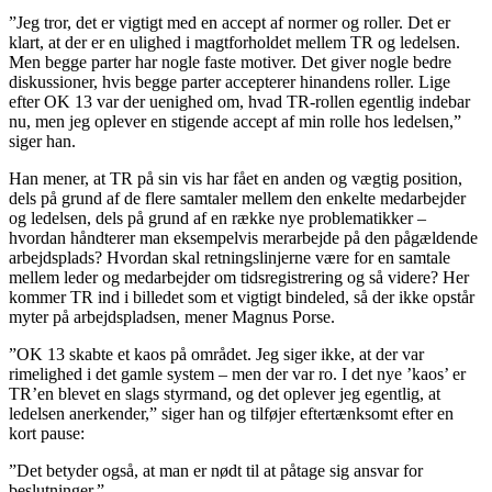
”Jeg tror, det er vigtigt med en accept af normer og roller. Det er
klart, at der er en ulighed i magtforholdet mellem TR og ledelsen.
Men begge parter har nogle faste motiver. Det giver nogle bedre
diskussioner, hvis begge parter accepterer hinandens roller. Lige
efter OK 13 var der uenighed om, hvad TR-rollen egentlig indebar
nu, men jeg oplever en stigende accept af min rolle hos ledelsen,”
siger han.
Han mener, at TR på sin vis har fået en anden og vægtig position,
dels på grund af de flere samtaler mellem den enkelte medarbejder
og ledelsen, dels på grund af en række nye problematikker –
hvordan håndterer man eksempelvis merarbejde på den pågældende
arbejdsplads? Hvordan skal retningslinjerne være for en samtale
mellem leder og medarbejder om tidsregistrering og så videre? Her
kommer TR ind i billedet som et vigtigt bindeled, så der ikke opstår
myter på arbejdspladsen, mener Magnus Porse.
”OK 13 skabte et kaos på området. Jeg siger ikke, at der var
rimelighed i det gamle system – men der var ro. I det nye ’kaos’ er
TR’en blevet en slags styrmand, og det oplever jeg egentlig, at
ledelsen anerkender,” siger han og tilføjer eftertænksomt efter en
kort pause:
”Det betyder også, at man er nødt til at påtage sig ansvar for
beslutninger.”