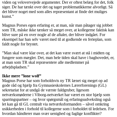
viden og velovervejede argumenter. Der er oftest belæg for det, folk
siger. De har tænkt over det og tager problematikkerne alvorligt. Så
det bliver noget med som alles repræsentant at finde det muliges
kunst.”
Magnus Porses egen erfaring er, at man, når man påtager sig jobbet
som TR, måske ikke tænker så meget over, at kollegerne faktisk kan
blive sure på en over nogle af de aftaler, der bliver indgået. For
eksempel har han selv været med til at godkende en ferieplan, som
faldt nogle for brystet.
”Man skal være klar over, at det kan være svært at stå i midten og
fungere som mægler. Det, man hele tiden skal have i baghovedet, er,
at man som TR skal repræsentere alle medlemmer på
arbejdspladsen.”
Ikke mere ”lone wolf”
Magnus Porse har som forholdsvis ny TR lænet sig meget op ad
gode råd og hjælp fra Gymnasieskolernes Lærerforenings (GL)
sekretariat for at undgå de værste faldgruber, ligesom
netværksmøderne i Viborg-netværket har været en stor hjælp som
sparringspartner – og hvor spørgsmål og erfaringsudveksling også
let kan gå til GL centralt via netværksformanden – såvel omkring
usikkerheden i forhold til kollegerne som i forholdet til ledelsen. For
hvordan håndterer man svær uenighed og faglige konflikter?