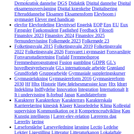
Demokratisk dannelse
DGS
Didaktik
Digital dannelse
Digital
eksamensovervågning
Digital krænkelse
Digitalisering
Efteruddannelse
Eksamen
Eksamensform
Elevboom i
gymnasiet
Elever med handicap
elevfor
Elevfordeling
Elevtrivsel
Engelsk
EOP
Epx
EU
Eux
Fængsler
Fagkonsulent
Faglighed
Feedback
Filosofi
Finanslov 2023
Finanslov 2024
Finanslov 2025
fjernundervisning
Folkemøde 2023
Folkemøde 23
Folketingsvalg 2015
Folketingsvalg 2019
Folketingsvalg
2022
Folketingsvalg 2026
Forsvaret i gymnasiet
Forsvarslinje
Forsvarsstudieretning
Frafald
Fremmedsprog
Fremmedsprogsstrategi
Fusion
gambling
GDPR
GL's
hovedbestyrelsesvalg
GLs internationale arbejde
Grønland
Grundforløb
Gruppearbejde
Gymnasiale suppleringskurser
Gymnasielukning
Gymnasiereform 2016
Gymnasiereform
2030
Hf
Hhx
Historie
Høje følelsesmæssige krav
Htx
Idræt
Indeklima
Indflydelse
Innovation
Integration
Internationalt
It
It i undervisning
It-forbud
Japan
Kandidatreform
Karakterer
Karakterkrav
Karakterræs
Karakterskala
Karrierelæring
kinesisk
Klager
Klasseledelse
Klima
Kollegial
supervision
Kommunikation og it
Kompetenceudvikling
Køn
Kunstig intelligens
l
Lærer-elev-relation
Lærerens dag
Lærerliv
læring
Læseforståelse
Læsevejledning
læsning
Lectio
Ledelse
Lektier
Ligestilling
Litteratur
Litteraturkanon
Lokalaftale