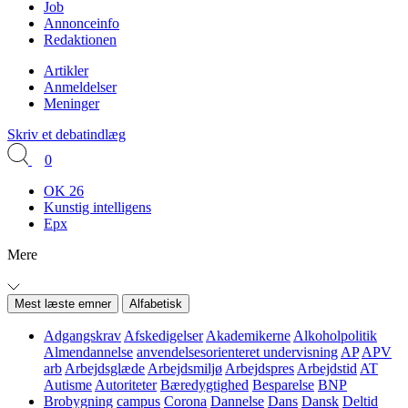
Job
Annonceinfo
Redaktionen
Artikler
Anmeldelser
Meninger
Skriv et debatindlæg
0
OK 26
Kunstig intelligens
Epx
Mere
Mest læste emner
Alfabetisk
Adgangskrav
Afskedigelser
Akademikerne
Alkoholpolitik
Almendannelse
anvendelsesorienteret undervisning
AP
APV
arb
Arbejdsglæde
Arbejdsmiljø
Arbejdspres
Arbejdstid
AT
Autisme
Autoriteter
Bæredygtighed
Besparelse
BNP
Brobygning
campus
Corona
Dannelse
Dans
Dansk
Deltid