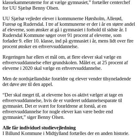
klassekammeraterne for at vælge gymnasiet,” fortæller centerchef
for UU Sjælsø Benny Olsen.
UU Sjælsø vejleder elever i kommunerne Hørsholm, Allerød,
Furesø og Rudersdal. I tre af kommunerne er der i år en større andel
af eleverne, som ønsker at gå i gymnasiet i forhold til sidste år. I
Rudersdal Kommune søger over 91 procent af eleverne, som
forlader 9. eller 10. klasse, ind på gymnasiet i år, mens lidt over fire
procent ønsker en erhvervsuddannelse.
Regeringen har ellers et mål om, at flere elever skal vælge en
erhvervsuddannelse efter grundskolen. Målet er, at 25 procent af
eleverne i 2020 skal vælge en erhvervsuddannelse.
Men de nordsjællandske forældre og elever vender tilsyneladende
det døve øre til den appel.
“Der skal meget til, at eleverne hos os aktivt vælger at tage en
erhvervsuddannelse, hvis de er vurderet uddannelsesparate til
gymnasiet. Det er svært for forældrene at forstå, at en
erhvervsuddannelse for nogle elever kan være bedre end
gymnasiet,” siger Benny Olsen.
Alle får individuel studievejledning
I Billund Kommune i Midtjylland fortælles der en anden historie.