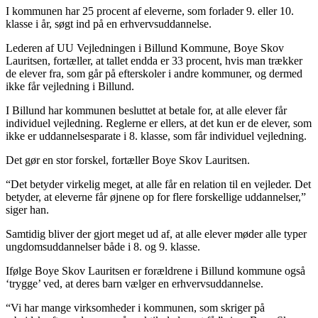
I kommunen har 25 procent af eleverne, som forlader 9. eller 10.
klasse i år, søgt ind på en erhvervsuddannelse.
Lederen af UU Vejledningen i Billund Kommune, Boye Skov
Lauritsen, fortæller, at tallet endda er 33 procent, hvis man trækker
de elever fra, som går på efterskoler i andre kommuner, og dermed
ikke får vejledning i Billund.
I Billund har kommunen besluttet at betale for, at alle elever får
individuel vejledning. Reglerne er ellers, at det kun er de elever, som
ikke er uddannelsesparate i 8. klasse, som får individuel vejledning.
Det gør en stor forskel, fortæller Boye Skov Lauritsen.
“Det betyder virkelig meget, at alle får en relation til en vejleder. Det
betyder, at eleverne får øjnene op for flere forskellige uddannelser,”
siger han.
Samtidig bliver der gjort meget ud af, at alle elever møder alle typer
ungdomsuddannelser både i 8. og 9. klasse.
Ifølge Boye Skov Lauritsen er forældrene i Billund kommune også
‘trygge’ ved, at deres barn vælger en erhvervsuddannelse.
“Vi har mange virksomheder i kommunen, som skriger på