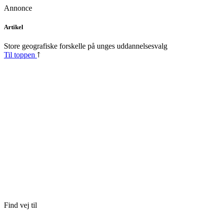
Annonce
Skip
Artikel
to
content
Store geografiske forskelle på unges uddannelsesvalg
Til toppen
Find vej til