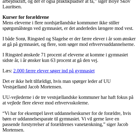
arbejdskraft, og der er også praktikpladser at få,” siger Boye Skov
Lauritsen.
Kurser for forældrene
Mens eleverne i flere nordsjællandske kommuner ikke stiller
spørgsmålstegn ved gymnasiet, er det anderledes længere mod vest.
I både Sorø, Ringsted og Slagelse er der færre elever i år som ønsker
at gå på gymnasiet, og flere, som søger mod erhvervsuddannelserne.
I Ringsted ønskede 71 procent af eleverne at komme i gymnasiet
sidste år, i år ønsker kun 63 procent at gå den vej.
Læs:
2.000 færre elever søger ind på gymnasiet
Det er ikke helt tilfældigt, hvis man spørger leder af UU
Vestsjælland Jacob Mortensen.
UU-vejlederne i de tre vestsjællandske kommuner har haft fokus på
at vejlede flere elever mod erhvervsskolerne.
“Vi har for eksempel lavet uddannelseskurser for de forældre, hvis
børn er uddannelsesparate til gymnasiet. Vi vil gerne lave en
passende forstyrrelser af forældrenes vanetænkning,” siger Jacob
Mortensen.