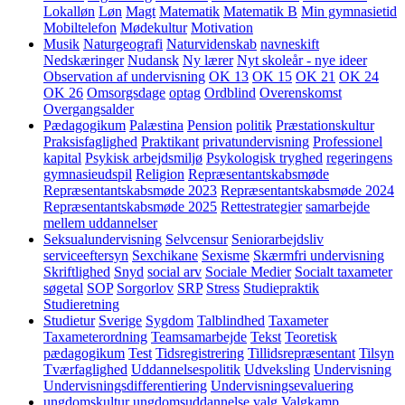
Lokalløn
Løn
Magt
Matematik
Matematik B
Min gymnasietid
Mobiltelefon
Mødekultur
Motivation
Musik
Naturgeografi
Naturvidenskab
navneskift
Nedskæringer
Nudansk
Ny lærer
Nyt skoleår - nye ideer
Observation af undervisning
OK 13
OK 15
OK 21
OK 24
OK 26
Omsorgsdage
optag
Ordblind
Overenskomst
Overgangsalder
Pædagogikum
Palæstina
Pension
politik
Præstationskultur
Praksisfaglighed
Praktikant
privatundervisning
Professionel
kapital
Psykisk arbejdsmiljø
Psykologisk tryghed
regeringens
gymnasieudspil
Religion
Repræsentantskabsmøde
Repræsentantskabsmøde 2023
Repræsentantskabsmøde 2024
Repræsentantskabsmøde 2025
Rettestrategier
samarbejde
mellem uddannelser
Seksualundervisning
Selvcensur
Seniorarbejdsliv
serviceeftersyn
Sexchikane
Sexisme
Skærmfri undervisning
Skriftlighed
Snyd
social arv
Sociale Medier
Socialt taxameter
søgetal
SOP
Sorgorlov
SRP
Stress
Studiepraktik
Studieretning
Studietur
Sverige
Sygdom
Talblindhed
Taxameter
Taxameterordning
Teamsamarbejde
Tekst
Teoretisk
pædagogikum
Test
Tidsregistrering
Tillidsrepræsentant
Tilsyn
Tværfaglighed
Uddannelsespolitik
Udveksling
Undervisning
Undervisningsdifferentiering
Undervisningsevaluering
ungdomskultur
ungdomsuddannelse
valg
Valgkamp