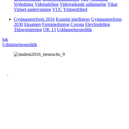
Vejledning
Vidensdeling
Videregående uddannelse
Vikar
Virtuel undervisning
VUC
Ytringsfrihed
Gymnasiereform 2016
Kunstig intelligens
Gymnasiereform
2030
Eksamen
Fremmedsprog
Corona
Elevfordeling
Tidsregistrering
OK 13
Uddannelsespolitik
luk
Uddannelsespolitik