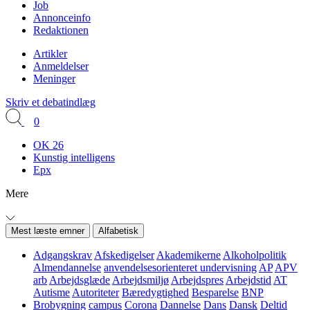
Job
Annonceinfo
Redaktionen
Artikler
Anmeldelser
Meninger
Skriv et debatindlæg
0
OK 26
Kunstig intelligens
Epx
Mere
Mest læste emner
Alfabetisk
Adgangskrav
Afskedigelser
Akademikerne
Alkoholpolitik
Almendannelse
anvendelsesorienteret undervisning
AP
APV
arb
Arbejdsglæde
Arbejdsmiljø
Arbejdspres
Arbejdstid
AT
Autisme
Autoriteter
Bæredygtighed
Besparelse
BNP
Brobygning
campus
Corona
Dannelse
Dans
Dansk
Deltid