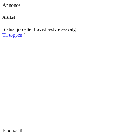
Annonce
Skip
Artikel
to
content
Status quo efter hovedbestyrelsesvalg
Til toppen
Find vej til