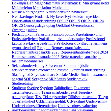
Lokalløn
Løn
Magt
Matematik
Matematik B
Min gymnasietid
Mobiltelefon
Mødekultur
Motivation
Musik
Naturgeografi
Naturvidenskab
navneskift
Nedskæringer
Nudansk
Ny lærer
Nyt skoleår - nye ideer
Observation af undervisning
OK 13
OK 15
OK 21
OK 24
OK 26
Omsorgsdage
optag
Ordblind
Overenskomst
Overgangsalder
Pædagogikum
Palæstina
Pension
politik
Præstationskultur
Praksisfaglighed
Praktikant
privatundervisning
Professionel
kapital
Psykisk arbejdsmiljø
Psykologisk tryghed
regeringens
gymnasieudspil
Religion
Repræsentantskabsmøde
Repræsentantskabsmøde 2023
Repræsentantskabsmøde 2024
Repræsentantskabsmøde 2025
Rettestrategier
samarbejde
mellem uddannelser
Seksualundervisning
Selvcensur
Seniorarbejdsliv
serviceeftersyn
Sexchikane
Sexisme
Skærmfri undervisning
Skriftlighed
Snyd
social arv
Sociale Medier
Socialt taxameter
søgetal
SOP
Sorgorlov
SRP
Stress
Studiepraktik
Studieretning
Studietur
Sverige
Sygdom
Talblindhed
Taxameter
Taxameterordning
Teamsamarbejde
Tekst
Teoretisk
pædagogikum
Test
Tidsregistrering
Tillidsrepræsentant
Tilsyn
Tværfaglighed
Uddannelsespolitik
Udveksling
Undervisning
Undervisningsdifferentiering
Undervisningsevaluering
ungdomskultur
ungdomsuddannelse
valg
Valgkamp