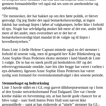
gennem formandsbriller vel også må ses som en anerkendelse og
opbakning.
”De mennesker, der har bakket op om den førte politik, er blevet
genvalgt. Og jeg finder det også bemærkelsesværdigt, at ingen
faktisk har undsagt linjen i løbet af valgkampen, heller ikke i forhold
til epx. Nogle har selvfølgelig ønsket lidt mere af det ene, andre lidt
mere af det andet, men overordnet set er det her et
bemærkelsesværdigt klart mandat til de valgte og til linjen i
hovedbestyrelsen.”
Hans Liste 1-fælle Helene Caprani mistede også en del stemmer i
forhold til seneste valg, men til gengæld hev Kåre Blinkenberg og
Anne Sophie Huus Pedersen ekstra stemmer i land blandt de Liste
1-valgte. De to har en stærk profil på henholdsvis HF og det
erhvervsgymnasiale område, især htx (der begge har været i vælten i
epx-debatten), ligesom Anne Sophie Huus Pedersen har været
synlig som formand for overenskomstudvalget i den seneste periode.
Stemmehugst og lodtrækning
Liste 3 havde stillet en i GL-regi garvet tillidsrepræsentant op i form
af den fynske netværksformand Poul Dalgaard. Der var i brede
kredse måske en forventning om, at han havde gode chancer for at
blive valgt – især fordi listens Peter Hall som nævnt ikke
genopstillede – samt at han risikerede at ”stjæle” stemmer fra GL-