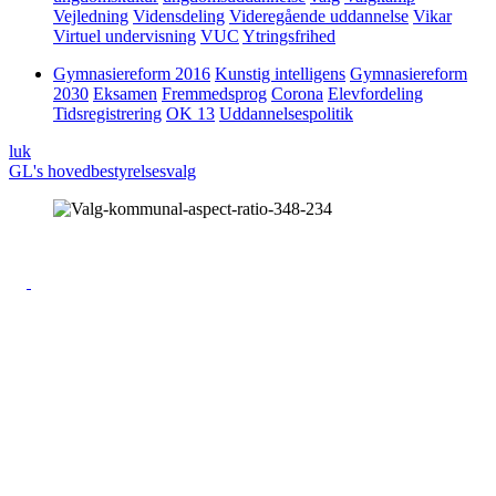
Vejledning
Vidensdeling
Videregående uddannelse
Vikar
Virtuel undervisning
VUC
Ytringsfrihed
Gymnasiereform 2016
Kunstig intelligens
Gymnasiereform
2030
Eksamen
Fremmedsprog
Corona
Elevfordeling
Tidsregistrering
OK 13
Uddannelsespolitik
luk
GL's hovedbestyrelsesvalg