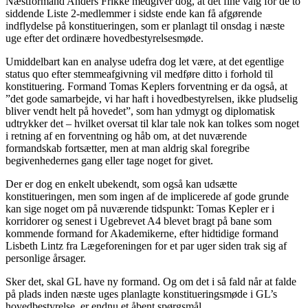
Næstformand Anders Frikke medgiver dog, at det fine valg for de to
siddende Liste 2-medlemmer i sidste ende kan få afgørende
indflydelse på konstitueringen, som er planlagt til onsdag i næste
uge efter det ordinære hovedbestyrelsesmøde.
Umiddelbart kan en analyse udefra dog let være, at det egentlige
status quo efter stemmeafgivning vil medføre ditto i forhold til
konstituering. Formand Tomas Keplers forventning er da også, at
”det gode samarbejde, vi har haft i hovedbestyrelsen, ikke pludselig
bliver vendt helt på hovedet”, som han ydmygt og diplomatisk
udtrykker det – hvilket oversat til klar tale nok kan tolkes som noget
i retning af en forventning og håb om, at det nuværende
formandskab fortsætter, men at man aldrig skal foregribe
begivenhedernes gang eller tage noget for givet.
Der er dog en enkelt ubekendt, som også kan udsætte
konstitueringen, men som ingen af de implicerede af gode grunde
kan sige noget om på nuværende tidspunkt: Tomas Kepler er i
korridorer og senest i Ugebrevet A4 blevet bragt på bane som
kommende formand for Akademikerne, efter hidtidige formand
Lisbeth Lintz fra Lægeforeningen for et par uger siden trak sig af
personlige årsager.
Sker det, skal GL have ny formand. Og om det i så fald når at falde
på plads inden næste uges planlagte konstitueringsmøde i GL’s
hovedbestyrelse, er endnu et åbent spørgsmål.