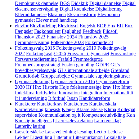
Demokratisk dannelse
DGS
Didaktik
Digital dannelse
Digital
eksamensovervågning
Digital krænkelse
Digitalisering
Efteruddannelse
Eksamen
Eksamensform
Elevboom i
gymnasiet
Elever med handicap
elevfor
Elevfordeling
Elevtrivsel
Engelsk
EOP
Epx
EU
Eux
Fængsler
Fagkonsulent
Faglighed
Feedback
Filosofi
Finanslov 2023
Finanslov 2024
Finanslov 2025
fjernundervisning
Folkemøde 2023
Folkemøde 23
Folketingsvalg 2015
Folketingsvalg 2019
Folketingsvalg
2022
Folketingsvalg 2026
Forsvaret i gymnasiet
Forsvarslinje
Forsvarsstudieretning
Frafald
Fremmedsprog
Fremmedsprogsstrategi
Fusion
gambling
GDPR
GL's
hovedbestyrelsesvalg
GLs internationale arbejde
Grønland
Grundforløb
Gruppearbejde
Gymnasiale suppleringskurser
Gymnasielukning
Gymnasiereform 2016
Gymnasiereform
2030
Hf
Hhx
Historie
Høje følelsesmæssige krav
Htx
Idræt
Indeklima
Indflydelse
Innovation
Integration
Internationalt
It
It i undervisning
It-forbud
Japan
Kandidatreform
Karakterer
Karakterkrav
Karakterræs
Karakterskala
Karrierelæring
kinesisk
Klager
Klasseledelse
Klima
Kollegial
supervision
Kommunikation og it
Kompetenceudvikling
Køn
Kunstig intelligens
l
Lærer-elev-relation
Lærerens dag
Lærerliv
læring
Læseforståelse
Læsevejledning
læsning
Lectio
Ledelse
Lektier
Ligestilling
Litteratur
Litteraturkanon
Lokalaftale