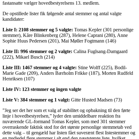
fastansatte vælger hovedbestyrelsens 13. medlem.
De opstillede lister fik følgende antal stemmer og antal valgte
kandidater:
Liste I: 2108 stemmer og 5 valgte:
Tomas Kepler (301 personlige
stemmer), Kåre Blinkenberg (287), Helene Caprani (280), Anne
Sophie Huus Pedersen (201), Mai Møller Fogtmann (146)
Liste II: 996 stemmer og 2 valgte:
Calina Fuglsang-Damgaard
(222), Mikael Busch (214)
Liste III: 1467 stemmer og 4 valgte:
Stine Wolff (225), Bodil-
Marie Gade (209), Anders Bærholm Frikke (187), Morten Rudfeld
Henriksen (107)
Liste IV: 123 stemmer og ingen valgte
Liste V: 384 stemmer og 1 valgt:
Gitte Husted Madsen (73)
”Jeg ser det her som et valg af stabilitet og opbakning til den førte
linje i hovedbestyrelsen,” lyder den umiddelbare reaktion fra
nuværende GL-formand Tomas Kepler, som med 301 stemmer
overraskende faktisk stod for det største personlige stemmetab ved
dette valg – til gengæld har listen fået suverænt flest listestemmer og
en tredjedel flere stemmer i alt end den næststørste liste, hvilket