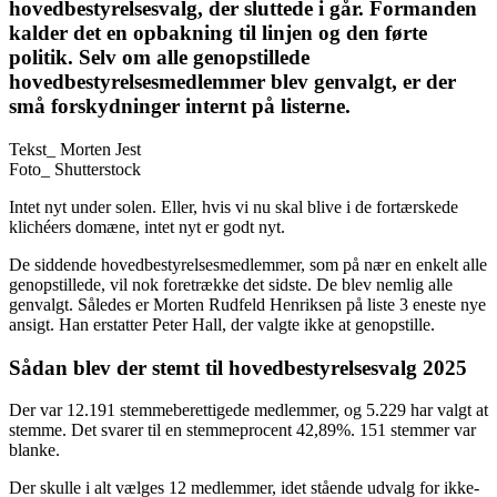
hovedbestyrelsesvalg, der sluttede i går. Formanden
kalder det en opbakning til linjen og den førte
politik. Selv om alle genopstillede
hovedbestyrelsesmedlemmer blev genvalgt, er der
små forskydninger internt på listerne.
Tekst_
Morten Jest
Foto_
Shutterstock
Intet nyt under solen. Eller, hvis vi nu skal blive i de fortærskede
klichéers domæne, intet nyt er godt nyt.
De siddende hovedbestyrelsesmedlemmer, som på nær en enkelt alle
genopstillede, vil nok foretrække det sidste. De blev nemlig alle
genvalgt. Således er Morten Rudfeld Henriksen på liste 3 eneste nye
ansigt. Han erstatter Peter Hall, der valgte ikke at genopstille.
Sådan blev der stemt til hovedbestyrelsesvalg 2025
Der var 12.191 stemmeberettigede medlemmer, og 5.229 har valgt at
stemme. Det svarer til en stemmeprocent 42,89%. 151 stemmer var
blanke.
Der skulle i alt vælges 12 medlemmer, idet stående udvalg for ikke-