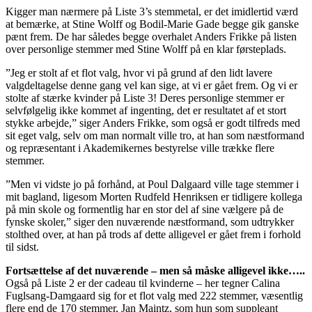
Kigger man nærmere på Liste 3’s stemmetal, er det imidlertid værd
at bemærke, at Stine Wolff og Bodil-Marie Gade begge gik ganske
pænt frem. De har således begge overhalet Anders Frikke på listen
over personlige stemmer med Stine Wolff på en klar førsteplads.
”Jeg er stolt af et flot valg, hvor vi på grund af den lidt lavere
valgdeltagelse denne gang vel kan sige, at vi er gået frem. Og vi er
stolte af stærke kvinder på Liste 3! Deres personlige stemmer er
selvfølgelig ikke kommet af ingenting, det er resultatet af et stort
stykke arbejde,” siger Anders Frikke, som også er godt tilfreds med
sit eget valg, selv om man normalt ville tro, at han som næstformand
og repræsentant i Akademikernes bestyrelse ville trække flere
stemmer.
”Men vi vidste jo på forhånd, at Poul Dalgaard ville tage stemmer i
mit bagland, ligesom Morten Rudfeld Henriksen er tidligere kollega
på min skole og formentlig har en stor del af sine vælgere på de
fynske skoler,” siger den nuværende næstformand, som udtrykker
stolthed over, at han på trods af dette alligevel er gået frem i forhold
til sidst.
Fortsættelse af det nuværende – men så måske alligevel ikke…..
Også på Liste 2 er der cadeau til kvinderne – her tegner Calina
Fuglsang-Damgaard sig for et flot valg med 222 stemmer, væsentlig
flere end de 170 stemmer, Jan Maintz, som hun som suppleant