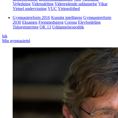
Vejledning
Vidensdeling
Videregående uddannelse
Vikar
Virtuel undervisning
VUC
Ytringsfrihed
Gymnasiereform 2016
Kunstig intelligens
Gymnasiereform
2030
Eksamen
Fremmedsprog
Corona
Elevfordeling
Tidsregistrering
OK 13
Uddannelsespolitik
luk
Min gymnasietid