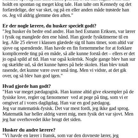
holdt en spontan og meget klog tale. Han talte om Kennedy og det
forfærdelige, der var sket, og på en eller anden måde trøstede han
os. Jeg vil aldrig glemme den aften."
Er der nogle lærere, du husker specielt godt?
"Jeg husker én bedre end andre. Han hed Esmann Eriksen, var lærer
i fysik og manglede den ene hånd. Han gjorde fysiktimerne til en
leg. Alle 25 elever i klassen glædede sig til hans timer, som altid var
sjove og spændende. Han havde en fin fornemmelse for at forklare
komplicerede ting på en måde, så alle kunne forstå det – ellers er det
jo også spild af tid. Han var også kolerisk. Nogle gange blev han sur
og skældte ud, så det kunne høres på hele skolen. Han blev totalt
rasende, det kunne være over små ting. Men vi vidste, at det gik
over, og så blev han god igen."
Hvad gjorde han godt?
"Han var meget pædagogisk. Han kunne altid give eksempler på de
fysiske love, regler og fænomener ved at pege på ting, som vi er
omgivet af i vores dagligdag. Han var en god pædagog.
Jeg var matematisk-fysisk. Det var mest fordi, jeg ikke gad sprog.
Matematik har heller aldrig været mig, men fysik det var sjovt. Men
jeg har overhovedet ikke brugt det siden.
Husker du andre lærere?
"Vi havde en lærer i fransk, som var den dovneste lærer, jeg