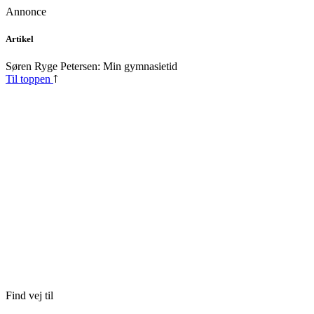
Annonce
Skip
Artikel
to
content
Søren Ryge Petersen: Min gymnasietid
Til toppen
Find vej til