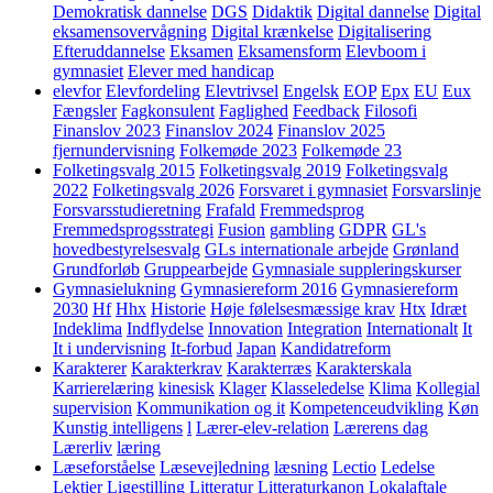
Demokratisk dannelse
DGS
Didaktik
Digital dannelse
Digital
eksamensovervågning
Digital krænkelse
Digitalisering
Efteruddannelse
Eksamen
Eksamensform
Elevboom i
gymnasiet
Elever med handicap
elevfor
Elevfordeling
Elevtrivsel
Engelsk
EOP
Epx
EU
Eux
Fængsler
Fagkonsulent
Faglighed
Feedback
Filosofi
Finanslov 2023
Finanslov 2024
Finanslov 2025
fjernundervisning
Folkemøde 2023
Folkemøde 23
Folketingsvalg 2015
Folketingsvalg 2019
Folketingsvalg
2022
Folketingsvalg 2026
Forsvaret i gymnasiet
Forsvarslinje
Forsvarsstudieretning
Frafald
Fremmedsprog
Fremmedsprogsstrategi
Fusion
gambling
GDPR
GL's
hovedbestyrelsesvalg
GLs internationale arbejde
Grønland
Grundforløb
Gruppearbejde
Gymnasiale suppleringskurser
Gymnasielukning
Gymnasiereform 2016
Gymnasiereform
2030
Hf
Hhx
Historie
Høje følelsesmæssige krav
Htx
Idræt
Indeklima
Indflydelse
Innovation
Integration
Internationalt
It
It i undervisning
It-forbud
Japan
Kandidatreform
Karakterer
Karakterkrav
Karakterræs
Karakterskala
Karrierelæring
kinesisk
Klager
Klasseledelse
Klima
Kollegial
supervision
Kommunikation og it
Kompetenceudvikling
Køn
Kunstig intelligens
l
Lærer-elev-relation
Lærerens dag
Lærerliv
læring
Læseforståelse
Læsevejledning
læsning
Lectio
Ledelse
Lektier
Ligestilling
Litteratur
Litteraturkanon
Lokalaftale