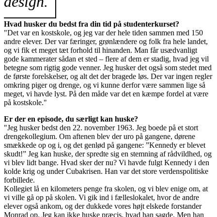
design.
Hvad husker du bedst fra din tid på studenterkurset?
"Det var en kostskole, og jeg var der hele tiden sammen med 150
andre elever. Der var færinger, grønlændere og folk fra hele landet,
og vi fik et meget tæt forhold til hinanden. Man får usædvanligt
gode kammerater sådan et sted – flere af dem er stadig, hvad jeg vil
betegne som rigtig gode venner. Jeg husker det også som stedet med
de første forelskelser, og alt det der bragede løs. Der var ingen regler
omkring piger og drenge, og vi kunne derfor være sammen lige så
meget, vi havde lyst. På den måde var det en kæmpe fordel at være
på kostskole."
Er der en episode, du særligt kan huske?
"Jeg husker bedst den 22. november 1963. Jeg boede på et stort
drengekollegium. Om aftenen blev der uro på gangene, dørene
smækkede op og i, og det genlød på gangene: ”Kennedy er blevet
skudt!” Jeg kan huske, der spredte sig en stemning af rådvildhed, og
vi blev lidt bange. Hvad sker der nu? Vi havde fulgt Kennedy i den
kolde krig og under Cubakrisen. Han var det store verdenspolitiske
forbillede.
Kollegiet lå en kilometers penge fra skolen, og vi blev enige om, at
vi ville gå op på skolen. Vi gik ind i fælleslokalet, hvor de andre
elever også ankom, og der dukkede vores højt elskede forstander
Monrad op. Jeg kan ikke huske præcis, hvad han sagde. Men han