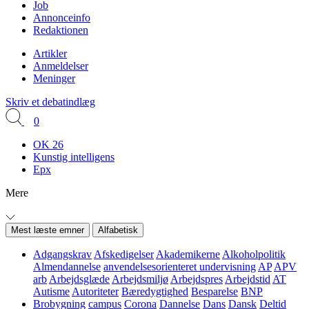
Job
Annonceinfo
Redaktionen
Artikler
Anmeldelser
Meninger
Skriv et debatindlæg
0
OK 26
Kunstig intelligens
Epx
Mere
Mest læste emner
Alfabetisk
Adgangskrav
Afskedigelser
Akademikerne
Alkoholpolitik
Almendannelse
anvendelsesorienteret undervisning
AP
APV
arb
Arbejdsglæde
Arbejdsmiljø
Arbejdspres
Arbejdstid
AT
Autisme
Autoriteter
Bæredygtighed
Besparelse
BNP
Brobygning
campus
Corona
Dannelse
Dans
Dansk
Deltid