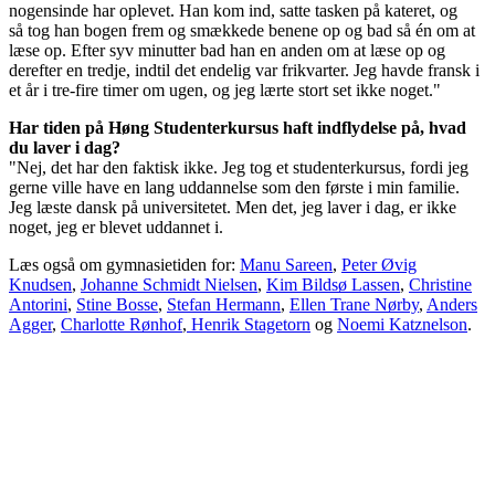
nogensinde har oplevet. Han kom ind, satte tasken på kateret, og
så tog han bogen frem og smækkede benene op og bad så én om at
læse op. Efter syv minutter bad han en anden om at læse op og
derefter en tredje, indtil det endelig var frikvarter. Jeg havde fransk i
et år i tre-fire timer om ugen, og jeg lærte stort set ikke noget."
Har tiden på Høng Studenterkursus haft indflydelse på, hvad
du laver i dag?
"Nej, det har den faktisk ikke. Jeg tog et studenterkursus, fordi jeg
gerne ville have en lang uddannelse som den første i min familie.
Jeg læste dansk på universitetet. Men det, jeg laver i dag, er ikke
noget, jeg er blevet uddannet i.
Læs også om gymnasietiden for:
Manu Sareen
,
Peter Øvig
Knudsen
,
Johanne Schmidt Nielsen
,
Kim Bildsø Lassen
,
Christine
Antorini
,
Stine Bosse
,
Stefan Hermann
,
Ellen Trane Nørby
,
Anders
Agger
,
Charlotte Rønhof
,
Henrik Stagetorn
og
Noemi Katznelson
.