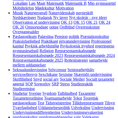
Lokalløn
Løn
Magt
Matematik
Matematik B
Min gymnasietid
Mobiltelefon
Mødekultur
Motivation
Musik
Naturgeografi
Naturvidenskab
navneskift
Nedskæringer
Nudansk
Ny lærer
Nyt skoleår - nye ideer
Observation af undervisning
OK 13
OK 15
OK 21
OK 24
OK 26
Omsorgsdage
optag
Ordblind
Overenskomst
Overgangsalder
Pædagogikum
Palæstina
Pension
politik
Præstationskultur
Praksisfaglighed
Praktikant
privatundervisning
Professionel
kapital
Psykisk arbejdsmiljø
Psykologisk tryghed
regeringens
gymnasieudspil
Religion
Repræsentantskabsmøde
Repræsentantskabsmøde 2023
Repræsentantskabsmøde 2024
Repræsentantskabsmøde 2025
Rettestrategier
samarbejde
mellem uddannelser
Seksualundervisning
Selvcensur
Seniorarbejdsliv
serviceeftersyn
Sexchikane
Sexisme
Skærmfri undervisning
Skriftlighed
Snyd
social arv
Sociale Medier
Socialt taxameter
søgetal
SOP
Sorgorlov
SRP
Stress
Studiepraktik
Studieretning
Studietur
Sverige
Sygdom
Talblindhed
Taxameter
Taxameterordning
Teamsamarbejde
Tekst
Teoretisk
pædagogikum
Test
Tidsregistrering
Tillidsrepræsentant
Tilsyn
Tværfaglighed
Uddannelsespolitik
Udveksling
Undervisning
Undervisningsdifferentiering
Undervisningsevaluering
ungdomskultur
ungdomsuddannelse
valg
Valgkamp