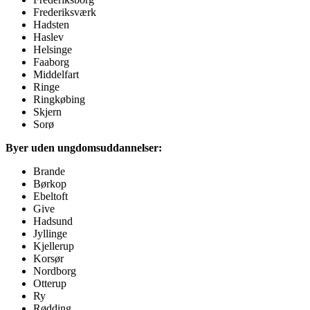
Frederiksværk
Hadsten
Haslev
Helsinge
Faaborg
Middelfart
Ringe
Ringkøbing
Skjern
Sorø
Byer uden ungdomsuddannelser:
Brande
Børkop
Ebeltoft
Give
Hadsund
Jyllinge
Kjellerup
Korsør
Nordborg
Otterup
Ry
Rødding