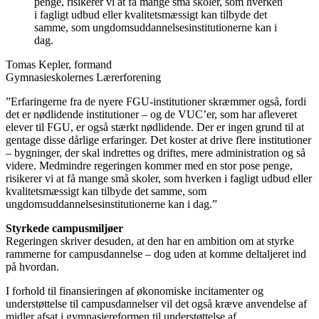
penge, risikerer vi at få mange små skoler, som hverken
i fagligt udbud eller kvalitetsmæssigt kan tilbyde det
samme, som ungdomsuddannelsesinstitutionerne kan i
dag.
Tomas Kepler, formand
Gymnasieskolernes Lærerforening
”Erfaringerne fra de nyere FGU-institutioner skræmmer også, fordi
det er nødlidende institutioner – og de VUC’er, som har afleveret
elever til FGU, er også stærkt nødlidende. Der er ingen grund til at
gentage disse dårlige erfaringer. Det koster at drive flere institutioner
– bygninger, der skal indrettes og driftes, mere administration og så
videre. Medmindre regeringen kommer med en stor pose penge,
risikerer vi at få mange små skoler, som hverken i fagligt udbud eller
kvalitetsmæssigt kan tilbyde det samme, som
ungdomsuddannelsesinstitutionerne kan i dag.”
Styrkede campusmiljøer
Regeringen skriver desuden, at den har en ambition om at styrke
rammerne for campusdannelse – dog uden at komme deltaljeret ind
på hvordan.
I forhold til finansieringen af økonomiske incitamenter og
understøttelse til campusdannelser vil det også kræve anvendelse af
midler afsat i gymnasiereformen til understøttelse af