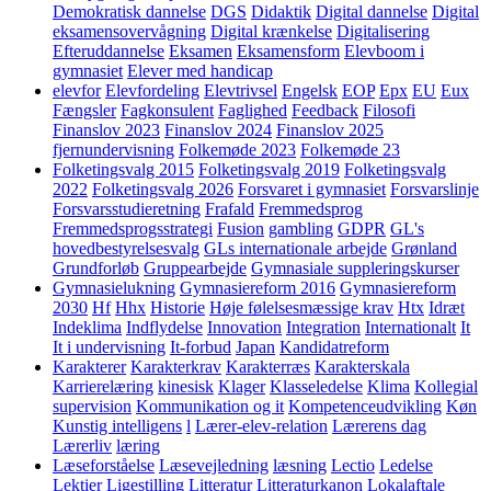
Demokratisk dannelse
DGS
Didaktik
Digital dannelse
Digital
eksamensovervågning
Digital krænkelse
Digitalisering
Efteruddannelse
Eksamen
Eksamensform
Elevboom i
gymnasiet
Elever med handicap
elevfor
Elevfordeling
Elevtrivsel
Engelsk
EOP
Epx
EU
Eux
Fængsler
Fagkonsulent
Faglighed
Feedback
Filosofi
Finanslov 2023
Finanslov 2024
Finanslov 2025
fjernundervisning
Folkemøde 2023
Folkemøde 23
Folketingsvalg 2015
Folketingsvalg 2019
Folketingsvalg
2022
Folketingsvalg 2026
Forsvaret i gymnasiet
Forsvarslinje
Forsvarsstudieretning
Frafald
Fremmedsprog
Fremmedsprogsstrategi
Fusion
gambling
GDPR
GL's
hovedbestyrelsesvalg
GLs internationale arbejde
Grønland
Grundforløb
Gruppearbejde
Gymnasiale suppleringskurser
Gymnasielukning
Gymnasiereform 2016
Gymnasiereform
2030
Hf
Hhx
Historie
Høje følelsesmæssige krav
Htx
Idræt
Indeklima
Indflydelse
Innovation
Integration
Internationalt
It
It i undervisning
It-forbud
Japan
Kandidatreform
Karakterer
Karakterkrav
Karakterræs
Karakterskala
Karrierelæring
kinesisk
Klager
Klasseledelse
Klima
Kollegial
supervision
Kommunikation og it
Kompetenceudvikling
Køn
Kunstig intelligens
l
Lærer-elev-relation
Lærerens dag
Lærerliv
læring
Læseforståelse
Læsevejledning
læsning
Lectio
Ledelse
Lektier
Ligestilling
Litteratur
Litteraturkanon
Lokalaftale