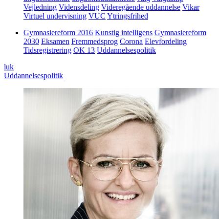
Vejledning
Vidensdeling
Videregående uddannelse
Vikar
Virtuel undervisning
VUC
Ytringsfrihed
Gymnasiereform 2016
Kunstig intelligens
Gymnasiereform
2030
Eksamen
Fremmedsprog
Corona
Elevfordeling
Tidsregistrering
OK 13
Uddannelsespolitik
luk
Uddannelsespolitik