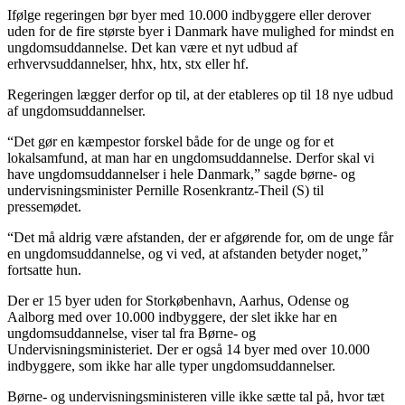
Ifølge regeringen bør byer med 10.000 indbyggere eller derover
uden for de fire største byer i Danmark have mulighed for mindst en
ungdomsuddannelse. Det kan være et nyt udbud af
erhvervsuddannelser, hhx, htx, stx eller hf.
Regeringen lægger derfor op til, at der etableres op til 18 nye udbud
af ungdomsuddannelser.
“Det gør en kæmpestor forskel både for de unge og for et
lokalsamfund, at man har en ungdomsuddannelse. Derfor skal vi
have ungdomsuddannelser i hele Danmark,” sagde børne- og
undervisningsminister Pernille Rosenkrantz-Theil (S) til
pressemødet.
“Det må aldrig være afstanden, der er afgørende for, om de unge får
en ungdomsuddannelse, og vi ved, at afstanden betyder noget,”
fortsatte hun.
Der er 15 byer uden for Storkøbenhavn, Aarhus, Odense og
Aalborg med over 10.000 indbyggere, der slet ikke har en
ungdomsuddannelse, viser tal fra Børne- og
Undervisningsministeriet. Der er også 14 byer med over 10.000
indbyggere, som ikke har alle typer ungdomsuddannelser.
Børne- og undervisningsministeren ville ikke sætte tal på, hvor tæt