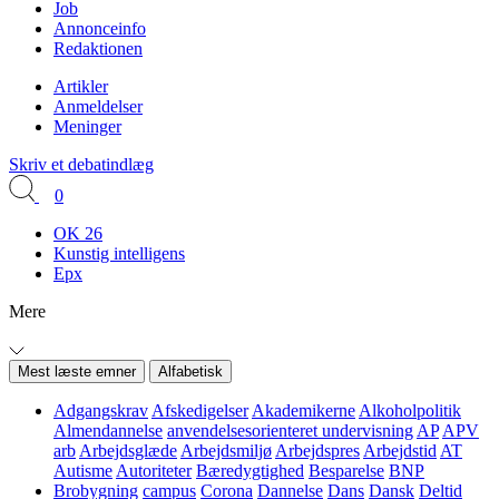
Job
Annonceinfo
Redaktionen
Artikler
Anmeldelser
Meninger
Skriv et debatindlæg
0
OK 26
Kunstig intelligens
Epx
Mere
Mest læste emner
Alfabetisk
Adgangskrav
Afskedigelser
Akademikerne
Alkoholpolitik
Almendannelse
anvendelsesorienteret undervisning
AP
APV
arb
Arbejdsglæde
Arbejdsmiljø
Arbejdspres
Arbejdstid
AT
Autisme
Autoriteter
Bæredygtighed
Besparelse
BNP
Brobygning
campus
Corona
Dannelse
Dans
Dansk
Deltid