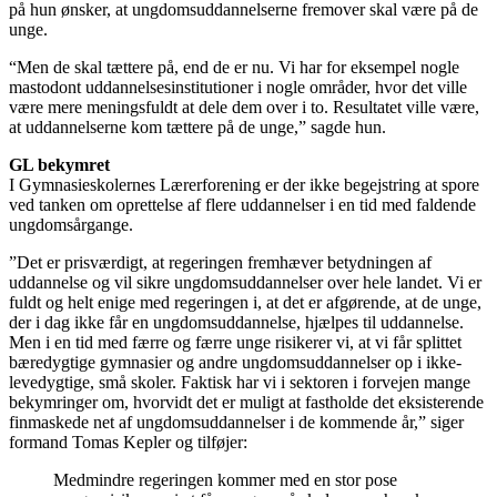
på hun ønsker, at ungdomsuddannelserne fremover skal være på de
unge.
“Men de skal tættere på, end de er nu. Vi har for eksempel nogle
mastodont uddannelsesinstitutioner i nogle områder, hvor det ville
være mere meningsfuldt at dele dem over i to. Resultatet ville være,
at uddannelserne kom tættere på de unge,” sagde hun.
GL bekymret
I Gymnasieskolernes Lærerforening er der ikke begejstring at spore
ved tanken om oprettelse af flere uddannelser i en tid med faldende
ungdomsårgange.
”Det er prisværdigt, at regeringen fremhæver betydningen af
uddannelse og vil sikre ungdomsuddannelser over hele landet. Vi er
fuldt og helt enige med regeringen i, at det er afgørende, at de unge,
der i dag ikke får en ungdomsuddannelse, hjælpes til uddannelse.
Men i en tid med færre og færre unge risikerer vi, at vi får splittet
bæredygtige gymnasier og andre ungdomsuddannelser op i ikke-
levedygtige, små skoler. Faktisk har vi i sektoren i forvejen mange
bekymringer om, hvorvidt det er muligt at fastholde det eksisterende
finmaskede net af ungdomsuddannelser i de kommende år,” siger
formand Tomas Kepler og tilføjer:
Medmindre regeringen kommer med en stor pose