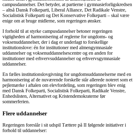
campusdannelser. Det betyder, at partierne i gymnasieforligskredsen
– altså Dansk Folkeparti, Liberal Alliance, Det Radikale Venstre,
Socialistisk Folkeparti og Det Konservative Folkeparti – skal være
enige om at bruge midlerne, som regeringen ønsker.
I forhold til at styrke campusdannelser betoner regeringen
vigtigheden af harmonisering af reglerne for ungdoms- og
voksenuddannelser, der i dag er underlagt to forskellige
institutionslove: én for institutioner med almengymnasiale
uddannelser og voksenuddannelsescentre og en anden for
institutioner med erhvervsuddannelser og erhvervsgymnasiale
uddannelser.
En fælles institutionslovgivning for ungdomsuddannelserne med en
harmonisering af de nuværende forskelle står allerede noteret som et
pejlemærke i aftalen om elevfordeling, som regeringen blev enig
med Dansk Folkeparti, Socialistisk Folkeparti, Radikale Venstre,
Enhedslisten, Alternativet og Kristendemokraterne før
sommerferien.
Flere uddannelser
Regeringen foreslår i sit udspil Tættere på II følgende initiativer i
forhold til uddannelser: