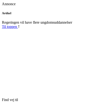
Annonce
Skip
Artikel
to
content
Regeringen vil have flere ungdomsuddannelser
Til toppen
Find vej til