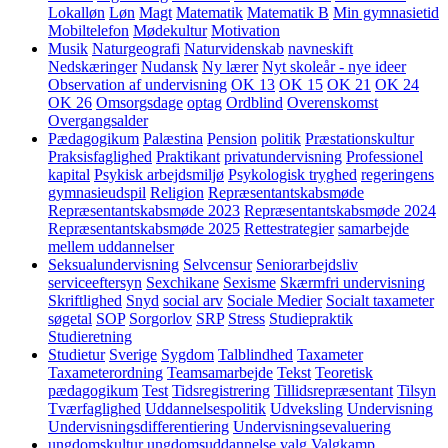
Lokalløn
Løn
Magt
Matematik
Matematik B
Min gymnasietid
Mobiltelefon
Mødekultur
Motivation
Musik
Naturgeografi
Naturvidenskab
navneskift
Nedskæringer
Nudansk
Ny lærer
Nyt skoleår - nye ideer
Observation af undervisning
OK 13
OK 15
OK 21
OK 24
OK 26
Omsorgsdage
optag
Ordblind
Overenskomst
Overgangsalder
Pædagogikum
Palæstina
Pension
politik
Præstationskultur
Praksisfaglighed
Praktikant
privatundervisning
Professionel
kapital
Psykisk arbejdsmiljø
Psykologisk tryghed
regeringens
gymnasieudspil
Religion
Repræsentantskabsmøde
Repræsentantskabsmøde 2023
Repræsentantskabsmøde 2024
Repræsentantskabsmøde 2025
Rettestrategier
samarbejde
mellem uddannelser
Seksualundervisning
Selvcensur
Seniorarbejdsliv
serviceeftersyn
Sexchikane
Sexisme
Skærmfri undervisning
Skriftlighed
Snyd
social arv
Sociale Medier
Socialt taxameter
søgetal
SOP
Sorgorlov
SRP
Stress
Studiepraktik
Studieretning
Studietur
Sverige
Sygdom
Talblindhed
Taxameter
Taxameterordning
Teamsamarbejde
Tekst
Teoretisk
pædagogikum
Test
Tidsregistrering
Tillidsrepræsentant
Tilsyn
Tværfaglighed
Uddannelsespolitik
Udveksling
Undervisning
Undervisningsdifferentiering
Undervisningsevaluering
ungdomskultur
ungdomsuddannelse
valg
Valgkamp