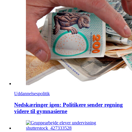
Uddannelsespolitik
Nedskæringer igen: Politikere sender regning
videre til gymnasierne