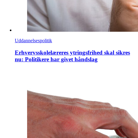
Uddannelsespolitik
Erhvervsskolelæreres ytringsfrihed skal sikres
nu: Politikere har givet håndslag