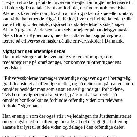
“Jeg er ret sikker på at de nuværende regler får nogle undervisere til
at holde sig fra at tale åbent om forhold, de finder problematiske.
Alene usikkerheden om, hvad man må og ikke må sige eller omtale,
kan virke hæmmende. Også i tilfælde, hvor det i virkeligheden ville
være helt uproblematisk, også set fra skoleledelsens side,” siger
Allan Nørgaard Andersen, som selv arbejder på handelsgymnasiet
Niels Brock i København, men her udtaler han sig på vegne af
lærere på erhvervsgymnasier på alle erhvervsskoler i Danmark.
Vigtigt for den offentlige debat
Han understreger, at de eventuelle vigtige erfaringer, som
medarbejderne på området gør, bør komme til offentlighedens
kendskab.
“Erhvervsskolerne varetager væsentlige opgaver og er i betragtelig
grad finansieret af offentlige midler, og på dette som på mange andre
områder besidder man som ansat en særlig indsigt i forholdene.
Tvivl om lovligheden af at ytre sig på grund af særregler på
området bør ikke kunne forhindre offentlig viden om relevante
forhold,” siger han.
Han er enig i, som der også står i vejledningen fra Justitsministeriet
om ytringsfrihed for offentligt ansatte, at det er vigtigt, at offentligt
ansatte har lyst til at dele viden og deltage i den offentlige debat.