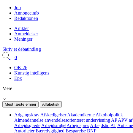
Job
Annonceinfo
Redaktionen
Artikler
Anmeldelser
Meninger
Skriv et debatindlæg
0
OK 26
Kunstig intelligens
Epx
Mere
Mest læste emner
Alfabetisk
Adgangskrav
Afskedigelser
Akademikerne
Alkoholpolitik
Almendannelse
anvendelsesorienteret undervisning
AP
APV
ar
Arbejdsglæde
Arbejdsmiljø
Arbejdspres
Arbejdstid
AT
Autisme
Autoriteter
Bæredygtighed
Besparelse
BNP