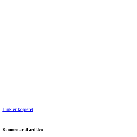
Link er kopieret
Kommentar til artiklen