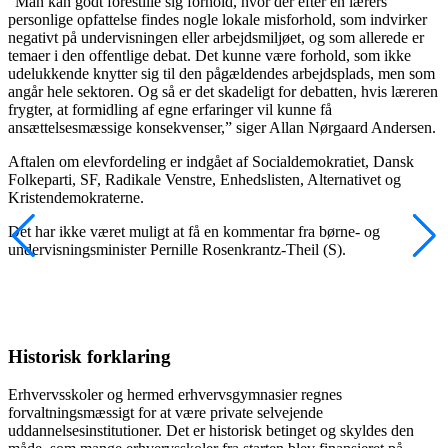
“Man kan godt forestille sig forhold, hvor der efter en lærers
personlige opfattelse findes nogle lokale misforhold, som indvirker
negativt på undervisningen eller arbejdsmiljøet, og som allerede er
temaer i den offentlige debat. Det kunne være forhold, som ikke
udelukkende knytter sig til den pågældendes arbejdsplads, men som
angår hele sektoren. Og så er det skadeligt for debatten, hvis læreren
frygter, at formidling af egne erfaringer vil kunne få
ansættelsesmæssige konsekvenser,” siger Allan Nørgaard Andersen.
Aftalen om elevfordeling er indgået af Socialdemokratiet, Dansk
Folkeparti, SF, Radikale Venstre, Enhedslisten, Alternativet og
Kristendemokraterne.
Det har ikke været muligt at få en kommentar fra børne- og
undervisningsminister Pernille Rosenkrantz-Theil (S).
Historisk forklaring
Erhvervsskoler og hermed erhvervsgymnasier regnes
forvaltningsmæssigt for at være private selvejende
uddannelsesinstitutioner. Det er historisk betinget og skyldes den