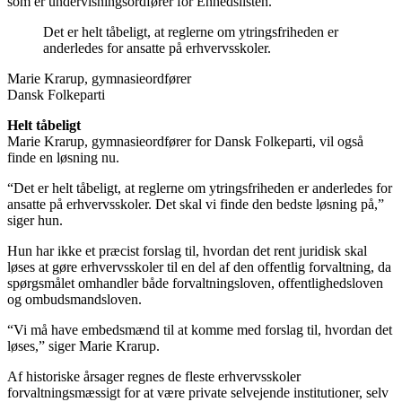
som er undervisningsordfører for Enhedslisten.
Det er helt tåbeligt, at reglerne om ytringsfriheden er
anderledes for ansatte på erhvervsskoler.
Marie Krarup, gymnasieordfører
Dansk Folkeparti
Helt tåbeligt
Marie Krarup, gymnasieordfører for Dansk Folkeparti, vil også
finde en løsning nu.
“Det er helt tåbeligt, at reglerne om ytringsfriheden er anderledes for
ansatte på erhvervsskoler. Det skal vi finde den bedste løsning på,”
siger hun.
Hun har ikke et præcist forslag til, hvordan det rent juridisk skal
løses at gøre erhvervsskoler til en del af den offentlig forvaltning, da
spørgsmålet omhandler både forvaltningsloven, offentlighedsloven
og ombudsmandsloven.
“Vi må have embedsmænd til at komme med forslag til, hvordan det
løses,” siger Marie Krarup.
Af historiske årsager regnes de fleste erhvervsskoler
forvaltningsmæssigt for at være private selvejende institutioner, selv