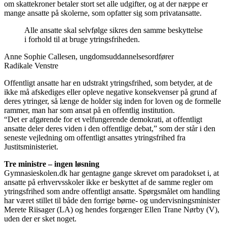
om skattekroner betaler stort set alle udgifter, og at der næppe er
mange ansatte på skolerne, som opfatter sig som privatansatte.
Alle ansatte skal selvfølge sikres den samme beskyttelse
i forhold til at bruge ytringsfriheden.
Anne Sophie Callesen, ungdomsuddannelsesordfører
Radikale Venstre
Offentligt ansatte har en udstrakt ytringsfrihed, som betyder, at de
ikke må afskediges eller opleve negative konsekvenser på grund af
deres ytringer, så længe de holder sig inden for loven og de formelle
rammer, man har som ansat på en offentlig institution.
“Det er afgørende for et velfungerende demokrati, at offentligt
ansatte deler deres viden i den offentlige debat,” som der står i den
seneste vejledning om offentligt ansattes ytringsfrihed fra
Justitsministeriet.
Tre ministre – ingen løsning
Gymnasieskolen.dk har gentagne gange skrevet om paradokset i, at
ansatte på erhvervsskoler ikke er beskyttet af de samme regler om
ytringsfrihed som andre offentligt ansatte. Spørgsmålet om handling
har været stillet til både den forrige børne- og undervisningsminister
Merete Riisager (LA) og hendes forgænger Ellen Trane Nørby (V),
uden der er sket noget.