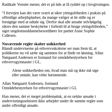
Radikale Venstre mener, det er på tide at få ryddet op i lovgivningen.
“I forvejen kan det være svært at sikre ytringsfriheden i praksis på
offentlige arbejdspladser, da mange vælger at tie stille og er
forsigtige med at udtale sig. Derfor skal alle ansatte selvfølgelig
sikres den samme beskyttelse i forhold til at bruge ytringsfriheden,”
siger ungdomsuddannelsesordfører for partiet Anne Sophie
Callesen.
Nuværende regler skaber usikkerhed
Blandt underviserne på erhvervsskolerne ser man frem til, at
politikerne nu vil sætte sig sammen for at finde en løsning. Allan
Nørgaard Andersen er formand for områdebestyrelsen for
erhvervsgymnasier i GL.
Alene usikkerheden om, hvad man må og ikke må sige
eller omtale, kan virke hæmmende.
Allan Nørgaard Andersen, formand
Områdebestyrelsen for erhvervsgymnasier i GL
Han mener, det er meget problematisk, at en række ansatte i
undervisningssektoren ikke arbejder under de samme regler som
andre offentligt ansatte.