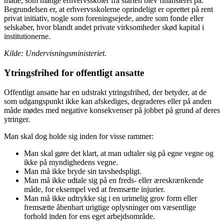
måde, som mange erhvervsskoler fra starten blev finansieret på.
Begrundelsen er, at erhvervsskolerne oprindeligt er oprettet på rent
privat initiativ, nogle som foreningsejede, andre som fonde eller
selskaber, hvor blandt andet private virksomheder skød kapital i
institutionerne.
Kilde: Undervisningsministeriet.
Ytringsfrihed for offentligt ansatte
Offentligt ansatte har en udstrakt ytringsfrihed, der betyder, at de
som udgangspunkt ikke kan afskediges, degraderes eller på anden
måde mødes med negative konsekvenser på jobbet på grund af deres
ytringer.
Man skal dog holde sig inden for visse rammer:
Man skal gøre det klart, at man udtaler sig på egne vegne og
ikke på myndighedens vegne.
Man må ikke bryde sin tavshedspligt.
Man må ikke udtale sig på en freds- eller æreskrænkende
måde, for eksempel ved at fremsætte injurier.
Man må ikke udtrykke sig i en urimelig grov form eller
fremsætte åbenbart urigtige oplysninger om væsentlige
forhold inden for ens eget arbejdsområde.