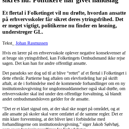
sikres nu: Politikere har givet håndslag
Et flertal i Folketinget vil nu drøfte, hvordan ansatte
på erhvervsskoler får sikret deres ytringsfrihed. Det
er meget vigtigt, politikerne nu finder en løsning,
understreger GL.
Tekst_
Johan Rasmussen
Hvis en lærer på en erhvervsskole oplever negative konsekvenser af
at bruge sin ytringsfrihed, kan Folketingets Ombudsmand ikke rejse
sagen. Det kan han for andre offentligt ansatte.
Det paradoks ser dog ud til at blive “rettet” af et flertal i Folketinget i
dette efterår. Partierne bag aftalen om elevfordeling har på skrift
aftalt, at de i forbindelse med de kommende forhandlinger om en ny
institutionslovgivning for ungdomsuddannelser også skal drøfte, om
erhvervsskoler skal ind under den offentlige forvaltning, så blandt
andet ombudsmandsloven gælder for de ansatte.
“Det er et klart signal om, at der skal ske noget på området, og at
alle ansatte på skoler skal være omfattet af de samme regler. Det er
min klare forventning, at det bliver løst i forbindelse med
forhandlingerne om institutionslovgivning,” siger Jakob Sølvhøj,