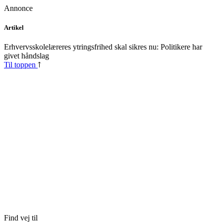
Annonce
Skip
Artikel
to
content
Erhvervsskolelæreres ytringsfrihed skal sikres nu: Politikere har
givet håndslag
Til toppen
Find vej til