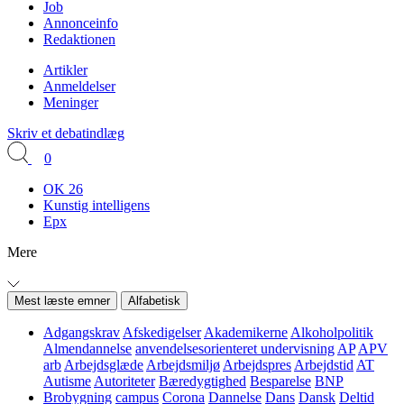
Job
Annonceinfo
Redaktionen
Artikler
Anmeldelser
Meninger
Skriv et debatindlæg
0
OK 26
Kunstig intelligens
Epx
Mere
Mest læste emner
Alfabetisk
Adgangskrav
Afskedigelser
Akademikerne
Alkoholpolitik
Almendannelse
anvendelsesorienteret undervisning
AP
APV
arb
Arbejdsglæde
Arbejdsmiljø
Arbejdspres
Arbejdstid
AT
Autisme
Autoriteter
Bæredygtighed
Besparelse
BNP
Brobygning
campus
Corona
Dannelse
Dans
Dansk
Deltid