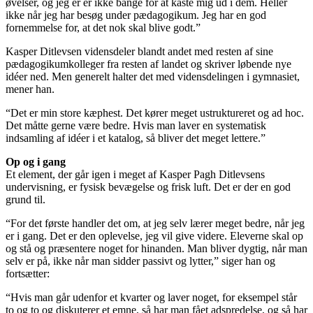
øvelser, og jeg er er ikke bange for at kaste mig ud i dem. Heller
ikke når jeg har besøg under pædagogikum. Jeg har en god
fornemmelse for, at det nok skal blive godt.”
Kasper Ditlevsen vidensdeler blandt andet med resten af sine
pædagogikumkolleger fra resten af landet og skriver løbende nye
idéer ned. Men generelt halter det med vidensdelingen i gymnasiet,
mener han.
“Det er min store kæphest. Det kører meget ustruktureret og ad hoc.
Det måtte gerne være bedre. Hvis man laver en systematisk
indsamling af idéer i et katalog, så bliver det meget lettere.”
Op og i gang
Et element, der går igen i meget af Kasper Pagh Ditlevsens
undervisning, er fysisk bevægelse og frisk luft. Det er der en god
grund til.
“For det første handler det om, at jeg selv lærer meget bedre, når jeg
er i gang. Det er den oplevelse, jeg vil give videre. Eleverne skal op
og stå og præsentere noget for hinanden. Man bliver dygtig, når man
selv er på, ikke når man sidder passivt og lytter,” siger han og
fortsætter:
“Hvis man går udenfor et kvarter og laver noget, for eksempel står
to og to og diskuterer et emne, så har man fået adspredelse, og så har