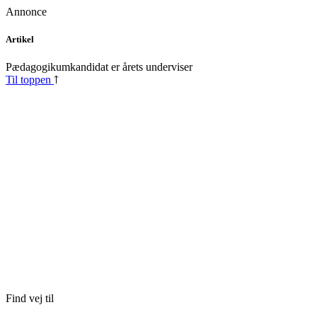
Annonce
Skip
Artikel
to
content
Pædagogikumkandidat er årets underviser
Til toppen
Find vej til