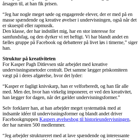
årsagen til, at han fik prisen.
“Jeg har nogle meget søde og engagerede elever, der er med på en
masse spændende og kreative øvelser i undervisningen, også når det
er skuespil eller rapmusik.
Den klasse, der har indstillet mig, har en stor interesse for
samfundsfag, og den dyrker vi ret heftigt. Vi har blandt andet en
fælles gruppe på Facebook og debatterer på livet løs i timerne,” siger
han.
Struktur på kreativiteten
For Kasper Pagh Ditlevsen står arbejdet med kreative
undervisningsmetoder centralt. Det samme lægger priskomiteen
vægt på i deres afgørelse, hvor det lyder:
“Kasper er fagligt knivskarp, han er velforberedt, og han får alle
med. Men der, hvor han virkelig imponerer, er ved den kreativitet,
han lægger for dagen, når det gælder undervisningsformer.”
Selv forklarer han, at han arbejder meget systematisk med at
indsamle idéer til undervisningsformer og blandt andet driver
Facebookgruppen
Kaspers øvelsesbog til historieundervisningen
,
der har næsten 500 medlemmer.
“Jeg arbejder struktureret med at lave spændende og interessante