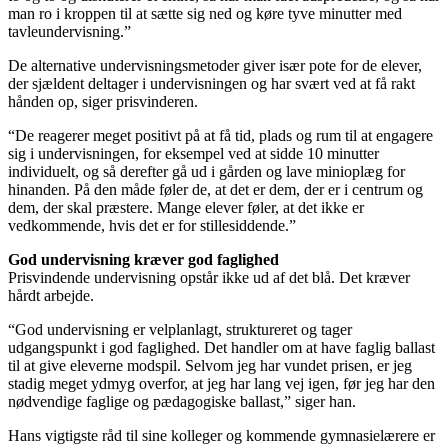
man ro i kroppen til at sætte sig ned og køre tyve minutter med
tavleundervisning.”
De alternative undervisningsmetoder giver især pote for de elever,
der sjældent deltager i undervisningen og har svært ved at få rakt
hånden op, siger prisvinderen.
“De reagerer meget positivt på at få tid, plads og rum til at engagere
sig i undervisningen, for eksempel ved at sidde 10 minutter
individuelt, og så derefter gå ud i gården og lave minioplæg for
hinanden. På den måde føler de, at det er dem, der er i centrum og
dem, der skal præstere. Mange elever føler, at det ikke er
vedkommende, hvis det er for stillesiddende.”
God undervisning kræver god faglighed
Prisvindende undervisning opstår ikke ud af det blå. Det kræver
hårdt arbejde.
“God undervisning er velplanlagt, struktureret og tager
udgangspunkt i god faglighed. Det handler om at have faglig ballast
til at give eleverne modspil. Selvom jeg har vundet prisen, er jeg
stadig meget ydmyg overfor, at jeg har lang vej igen, før jeg har den
nødvendige faglige og pædagogiske ballast,” siger han.
Hans vigtigste råd til sine kolleger og kommende gymnasielærere er