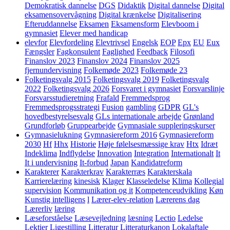
Demokratisk dannelse
DGS
Didaktik
Digital dannelse
Digital
eksamensovervågning
Digital krænkelse
Digitalisering
Efteruddannelse
Eksamen
Eksamensform
Elevboom i
gymnasiet
Elever med handicap
elevfor
Elevfordeling
Elevtrivsel
Engelsk
EOP
Epx
EU
Eux
Fængsler
Fagkonsulent
Faglighed
Feedback
Filosofi
Finanslov 2023
Finanslov 2024
Finanslov 2025
fjernundervisning
Folkemøde 2023
Folkemøde 23
Folketingsvalg 2015
Folketingsvalg 2019
Folketingsvalg
2022
Folketingsvalg 2026
Forsvaret i gymnasiet
Forsvarslinje
Forsvarsstudieretning
Frafald
Fremmedsprog
Fremmedsprogsstrategi
Fusion
gambling
GDPR
GL's
hovedbestyrelsesvalg
GLs internationale arbejde
Grønland
Grundforløb
Gruppearbejde
Gymnasiale suppleringskurser
Gymnasielukning
Gymnasiereform 2016
Gymnasiereform
2030
Hf
Hhx
Historie
Høje følelsesmæssige krav
Htx
Idræt
Indeklima
Indflydelse
Innovation
Integration
Internationalt
It
It i undervisning
It-forbud
Japan
Kandidatreform
Karakterer
Karakterkrav
Karakterræs
Karakterskala
Karrierelæring
kinesisk
Klager
Klasseledelse
Klima
Kollegial
supervision
Kommunikation og it
Kompetenceudvikling
Køn
Kunstig intelligens
l
Lærer-elev-relation
Lærerens dag
Lærerliv
læring
Læseforståelse
Læsevejledning
læsning
Lectio
Ledelse
Lektier
Ligestilling
Litteratur
Litteraturkanon
Lokalaftale