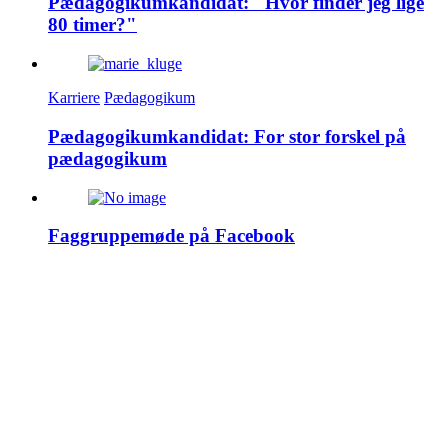
Pædagogikumkandidat: "Hvor finder jeg lige
80 timer?"
Karriere
Pædagogikum
Pædagogikumkandidat: For stor forskel på
pædagogikum
Faggruppemøde på Facebook