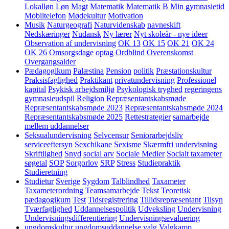
Lokalløn
Løn
Magt
Matematik
Matematik B
Min gymnasietid
Mobiltelefon
Mødekultur
Motivation
Musik
Naturgeografi
Naturvidenskab
navneskift
Nedskæringer
Nudansk
Ny lærer
Nyt skoleår - nye ideer
Observation af undervisning
OK 13
OK 15
OK 21
OK 24
OK 26
Omsorgsdage
optag
Ordblind
Overenskomst
Overgangsalder
Pædagogikum
Palæstina
Pension
politik
Præstationskultur
Praksisfaglighed
Praktikant
privatundervisning
Professionel
kapital
Psykisk arbejdsmiljø
Psykologisk tryghed
regeringens
gymnasieudspil
Religion
Repræsentantskabsmøde
Repræsentantskabsmøde 2023
Repræsentantskabsmøde 2024
Repræsentantskabsmøde 2025
Rettestrategier
samarbejde
mellem uddannelser
Seksualundervisning
Selvcensur
Seniorarbejdsliv
serviceeftersyn
Sexchikane
Sexisme
Skærmfri undervisning
Skriftlighed
Snyd
social arv
Sociale Medier
Socialt taxameter
søgetal
SOP
Sorgorlov
SRP
Stress
Studiepraktik
Studieretning
Studietur
Sverige
Sygdom
Talblindhed
Taxameter
Taxameterordning
Teamsamarbejde
Tekst
Teoretisk
pædagogikum
Test
Tidsregistrering
Tillidsrepræsentant
Tilsyn
Tværfaglighed
Uddannelsespolitik
Udveksling
Undervisning
Undervisningsdifferentiering
Undervisningsevaluering
ungdomskultur
ungdomsuddannelse
valg
Valgkamp