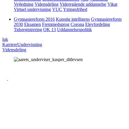
Vejledning
Vidensdeling
Videregående uddannelse
Vikar
Virtuel undervisning
VUC
Ytringsfrihed
Gymnasiereform 2016
Kunstig intelligens
Gymnasiereform
2030
Eksamen
Fremmedsprog
Corona
Elevfordeling
Tidsregistrering
OK 13
Uddannelsespolitik
luk
Karriere
Undervisning
Vidensdeling