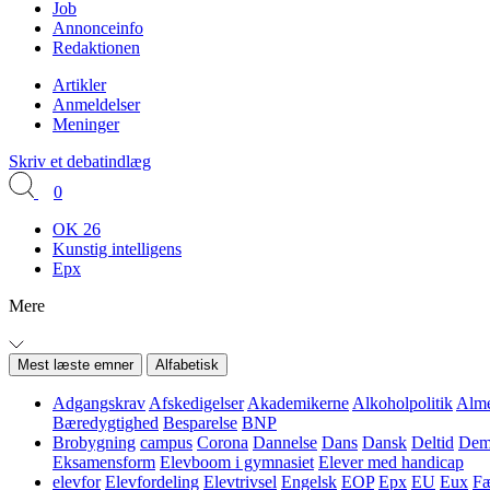
Job
Annonceinfo
Redaktionen
Artikler
Anmeldelser
Meninger
Skriv et debatindlæg
0
OK 26
Kunstig intelligens
Epx
Mere
Mest læste emner
Alfabetisk
Adgangskrav
Afskedigelser
Akademikerne
Alkoholpolitik
Alme
Bæredygtighed
Besparelse
BNP
Brobygning
campus
Corona
Dannelse
Dans
Dansk
Deltid
Demo
Eksamensform
Elevboom i gymnasiet
Elever med handicap
elevfor
Elevfordeling
Elevtrivsel
Engelsk
EOP
Epx
EU
Eux
Fæ