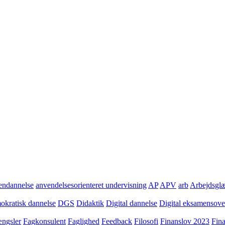
ndannelse
anvendelsesorienteret undervisning
AP
APV
arb
Arbejdsgl
kratisk dannelse
DGS
Didaktik
Digital dannelse
Digital eksamensov
ngsler
Fagkonsulent
Faglighed
Feedback
Filosofi
Finanslov 2023
Fin