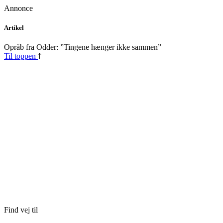
Annonce
Skip
Artikel
to
content
Opråb fra Odder: ”Tingene hænger ikke sammen”
Til toppen
Find vej til