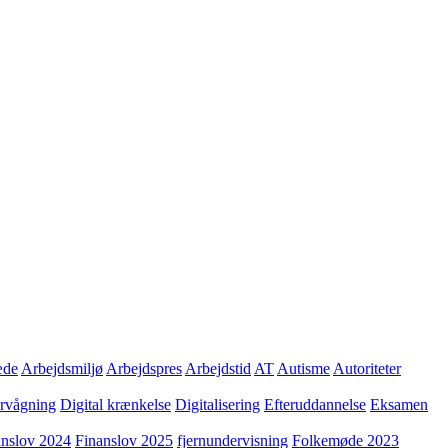
æde
Arbejdsmiljø
Arbejdspres
Arbejdstid
AT
Autisme
Autoriteter
ervågning
Digital krænkelse
Digitalisering
Efteruddannelse
Eksamen
anslov 2024
Finanslov 2025
fjernundervisning
Folkemøde 2023