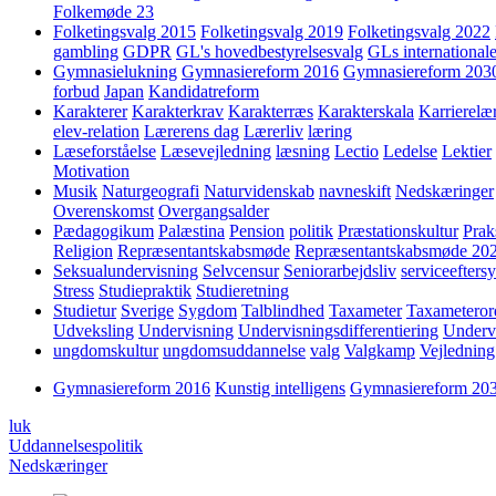
Folkemøde 23
Folketingsvalg 2015
Folketingsvalg 2019
Folketingsvalg 2022
gambling
GDPR
GL's hovedbestyrelsesvalg
GLs internationale
Gymnasielukning
Gymnasiereform 2016
Gymnasiereform 203
forbud
Japan
Kandidatreform
Karakterer
Karakterkrav
Karakterræs
Karakterskala
Karrierelæ
elev-relation
Lærerens dag
Lærerliv
læring
Læseforståelse
Læsevejledning
læsning
Lectio
Ledelse
Lektier
Motivation
Musik
Naturgeografi
Naturvidenskab
navneskift
Nedskæringer
Overenskomst
Overgangsalder
Pædagogikum
Palæstina
Pension
politik
Præstationskultur
Prak
Religion
Repræsentantskabsmøde
Repræsentantskabsmøde 20
Seksualundervisning
Selvcensur
Seniorarbejdsliv
serviceefters
Stress
Studiepraktik
Studieretning
Studietur
Sverige
Sygdom
Talblindhed
Taxameter
Taxameteror
Udveksling
Undervisning
Undervisningsdifferentiering
Underv
ungdomskultur
ungdomsuddannelse
valg
Valgkamp
Vejledning
Gymnasiereform 2016
Kunstig intelligens
Gymnasiereform 20
luk
Uddannelsespolitik
Nedskæringer