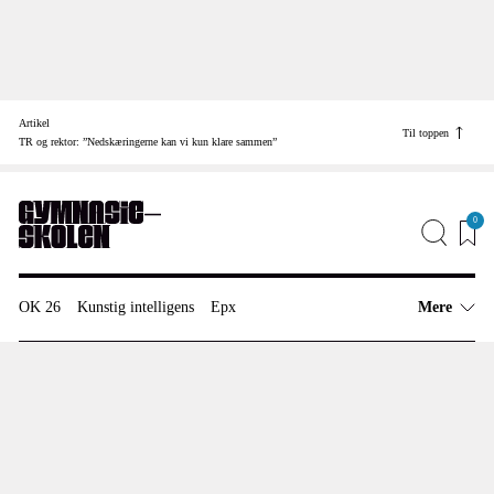
Skip
to
Artikel
content
Til toppen
Find vej til
TR og rektor: ”Nedskæringerne kan vi kun klare sammen”
Job
Annonceinfo
0
Redaktionen
OK 26
Kunstig intelligens
Epx
Mere
Artikler
Overenskomst
Uddannelsespolitik
Anmeldelser
Nedskæringer
Meninger