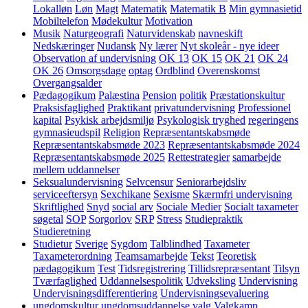
Lokalløn
Løn
Magt
Matematik
Matematik B
Min gymnasietid
Mobiltelefon
Mødekultur
Motivation
Musik
Naturgeografi
Naturvidenskab
navneskift
Nedskæringer
Nudansk
Ny lærer
Nyt skoleår - nye ideer
Observation af undervisning
OK 13
OK 15
OK 21
OK 24
OK 26
Omsorgsdage
optag
Ordblind
Overenskomst
Overgangsalder
Pædagogikum
Palæstina
Pension
politik
Præstationskultur
Praksisfaglighed
Praktikant
privatundervisning
Professionel
kapital
Psykisk arbejdsmiljø
Psykologisk tryghed
regeringens
gymnasieudspil
Religion
Repræsentantskabsmøde
Repræsentantskabsmøde 2023
Repræsentantskabsmøde 2024
Repræsentantskabsmøde 2025
Rettestrategier
samarbejde
mellem uddannelser
Seksualundervisning
Selvcensur
Seniorarbejdsliv
serviceeftersyn
Sexchikane
Sexisme
Skærmfri undervisning
Skriftlighed
Snyd
social arv
Sociale Medier
Socialt taxameter
søgetal
SOP
Sorgorlov
SRP
Stress
Studiepraktik
Studieretning
Studietur
Sverige
Sygdom
Talblindhed
Taxameter
Taxameterordning
Teamsamarbejde
Tekst
Teoretisk
pædagogikum
Test
Tidsregistrering
Tillidsrepræsentant
Tilsyn
Tværfaglighed
Uddannelsespolitik
Udveksling
Undervisning
Undervisningsdifferentiering
Undervisningsevaluering
ungdomskultur
ungdomsuddannelse
valg
Valgkamp