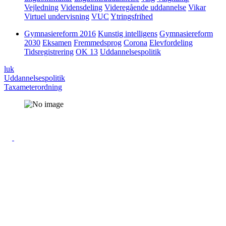
Vejledning
Vidensdeling
Videregående uddannelse
Vikar
Virtuel undervisning
VUC
Ytringsfrihed
Gymnasiereform 2016
Kunstig intelligens
Gymnasiereform
2030
Eksamen
Fremmedsprog
Corona
Elevfordeling
Tidsregistrering
OK 13
Uddannelsespolitik
luk
Uddannelsespolitik
Taxameterordning