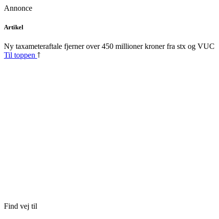
Annonce
Skip
Artikel
to
content
Ny taxameteraftale fjerner over 450 millioner kroner fra stx og VUC
Til toppen
Find vej til