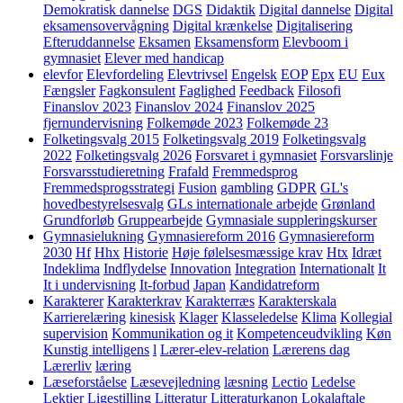
Demokratisk dannelse
DGS
Didaktik
Digital dannelse
Digital
eksamensovervågning
Digital krænkelse
Digitalisering
Efteruddannelse
Eksamen
Eksamensform
Elevboom i
gymnasiet
Elever med handicap
elevfor
Elevfordeling
Elevtrivsel
Engelsk
EOP
Epx
EU
Eux
Fængsler
Fagkonsulent
Faglighed
Feedback
Filosofi
Finanslov 2023
Finanslov 2024
Finanslov 2025
fjernundervisning
Folkemøde 2023
Folkemøde 23
Folketingsvalg 2015
Folketingsvalg 2019
Folketingsvalg
2022
Folketingsvalg 2026
Forsvaret i gymnasiet
Forsvarslinje
Forsvarsstudieretning
Frafald
Fremmedsprog
Fremmedsprogsstrategi
Fusion
gambling
GDPR
GL's
hovedbestyrelsesvalg
GLs internationale arbejde
Grønland
Grundforløb
Gruppearbejde
Gymnasiale suppleringskurser
Gymnasielukning
Gymnasiereform 2016
Gymnasiereform
2030
Hf
Hhx
Historie
Høje følelsesmæssige krav
Htx
Idræt
Indeklima
Indflydelse
Innovation
Integration
Internationalt
It
It i undervisning
It-forbud
Japan
Kandidatreform
Karakterer
Karakterkrav
Karakterræs
Karakterskala
Karrierelæring
kinesisk
Klager
Klasseledelse
Klima
Kollegial
supervision
Kommunikation og it
Kompetenceudvikling
Køn
Kunstig intelligens
l
Lærer-elev-relation
Lærerens dag
Lærerliv
læring
Læseforståelse
Læsevejledning
læsning
Lectio
Ledelse
Lektier
Ligestilling
Litteratur
Litteraturkanon
Lokalaftale