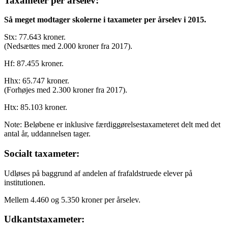
Taxameter per årselev:
Så meget modtager skolerne i taxameter per årselev i 2015.
Stx: 77.643 kroner.
(Nedsættes med 2.000 kroner fra 2017).
Hf: 87.455 kroner.
Hhx: 65.747 kroner.
(Forhøjes med 2.300 kroner fra 2017).
Htx: 85.103 kroner.
Note: Beløbene er inklusive færdiggørelses­taxameteret delt med det
antal år, uddannelsen tager.
Socialt taxameter:
Udløses på baggrund af andelen af frafaldstruede elever på
institutionen.
Mellem 4.460 og 5.350 kroner per årselev.
Udkantstaxameter: