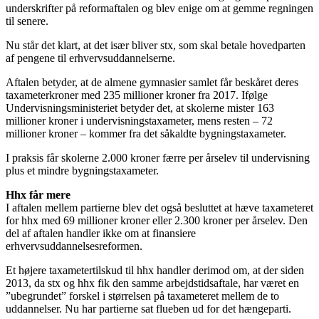
underskrifter på reformaftalen og blev enige om at gemme regningen
til senere.
Nu står det klart, at det især bliver stx, som skal betale hovedparten
af pengene til erhvervsuddannelserne.
Aftalen betyder, at de almene gymnasier samlet får beskåret deres
taxameterkroner med 235 millioner kroner fra 2017. Ifølge
Undervisningsministeriet betyder det, at skolerne mister 163
millioner kroner i undervisningstaxameter, mens resten – 72
millioner kroner – kommer fra det såkaldte bygningstaxameter.
I praksis får skolerne 2.000 kroner færre per årselev til undervisning
plus et mindre bygningstaxameter.
Hhx får mere
I aftalen mellem partierne blev det også besluttet at hæve taxameteret
for hhx med 69 millioner kroner eller 2.300 kroner per årselev. Den
del af aftalen handler ikke om at finansiere
erhvervsuddannelsesreformen.
Et højere taxametertilskud til hhx handler derimod om, at der siden
2013, da stx og hhx fik den samme arbejdstidsaftale, har været en
”ubegrundet” forskel i størrelsen på taxameteret mellem de to
uddannelser. Nu har partierne sat flueben ud for det hængeparti.