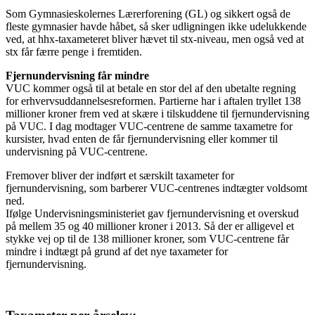
Som Gymnasieskolernes Lærerforening (GL) og sikkert også de
fleste gymnasier havde håbet, så sker udligningen ikke udelukkende
ved, at hhx-taxameteret bliver hævet til stx-niveau, men også ved at
stx får færre penge i fremtiden.
Fjernundervisning får mindre
VUC kommer også til at betale en stor del af den ubetalte regning
for erhvervsuddannelsesreformen. Partierne har i aftalen tryllet 138
millioner kroner frem ved at skære i tilskuddene til fjernundervisning
på VUC. I dag modtager VUC-centrene de samme taxametre for
kursister, hvad enten de får fjernundervisning eller kommer til
undervisning på VUC-centrene.
Fremover bliver der indført et særskilt taxameter for
fjernundervisning, som barberer VUC-centrenes indtægter voldsomt
ned.
Ifølge Undervisningsministeriet gav fjern­undervisning et overskud
på mellem 35 og 40 millioner kroner i 2013. Så der er alligevel et
stykke vej op til de 138 millioner kroner, som VUC-centrene får
mindre i indtægt på grund af det nye taxameter for
fjernundervisning.