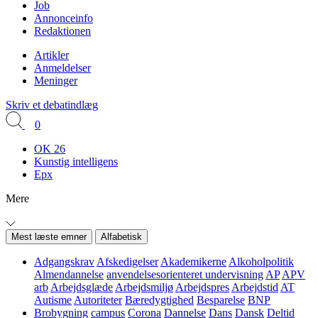
Job
Annonceinfo
Redaktionen
Artikler
Anmeldelser
Meninger
Skriv et debatindlæg
0
OK 26
Kunstig intelligens
Epx
Mere
Mest læste emner
Alfabetisk
Adgangskrav
Afskedigelser
Akademikerne
Alkoholpolitik
Almendannelse
anvendelsesorienteret undervisning
AP
APV
arb
Arbejdsglæde
Arbejdsmiljø
Arbejdspres
Arbejdstid
AT
Autisme
Autoriteter
Bæredygtighed
Besparelse
BNP
Brobygning
campus
Corona
Dannelse
Dans
Dansk
Deltid