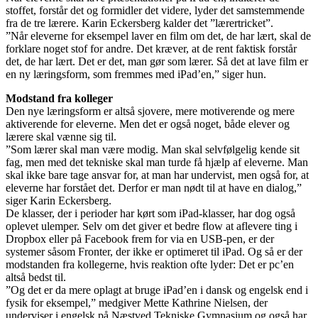
stoffet, forstår det og formidler det videre, lyder det samstemmende
fra de tre lærere. Karin Eckersberg kalder det ”lærertricket”.
”Når eleverne for eksempel laver en film om det, de har lært, skal de
forklare noget stof for andre. Det kræver, at de rent faktisk forstår
det, de har lært. Det er det, man gør som lærer. Så det at lave film er
en ny læringsform, som fremmes med ­iPad’en,” siger hun.
Modstand fra kolleger
Den nye læringsform er altså sjovere, mere motiverende og mere
aktiverende for eleverne. Men det er også noget, både elever og
lærere skal vænne sig til.
”Som lærer skal man være modig. Man skal selvfølgelig kende sit
fag, men med det tekniske skal man turde få hjælp af eleverne. Man
skal ikke bare tage ansvar for, at man har undervist, men også for, at
eleverne har forstået det. Derfor er man nødt til at have en dialog,”
siger Karin Eckersberg.
De klasser, der i perioder har kørt som iPad-klasser, har dog også
oplevet ulemper. Selv om det giver et bedre flow at aflevere ting i
Dropbox eller på Facebook frem for via en USB-pen, er der
systemer såsom Fronter, der ikke er optimeret til iPad. Og så er der
modstanden fra kollegerne, hvis reaktion ofte lyder: Det er pc’en
altså bedst til.
”Og det er da mere oplagt at bruge ­iPad’en i dansk og engelsk end i
fysik for eksempel,” medgiver Mette Kathrine Nielsen, der
underviser i engelsk på Næstved Tekniske Gymnasium og også har