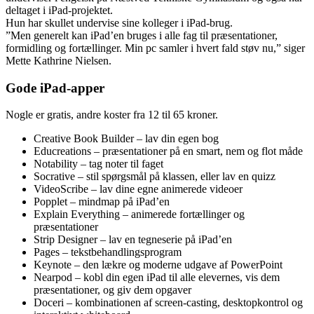
deltaget i iPad-projektet.
Hun har skullet undervise sine kolleger i iPad-brug.
”Men generelt kan iPad’en bruges i alle fag til præsentationer,
formidling og fortællinger. Min pc samler i hvert fald støv nu,” siger
Mette Kathrine Nielsen.
Gode iPad-apper
Nogle er gratis, andre koster fra 12 til 65 kroner.
Creative Book Builder – lav din egen bog
Educreations – præsentationer på en smart, nem og flot måde
Notability – tag noter til faget
Socrative – stil spørgsmål på klassen, eller lav en quizz
VideoScribe – lav dine egne animerede videoer
Popplet – mindmap på iPad’en
Explain Everything – animerede fortællinger og
præsentationer
Strip Designer – lav en tegneserie på iPad’en
Pages – tekstbehandlingsprogram
Keynote – den lækre og moderne udgave af PowerPoint
Nearpod – kobl din egen iPad til alle elevernes, vis dem
præsentationer, og giv dem opgaver
Doceri – kombinationen af screen-casting, desktopkontrol og