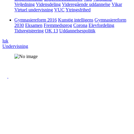
Vejledning
Vidensdeling
Videregående uddannelse
Vikar
Virtuel undervisning
VUC
Ytringsfrihed
Gymnasiereform 2016
Kunstig intelligens
Gymnasiereform
2030
Eksamen
Fremmedsprog
Corona
Elevfordeling
Tidsregistrering
OK 13
Uddannelsespolitik
luk
Undervisning