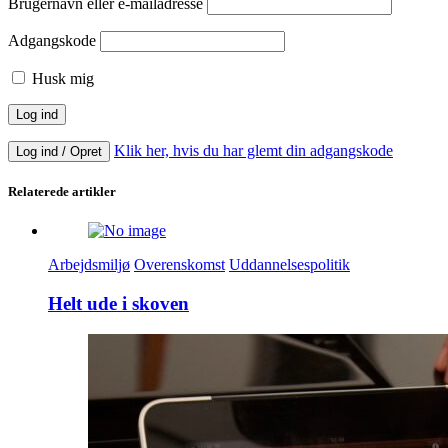
Brugernavn eller e-mailadresse
Adgangskode
Husk mig
Klik her, hvis du har glemt din adgangskode
Log ind / Opret
Relaterede artikler
Arbejdsmiljø
Overenskomst
Uddannelsespolitik
Helt ude i skoven