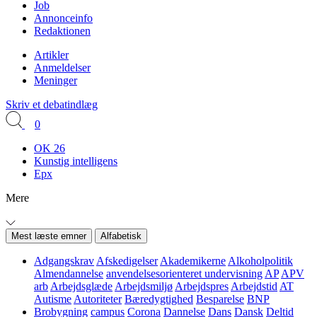
Job
Annonceinfo
Redaktionen
Artikler
Anmeldelser
Meninger
Skriv et debatindlæg
0
OK 26
Kunstig intelligens
Epx
Mere
Mest læste emner
Alfabetisk
Adgangskrav
Afskedigelser
Akademikerne
Alkoholpolitik
Almendannelse
anvendelsesorienteret undervisning
AP
APV
arb
Arbejdsglæde
Arbejdsmiljø
Arbejdspres
Arbejdstid
AT
Autisme
Autoriteter
Bæredygtighed
Besparelse
BNP
Brobygning
campus
Corona
Dannelse
Dans
Dansk
Deltid