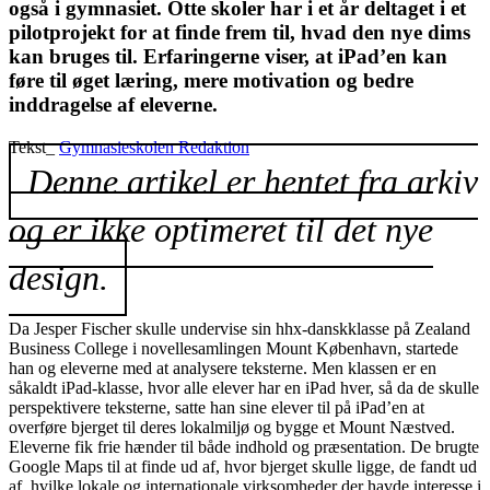
også i gymnasiet. Otte skoler har i et år deltaget i et
pilotprojekt for at finde frem til, hvad den nye dims
kan bruges til. Erfaringerne viser, at iPad’en kan
føre til øget læring, mere motivation og bedre
inddragelse af eleverne.
Tekst_
Gymnasieskolen Redaktion
Denne artikel er hentet fra arkiv
og er ikke optimeret til det nye
design.
Da Jesper Fischer skulle undervise sin hhx-danskklasse på Zealand
Business College i novellesamlingen Mount København, startede
han og eleverne med at analysere teksterne. Men klassen er en
såkaldt iPad-klasse, hvor alle elever har en iPad hver, så da de skulle
perspektivere teksterne, satte han sine elever til på ­iPad’en at
overføre bjerget til deres lokalmiljø og bygge et Mount Næstved.
Eleverne fik frie hænder til både indhold og præsentation. De brugte
Google Maps til at finde ud af, hvor bjerget skulle ligge, de fandt ud
af, hvilke lokale og internationale virksomheder der havde interesse i