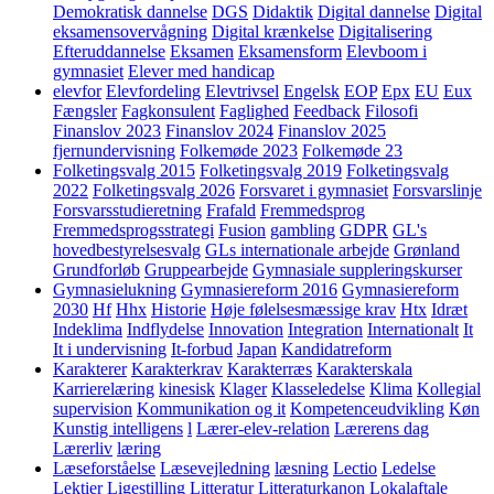
Demokratisk dannelse
DGS
Didaktik
Digital dannelse
Digital
eksamensovervågning
Digital krænkelse
Digitalisering
Efteruddannelse
Eksamen
Eksamensform
Elevboom i
gymnasiet
Elever med handicap
elevfor
Elevfordeling
Elevtrivsel
Engelsk
EOP
Epx
EU
Eux
Fængsler
Fagkonsulent
Faglighed
Feedback
Filosofi
Finanslov 2023
Finanslov 2024
Finanslov 2025
fjernundervisning
Folkemøde 2023
Folkemøde 23
Folketingsvalg 2015
Folketingsvalg 2019
Folketingsvalg
2022
Folketingsvalg 2026
Forsvaret i gymnasiet
Forsvarslinje
Forsvarsstudieretning
Frafald
Fremmedsprog
Fremmedsprogsstrategi
Fusion
gambling
GDPR
GL's
hovedbestyrelsesvalg
GLs internationale arbejde
Grønland
Grundforløb
Gruppearbejde
Gymnasiale suppleringskurser
Gymnasielukning
Gymnasiereform 2016
Gymnasiereform
2030
Hf
Hhx
Historie
Høje følelsesmæssige krav
Htx
Idræt
Indeklima
Indflydelse
Innovation
Integration
Internationalt
It
It i undervisning
It-forbud
Japan
Kandidatreform
Karakterer
Karakterkrav
Karakterræs
Karakterskala
Karrierelæring
kinesisk
Klager
Klasseledelse
Klima
Kollegial
supervision
Kommunikation og it
Kompetenceudvikling
Køn
Kunstig intelligens
l
Lærer-elev-relation
Lærerens dag
Lærerliv
læring
Læseforståelse
Læsevejledning
læsning
Lectio
Ledelse
Lektier
Ligestilling
Litteratur
Litteraturkanon
Lokalaftale