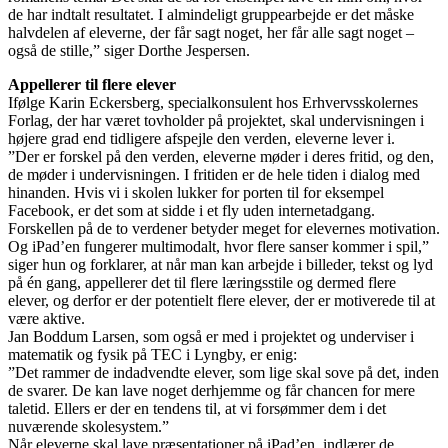
de har indtalt resultatet. I almindeligt gruppearbejde er det måske
halvdelen af eleverne, der får sagt noget, her får alle sagt noget –
også de stille,” siger Dorthe Jespersen.
Appellerer til flere elever
Ifølge Karin Eckersberg, specialkonsulent hos Erhvervsskolernes
Forlag, der har været tovholder på projektet, skal undervisningen i
højere grad end tidligere afspejle den verden, eleverne lever i.
”Der er forskel på den verden, eleverne møder i deres fritid, og den,
de møder i undervisningen. I fritiden er de hele tiden i dialog med
hinanden. Hvis vi i skolen lukker for porten til for eksempel
Facebook, er det som at sidde i et fly uden internetadgang.
Forskellen på de to verdener betyder meget for elevernes motivation.
Og iPad’en fungerer multimodalt, hvor flere sanser kommer i spil,”
siger hun og forklarer, at når man kan arbejde i billeder, tekst og lyd
på én gang, appellerer det til flere læringsstile og dermed flere
elever, og derfor er der potentielt flere elever, der er motiverede til at
være aktive.
Jan Boddum Larsen, som også er med i projektet og underviser i
matematik og fysik på TEC i Lyngby, er enig:
”Det rammer de indadvendte elever, som lige skal sove på det, inden
de svarer. De kan lave noget derhjemme og får chancen for mere
taletid. Ellers er der en tendens til, at vi forsømmer dem i det
nuværende skolesystem.”
Når eleverne skal lave præsentationer på iPad’en, indlærer de