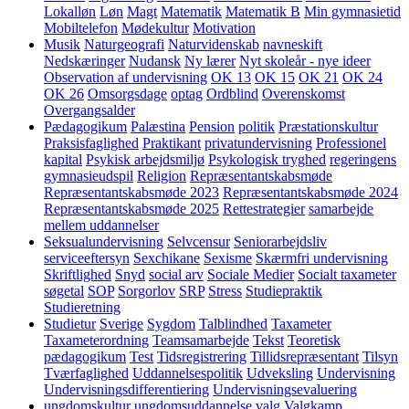
Lokalløn
Løn
Magt
Matematik
Matematik B
Min gymnasietid
Mobiltelefon
Mødekultur
Motivation
Musik
Naturgeografi
Naturvidenskab
navneskift
Nedskæringer
Nudansk
Ny lærer
Nyt skoleår - nye ideer
Observation af undervisning
OK 13
OK 15
OK 21
OK 24
OK 26
Omsorgsdage
optag
Ordblind
Overenskomst
Overgangsalder
Pædagogikum
Palæstina
Pension
politik
Præstationskultur
Praksisfaglighed
Praktikant
privatundervisning
Professionel
kapital
Psykisk arbejdsmiljø
Psykologisk tryghed
regeringens
gymnasieudspil
Religion
Repræsentantskabsmøde
Repræsentantskabsmøde 2023
Repræsentantskabsmøde 2024
Repræsentantskabsmøde 2025
Rettestrategier
samarbejde
mellem uddannelser
Seksualundervisning
Selvcensur
Seniorarbejdsliv
serviceeftersyn
Sexchikane
Sexisme
Skærmfri undervisning
Skriftlighed
Snyd
social arv
Sociale Medier
Socialt taxameter
søgetal
SOP
Sorgorlov
SRP
Stress
Studiepraktik
Studieretning
Studietur
Sverige
Sygdom
Talblindhed
Taxameter
Taxameterordning
Teamsamarbejde
Tekst
Teoretisk
pædagogikum
Test
Tidsregistrering
Tillidsrepræsentant
Tilsyn
Tværfaglighed
Uddannelsespolitik
Udveksling
Undervisning
Undervisningsdifferentiering
Undervisningsevaluering
ungdomskultur
ungdomsuddannelse
valg
Valgkamp