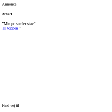
Annonce
Skip
Artikel
to
content
”Min pc samler støv”
Til toppen
Find vej til