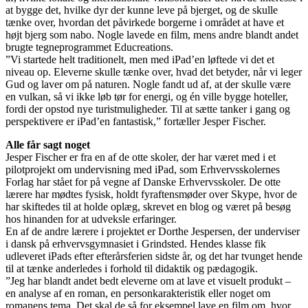
at bygge det, hvilke dyr der kunne leve på bjerget, og de skulle
tænke over, hvordan det påvirkede borgerne i området at have et
højt bjerg som nabo. Nogle lavede en film, mens andre blandt andet
brugte tegneprogrammet Educreations.
”Vi startede helt traditionelt, men med iPad’en løftede vi det et
niveau op. Eleverne skulle tænke over, hvad det betyder, når vi leger
Gud og laver om på naturen. Nogle fandt ud af, at der skulle være
en vulkan, så vi ikke løb tør for energi, og én ville bygge hoteller,
fordi der opstod nye turistmuligheder. Til at sætte tanker i gang og
perspektivere er iPad’en fantastisk,” fortæller Jesper Fischer.
Alle får sagt noget
Jesper Fischer er fra en af de otte skoler, der har været med i et
pilotprojekt om undervisning med iPad, som Erhvervsskolernes
Forlag har stået for på vegne af Danske Erhvervsskoler. De otte
lærere har mødtes fysisk, holdt fyraftensmøder over Skype, hvor de
har skiftedes til at holde oplæg, skrevet en blog og været på besøg
hos hinanden for at udveksle erfaringer.
En af de andre lærere i projektet er Dorthe Jespersen, der underviser
i dansk på erhvervsgymnasiet i Grindsted. Hendes klasse fik
udleveret iPads efter efterårsferien sidste år, og det har tvunget hende
til at tænke anderledes i forhold til didaktik og pædagogik.
”Jeg har blandt andet bedt eleverne om at lave et visuelt produkt –
en analyse af en roman, en personkarakteristik eller noget om
romanens tema. Det skal de så for eksempel lave en film om, hvor