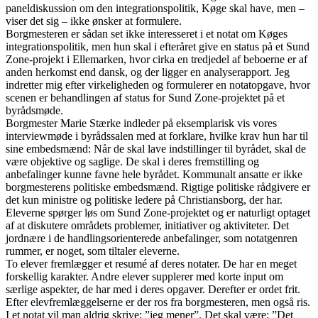
paneldiskussion om den integrationspolitik, Køge skal have, men –
viser det sig – ikke ønsker at formulere.
Borgmesteren er sådan set ikke interesseret i et notat om Køges
integrationspolitik, men hun skal i efteråret give en status på et Sund
Zone-projekt i Ellemarken, hvor cirka en tredjedel af beboerne er af
anden herkomst end dansk, og der ligger en analyserapport. Jeg
indretter mig efter virkeligheden og formulerer en notatopgave, hvor
scenen er behandlingen af status for Sund Zone-projektet på et
byrådsmøde.
Borgmester Marie Stærke indleder på eksemplarisk vis vores
interviewmøde i byrådssalen med at forklare, hvilke krav hun har til
sine embedsmænd: Når de skal lave indstillinger til byrådet, skal de
være objektive og saglige. De skal i deres fremstilling og
anbefalinger kunne favne hele byrådet. Kommunalt ansatte er ikke
borgmesterens politiske embedsmænd. Rigtige politiske rådgivere er
det kun ministre og politiske ledere på Christiansborg, der har.
Eleverne spørger løs om Sund Zone-projektet og er naturligt optaget
af at diskutere områdets problemer, initiativer og aktiviteter. Det
jordnære i de handlingsorienterede anbefalinger, som notatgenren
rummer, er noget, som tiltaler eleverne.
To elever fremlægger et resumé af deres notater. De har en meget
forskellig karakter. Andre elever supplerer med korte input om
særlige aspekter, de har med i deres opgaver. Derefter er ordet frit.
Efter elevfremlæggelserne er der ros fra borgmesteren, men også ris.
I et notat vil man aldrig skrive: ”jeg mener”. Det skal være: ”Det