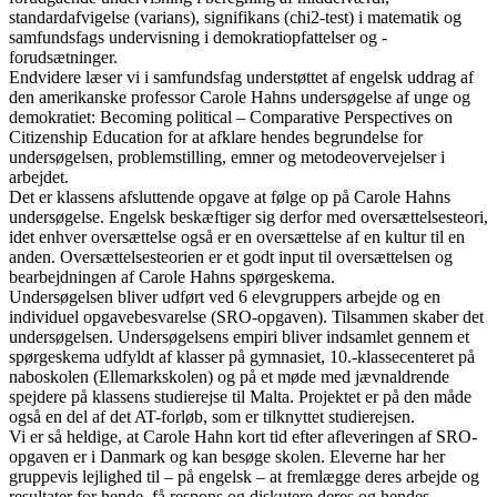
standardafvigelse (varians), signifikans (chi2-test) i matematik og
samfundsfags undervisning i demokratiopfattelser og -
forudsætninger.
Endvidere læser vi i samfundsfag understøttet af engelsk uddrag af
den amerikanske professor Carole Hahns undersøgelse af unge og
demokratiet: Becoming political – Comparative Perspectives on
Citizenship Education for at afklare hendes begrundelse for
undersøgelsen, problemstilling, emner og metodeovervejelser i
arbejdet.
Det er klassens afsluttende opgave at følge op på Carole Hahns
undersøgelse. Engelsk beskæftiger sig derfor med oversættelsesteori,
idet enhver oversættelse også er en oversættelse af en kultur til en
anden. Oversættelsesteorien er et godt input til oversættelsen og
bearbejdningen af Carole Hahns spørgeskema.
Undersøgelsen bliver udført ved 6 elevgruppers arbejde og en
individuel opgavebesvarelse (SRO-opgaven). Tilsammen skaber det
undersøgelsen. Undersøgelsens empiri bliver indsamlet gennem et
spørgeskema udfyldt af klasser på gymnasiet, 10.-klassecenteret på
naboskolen (Elle­markskolen) og på et møde med jævnaldrende
spejdere på klassens studierejse til Malta. Projektet er på den måde
også en del af det AT-forløb, som er tilknyttet studierejsen.
Vi er så heldige, at Carole Hahn kort tid efter afleveringen af SRO-
opgaven er i Danmark og kan besøge skolen. Eleverne har her
gruppevis lejlighed til – på engelsk – at fremlægge deres arbejde og
resultater for hende, få respons og diskutere deres og hendes