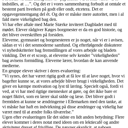
indstilles, at …”. Og det er i vores sammenhæng forbudt at omtale et
bestemt parti hverken på godt eller ondt, etcetera. Det er
opgavegennemgang del ét. Og der er måske mere autoritet, men i al
fald mere virkelighed bag den.
Vi har efter aftale med Marie Stærke inviteret Dagbladet med til
mødet. Elever rådgiver Køges borgmester er da en god historie, og
det bliver overskriften på forsiden.
Eleverne, gymnasiet og borgmesteren er jo noget, når vi er i avisen,
sådan er vi i det senmoderne samfund. Og efterfølgende diskuterer
vi nyhedskriterier bag fremstillingen af vores arbejde og bladets
vinkling. Det er et scoop, at eleverne selv kender ”virkeligheden”
bag avisens formidling. Eleverne lærer, hvordan de kan anvende
medierne.
En gruppe elever skriver i deres evaluering:
”Vi synes, det har været rigtig godt at få lov til at lave noget, hvor vi
bagefter kunne se, at vores arbejde bliver brugt i virkeligheden. Det
giver en kæmpe motivation og lyst til læring. Specielt også, fordi vi
ved, at vi har med rigtige mennesker at gøre, og det ikke bare er
noget fiktivt, som en lærer skal sidde og læse. Det bliver godt i
fremtiden at kunne se ændringerne i Ellemarken med den tanke, at
vi måske har haft en indvirkning på disse ændringer og virkelig har
været med til at ændre folks tilværelse.”
Ugen efter evalueringen får det sidste en lidt anden betydning: Flere
elever kommer i deres notat med ideen om en lektiecafé og andre
aktiviteter drevet af frivillige. De nævner eksplicit, at naboen,