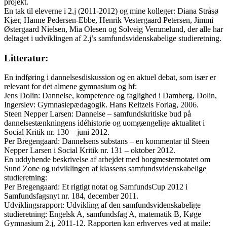
projekt.
En tak til eleverne i 2.j (2011-2012) og mine kolleger: Diana Stråsø
Kjær, Hanne Pedersen-Ebbe, Henrik Vestergaard Petersen, Jimmi
Østergaard Nielsen, Mia Olesen og Solveig Vemmelund, der alle har
deltaget i udviklingen af 2.j’s samfundsvidenskabelige studieretning.
Litteratur:
En indføring i dannelsesdiskussion og en aktuel debat, som især er
relevant for det almene gymnasium og hf:
Jens Dolin: Dannelse, kompetence og faglighed i Damberg, Dolin,
Ingerslev: Gymnasiepædagogik. Hans Reitzels Forlag, 2006.
Steen Nepper Larsen: Dannelse – samfundskritiske bud på
dannelsestænkningens idéhistorie og uomgængelige aktualitet i
Social Kritik nr. 130 – juni 2012.
Per Bregengaard: Dannelsens substans – en kommentar til Steen
Nepper Larsen i Social Kritik nr. 131 – oktober 2012.
En uddybende beskrivelse af arbejdet med borgmesternotatet om
Sund Zone og udviklingen af klassens samfundsvidenskabelige
studieretning:
Per Bregengaard: Et rigtigt notat og SamfundsCup 2012 i
Samfundsfagsnyt nr. 184, december 2011.
Udviklingsrapport: Udvikling af den samfundsvidenskabelige
studieretning: Engelsk A, samfundsfag A, matematik B, Køge
Gymnasium 2.j, 2011-12. Rapporten kan erhverves ved at maile: