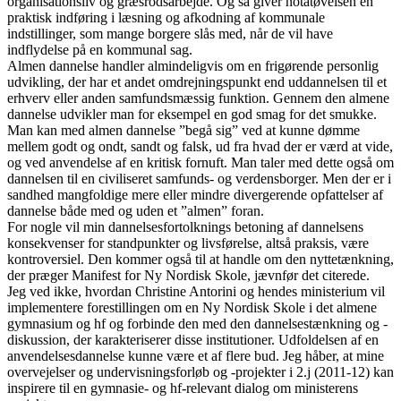
organisationsliv og græsrodsarbejde. Og så giver notatøvelsen en
praktisk indføring i læsning og afkodning af kommunale
indstillinger, som mange borgere slås med, når de vil have
indflydelse på en kommunal sag.
Almen dannelse handler almindeligvis om en frigørende personlig
udvikling, der har et andet omdrejningspunkt end uddannelsen til et
erhverv eller anden samfundsmæssig funktion. Gennem den almene
dannelse udvikler man for eksempel en god smag for det smukke.
Man kan med almen dannelse ”begå sig” ved at kunne dømme
mellem godt og ondt, sandt og falsk, ud fra hvad der er værd at vide,
og ved anvendelse af en kritisk fornuft. Man taler med dette også om
dannelsen til en civiliseret samfunds- og verdensborger. Men der er i
sandhed mangfoldige mere eller mindre divergerende opfattelser af
dannelse både med og uden et ”almen” foran.
For nogle vil min dannelsesfortolknings betoning af dannelsens
konsekvenser for standpunkter og livsførelse, altså praksis, være
kontroversiel. Den kommer også til at handle om den nyttetænkning,
der præger Manifest for Ny Nordisk Skole, jævnfør det citerede.
Jeg ved ikke, hvordan Christine Antorini og hendes ministerium vil
implementere forestillingen om en Ny Nordisk Skole i det almene
gymnasium og hf og forbinde den med den dannelsestænkning og -
diskussion, der karakteriserer disse institutioner. Udfoldelsen af en
anvendelsesdannelse kunne være et af flere bud. Jeg håber, at mine
overvejelser og undervisningsforløb og -projekter i 2.j (2011-12) kan
inspirere til en gymnasie- og hf-relevant dialog om ministerens