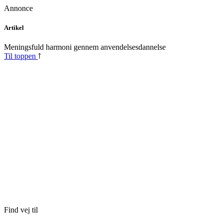
Annonce
Skip
Artikel
to
content
Meningsfuld harmoni gennem anvendelsesdannelse
Til toppen
Find vej til