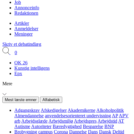
Job
Annonceinfo
Redaktionen
Artikler
Anmeldelser
Meninger
Skriv et debatindlæg
0
OK 26
Kunstig intelligens
Epx
Mere
Mest læste emner
Alfabetisk
Adgangskrav
Afskedigelser
Akademikerne
Alkoholpolitik
Almendannelse
anvendelsesorienteret undervisning
AP
APV
arb
Arbejdsglæde
Arbejdsmiljø
Arbejdspres
Arbejdstid
AT
Autisme
Autoriteter
Bæredygtighed
Besparelse
BNP
Brobygning
campus
Corona
Dannelse
Dans
Dansk
Deltid