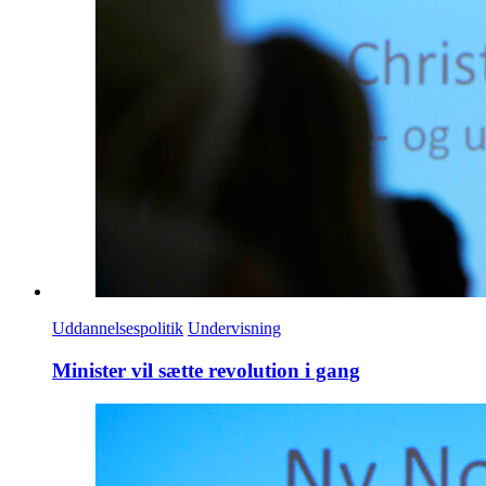
Uddannelsespolitik
Undervisning
Minister vil sætte revolution i gang