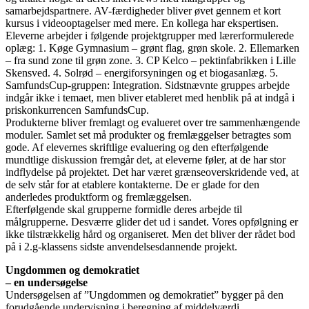
samarbejdspartnere. AV-færdigheder bliver øvet gennem et kort
kursus i videooptagelser med mere. En kollega har ekspertisen.
Eleverne arbejder i følgende projektgrupper med lærerformulerede
oplæg: 1. Køge Gymnasium – grønt flag, grøn skole. 2. Ellemarken
– fra sund zone til grøn zone. 3. CP Kelco – pektinfabrikken i Lille
Skensved. 4. Solrød – energiforsyningen og et biogasanlæg. 5.
SamfundsCup-gruppen: Integration. Sidstnævnte gruppes arbejde
indgår ikke i temaet, men bliver etableret med henblik på at indgå i
priskonkurrencen SamfundsCup.
Produkterne bliver fremlagt og evalueret over tre sammenhængende
moduler. Samlet set må produkter og fremlæggelser betragtes som
gode. Af elevernes skriftlige evaluering og den efterfølgende
mundtlige diskussion fremgår det, at eleverne føler, at de har stor
indflydelse på projektet. Det har været grænseoverskridende ved, at
de selv står for at etablere kontakterne. De er glade for den
anderledes produktform og fremlæggelsen.
Efterfølgende skal grupperne formidle deres arbejde til
målgrupperne. Desværre glider det ud i sandet. Vores opfølgning er
ikke tilstrækkelig hård og organiseret. Men det bliver der rådet bod
på i 2.g-klassens sidste anvendelsesdannende projekt.
Ungdommen og demokratiet
– en undersøgelse
Undersøgelsen af ”Ungdommen og demokratiet” bygger på den
forudgående undervisning i beregning af middelværdi,