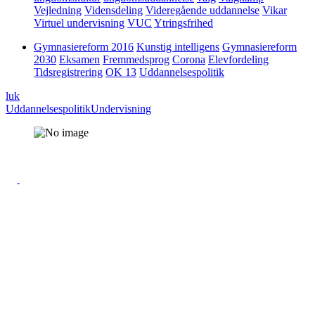
Vejledning
Vidensdeling
Videregående uddannelse
Vikar
Virtuel undervisning
VUC
Ytringsfrihed
Gymnasiereform 2016
Kunstig intelligens
Gymnasiereform
2030
Eksamen
Fremmedsprog
Corona
Elevfordeling
Tidsregistrering
OK 13
Uddannelsespolitik
luk
Uddannelsespolitik
Undervisning