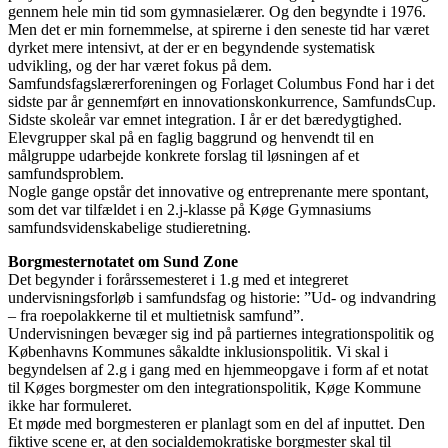
gennem hele min tid som gymnasielærer. Og den begyndte i 1976.
Men det er min fornemmelse, at spirerne i den seneste tid har været
dyrket mere intensivt, at der er en begyndende systematisk
udvikling, og der har været fokus på dem.
Samfundsfagslærerforeningen og Forlaget Columbus Fond har i det
sidste par år gennemført en innovationskonkurrence, SamfundsCup.
Sidste skoleår var emnet integration. I år er det bæredygtighed.
Elevgrupper skal på en faglig baggrund og henvendt til en
målgruppe udarbejde konkrete forslag til løsningen af et
samfundsproblem.
Nogle gange opstår det innovative og entreprenante mere spontant,
som det var tilfældet i en 2.j-klasse på Køge Gymnasiums
samfundsvidenskabelige studieretning.
Borgmesternotatet om Sund Zone
Det begynder i forårssemesteret i 1.g med et integreret
undervisningsforløb i samfundsfag og historie: ”Ud- og indvandring
– fra roepolakkerne til et multietnisk samfund”.
Undervisningen bevæger sig ind på partiernes integrationspolitik og
Københavns Kommunes såkaldte inklusionspolitik. Vi skal i
begyndelsen af 2.g i gang med en hjemmeopgave i form af et notat
til Køges borgmester om den integrationspolitik, Køge Kommune
ikke har formuleret.
Et møde med borgmesteren er planlagt som en del af inputtet. Den
fiktive scene er, at den socialdemokratiske borgmester skal til