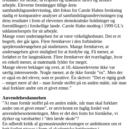
arbejde. Eleverne fremlægger tillige årets
samfundsfagsundervisning, idet fokus for Carole Hahns forskning
stadig er komparative analyser af samfundsfagsundervisningen (og
dens resultater i form af elevernes demokratiske holdninger og
forestillinger) i forskellige lande. Carole Hahn modtog i 1999 GL’s
uddannelsespris for sit arbejde.
Mange roser undersøgelsen for at være virkelighedsnær. Det er et
begreb, der går igen. Flere fremhæver i den forbindelse
spejderundersøgelsen på studieturen. Mange fremhæver, at
undersøgelsen giver mulighed for at fordybe sig. Få mener, at
forløbet er for langtrukkent. Flere fremhæver det tværfaglige, hvor
en enkelt mener, at matematik fylder for meget.
Mange elever beklager sig over, at 10.-klasseeleverne ikke var
særlig interesserede. Nogle mener, at de ikke forstår ”os”. Men der
er også en del elever, som er positive. Én skriver: ”Det er rigtig godt
– meget mere af det – man forstår stoffet på en anden måde, når man
skal forklare andre om et givet emne.”
Anvendelsesdannelsen
”At man forstår stoffet på en anden måde, når man skal forklare
andre om et givet emne”, er utvivlsomt en faglig fordel ved
anvendelsesorienteringen. Men er det den form for forståelse, vi
dyrker og værdsætter i ”den lærde skole”?
En udbredt kritik af gymnasieundervisningen er ambitionen om et
højt fagligt niveau i form af akademiske højdespring i