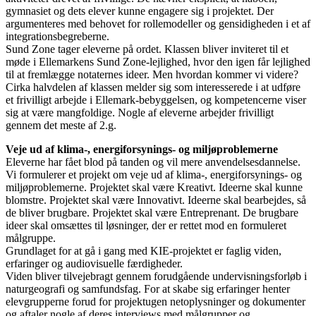
gymnasiet og dets elever kunne engagere sig i projektet. Der
argumenteres med behovet for rollemodeller og gensidigheden i et af
integrationsbegreberne.
Sund Zone tager eleverne på ordet. Klassen bliver inviteret til et
møde i Ellemarkens Sund Zone-lejlighed, hvor den igen får lejlighed
til at fremlægge notaternes ideer. Men hvordan kommer vi videre?
Cirka halvdelen af klassen melder sig som interesserede i at udføre
et frivilligt arbejde i Ellemark-bebyggelsen, og kompetencerne viser
sig at være mangfoldige. Nogle af eleverne arbejder frivilligt
gennem det meste af 2.g.
Veje ud af klima-, energiforsynings- og miljøproblemerne
Eleverne har fået blod på tanden og vil mere anvendelsesdannelse.
Vi formulerer et projekt om veje ud af klima-, energiforsynings- og
miljøproblemerne. Projektet skal være Kreativt. Ideerne skal kunne
blomstre. Projektet skal være Innovativt. Ideerne skal bearbejdes, så
de bliver brugbare. Projektet skal være Entreprenant. De brugbare
ideer skal omsættes til løsninger, der er rettet mod en formuleret
målgruppe.
Grundlaget for at gå i gang med KIE-projektet er faglig viden,
erfaringer og audiovisuelle færdigheder.
Viden bliver tilvejebragt gennem forudgående undervisningsforløb i
naturgeografi og samfundsfag. For at skabe sig erfaringer henter
elevgrupperne forud for projektugen netoplysninger og dokumenter
og aftaler nogle af deres interviews med målgrupper og