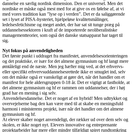
dannelse en særlig nordisk dimension. Den er universel. Men det
nordiske er måske også mest med for at give os en følelse af, at vi
med vores tradition kan ”lyse op i verden”. Det er da saliggørende
set i lyset af PISA-hysteriet, hjælpeløse kvalitetsmålinger,
ledelsesfetichisme og meget andet, der har sat sit tunge præg på
uddannelsessektoren i kraft af de importerede neoliberalistiske
managementteorier, som også det danske statsapparat har taget til
sig.
Nyt fokus på anvendeligheden
Det første punkt i uddraget fra manifestet, anvendelsesorienteringen
og det praktiske, er især for det almene gymnasium og hf langt mere
ømtåleligt end de næste. Men jeg hæfter mig ved, at det erhvervs-
eller specifikt erhvervsuddannelsesrettede ikke er smuglet ind, selv
om det måske også er vanskeligt at gøre det, når det handler om et
manifest for hele aldersgruppen 0-18 år. Det er vigtigt at fastholde, at
det almene gymnasium og hf er rammen om uddannelser, der i høj
grad har en mening i sig selv.
Anvendelsesdannelse. Det er noget af en hybrid! Men udtrykket og
overvejelserne bag den kan være med til at skabe en meningsfuld
harmoni i ministerens projekt, især når det handler om det almene
gymnasium og hf.
At elever skaber noget anvendeligt, der rækker ud over dem selv og
skolen, er ikke noget nyt. Elevers innovative og entreprenante
projektarbejder har mere eller mindre tilfældigt spiret rundtomkring