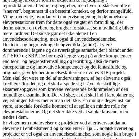
reproduktionen af teorier og begreber, men hvor forståelsen ofte er
”snæver”, begrænset til en bestemt kontekst, og derfor mangelfuld.
Vi bør overveje, hvordan vi i undervisningen og bedømmelser af
elevpræstationer frem for dette også vægter en formidling, der
demonstrerer en dybere og brugbar forståelse, som uvilkårlig bliver
mere jordnær. Det sidste gør det ikke alene til en
anvendelsesorientering, men også til anvendelsesdannelse.
Det teori- og begrebstunge behøver ikke (altid?) at være
dominerende i fagene og de tværfaglige samarbejder i blandt andet
AT, SRO og SRP. De bør også lægge vægt på andre kompetencer
end teori- og begrebsfremstilling og teoribrug, altså de mere
entreprenante og innovative kompetencer og det fantasifulde og
originale, jævnfør bedømmelseskriterierne i vores KIE-projekt.
Men skal det være en del af undervisningen, så bør eleverne også
krediteres for det, og det skal afspejle sig i såvel de skriftlige
eksamensopgaver som kravene vedrørende bedømmelsen af den
mundtlige eksamination. Det vil sige, at det skal ind i læreplaner og
vejledninger. Ellers mener man det ikke. En mulig sidegevinst kan
være, at sociale forskelle kommer til at spille en mindre rolle for
elevpræstationerne. Og det sker ikke ved at sænke kravene, men
ændre i dem.
Er vi gennem notatøvelser og projekter ved at erhvervsuddanne
eleverne til embedsmænd og konsulenter? Tja … notatskriveriet og
projekter er vel også en anvendelsesdannelse, som nogle kan bruge i