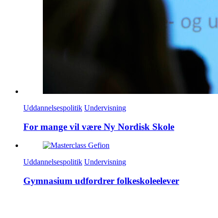
Uddannelsespolitik
Undervisning
For mange vil være Ny Nordisk Skole
Uddannelsespolitik
Undervisning
Gymnasium udfordrer folkeskoleelever