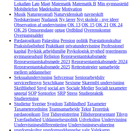
Lokalløn
Løn
Magt
Matematik
Matematik B
Min gymnasietid
Mobiltelefon
Mødekultur
Motivation
Musik
Naturgeografi
Naturvidenskab
navneskift
Nedskæringer
Nudansk
Ny lærer
Nyt skoleår - nye ideer
Observation af undervisning
OK 13
OK 15
OK 21
OK 24
OK 26
Omsorgsdage
optag
Ordblind
Overenskomst
Overgangsalder
Pædagogikum
Palæstina
Pension
politik
Præstationskultur
Praksisfaglighed
Praktikant
privatundervisning
Professionel
kapital
Psykisk arbejdsmiljø
Psykologisk tryghed
regeringens
gymnasieudspil
Religion
Repræsentantskabsmøde
Repræsentantskabsmøde 2023
Repræsentantskabsmøde 2024
Repræsentantskabsmøde 2025
Rettestrategier
samarbejde
mellem uddannelser
Seksualundervisning
Selvcensur
Seniorarbejdsliv
serviceeftersyn
Sexchikane
Sexisme
Skærmfri undervisning
Skriftlighed
Snyd
social arv
Sociale Medier
Socialt taxameter
søgetal
SOP
Sorgorlov
SRP
Stress
Studiepraktik
Studieretning
Studietur
Sverige
Sygdom
Talblindhed
Taxameter
Taxameterordning
Teamsamarbejde
Tekst
Teoretisk
pædagogikum
Test
Tidsregistrering
Tillidsrepræsentant
Tilsyn
Tværfaglighed
Uddannelsespolitik
Udveksling
Undervisning
Undervisningsdifferentiering
Undervisningsevaluering
ungdomskultur
ungdomsuddannelse
valg
Valgkamp