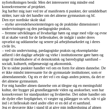
nyfortolkningen består. Men det interesserer mig mindre end
konsekvenserne af projektet.
Jeg hæfter mig især ved tre af manifestets ti punkter, der umiddelbart
stritter, især når det handler om det almene gymnasium og hf.
Den nye nordiske skole skal
– styrke anvendelsesorienteringen og de praktiske dimensioner i
undervisningen og den pædagogiske praksis,
– fremme udviklingen af livsduelige børn og unge med vilje og evne
til at skabe værdi for de fællesskaber, de indgår i under deres
opvækst og uddannelse og senere på arbejdsmarkedet og i deres
civile liv,
– ved sin undervisning, pædagogiske praksis og eksemplariske
adfærd i det daglige arbejde og virke i institutionerne gøre børn og
unge til medskabere af et demokratisk og bæredygtigt samfund –
socialt, kulturelt, miljømæssigt og økonomisk.
De to sidste punkter handler vel om en form for almen dannelse. De
er ikke mindst interessante for de gymnasiale institutioner, som er
almendannende. Og stx er det vel i en slags anden potens, da det er
det almene gymnasium.
For mig handler almen dannelse om at tilegne sig en meningsfuld
kultur, der bygger på grundlæggende viden og anskuelser, som har
konsekvenser for standpunkter og livsførelse. Det sidste handler om
de dyder eller forpligtelser, vi vægter og pålægger os selv, når vi går
ind i et fællesskab med andre eller er en del af et samfund.
Jeg er desværre ikke i stand til at give min indkredsning af almen