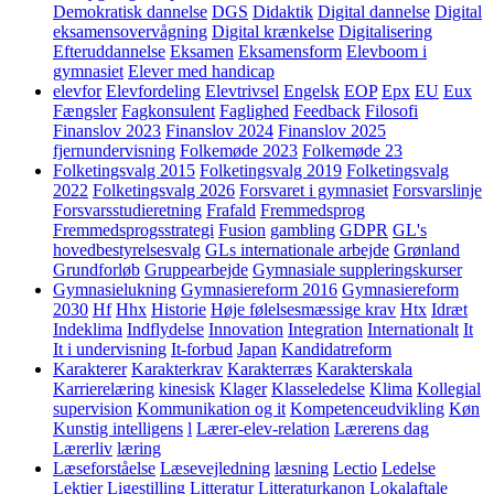
Demokratisk dannelse
DGS
Didaktik
Digital dannelse
Digital
eksamensovervågning
Digital krænkelse
Digitalisering
Efteruddannelse
Eksamen
Eksamensform
Elevboom i
gymnasiet
Elever med handicap
elevfor
Elevfordeling
Elevtrivsel
Engelsk
EOP
Epx
EU
Eux
Fængsler
Fagkonsulent
Faglighed
Feedback
Filosofi
Finanslov 2023
Finanslov 2024
Finanslov 2025
fjernundervisning
Folkemøde 2023
Folkemøde 23
Folketingsvalg 2015
Folketingsvalg 2019
Folketingsvalg
2022
Folketingsvalg 2026
Forsvaret i gymnasiet
Forsvarslinje
Forsvarsstudieretning
Frafald
Fremmedsprog
Fremmedsprogsstrategi
Fusion
gambling
GDPR
GL's
hovedbestyrelsesvalg
GLs internationale arbejde
Grønland
Grundforløb
Gruppearbejde
Gymnasiale suppleringskurser
Gymnasielukning
Gymnasiereform 2016
Gymnasiereform
2030
Hf
Hhx
Historie
Høje følelsesmæssige krav
Htx
Idræt
Indeklima
Indflydelse
Innovation
Integration
Internationalt
It
It i undervisning
It-forbud
Japan
Kandidatreform
Karakterer
Karakterkrav
Karakterræs
Karakterskala
Karrierelæring
kinesisk
Klager
Klasseledelse
Klima
Kollegial
supervision
Kommunikation og it
Kompetenceudvikling
Køn
Kunstig intelligens
l
Lærer-elev-relation
Lærerens dag
Lærerliv
læring
Læseforståelse
Læsevejledning
læsning
Lectio
Ledelse
Lektier
Ligestilling
Litteratur
Litteraturkanon
Lokalaftale