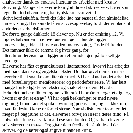
analyserer dansk og engelsk litteratur og arbejder med kreativ
skrivning. Mange af eleverne kan godt lide at skrive selv. De er som
regel lidt indadvendte og har typisk kun skrevet til
skrivebordsskuffen, fordi det ikke lige har passet til den almindelige
undervisning. Her kan de få en succesoplevelse, fordi der er plads til
anderledes arbejdsformer.
De første gange dukkede 18 elever op. Nu er der omkring 12. Vi
mødes halvanden time hver anden uge. Tilbuddet ligger i
undervisningstiden. Har de anden undervisning, får de fri fra den.
Det rammer ikke de samme fag hver gang, for
litteraturundervisningen ligger om eftermiddagen på forskellige
ugedage.
Eleverne har fået et grundkursus i litteraturteori, hvor vi har arbejdet
med både danske og engelske tekster. Det har givet dem en masse
begreber til at snakke om litteratur med. Vi har blandt andet arbejdet
med fortællertyper, metaforteorier og periodeforståelse. Vi har læst
mange forskellige typer tekster og snakket om dem. Hvad er
forholdet mellem fiktion og non-fiktion? Hvornår er noget et digt, og
hvornår er det et essay? Vi har også beskæftiget os med nyere
digtning, blandt andet spoken word og poetryslam, og snakket om,
hvad fællestrækkene er for teksterne. Når vi diskuterer teori, er det
meget på baggrund af det, eleverne i forvejen læser i deres fritid. På
halvanden time når vi kun at læse små bidder. Og så har eleverne
selv skrevet en masse. Jeg giver dem feedback på alt, hvad de
skriver, og de lærer også at give hinanden kritik.