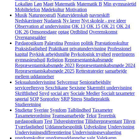
Lokalløn
Løn
Magt
Matematik
Matematik B
Min gymnasietid
Mobiltelefon
Mødekultur
Motivation
Musik
Naturgeografi
Naturvidenskab
navneskift
Nedskæringer
Nudansk
Ny lærer
Nyt skoleår - nye ideer
Observation af undervisning
OK 13
OK 15
OK 21
OK 24
OK 26
Omsorgsdage
optag
Ordblind
Overenskomst
Overgangsalder
Pædagogikum
Palæstina
Pension
politik
Præstationskultur
Praksisfaglighed
Praktikant
privatundervisning
Professionel
kapital
Psykisk arbejdsmiljø
Psykologisk tryghed
regeringens
gymnasieudspil
Religion
Repræsentantskabsmøde
Repræsentantskabsmøde 2023
Repræsentantskabsmøde 2024
Repræsentantskabsmøde 2025
Rettestrategier
samarbejde
mellem uddannelser
Seksualundervisning
Selvcensur
Seniorarbejdsliv
serviceeftersyn
Sexchikane
Sexisme
Skærmfri undervisning
Skriftlighed
Snyd
social arv
Sociale Medier
Socialt taxameter
søgetal
SOP
Sorgorlov
SRP
Stress
Studiepraktik
Studieretning
Studietur
Sverige
Sygdom
Talblindhed
Taxameter
Taxameterordning
Teamsamarbejde
Tekst
Teoretisk
pædagogikum
Test
Tidsregistrering
Tillidsrepræsentant
Tilsyn
Tværfaglighed
Uddannelsespolitik
Udveksling
Undervisning
Undervisningsdifferentiering
Undervisningsevaluering
ungdomskultur
ungdomsuddannelse
valg
Valgkamp