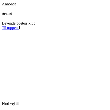
Annonce
Skip
Artikel
to
content
Levende poeters klub
Til toppen
Find vej til