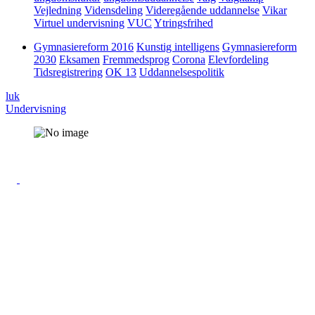
Vejledning
Vidensdeling
Videregående uddannelse
Vikar
Virtuel undervisning
VUC
Ytringsfrihed
Gymnasiereform 2016
Kunstig intelligens
Gymnasiereform
2030
Eksamen
Fremmedsprog
Corona
Elevfordeling
Tidsregistrering
OK 13
Uddannelsespolitik
luk
Undervisning