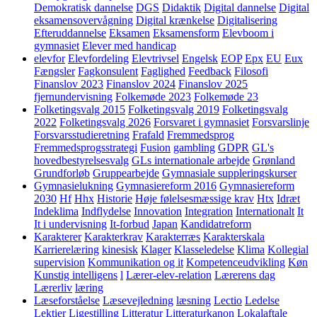
Demokratisk dannelse
DGS
Didaktik
Digital dannelse
Digital
eksamensovervågning
Digital krænkelse
Digitalisering
Efteruddannelse
Eksamen
Eksamensform
Elevboom i
gymnasiet
Elever med handicap
elevfor
Elevfordeling
Elevtrivsel
Engelsk
EOP
Epx
EU
Eux
Fængsler
Fagkonsulent
Faglighed
Feedback
Filosofi
Finanslov 2023
Finanslov 2024
Finanslov 2025
fjernundervisning
Folkemøde 2023
Folkemøde 23
Folketingsvalg 2015
Folketingsvalg 2019
Folketingsvalg
2022
Folketingsvalg 2026
Forsvaret i gymnasiet
Forsvarslinje
Forsvarsstudieretning
Frafald
Fremmedsprog
Fremmedsprogsstrategi
Fusion
gambling
GDPR
GL's
hovedbestyrelsesvalg
GLs internationale arbejde
Grønland
Grundforløb
Gruppearbejde
Gymnasiale suppleringskurser
Gymnasielukning
Gymnasiereform 2016
Gymnasiereform
2030
Hf
Hhx
Historie
Høje følelsesmæssige krav
Htx
Idræt
Indeklima
Indflydelse
Innovation
Integration
Internationalt
It
It i undervisning
It-forbud
Japan
Kandidatreform
Karakterer
Karakterkrav
Karakterræs
Karakterskala
Karrierelæring
kinesisk
Klager
Klasseledelse
Klima
Kollegial
supervision
Kommunikation og it
Kompetenceudvikling
Køn
Kunstig intelligens
l
Lærer-elev-relation
Lærerens dag
Lærerliv
læring
Læseforståelse
Læsevejledning
læsning
Lectio
Ledelse
Lektier
Ligestilling
Litteratur
Litteraturkanon
Lokalaftale