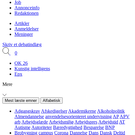
Job
Annonceinfo
Redaktionen
Artikler
Anmeldelser
Meninger
Skriv et debatindlæg
0
OK 26
Kunstig intelligens
Epx
Mere
Mest læste emner
Alfabetisk
Adgangskrav
Afskedigelser
Akademikerne
Alkoholpolitik
Almendannelse
anvendelsesorienteret undervisning
AP
APV
arb
Arbejdsglæde
Arbejdsmiljø
Arbejdspres
Arbejdstid
AT
Autisme
Autoriteter
Bæredygtighed
Besparelse
BNP
Brobygning
campus
Corona
Dannelse
Dans
Dansk
Deltid