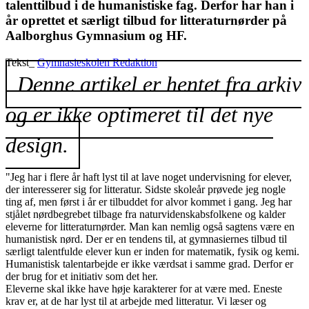
talenttilbud i de humanistiske fag. Derfor har han i
år oprettet et særligt tilbud for litteraturnørder på
Aalborghus Gymnasium og HF.
Tekst_
Gymnasieskolen Redaktion
Denne artikel er hentet fra arkiv
og er ikke optimeret til det nye
design.
"Jeg har i flere år haft lyst til at lave noget undervisning for elever,
der interesserer sig for litteratur. Sidste skoleår prøvede jeg nogle
ting af, men først i år er tilbuddet for alvor kommet i gang. Jeg har
stjålet nørdbegrebet tilbage fra naturvidenskabsfolkene og kalder
eleverne for litteraturnørder. Man kan nemlig også sagtens være en
humanistisk nørd. Der er en tendens til, at gymnasiernes tilbud til
særligt talentfulde elever kun er inden for matematik, fysik og kemi.
Humanistisk talentarbejde er ikke værdsat i samme grad. Derfor er
der brug for et initiativ som det her.
Eleverne skal ikke have høje karakterer for at være med. Eneste
krav er, at de har lyst til at arbejde med litteratur. Vi læser og