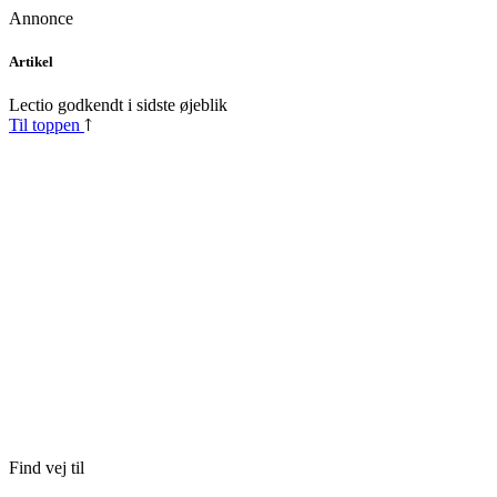
Annonce
Skip
Artikel
to
content
Lectio godkendt i sidste øjeblik
Til toppen
Find vej til