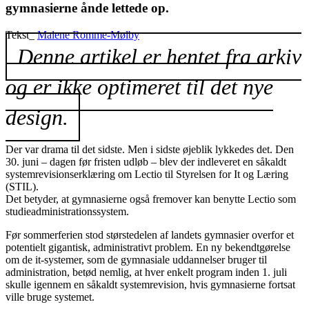
gymnasierne ånde lettede op.
Tekst_
Malene Romme-Mølby
Denne artikel er hentet fra arkiv
og er ikke optimeret til det nye
design.
Der var drama til det sidste. Men i sidste øjeblik lykkedes det. Den
30. juni – dagen før fristen udløb – blev der indleveret en såkaldt
systemrevisionserklæring om Lectio til Styrelsen for It og Læring
(STIL).
Det betyder, at gymnasierne også fremover kan benytte Lectio som
studieadministrationssystem.
Før sommerferien stod størstedelen af landets gymnasier overfor et
potentielt gigantisk, administrativt problem. En ny bekendtgørelse
om de it-systemer, som de gymnasiale uddannelser bruger til
administration, betød nemlig, at hver enkelt program inden 1. juli
skulle igennem en såkaldt systemrevision, hvis gymnasierne fortsat
ville bruge systemet.