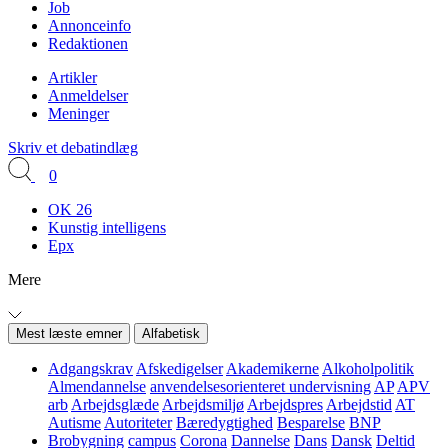
Job
Annonceinfo
Redaktionen
Artikler
Anmeldelser
Meninger
Skriv et debatindlæg
0
OK 26
Kunstig intelligens
Epx
Mere
Mest læste emner
Alfabetisk
Adgangskrav
Afskedigelser
Akademikerne
Alkoholpolitik
Almendannelse
anvendelsesorienteret undervisning
AP
APV
arb
Arbejdsglæde
Arbejdsmiljø
Arbejdspres
Arbejdstid
AT
Autisme
Autoriteter
Bæredygtighed
Besparelse
BNP
Brobygning
campus
Corona
Dannelse
Dans
Dansk
Deltid