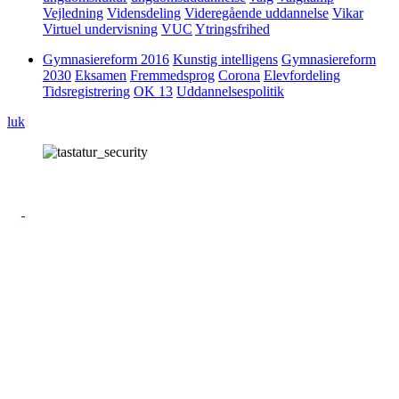
Vejledning
Vidensdeling
Videregående uddannelse
Vikar
Virtuel undervisning
VUC
Ytringsfrihed
Gymnasiereform 2016
Kunstig intelligens
Gymnasiereform
2030
Eksamen
Fremmedsprog
Corona
Elevfordeling
Tidsregistrering
OK 13
Uddannelsespolitik
luk