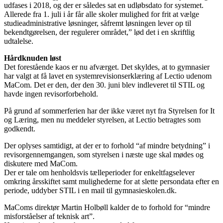
udfases i 2018, og der er således sat en udløbsdato for systemet.
Allerede fra 1. juli i år får alle skoler mulighed for frit at vælge
studieadministrative løsninger, såfremt løsningen lever op til
bekendtgørelsen, der regulerer området,” lød det i en skriftlig
udtalelse.
Hårdknuden løst
Det forestående kaos er nu afværget. Det skyldes, at to gymnasier
har valgt at få lavet en systemrevisionserklæring af Lectio udenom
MaCom. Det er den, der den 30. juni blev indleveret til STIL og
havde ingen revisorforbehold.
På grund af sommerferien har der ikke været nyt fra Styrelsen for It
og Læring, men nu meddeler styrelsen, at Lectio betragtes som
godkendt.
Der oplyses samtidigt, at der er to forhold “af mindre betydning” i
revisorgennemgangen, som styrelsen i næste uge skal mødes og
diskutere med MaCom.
Der er tale om henholdsvis tælleperioder for enkeltfagselever
omkring årsskiftet samt mulighederne for at slette persondata efter en
periode, uddyber STIL i en mail til gymnasieskolen.dk.
MaComs direktør Martin Holbøll kalder de to forhold for “mindre
misforståelser af teknisk art”.