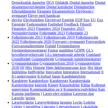
Demokratisk dannelse
DGS
Didaktik
Digital dannelse
Digital
eksamensovervågning
Digital krænkelse
Digitalisering
Efteruddannelse
Eksamen
Eksamensform
Elevboom i
gymnasiet
Elever med handicap
elevfor
Elevfordeling
Elevtrivsel
Engelsk
EOP
Epx
EU
Eux
Fængsler
Fagkonsulent
Faglighed
Feedback
Filosofi
Finanslov 2023
Finanslov 2024
Finanslov 2025
fjernundervisning
Folkemøde 2023
Folkemøde 23
Folketingsvalg 2015
Folketingsvalg 2019
Folketingsvalg
2022
Folketingsvalg 2026
Forsvaret i gymnasiet
Forsvarslinje
Forsvarsstudieretning
Frafald
Fremmedsprog
Fremmedsprogsstrategi
Fusion
gambling
GDPR
GL's
hovedbestyrelsesvalg
GLs internationale arbejde
Grønland
Grundforløb
Gruppearbejde
Gymnasiale suppleringskurser
Gymnasielukning
Gymnasiereform 2016
Gymnasiereform
2030
Hf
Hhx
Historie
Høje følelsesmæssige krav
Htx
Idræt
Indeklima
Indflydelse
Innovation
Integration
Internationalt
It
It i undervisning
It-forbud
Japan
Kandidatreform
Karakterer
Karakterkrav
Karakterræs
Karakterskala
Karrierelæring
kinesisk
Klager
Klasseledelse
Klima
Kollegial
supervision
Kommunikation og it
Kompetenceudvikling
Køn
Kunstig intelligens
l
Lærer-elev-relation
Lærerens dag
Lærerliv
læring
Læseforståelse
Læsevejledning
læsning
Lectio
Ledelse
Lektier
Ligestilling
Litteratur
Litteraturkanon
Lokalaftale