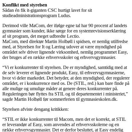
Konflikt med styrelsen
Sådan én fik it-giganten CSC hurtigt lavet for sit
studieadministrationsprogram Ludus.
Derimod ville MaCom, der ifølge egne tal har 90 procent af landets
gymnasier som kunder, ikke sørge for en systemrevisionserklæring
af sit program, det meget udbredte Lectio.
MaCom, med direktør Martin Holbøll i spidsen, er nemlig utilfredse
med, at Styrelsen for It og Læring udover at være myndighed på
området selv driver lignende virksomhed, nemlig programmet Easy,
der bruges af en række erhvervsskoler og erhvervsgymnasier.
“Vi er konkurrenter til styrelsen. De er myndighed, samtidig med at
de selv leverer et lignende produkt, Easy, til erhvervsgymnasierne,
hvor vi deler markedet. Det betyder, at den myndighed, der regulerer
området, er i konkurrence med os. De (STIL, red.) kan bare finde på
alle mulige og umulige måder at genere deres konkurrenter på.
Reguleringen bør flyttes fra STIL og til departementet i ministeriet,”
sagde Martin Holbøll før sommerferien til gymnasieskolen.dk.
Styrelsen afviste dengang kritikken:
“STIL er ikke konkurrenter til Macom, men det er korrekt, at STIL
er leverandør af Easy, som anvendes af erhvervsskolerne og en
række erhvervsgymnasier. Det er derfor besluttet, at Easy endelig