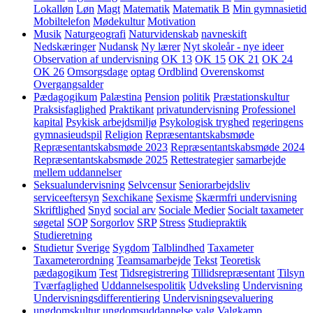
Lokalløn
Løn
Magt
Matematik
Matematik B
Min gymnasietid
Mobiltelefon
Mødekultur
Motivation
Musik
Naturgeografi
Naturvidenskab
navneskift
Nedskæringer
Nudansk
Ny lærer
Nyt skoleår - nye ideer
Observation af undervisning
OK 13
OK 15
OK 21
OK 24
OK 26
Omsorgsdage
optag
Ordblind
Overenskomst
Overgangsalder
Pædagogikum
Palæstina
Pension
politik
Præstationskultur
Praksisfaglighed
Praktikant
privatundervisning
Professionel
kapital
Psykisk arbejdsmiljø
Psykologisk tryghed
regeringens
gymnasieudspil
Religion
Repræsentantskabsmøde
Repræsentantskabsmøde 2023
Repræsentantskabsmøde 2024
Repræsentantskabsmøde 2025
Rettestrategier
samarbejde
mellem uddannelser
Seksualundervisning
Selvcensur
Seniorarbejdsliv
serviceeftersyn
Sexchikane
Sexisme
Skærmfri undervisning
Skriftlighed
Snyd
social arv
Sociale Medier
Socialt taxameter
søgetal
SOP
Sorgorlov
SRP
Stress
Studiepraktik
Studieretning
Studietur
Sverige
Sygdom
Talblindhed
Taxameter
Taxameterordning
Teamsamarbejde
Tekst
Teoretisk
pædagogikum
Test
Tidsregistrering
Tillidsrepræsentant
Tilsyn
Tværfaglighed
Uddannelsespolitik
Udveksling
Undervisning
Undervisningsdifferentiering
Undervisningsevaluering
ungdomskultur
ungdomsuddannelse
valg
Valgkamp