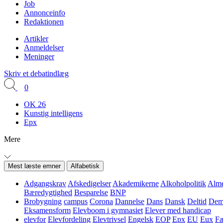
Job
Annonceinfo
Redaktionen
Artikler
Anmeldelser
Meninger
Skriv et debatindlæg
0
OK 26
Kunstig intelligens
Epx
Mere
Mest læste emner
Alfabetisk
Adgangskrav
Afskedigelser
Akademikerne
Alkoholpolitik
Alme
Bæredygtighed
Besparelse
BNP
Brobygning
campus
Corona
Dannelse
Dans
Dansk
Deltid
Demo
Eksamensform
Elevboom i gymnasiet
Elever med handicap
elevfor
Elevfordeling
Elevtrivsel
Engelsk
EOP
Epx
EU
Eux
Fæ