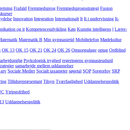
retning
Frafald
Fremmedsprog
Fremmedsprogsstrategi
Fusion
skurser
lydelse
Innovation
Integration
Internationalt
It
It i undervisning
It-
kation og it
Kompetenceudvikling
Køn
Kunstig intelligens
l
Lærer-
Matematik
Matematik B
Min gymnasietid
Mobiltelefon
Mødekultur
g
OK 13
OK 15
OK 21
OK 24
OK 26
Omsorgsdage
optag
Ordblind
arbejdsmiljø
Psykologisk tryghed
regeringens gymnasieudspil
rategier
samarbejde mellem uddannelser
 arv
Sociale Medier
Socialt taxameter
søgetal
SOP
Sorgorlov
SRP
ring
Tillidsrepræsentant
Tilsyn
Tværfaglighed
Uddannelsespolitik
UC
Ytringsfrihed
13
Uddannelsespolitik