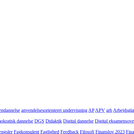
ndannelse
anvendelsesorienteret undervisning
AP
APV
arb
Arbejdsgl
kratisk dannelse
DGS
Didaktik
Digital dannelse
Digital eksamensov
ngsler
Fagkonsulent
Faglighed
Feedback
Filosofi
Finanslov 2023
Fin