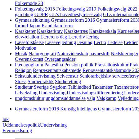
Folkemøde 23
Folketingsvalg 2015
Folketingsvalg 2019
Folketingsvalg 2022
gambling
GDPR
GL's hovedbestyrelsesvalg
GLs internationale
Gymnasielukning
Gymnasiereform 2016
Gymnasiereform 203
forbud
Japan
Kandidatreform
Karakterer
Karakterkrav
Karakterræs
Karakterskala
Karrierelæ
elev-relation
Lærerens dag
Lærerliv
læring
Læseforståelse
Læsevejledning
læsning
Lectio
Ledelse
Lektier
Motivation
Musik
Naturgeografi
Naturvidenskab
navneskift
Nedskæringer
Overenskomst
Overgangsalder
Pædagogikum
Palæstina
Pension
politik
Præstationskultur
Prak
Religion
Repræsentantskabsmøde
Repræsentantskabsmøde 20
Seksualundervisning
Selvcensur
Seniorarbejdsliv
serviceefters
Stress
Studiepraktik
Studieretning
Studietur
Sverige
Sygdom
Talblindhed
Taxameter
Taxameteror
Udveksling
Undervisning
Undervisningsdifferentiering
Underv
ungdomskultur
ungdomsuddannelse
valg
Valgkamp
Vejledning
Gymnasiereform 2016
Kunstig intelligens
Gymnasiereform 20
luk
Uddannelsespolitik
Undervisning
Fremmedsprog