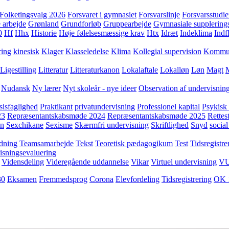
Folketingsvalg 2026
Forsvaret i gymnasiet
Forsvarslinje
Forsvarsstudie
 arbejde
Grønland
Grundforløb
Gruppearbejde
Gymnasiale supplering
0
Hf
Hhx
Historie
Høje følelsesmæssige krav
Htx
Idræt
Indeklima
Indf
ring
kinesisk
Klager
Klasseledelse
Klima
Kollegial supervision
Kommuni
Ligestilling
Litteratur
Litteraturkanon
Lokalaftale
Lokalløn
Løn
Magt
Nudansk
Ny lærer
Nyt skoleår - nye ideer
Observation af undervisnin
sisfaglighed
Praktikant
privatundervisning
Professionel kapital
Psykisk 
23
Repræsentantskabsmøde 2024
Repræsentantskabsmøde 2025
Rettest
yn
Sexchikane
Sexisme
Skærmfri undervisning
Skriftlighed
Snyd
social
dning
Teamsamarbejde
Tekst
Teoretisk pædagogikum
Test
Tidsregistre
isningsevaluering
Vidensdeling
Videregående uddannelse
Vikar
Virtuel undervisning
V
30
Eksamen
Fremmedsprog
Corona
Elevfordeling
Tidsregistrering
OK 