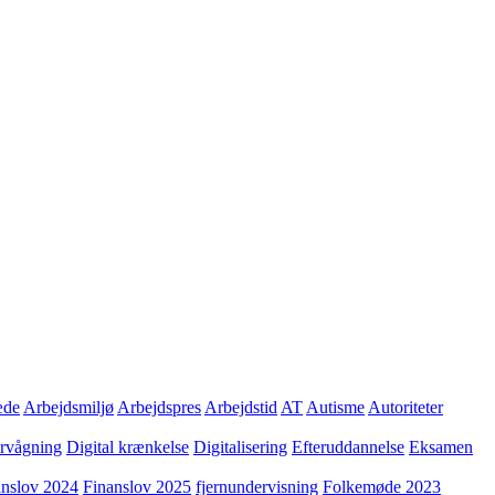
æde
Arbejdsmiljø
Arbejdspres
Arbejdstid
AT
Autisme
Autoriteter
ervågning
Digital krænkelse
Digitalisering
Efteruddannelse
Eksamen
anslov 2024
Finanslov 2025
fjernundervisning
Folkemøde 2023