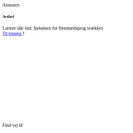
Annonce
Skip
Artikel
to
content
Lærere slår fast: Indsatsen for fremmedsprog svækkes
Til toppen
Find vej til