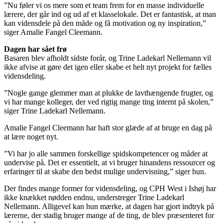
”Nu føler vi os mere som et team frem for en masse individuelle
lærere, der går ind og ud af et klasselokale. Det er fantastisk, at man
kan vidensdele på den måde og få motivation og ny inspiration,”
siger Amalie Fangel Cleemann.
Dagen har sået frø
Basaren blev afholdt sidste forår, og Trine Ladekarl Nellemann vil
ikke afvise at gøre det igen eller skabe et helt nyt projekt for fælles
vidensdeling.
”Nogle gange glemmer man at plukke de lavthængende frugter, og
vi har mange kolleger, der ved rigtig mange ting internt på skolen,”
siger Trine Ladekarl Nellemann.
Amalie Fangel Cleemann har haft stor glæde af at bruge en dag på
at lære noget nyt.
”Vi har jo alle sammen forskellige spidskompetencer og måder at
undervise på. Det er essentielt, at vi bruger hinandens ressourcer og
erfaringer til at skabe den bedst mulige undervisning,” siger hun.
Der findes mange former for vidensdeling, og CPH West i Ishøj har
ikke knækket nødden endnu, understreger Trine Ladekarl
Nellemann. Alligevel kan hun mærke, at dagen har gjort indtryk på
lærerne, der stadig bruger mange af de ting, de blev præsenteret for