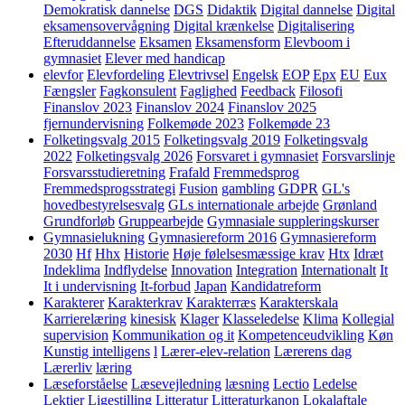
Demokratisk dannelse
DGS
Didaktik
Digital dannelse
Digital
eksamensovervågning
Digital krænkelse
Digitalisering
Efteruddannelse
Eksamen
Eksamensform
Elevboom i
gymnasiet
Elever med handicap
elevfor
Elevfordeling
Elevtrivsel
Engelsk
EOP
Epx
EU
Eux
Fængsler
Fagkonsulent
Faglighed
Feedback
Filosofi
Finanslov 2023
Finanslov 2024
Finanslov 2025
fjernundervisning
Folkemøde 2023
Folkemøde 23
Folketingsvalg 2015
Folketingsvalg 2019
Folketingsvalg
2022
Folketingsvalg 2026
Forsvaret i gymnasiet
Forsvarslinje
Forsvarsstudieretning
Frafald
Fremmedsprog
Fremmedsprogsstrategi
Fusion
gambling
GDPR
GL's
hovedbestyrelsesvalg
GLs internationale arbejde
Grønland
Grundforløb
Gruppearbejde
Gymnasiale suppleringskurser
Gymnasielukning
Gymnasiereform 2016
Gymnasiereform
2030
Hf
Hhx
Historie
Høje følelsesmæssige krav
Htx
Idræt
Indeklima
Indflydelse
Innovation
Integration
Internationalt
It
It i undervisning
It-forbud
Japan
Kandidatreform
Karakterer
Karakterkrav
Karakterræs
Karakterskala
Karrierelæring
kinesisk
Klager
Klasseledelse
Klima
Kollegial
supervision
Kommunikation og it
Kompetenceudvikling
Køn
Kunstig intelligens
l
Lærer-elev-relation
Lærerens dag
Lærerliv
læring
Læseforståelse
Læsevejledning
læsning
Lectio
Ledelse
Lektier
Ligestilling
Litteratur
Litteraturkanon
Lokalaftale