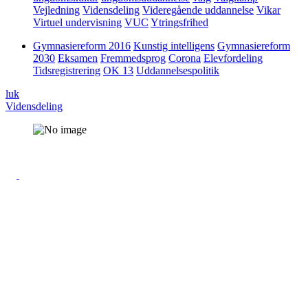
Vejledning
Vidensdeling
Videregående uddannelse
Vikar
Virtuel undervisning
VUC
Ytringsfrihed
Gymnasiereform 2016
Kunstig intelligens
Gymnasiereform
2030
Eksamen
Fremmedsprog
Corona
Elevfordeling
Tidsregistrering
OK 13
Uddannelsespolitik
luk
Vidensdeling