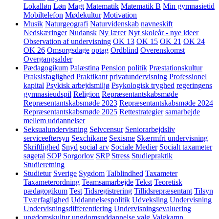
Lokalløn
Løn
Magt
Matematik
Matematik B
Min gymnasietid
Mobiltelefon
Mødekultur
Motivation
Musik
Naturgeografi
Naturvidenskab
navneskift
Nedskæringer
Nudansk
Ny lærer
Nyt skoleår - nye ideer
Observation af undervisning
OK 13
OK 15
OK 21
OK 24
OK 26
Omsorgsdage
optag
Ordblind
Overenskomst
Overgangsalder
Pædagogikum
Palæstina
Pension
politik
Præstationskultur
Praksisfaglighed
Praktikant
privatundervisning
Professionel
kapital
Psykisk arbejdsmiljø
Psykologisk tryghed
regeringens
gymnasieudspil
Religion
Repræsentantskabsmøde
Repræsentantskabsmøde 2023
Repræsentantskabsmøde 2024
Repræsentantskabsmøde 2025
Rettestrategier
samarbejde
mellem uddannelser
Seksualundervisning
Selvcensur
Seniorarbejdsliv
serviceeftersyn
Sexchikane
Sexisme
Skærmfri undervisning
Skriftlighed
Snyd
social arv
Sociale Medier
Socialt taxameter
søgetal
SOP
Sorgorlov
SRP
Stress
Studiepraktik
Studieretning
Studietur
Sverige
Sygdom
Talblindhed
Taxameter
Taxameterordning
Teamsamarbejde
Tekst
Teoretisk
pædagogikum
Test
Tidsregistrering
Tillidsrepræsentant
Tilsyn
Tværfaglighed
Uddannelsespolitik
Udveksling
Undervisning
Undervisningsdifferentiering
Undervisningsevaluering
ungdomskultur
ungdomsuddannelse
valg
Valgkamp