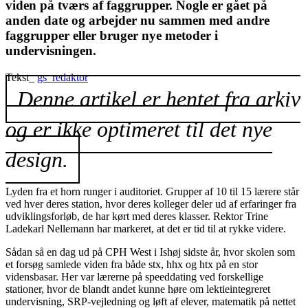
viden på tværs af faggrupper. Nogle er gået på
anden date og arbejder nu sammen med andre
faggrupper eller bruger nye metoder i
undervisningen.
Tekst_
gs_redaktor
Denne artikel er hentet fra arkiv
og er ikke optimeret til det nye
design.
Lyden fra et horn runger i auditoriet. Grupper af 10 til 15 lærere står
ved hver deres station, hvor deres kolleger deler ud af erfaringer fra
udviklingsforløb, de har kørt med deres klasser. Rektor Trine
Ladekarl Nellemann har markeret, at det er tid til at rykke videre.
Sådan så en dag ud på CPH West i Ishøj sidste år, hvor skolen som
et forsøg samlede viden fra både stx, hhx og htx på en stor
vidensbasar. Her var lærerne på speeddating ved forskellige
stationer, hvor de blandt andet kunne høre om lektieintegreret
undervisning, SRP-vejledning og løft af elever, matematik på nettet