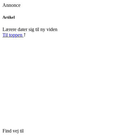
Annonce
Skip
Artikel
to
content
Lærere dater sig til ny viden
Til toppen
Find vej til