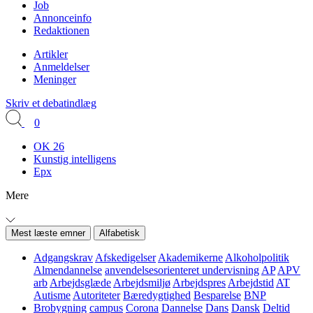
Job
Annonceinfo
Redaktionen
Artikler
Anmeldelser
Meninger
Skriv et debatindlæg
0
OK 26
Kunstig intelligens
Epx
Mere
Mest læste emner
Alfabetisk
Adgangskrav
Afskedigelser
Akademikerne
Alkoholpolitik
Almendannelse
anvendelsesorienteret undervisning
AP
APV
arb
Arbejdsglæde
Arbejdsmiljø
Arbejdspres
Arbejdstid
AT
Autisme
Autoriteter
Bæredygtighed
Besparelse
BNP
Brobygning
campus
Corona
Dannelse
Dans
Dansk
Deltid