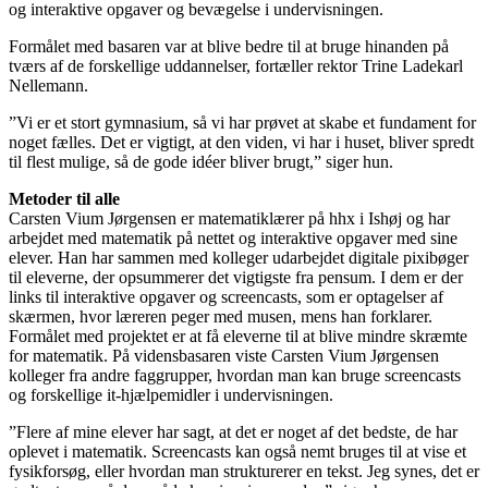
og interaktive opgaver og bevægelse i undervisningen.
Formålet med basaren var at blive bedre til at bruge hinanden på
tværs af de forskellige uddannelser, fortæller rektor Trine Ladekarl
Nellemann.
”Vi er et stort gymnasium, så vi har prøvet at skabe et fundament for
noget fælles. Det er vigtigt, at den viden, vi har i huset, bliver spredt
til flest mulige, så de gode idéer bliver brugt,” siger hun.
Metoder til alle
Carsten Vium Jørgensen er matematiklærer på hhx i Ishøj og har
arbejdet med matematik på nettet og interaktive opgaver med sine
elever. Han har sammen med kolleger udarbejdet digitale pixibøger
til eleverne, der opsummerer det vigtigste fra pensum. I dem er der
links til interaktive opgaver og screencasts, som er optagelser af
skærmen, hvor læreren peger med musen, mens han forklarer.
Formålet med projektet er at få eleverne til at blive mindre skræmte
for matematik. På vidensbasaren viste Carsten Vium Jørgensen
kolleger fra andre faggrupper, hvordan man kan bruge screencasts
og forskellige it-hjælpemidler i undervisningen.
”Flere af mine elever har sagt, at det er noget af det bedste, de har
oplevet i matematik. Screencasts kan også nemt bruges til at vise et
fysikforsøg, eller hvordan man strukturerer en tekst. Jeg synes, det er