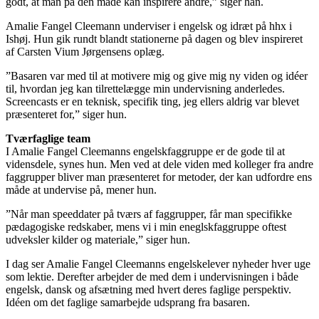
godt, at man på den måde kan inspirere andre,” siger han.
Amalie Fangel Cleemann underviser i engelsk og idræt på hhx i
Ishøj. Hun gik rundt blandt stationerne på dagen og blev inspireret
af Carsten Vium Jørgensens oplæg.
”Basaren var med til at motivere mig og give mig ny viden og idéer
til, hvordan jeg kan tilrettelægge min undervisning anderledes.
Screencasts er en teknisk, specifik ting, jeg ellers aldrig var blevet
præsenteret for,” siger hun.
Tværfaglige team
I Amalie Fangel Cleemanns engelskfaggruppe er de gode til at
vidensdele, synes hun. Men ved at dele viden med kolleger fra andre
faggrupper bliver man præsenteret for metoder, der kan udfordre ens
måde at undervise på, mener hun.
”Når man speeddater på tværs af faggrupper, får man specifikke
pædagogiske redskaber, mens vi i min eneglskfaggruppe oftest
udveksler kilder og materiale,” siger hun.
I dag ser Amalie Fangel Cleemanns engelskelever nyheder hver uge
som lektie. Derefter arbejder de med dem i undervisningen i både
engelsk, dansk og afsætning med hvert deres faglige perspektiv.
Idéen om det faglige samarbejde udsprang fra basaren.