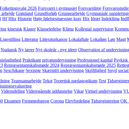
Folketingsvalg 2026
Forsvaret i gymnasiet
Forsvarslinje
Forsvarsstudie
 arbejde
Grønland
Grundforløb
Gruppearbejde
Gymnasiale supplering
0
Hf
Hhx
Historie
Høje følelsesmæssige krav
Htx
Idræt
Indeklima
Indf
ring
kinesisk
Klager
Klasseledelse
Klima
Kollegial supervision
Kommuni
Ligestilling
Litteratur
Litteraturkanon
Lokalaftale
Lokalløn
Løn
Magt
Nudansk
Ny lærer
Nyt skoleår - nye ideer
Observation af undervisnin
sisfaglighed
Praktikant
privatundervisning
Professionel kapital
Psykisk 
23
Repræsentantskabsmøde 2024
Repræsentantskabsmøde 2025
Rettest
yn
Sexchikane
Sexisme
Skærmfri undervisning
Skriftlighed
Snyd
social
dning
Teamsamarbejde
Tekst
Teoretisk pædagogikum
Test
Tidsregistre
isningsevaluering
Vidensdeling
Videregående uddannelse
Vikar
Virtuel undervisning
V
30
Eksamen
Fremmedsprog
Corona
Elevfordeling
Tidsregistrering
OK 