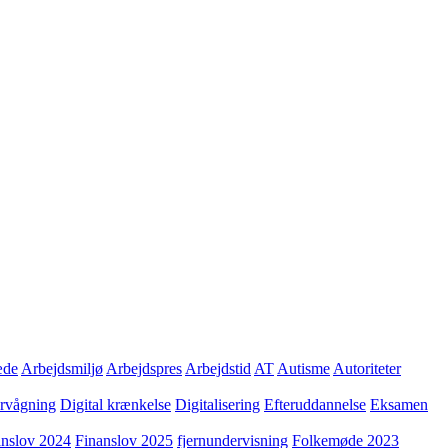
æde
Arbejdsmiljø
Arbejdspres
Arbejdstid
AT
Autisme
Autoriteter
ervågning
Digital krænkelse
Digitalisering
Efteruddannelse
Eksamen
anslov 2024
Finanslov 2025
fjernundervisning
Folkemøde 2023