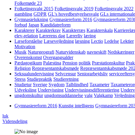
Folkemøde 23
Folketingsvalg 2015
Folketingsvalg 2019
Folketingsvalg 2022
gambling
GDPR
GL's hovedbestyrelsesvalg
GLs internationale
Gymnasielukning
Gymnasiereform 2016
Gymnasiereform 203
forbud
Japan
Kandidatreform
Karakterer
Karakterkrav
Karakterræs
Karakterskala
Karrierelæ
elev-relation
Lærerens dag
Lærerliv
læring
Læseforståelse
Læsevejledning
læsning
Lectio
Ledelse
Lektier
Motivation
Musik
Naturgeografi
Naturvidenskab
navneskift
Nedskæringer
Overenskomst
Overgangsalder
Pædagogikum
Palæstina
Pension
politik
Præstationskultur
Prak
Religion
Repræsentantskabsmøde
Repræsentantskabsmøde 20
Seksualundervisning
Selvcensur
Seniorarbejdsliv
serviceefters
Stress
Studiepraktik
Studieretning
Studietur
Sverige
Sygdom
Talblindhed
Taxameter
Taxameteror
Udveksling
Undervisning
Undervisningsdifferentiering
Underv
ungdomskultur
ungdomsuddannelse
valg
Valgkamp
Vejledning
Gymnasiereform 2016
Kunstig intelligens
Gymnasiereform 20
luk
Vidensdeling