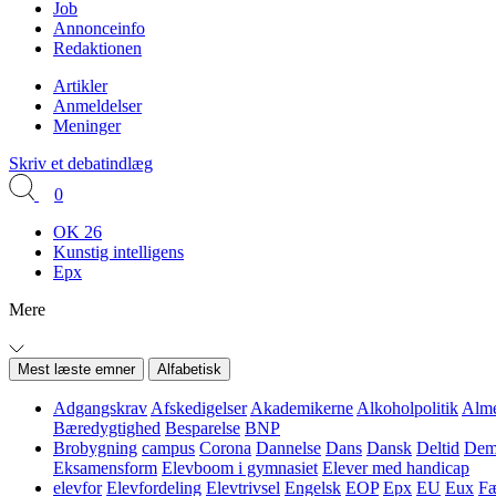
Job
Annonceinfo
Redaktionen
Artikler
Anmeldelser
Meninger
Skriv et debatindlæg
0
OK 26
Kunstig intelligens
Epx
Mere
Mest læste emner
Alfabetisk
Adgangskrav
Afskedigelser
Akademikerne
Alkoholpolitik
Alme
Bæredygtighed
Besparelse
BNP
Brobygning
campus
Corona
Dannelse
Dans
Dansk
Deltid
Demo
Eksamensform
Elevboom i gymnasiet
Elever med handicap
elevfor
Elevfordeling
Elevtrivsel
Engelsk
EOP
Epx
EU
Eux
Fæ