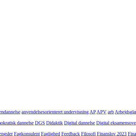
ndannelse
anvendelsesorienteret undervisning
AP
APV
arb
Arbejdsgl
kratisk dannelse
DGS
Didaktik
Digital dannelse
Digital eksamensov
ngsler
Fagkonsulent
Faglighed
Feedback
Filosofi
Finanslov 2023
Fin