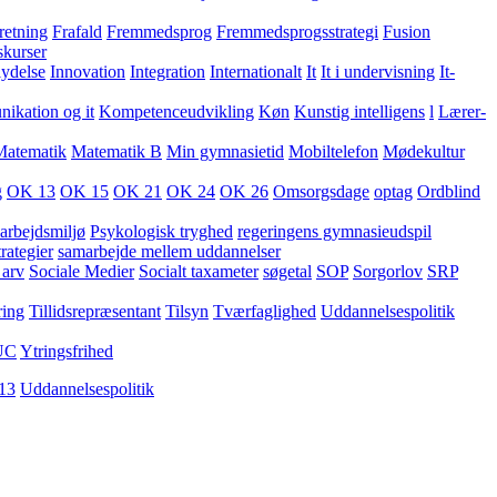
retning
Frafald
Fremmedsprog
Fremmedsprogsstrategi
Fusion
skurser
lydelse
Innovation
Integration
Internationalt
It
It i undervisning
It-
kation og it
Kompetenceudvikling
Køn
Kunstig intelligens
l
Lærer-
Matematik
Matematik B
Min gymnasietid
Mobiltelefon
Mødekultur
g
OK 13
OK 15
OK 21
OK 24
OK 26
Omsorgsdage
optag
Ordblind
arbejdsmiljø
Psykologisk tryghed
regeringens gymnasieudspil
rategier
samarbejde mellem uddannelser
 arv
Sociale Medier
Socialt taxameter
søgetal
SOP
Sorgorlov
SRP
ring
Tillidsrepræsentant
Tilsyn
Tværfaglighed
Uddannelsespolitik
UC
Ytringsfrihed
13
Uddannelsespolitik