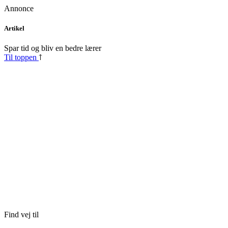
Annonce
Skip
Artikel
to
content
Spar tid og bliv en bedre lærer
Til toppen
Find vej til