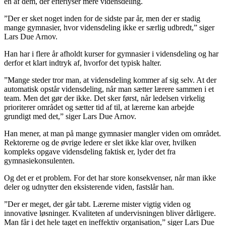
en af dem, der efterlyser mere vidensdeling.
”Der er sket noget inden for de sidste par år, men der er stadig
mange gymnasier, hvor vidensdeling ikke er særlig udbredt,” siger
Lars Due Arnov.
Han har i flere år afholdt kurser for gymnasier i vidensdeling og har
derfor et klart indtryk af, hvorfor det typisk halter.
”Mange steder tror man, at vidensdeling kommer af sig selv. At der
automatisk opstår vidensdeling, når man sætter lærere sammen i et
team. Men det gør der ikke. Det sker først, når ledelsen virkelig
prioriterer området og sætter tid af til, at lærerne kan arbejde
grundigt med det,” siger Lars Due Arnov.
Han mener, at man på mange gymnasier mangler viden om området.
Rektorerne og de øvrige ledere er slet ikke klar over, hvilken
kompleks opgave vidensdeling faktisk er, lyder det fra
gymnasiekonsulenten.
Og det er et problem. For det har store konsekvenser, når man ikke
deler og udnytter den eksisterende viden, fastslår han.
”Der er meget, der går tabt. Lærerne mister vigtig viden og
innovative løsninger. Kvaliteten af undervisningen bliver dårligere.
Man får i det hele taget en ineffektiv organisation,” siger Lars Due