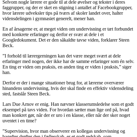
Selvom nogle lærere er gode til at dele øvelser og tekster i deres
faggrupper, og der er sket en stigning i antallet af Facebookgrupper,
hvor lærere udveksler tips på tværs af skoler landet over, halter
vidensdelingen i gymnasiet generelt, mener han.
En af årsagerne er, at meget viden om undervisning er tæt forbundet
med konkrete erfaringer og derfor er svær at dele i et
Googledokument. Det er den såkaldte tavse viden, forklarer Steen
Beck.
”I forhold til lærergerningen kan det være meget svært at dele
erfaringer med nogen, der ikke har de samme erfaringer som én selv.
En ting er viden om praksis, en anden ting er viden i praksis,” siger
han.
Derfor er der i mange situationer brug for, at lærerne overværer
hinandens undervisning, hvis der skal finde en effektiv vidensdeling
sted, fastslår Steen Beck.
Lars Due Arnov er enig. Han nævner klasserumsledelse som et godt
eksempel på tavs viden. For hvordan sætter man lige ord på, hvad
man konkret gør, når der er uro i en klasse, eller når der sker noget
uventet i en time?
”Supervision, hvor man observerer en kollegas undervisning og
bagefter drøfter den i fællesskab, er et godt redskab, som