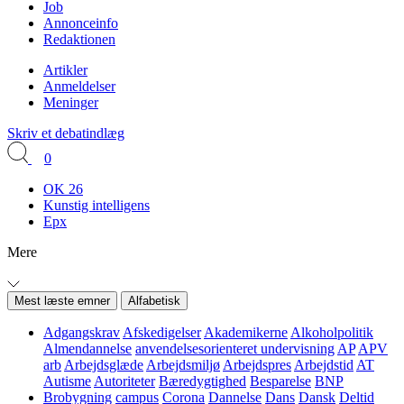
Job
Annonceinfo
Redaktionen
Artikler
Anmeldelser
Meninger
Skriv et debatindlæg
0
OK 26
Kunstig intelligens
Epx
Mere
Mest læste emner
Alfabetisk
Adgangskrav
Afskedigelser
Akademikerne
Alkoholpolitik
Almendannelse
anvendelsesorienteret undervisning
AP
APV
arb
Arbejdsglæde
Arbejdsmiljø
Arbejdspres
Arbejdstid
AT
Autisme
Autoriteter
Bæredygtighed
Besparelse
BNP
Brobygning
campus
Corona
Dannelse
Dans
Dansk
Deltid