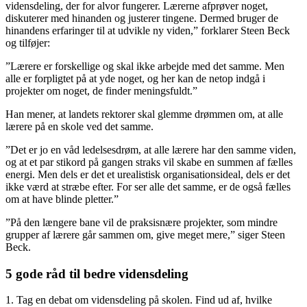
vidensdeling, der for alvor fungerer. Lærerne afprøver noget,
diskuterer med hinanden og justerer tingene. Dermed bruger de
hinandens erfaringer til at udvikle ny viden,” forklarer Steen Beck
og tilføjer:
”Lærere er forskellige og skal ikke arbejde med det samme. Men
alle er forpligtet på at yde noget, og her kan de netop indgå i
projekter om noget, de finder meningsfuldt.”
Han mener, at landets rektorer skal glemme drømmen om, at alle
lærere på en skole ved det samme.
”Det er jo en våd ledelsesdrøm, at alle lærere har den samme viden,
og at et par stikord på gangen straks vil skabe en summen af fælles
energi. Men dels er det et urealistisk organisationsideal, dels er det
ikke værd at stræbe efter. For ser alle det samme, er de også fælles
om at have blinde pletter.”
”På den længere bane vil de praksisnære projekter, som mindre
grupper af lærere går sammen om, give meget mere,” siger Steen
Beck.
5 gode råd til bedre vidensdeling
1. Tag en debat om vidensdeling på skolen. Find ud af, hvilke