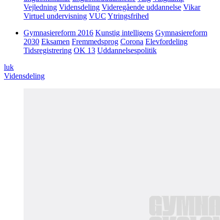
Vejledning
Vidensdeling
Videregående uddannelse
Vikar
Virtuel undervisning
VUC
Ytringsfrihed
Gymnasiereform 2016
Kunstig intelligens
Gymnasiereform
2030
Eksamen
Fremmedsprog
Corona
Elevfordeling
Tidsregistrering
OK 13
Uddannelsespolitik
luk
Vidensdeling