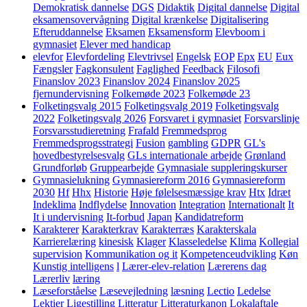
Demokratisk dannelse
DGS
Didaktik
Digital dannelse
Digital
eksamensovervågning
Digital krænkelse
Digitalisering
Efteruddannelse
Eksamen
Eksamensform
Elevboom i
gymnasiet
Elever med handicap
elevfor
Elevfordeling
Elevtrivsel
Engelsk
EOP
Epx
EU
Eux
Fængsler
Fagkonsulent
Faglighed
Feedback
Filosofi
Finanslov 2023
Finanslov 2024
Finanslov 2025
fjernundervisning
Folkemøde 2023
Folkemøde 23
Folketingsvalg 2015
Folketingsvalg 2019
Folketingsvalg
2022
Folketingsvalg 2026
Forsvaret i gymnasiet
Forsvarslinje
Forsvarsstudieretning
Frafald
Fremmedsprog
Fremmedsprogsstrategi
Fusion
gambling
GDPR
GL's
hovedbestyrelsesvalg
GLs internationale arbejde
Grønland
Grundforløb
Gruppearbejde
Gymnasiale suppleringskurser
Gymnasielukning
Gymnasiereform 2016
Gymnasiereform
2030
Hf
Hhx
Historie
Høje følelsesmæssige krav
Htx
Idræt
Indeklima
Indflydelse
Innovation
Integration
Internationalt
It
It i undervisning
It-forbud
Japan
Kandidatreform
Karakterer
Karakterkrav
Karakterræs
Karakterskala
Karrierelæring
kinesisk
Klager
Klasseledelse
Klima
Kollegial
supervision
Kommunikation og it
Kompetenceudvikling
Køn
Kunstig intelligens
l
Lærer-elev-relation
Lærerens dag
Lærerliv
læring
Læseforståelse
Læsevejledning
læsning
Lectio
Ledelse
Lektier
Ligestilling
Litteratur
Litteraturkanon
Lokalaftale