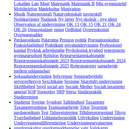
Lokalløn
Løn
Magt
Matematik
Matematik B
Min gymnasietid
Mobiltelefon
Mødekultur
Motivation
Musik
Naturgeografi
Naturvidenskab
navneskift
Nedskæringer
Nudansk
Ny lærer
Nyt skoleår - nye ideer
Observation af undervisning
OK 13
OK 15
OK 21
OK 24
OK 26
Omsorgsdage
optag
Ordblind
Overenskomst
Overgangsalder
Pædagogikum
Palæstina
Pension
politik
Præstationskultur
Praksisfaglighed
Praktikant
privatundervisning
Professionel
kapital
Psykisk arbejdsmiljø
Psykologisk tryghed
regeringens
gymnasieudspil
Religion
Repræsentantskabsmøde
Repræsentantskabsmøde 2023
Repræsentantskabsmøde 2024
Repræsentantskabsmøde 2025
Rettestrategier
samarbejde
mellem uddannelser
Seksualundervisning
Selvcensur
Seniorarbejdsliv
serviceeftersyn
Sexchikane
Sexisme
Skærmfri undervisning
Skriftlighed
Snyd
social arv
Sociale Medier
Socialt taxameter
søgetal
SOP
Sorgorlov
SRP
Stress
Studiepraktik
Studieretning
Studietur
Sverige
Sygdom
Talblindhed
Taxameter
Taxameterordning
Teamsamarbejde
Tekst
Teoretisk
pædagogikum
Test
Tidsregistrering
Tillidsrepræsentant
Tilsyn
Tværfaglighed
Uddannelsespolitik
Udveksling
Undervisning
Undervisningsdifferentiering
Undervisningsevaluering
ungdomskultur
ungdomsuddannelse
valg
Valgkamp