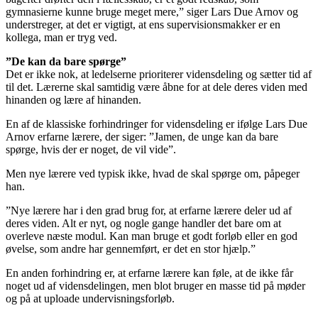
gymnasierne kunne bruge meget mere,” siger Lars Due Arnov og
understreger, at det er vigtigt, at ens supervisionsmakker er en
kollega, man er tryg ved.
”De kan da bare spørge”
Det er ikke nok, at ledelserne prioriterer vidensdeling og sætter tid af
til det. Lærerne skal samtidig være åbne for at dele deres viden med
hinanden og lære af hinanden.
En af de klassiske forhindringer for vidensdeling er ifølge Lars Due
Arnov erfarne lærere, der siger: ”Jamen, de unge kan da bare
spørge, hvis der er noget, de vil vide”.
Men nye lærere ved typisk ikke, hvad de skal spørge om, påpeger
han.
”Nye lærere har i den grad brug for, at erfarne lærere deler ud af
deres viden. Alt er nyt, og nogle gange handler det bare om at
overleve næste modul. Kan man bruge et godt forløb eller en god
øvelse, som andre har gennemført, er det en stor hjælp.”
En anden forhindring er, at erfarne lærere kan føle, at de ikke får
noget ud af vidensdelingen, men blot bruger en masse tid på møder
og på at uploade undervisningsforløb.