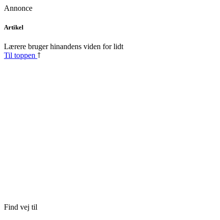
Annonce
Skip
Artikel
to
content
Lærere bruger hinandens viden for lidt
Til toppen
Find vej til