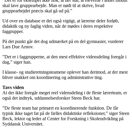
”Det er for eksempel ikke nok, at der står, at eleverne i andet modul
skal lave gruppearbejde. Man er nødt til at skrive, hvad
gruppearbejdet præcis skal gå ud på.”
Ud over en database er det også vigtigt, at lærerne deler forløb,
didaktik og ny faglig viden, når de mødes i deres respektive
faggrupper.
På det punkt går det dog udmærket på en del gymnasier, vurderer
Lars Due Arnov.
”Det er i faggrupperne, at den mest effektive vidensdeling foregår i
dag,” siger han.
I klasse- og studieretningsteamene oplever han derimod, at der mest
bliver snakket om koordinering og administrative ting.
Tavs viden
At der ikke foregår meget reel vidensdeling i de fleste lærerteam, er
også det indtryk, uddannelsesforsker Steen Beck har.
”De fleste team har primært en koordinerende funktion. De får
typisk ikke taget fat på de fælles didaktiske refleksioner,” siger Steen
Beck, lektor og leder af Center for Forskning i Skoleudvikling på
Syddansk Universitet.