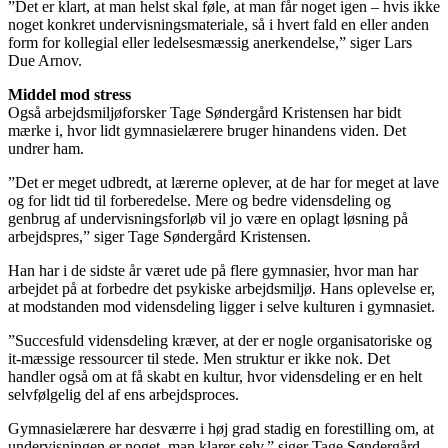
”Det er klart, at man helst skal føle, at man får noget igen – hvis ikke
noget konkret undervisningsmateriale, så i hvert fald en eller anden
form for kollegial eller ledelsesmæssig anerkendelse,” siger Lars
Due Arnov.
Middel mod stress
Også arbejdsmiljøforsker Tage Søndergård Kristensen har bidt
mærke i, hvor lidt gymnasielærere bruger hinandens viden. Det
undrer ham.
”Det er meget udbredt, at lærerne oplever, at de har for meget at lave
og for lidt tid til forberedelse. Mere og bedre vidensdeling og
genbrug af undervisningsforløb vil jo være en oplagt løsning på
arbejdspres,” siger Tage Søndergård Kristensen.
Han har i de sidste år været ude på flere gymnasier, hvor man har
arbejdet på at forbedre det psykiske arbejdsmiljø. Hans oplevelse er,
at modstanden mod vidensdeling ligger i selve kulturen i gymnasiet.
”Succesfuld vidensdeling kræver, at der er nogle organisatoriske og
it-mæssige ressourcer til stede. Men struktur er ikke nok. Det
handler også om at få skabt en kultur, hvor vidensdeling er en helt
selvfølgelig del af ens arbejdsproces.
Gymnasielærere har desværre i høj grad stadig en forestilling om, at
undervisningen er noget, man klarer selv,” siger Tage Søndergård