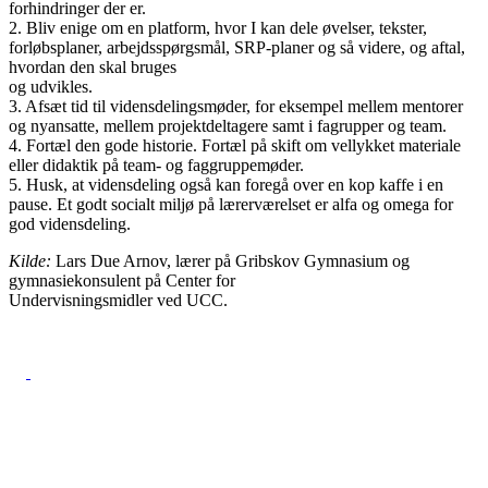
forhindringer der er.
2. Bliv enige om en platform, hvor I kan dele øvelser, tekster,
forløbsplaner, arbejdsspørgsmål, SRP-planer og så videre, og aftal,
hvordan den skal bruges
og udvikles.
3. Afsæt tid til vidensdelingsmøder, for eksempel mellem mentorer
og nyansatte, mellem projektdeltagere samt i fagrupper og team.
4. Fortæl den gode historie. Fortæl på skift om vellykket materiale
eller didaktik på team- og faggruppemøder.
5. Husk, at vidensdeling også kan foregå over en kop kaffe i en
pause. Et godt socialt miljø på lærerværelset er alfa og omega for
god vidensdeling.
Kilde:
Lars Due Arnov, lærer på Gribskov Gymnasium og
gymnasiekonsulent på Center for
Undervisningsmidler ved UCC.