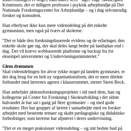
Kristensen, der er tidligere professor i psykisk arbejdsmiljø på Det
Nationale Forskningscenter for Arbejdsmiljø – og i dag selvstændig
forsker og konsulent.
Han efterlyser ikke kun mere vidensdeling på det enkelte
gymnasium, men også på tværs af skolerne.
”Det er både den forskningsbaserede evidens og de erfaringer, den
enkelte skole gør sig, der skal deles langt bedre på landsplan end i
dag. Det vil kræve webbaserede platforme og backup fra for
eksempel universiteter og Undervisningsministeriet.”
Glem drømmen
Skal vidensdelingen for alvor rykke noget på landets gymnasier, er
der dog brug for en helt ny organisationsform, der er mere direkte
forbundet med lærernes ageren i klasserummet, mener Steen Beck.
Han anbefaler aktionsforskningsprojekter i stil med dem, han og
kollegerne på Center for Forskning i Skoleudvikling i det sidste
halvandet år har sat i gang på flere gymnasier – og med gode
resultater. Her har grupper af lærere i samarbejde med en forsker
arbejdet med bestemte temaer og skabt pædagogiske og didaktiske
forbedringer, som lærerne har afprøvet i deres undervisning.
”Det er en meget praksisnær vidensdeling – og mit bedste bud på