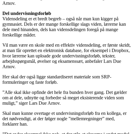
Arnov.
Del undervisningsforløb
Vidensdeling er et bredt begreb – også når man kun kigger på
gymnasiet. Dels er der mange forskellige slags viden, lærerne kan
dele med hinanden, dels kan vidensdelingen foregå på mange
forskellige måder.
Vil man være en skole med en effektiv vidensdeling, er første skridt,
at man får oprettet en elektronisk database, for eksempel i Dropbox,
hvor lærerne kan uploade gode undervisningsforløb, tekster,
arbejdsspørgsmål, øvelser og eksamenssæt, anbefaler Lars Due
Arnov.
Her skal der også ligge standardiseret materiale som SRP-
formuleringer og faste forløb.
”Alle skal ikke opfinde det hele fra bunden hver gang. Det gælder
om at dele, udnytte og forbedre så meget eksisterende viden som
muligt,” siger Lars Due Arnov.
Skal man kunne overtage et undervisningsforløb fra en kollega, er
det nødvendigt, at der følger nogle ”mellemregninger” med,
forklarer han.