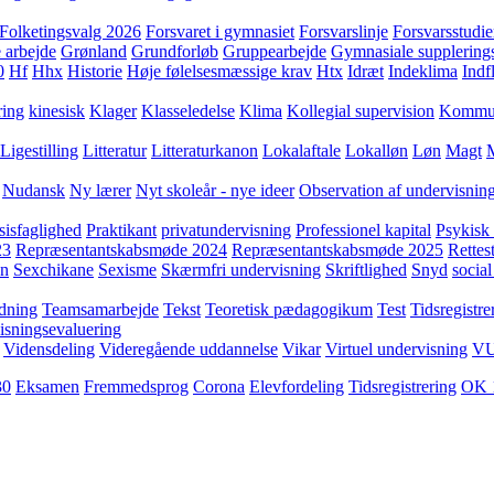
Folketingsvalg 2026
Forsvaret i gymnasiet
Forsvarslinje
Forsvarsstudie
 arbejde
Grønland
Grundforløb
Gruppearbejde
Gymnasiale supplering
0
Hf
Hhx
Historie
Høje følelsesmæssige krav
Htx
Idræt
Indeklima
Indf
ring
kinesisk
Klager
Klasseledelse
Klima
Kollegial supervision
Kommuni
Ligestilling
Litteratur
Litteraturkanon
Lokalaftale
Lokalløn
Løn
Magt
Nudansk
Ny lærer
Nyt skoleår - nye ideer
Observation af undervisnin
sisfaglighed
Praktikant
privatundervisning
Professionel kapital
Psykisk 
23
Repræsentantskabsmøde 2024
Repræsentantskabsmøde 2025
Rettest
yn
Sexchikane
Sexisme
Skærmfri undervisning
Skriftlighed
Snyd
social
dning
Teamsamarbejde
Tekst
Teoretisk pædagogikum
Test
Tidsregistre
isningsevaluering
Vidensdeling
Videregående uddannelse
Vikar
Virtuel undervisning
V
30
Eksamen
Fremmedsprog
Corona
Elevfordeling
Tidsregistrering
OK 