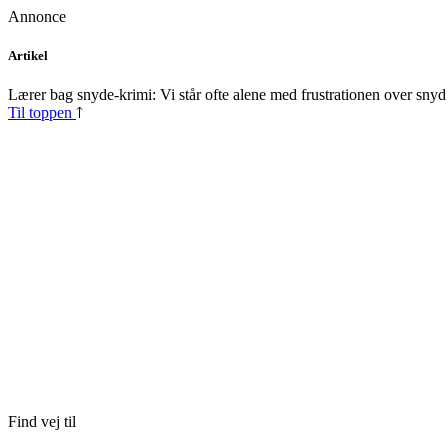
Annonce
Skip
Artikel
to
content
Lærer bag snyde-krimi: Vi står ofte alene med frustrationen over snyd
Til toppen
Find vej til