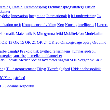
retning
Frafald
Fremmedsprog
Fremmedsprogsstrategi
Fusion
skurser
lydelse
Innovation
Integration
Internationalt
It
It i undervisning
It-
kation og it
Kompetenceudvikling
Køn
Kunstig intelligens
l
Lærer-
Matematik
Matematik B
Min gymnasietid
Mobiltelefon
Mødekultur
g
OK 13
OK 15
OK 21
OK 24
OK 26
Omsorgsdage
optag
Ordblind
arbejdsmiljø
Psykologisk tryghed
regeringens gymnasieudspil
rategier
samarbejde mellem uddannelser
 arv
Sociale Medier
Socialt taxameter
søgetal
SOP
Sorgorlov
SRP
ring
Tillidsrepræsentant
Tilsyn
Tværfaglighed
Uddannelsespolitik
UC
Ytringsfrihed
13
Uddannelsespolitik