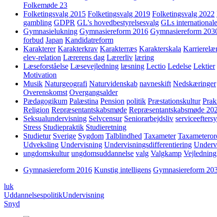
Folkemøde 23
Folketingsvalg 2015
Folketingsvalg 2019
Folketingsvalg 2022
gambling
GDPR
GL's hovedbestyrelsesvalg
GLs internationale
Gymnasielukning
Gymnasiereform 2016
Gymnasiereform 203
forbud
Japan
Kandidatreform
Karakterer
Karakterkrav
Karakterræs
Karakterskala
Karrierelæ
elev-relation
Lærerens dag
Lærerliv
læring
Læseforståelse
Læsevejledning
læsning
Lectio
Ledelse
Lektier
Motivation
Musik
Naturgeografi
Naturvidenskab
navneskift
Nedskæringer
Overenskomst
Overgangsalder
Pædagogikum
Palæstina
Pension
politik
Præstationskultur
Prak
Religion
Repræsentantskabsmøde
Repræsentantskabsmøde 20
Seksualundervisning
Selvcensur
Seniorarbejdsliv
serviceefters
Stress
Studiepraktik
Studieretning
Studietur
Sverige
Sygdom
Talblindhed
Taxameter
Taxameteror
Udveksling
Undervisning
Undervisningsdifferentiering
Underv
ungdomskultur
ungdomsuddannelse
valg
Valgkamp
Vejledning
Gymnasiereform 2016
Kunstig intelligens
Gymnasiereform 20
luk
Uddannelsespolitik
Undervisning
Snyd