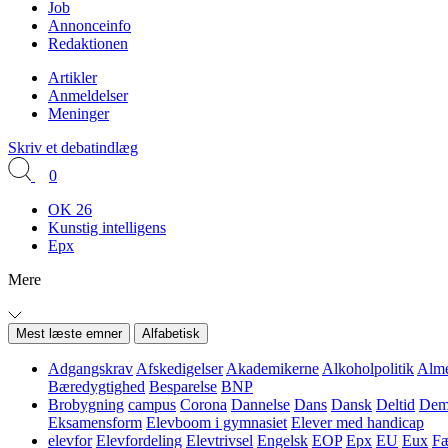
Job
Annonceinfo
Redaktionen
Artikler
Anmeldelser
Meninger
Skriv et debatindlæg
0
OK 26
Kunstig intelligens
Epx
Mere
Mest læste emner
Alfabetisk
Adgangskrav
Afskedigelser
Akademikerne
Alkoholpolitik
Alme
Bæredygtighed
Besparelse
BNP
Brobygning
campus
Corona
Dannelse
Dans
Dansk
Deltid
Demo
Eksamensform
Elevboom i gymnasiet
Elever med handicap
elevfor
Elevfordeling
Elevtrivsel
Engelsk
EOP
Epx
EU
Eux
Fæ