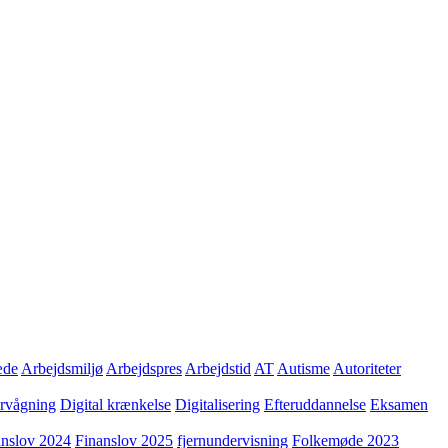
æde
Arbejdsmiljø
Arbejdspres
Arbejdstid
AT
Autisme
Autoriteter
ervågning
Digital krænkelse
Digitalisering
Efteruddannelse
Eksamen
anslov 2024
Finanslov 2025
fjernundervisning
Folkemøde 2023