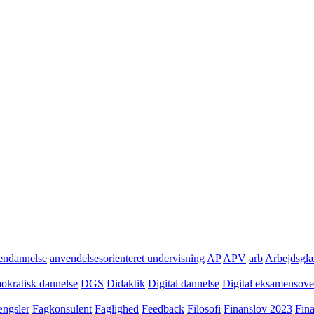
ndannelse
anvendelsesorienteret undervisning
AP
APV
arb
Arbejdsgl
kratisk dannelse
DGS
Didaktik
Digital dannelse
Digital eksamensov
ngsler
Fagkonsulent
Faglighed
Feedback
Filosofi
Finanslov 2023
Fin