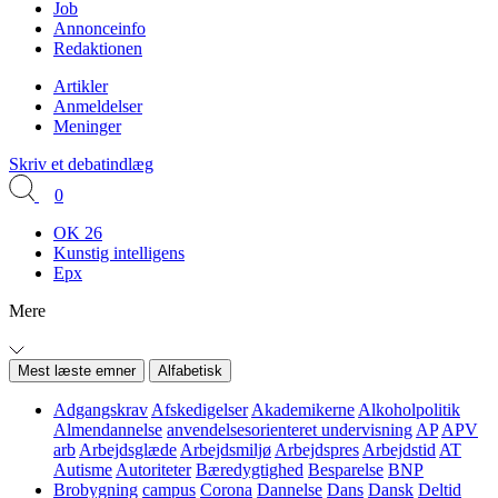
Job
Annonceinfo
Redaktionen
Artikler
Anmeldelser
Meninger
Skriv et debatindlæg
0
OK 26
Kunstig intelligens
Epx
Mere
Mest læste emner
Alfabetisk
Adgangskrav
Afskedigelser
Akademikerne
Alkoholpolitik
Almendannelse
anvendelsesorienteret undervisning
AP
APV
arb
Arbejdsglæde
Arbejdsmiljø
Arbejdspres
Arbejdstid
AT
Autisme
Autoriteter
Bæredygtighed
Besparelse
BNP
Brobygning
campus
Corona
Dannelse
Dans
Dansk
Deltid