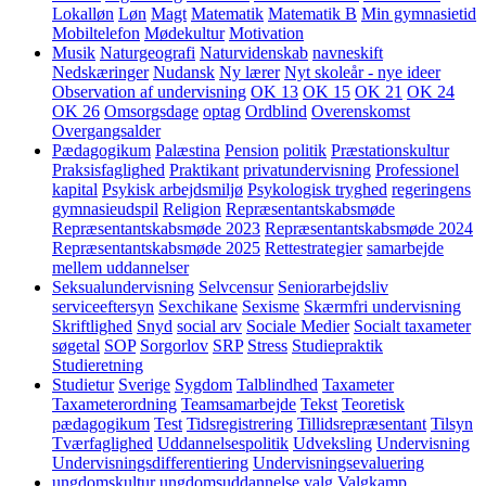
Lokalløn
Løn
Magt
Matematik
Matematik B
Min gymnasietid
Mobiltelefon
Mødekultur
Motivation
Musik
Naturgeografi
Naturvidenskab
navneskift
Nedskæringer
Nudansk
Ny lærer
Nyt skoleår - nye ideer
Observation af undervisning
OK 13
OK 15
OK 21
OK 24
OK 26
Omsorgsdage
optag
Ordblind
Overenskomst
Overgangsalder
Pædagogikum
Palæstina
Pension
politik
Præstationskultur
Praksisfaglighed
Praktikant
privatundervisning
Professionel
kapital
Psykisk arbejdsmiljø
Psykologisk tryghed
regeringens
gymnasieudspil
Religion
Repræsentantskabsmøde
Repræsentantskabsmøde 2023
Repræsentantskabsmøde 2024
Repræsentantskabsmøde 2025
Rettestrategier
samarbejde
mellem uddannelser
Seksualundervisning
Selvcensur
Seniorarbejdsliv
serviceeftersyn
Sexchikane
Sexisme
Skærmfri undervisning
Skriftlighed
Snyd
social arv
Sociale Medier
Socialt taxameter
søgetal
SOP
Sorgorlov
SRP
Stress
Studiepraktik
Studieretning
Studietur
Sverige
Sygdom
Talblindhed
Taxameter
Taxameterordning
Teamsamarbejde
Tekst
Teoretisk
pædagogikum
Test
Tidsregistrering
Tillidsrepræsentant
Tilsyn
Tværfaglighed
Uddannelsespolitik
Udveksling
Undervisning
Undervisningsdifferentiering
Undervisningsevaluering
ungdomskultur
ungdomsuddannelse
valg
Valgkamp