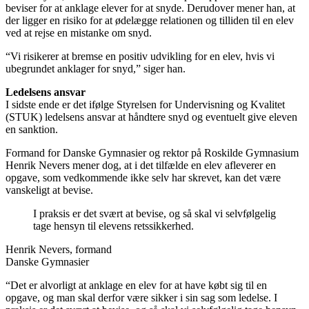
beviser for at anklage elever for at snyde. Derudover mener han, at
der ligger en risiko for at ødelægge relationen og tilliden til en elev
ved at rejse en mistanke om snyd.
“Vi risikerer at bremse en positiv udvikling for en elev, hvis vi
ubegrundet anklager for snyd,” siger han.
Ledelsens ansvar
I sidste ende er det ifølge Styrelsen for Undervisning og Kvalitet
(STUK) ledelsens ansvar at håndtere snyd og eventuelt give eleven
en sanktion.
Formand for Danske Gymnasier og rektor på Roskilde Gymnasium
Henrik Nevers mener dog, at i det tilfælde en elev afleverer en
opgave, som vedkommende ikke selv har skrevet, kan det være
vanskeligt at bevise.
I praksis er det svært at bevise, og så skal vi selvfølgelig
tage hensyn til elevens retssikkerhed.
Henrik Nevers, formand
Danske Gymnasier
“Det er alvorligt at anklage en elev for at have købt sig til en
opgave, og man skal derfor være sikker i sin sag som ledelse. I