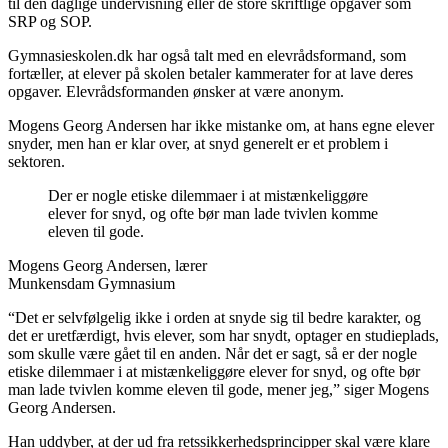
til den daglige undervisning eller de store skriftlige opgaver som
SRP og SOP.
Gymnasieskolen.dk har også talt med en elevrådsformand, som
fortæller, at elever på skolen betaler kammerater for at lave deres
opgaver. Elevrådsformanden ønsker at være anonym.
Mogens Georg Andersen har ikke mistanke om, at hans egne elever
snyder, men han er klar over, at snyd generelt er et problem i
sektoren.
Der er nogle etiske dilemmaer i at mistænkeliggøre
elever for snyd, og ofte bør man lade tvivlen komme
eleven til gode.
Mogens Georg Andersen, lærer
Munkensdam Gymnasium
“Det er selvfølgelig ikke i orden at snyde sig til bedre karakter, og
det er uretfærdigt, hvis elever, som har snydt, optager en studieplads,
som skulle være gået til en anden. Når det er sagt, så er der nogle
etiske dilemmaer i at mistænkeliggøre elever for snyd, og ofte bør
man lade tvivlen komme eleven til gode, mener jeg,” siger Mogens
Georg Andersen.
Han uddyber, at der ud fra retssikkerhedsprincipper skal være klare