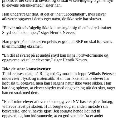
praksis er det svært at bevise, og så skal vi selvfølgelig tage hensyn
til elevens retssikkerhed,” siger han.
Han understreger dog, at det er “helt uacceptabelt”, hvis elever
afleverer opgaver i deres eget navn, de ikke selv har skrevet.
“Elever må selvfølgelig ikke kunne snyde sig til en bedre karakter.
Snyd skal bekæmpes,” siger Henrik Nevers.
Han peger på, at det eksempelvis er godt, at SRP nu skal forsvares
til en mundtlig eksamen.
“En del af svaret på at undgå snyd kan ligge i prøveformerne og
opgaverne, vi stiller eleverne,” siger Henrik Nevers.
Ikke de store konsekvenser
Tillidsrepræsentant på Rungsted Gymnasium Jeppe Willads Petersen
underviser i fysik og matematik. Han tror ikke, at hans elever har
købt sig til opgaver, men kan i sagens natur ikke være sikker. Han
har dog oplevet, at elever snyder med opgaver, og når det sker, tager
han en snak med dem.
“En af mine elever afleverede en opgave i NV baseret på et forsøg,
vi havde lavet på skolen. Hun brugte dog en anden metode i sin
besvarelse, end vi havde gjort. Jeg spurgte hende lidt ind til
opgaven, og hun indrømmede, at en god veninde fra et andet