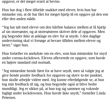
opgaver, er det meget svært at bevise.
Hun har dog i flere tilfælde snakket med elever, hvis hun har
mistanke om, at de har fået for meget hjælp til en opgave på den ene
eller den anden måde.
“Jeg har talt med elever om den hårfine balance mellem at få hjælp
af sin storesøster, og at storesøsteren skriver dele af opgaven. Men
jeg begynder ikke at anklage en elev for at snyde. I den daglige
undervisning skal vi forsøge at bevare tilliden mellem elever og
lærer,” siger hun.
Hun fortæller en anekdote om en elev, som hun mistænkte for snyd
under corona-lockdown. Eleven afleverede en opgave, som havde
en højere standard end normalt.
“Jeg mistænkte hende først for at have snydt, men så valgte jeg at
give hende positiv feedback for opgaven og skrev to-tre punkter,
hun skulle arbejde videre med. Jeg kunne efterfølgende se, at hun
tog min feedback til sig, og hun begyndte også at blive bedre
mundtligt. Jeg er sikker på, at hun tog sig sammen og voksede
fagligt under lockdownen. Hun havde ikke snydt,” fortæller Linda
Petersen.