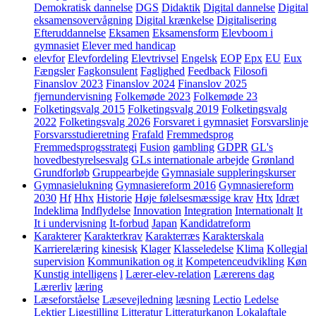
Demokratisk dannelse
DGS
Didaktik
Digital dannelse
Digital
eksamensovervågning
Digital krænkelse
Digitalisering
Efteruddannelse
Eksamen
Eksamensform
Elevboom i
gymnasiet
Elever med handicap
elevfor
Elevfordeling
Elevtrivsel
Engelsk
EOP
Epx
EU
Eux
Fængsler
Fagkonsulent
Faglighed
Feedback
Filosofi
Finanslov 2023
Finanslov 2024
Finanslov 2025
fjernundervisning
Folkemøde 2023
Folkemøde 23
Folketingsvalg 2015
Folketingsvalg 2019
Folketingsvalg
2022
Folketingsvalg 2026
Forsvaret i gymnasiet
Forsvarslinje
Forsvarsstudieretning
Frafald
Fremmedsprog
Fremmedsprogsstrategi
Fusion
gambling
GDPR
GL's
hovedbestyrelsesvalg
GLs internationale arbejde
Grønland
Grundforløb
Gruppearbejde
Gymnasiale suppleringskurser
Gymnasielukning
Gymnasiereform 2016
Gymnasiereform
2030
Hf
Hhx
Historie
Høje følelsesmæssige krav
Htx
Idræt
Indeklima
Indflydelse
Innovation
Integration
Internationalt
It
It i undervisning
It-forbud
Japan
Kandidatreform
Karakterer
Karakterkrav
Karakterræs
Karakterskala
Karrierelæring
kinesisk
Klager
Klasseledelse
Klima
Kollegial
supervision
Kommunikation og it
Kompetenceudvikling
Køn
Kunstig intelligens
l
Lærer-elev-relation
Lærerens dag
Lærerliv
læring
Læseforståelse
Læsevejledning
læsning
Lectio
Ledelse
Lektier
Ligestilling
Litteratur
Litteraturkanon
Lokalaftale