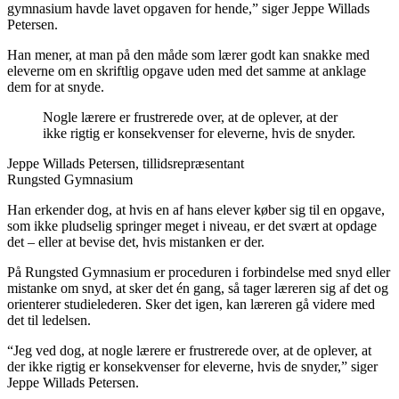
gymnasium havde lavet opgaven for hende,” siger Jeppe Willads
Petersen.
Han mener, at man på den måde som lærer godt kan snakke med
eleverne om en skriftlig opgave uden med det samme at anklage
dem for at snyde.
Nogle lærere er frustrerede over, at de oplever, at der
ikke rigtig er konsekvenser for eleverne, hvis de snyder.
Jeppe Willads Petersen, tillidsrepræsentant
Rungsted Gymnasium
Han erkender dog, at hvis en af hans elever køber sig til en opgave,
som ikke pludselig springer meget i niveau, er det svært at opdage
det – eller at bevise det, hvis mistanken er der.
På Rungsted Gymnasium er proceduren i forbindelse med snyd eller
mistanke om snyd, at sker det én gang, så tager læreren sig af det og
orienterer studielederen. Sker det igen, kan læreren gå videre med
det til ledelsen.
“Jeg ved dog, at nogle lærere er frustrerede over, at de oplever, at
der ikke rigtig er konsekvenser for eleverne, hvis de snyder,” siger
Jeppe Willads Petersen.