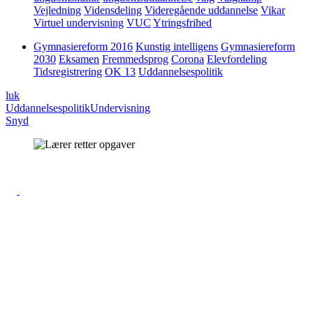
Vejledning
Vidensdeling
Videregående uddannelse
Vikar
Virtuel undervisning
VUC
Ytringsfrihed
Gymnasiereform 2016
Kunstig intelligens
Gymnasiereform
2030
Eksamen
Fremmedsprog
Corona
Elevfordeling
Tidsregistrering
OK 13
Uddannelsespolitik
luk
Uddannelsespolitik
Undervisning
Snyd