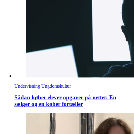
Undervisning
Ungdomskultur
Sådan køber elever opgaver på nettet: En
sælger og en køber fortæller