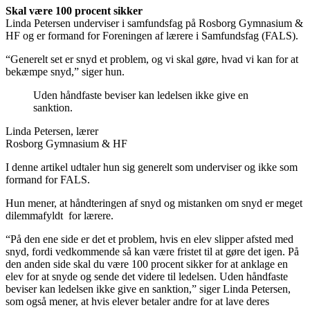
Skal være 100 procent sikker
Linda Petersen ​​underviser i samfundsfag på Rosborg Gymnasium &
HF og er formand for Foreningen af lærere i Samfundsfag (​FALS).
“Generelt set er snyd et problem, og vi skal gøre, hvad vi kan for at
bekæmpe snyd,” siger hun.
Uden håndfaste beviser kan ledelsen ikke give en
sanktion.
Linda Petersen, lærer
Rosborg Gymnasium & HF
I denne artikel udtaler hun sig generelt som underviser og ikke som
formand for FALS.
Hun mener, at håndteringen af snyd og mistanken om snyd er meget
dilemmafyldt for lærere.
“På den ene side er det et problem, hvis en elev slipper afsted med
snyd, fordi vedkommende så kan være fristet til at gøre det igen. På
den anden side skal du være 100 procent sikker for at anklage en
elev for at snyde og sende det videre til ledelsen. Uden håndfaste
beviser kan ledelsen ikke give en sanktion,” siger Linda Petersen,
som også mener, at hvis elever betaler andre for at lave deres