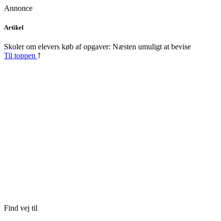
Annonce
Skip
Artikel
to
content
Skoler om elevers køb af opgaver: Næsten umuligt at bevise
Til toppen
Find vej til