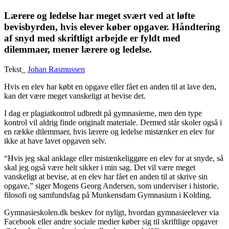
Lærere og ledelse har meget svært ved at løfte
bevisbyrden, hvis elever køber opgaver. Håndtering
af snyd med skriftligt arbejde er fyldt med
dilemmaer, mener lærere og ledelse.
Tekst_
Johan Rasmussen
Hvis en elev har købt en opgave eller fået en anden til at lave den,
kan det være meget vanskeligt at bevise det.
I dag er plagiatkontrol udbredt på gymnasierne, men den type
kontrol vil aldrig finde originalt materiale. Dermed står skoler også i
en række dilemmaer, hvis lærere og ledelse mistænker en elev for
ikke at have lavet opgaven selv.
“Hvis jeg skal anklage eller mistænkeliggøre en elev for at snyde, så
skal jeg også være helt sikker i min sag. Det vil være meget
vanskeligt at bevise, at en elev har fået en anden til at skrive sin
opgave,” siger Mogens Georg Andersen, som underviser i historie,
filosofi og samfundsfag på Munkensdam Gymnasium i Kolding.
Gymnasieskolen.dk beskev for nyligt, hvordan gymnasieelever via
Facebook eller andre sociale medier køber sig til skriftlige opgaver