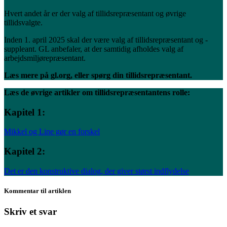
Hvert andet år er der valg af tillidsrepræsentant og øvrige
tillidsvalgte.
Inden 1. april 2025 skal der være valg af tillidsrepræsentant og -
suppleant. GL anbefaler, at der samtidig afholdes valg af
arbejdsmiljørepræsentant.
Læs mere på
gl.org,
eller
spørg din tillidsrepræsentant.
Læs de øvrige artikler om tillidsrepræsentantens rolle:
Kapitel 1:
Mikkel og Line gør en forskel
Kapitel 2:
Det er den konstruktive dialog, der giver størst indflydelse
Kommentar til artiklen
Skriv et svar