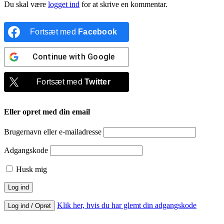
Du skal være
logget ind
for at skrive en kommentar.
Fortsæt med
Facebook
Continue with
Google
Fortsæt med
Twitter
Eller opret med din email
Brugernavn eller e-mailadresse
Adgangskode
Husk mig
Klik her, hvis du har glemt din adgangskode
Log ind / Opret