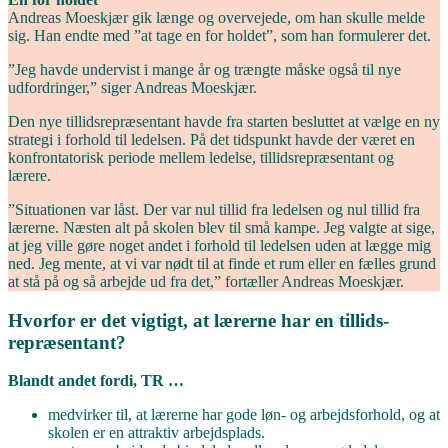
Andreas Moeskjær gik længe og overvejede, om han skulle melde
sig. Han endte med ”at tage en for holdet”, som han formulerer det.
”Jeg havde undervist i mange år og trængte måske også til nye
udfordringer,” siger Andreas Moeskjær.
Den nye tillidsrepræsentant havde fra starten besluttet at vælge en ny
strategi i forhold til ledelsen. På det tidspunkt havde der været en
konfrontatorisk periode mellem ledelse, tillidsrepræsentant og
lærere.
”Situationen var låst. Der var nul tillid fra ledelsen og nul tillid fra
lærerne. Næsten alt på skolen blev til små kampe. Jeg valgte at sige,
at jeg ville gøre noget andet i forhold til ledelsen uden at lægge mig
ned. Jeg mente, at vi var nødt til at finde et rum eller en fælles grund
at stå på og så arbejde ud fra det,” fortæller Andreas Moeskjær.
Hvorfor er det ­vigtigt, at ­lærerne har en tillids­
repræsentant?
Blandt andet fordi, TR …
medvirker til, at lærerne har gode løn- og arbejdsforhold, og at
skolen er en attraktiv arbejdsplads.