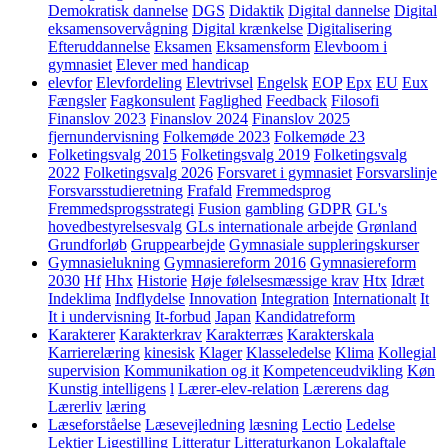
Demokratisk dannelse
DGS
Didaktik
Digital dannelse
Digital
eksamensovervågning
Digital krænkelse
Digitalisering
Efteruddannelse
Eksamen
Eksamensform
Elevboom i
gymnasiet
Elever med handicap
elevfor
Elevfordeling
Elevtrivsel
Engelsk
EOP
Epx
EU
Eux
Fængsler
Fagkonsulent
Faglighed
Feedback
Filosofi
Finanslov 2023
Finanslov 2024
Finanslov 2025
fjernundervisning
Folkemøde 2023
Folkemøde 23
Folketingsvalg 2015
Folketingsvalg 2019
Folketingsvalg
2022
Folketingsvalg 2026
Forsvaret i gymnasiet
Forsvarslinje
Forsvarsstudieretning
Frafald
Fremmedsprog
Fremmedsprogsstrategi
Fusion
gambling
GDPR
GL's
hovedbestyrelsesvalg
GLs internationale arbejde
Grønland
Grundforløb
Gruppearbejde
Gymnasiale suppleringskurser
Gymnasielukning
Gymnasiereform 2016
Gymnasiereform
2030
Hf
Hhx
Historie
Høje følelsesmæssige krav
Htx
Idræt
Indeklima
Indflydelse
Innovation
Integration
Internationalt
It
It i undervisning
It-forbud
Japan
Kandidatreform
Karakterer
Karakterkrav
Karakterræs
Karakterskala
Karrierelæring
kinesisk
Klager
Klasseledelse
Klima
Kollegial
supervision
Kommunikation og it
Kompetenceudvikling
Køn
Kunstig intelligens
l
Lærer-elev-relation
Lærerens dag
Lærerliv
læring
Læseforståelse
Læsevejledning
læsning
Lectio
Ledelse
Lektier
Ligestilling
Litteratur
Litteraturkanon
Lokalaftale