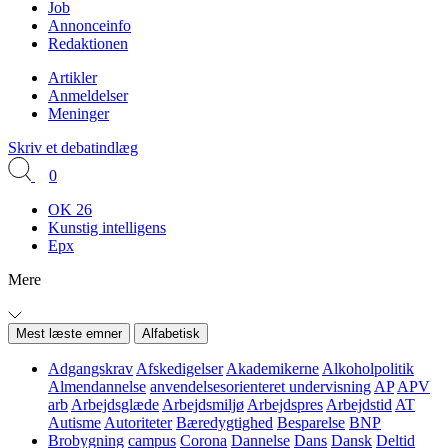
Job
Annonceinfo
Redaktionen
Artikler
Anmeldelser
Meninger
Skriv et debatindlæg
0
OK 26
Kunstig intelligens
Epx
Mere
Mest læste emner
Alfabetisk
Adgangskrav
Afskedigelser
Akademikerne
Alkoholpolitik
Almendannelse
anvendelsesorienteret undervisning
AP
APV
arb
Arbejdsglæde
Arbejdsmiljø
Arbejdspres
Arbejdstid
AT
Autisme
Autoriteter
Bæredygtighed
Besparelse
BNP
Brobygning
campus
Corona
Dannelse
Dans
Dansk
Deltid