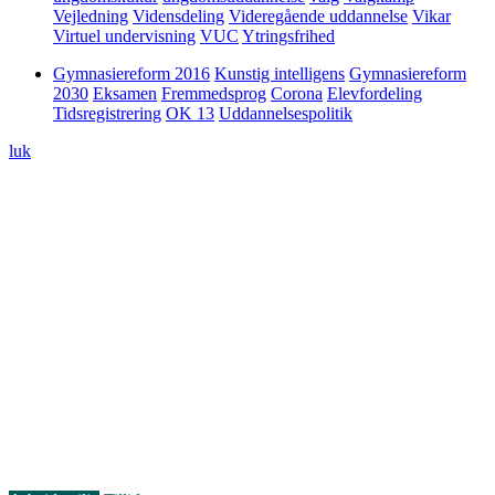
Vejledning
Vidensdeling
Videregående uddannelse
Vikar
Virtuel undervisning
VUC
Ytringsfrihed
Gymnasiereform 2016
Kunstig intelligens
Gymnasiereform
2030
Eksamen
Fremmedsprog
Corona
Elevfordeling
Tidsregistrering
OK 13
Uddannelsespolitik
luk
10. februar 2025
“Jeg opnår ikke noget ved at stå og råbe
på en ølkasse”