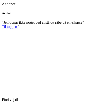
Annonce
Skip
Artikel
to
content
“Jeg opnår ikke noget ved at stå og råbe på en ølkasse”
Til toppen
Find vej til