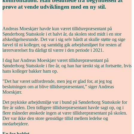
konfrontation. Han besluttede fra begyndelsen at
prøve at vende udviklingen med en ny stil.
A
ndreas Moeskjær havde kun været tillidsrepræsentant på
Sønderborg Statsskole i et halvt år, da skolen stod midt i en stor
afskedigelsesrunde. Det var i sig selv hårdt at skulle støtte og sige
farvel til ni kolleger,
og samtidig gik arbejdsmiljøet for resten af
lærerværelset fra dårligt til værre i den periode i 2021.
I dag har Andreas Moeskjær været tillidsrepræsentant på
Sønderborg Statsskole i fire år, og han har tænkt sig at fortsætte, hvis
hans kolleger bakker ham op.
”Det har været udfordrende, men jeg er glad for, at jeg tog
beslutningen om at blive tillidsrepræsentant,” siger Andreas
Moeskjær.
Det psykiske arbejdsmiljø var i bund på Sønderborg Statsskole for
fire år siden. Den tidligere tillidsrepræsentant havde sagt op, og i
flere måneder ønskede ingen at være tillidsrepræsentant på skolen.
Der var ikke den store gensidige tillid mellem ledelse og
medarbejdere.
En for holdet