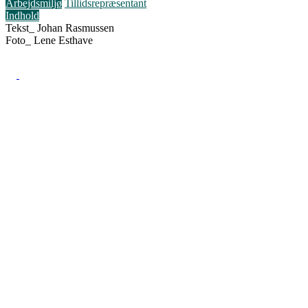
Arbejdsmiljø
Tillidsrepræsentant
Indhold
Tekst_
Johan Rasmussen
Foto_
Lene Esthave