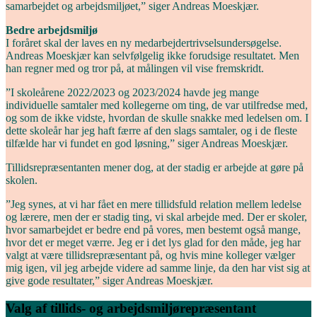
samarbejdet og arbejdsmiljøet,” siger Andreas Moeskjær.
Bedre arbejdsmiljø
I foråret skal der laves en ny medarbejdertrivselsundersøgelse.
Andreas Moeskjær kan selvfølgelig ikke forudsige resultatet. Men
han regner med og tror på, at målingen vil vise fremskridt.
”I skoleårene 2022/2023 og 2023/2024 havde jeg mange
individuelle samtaler med kollegerne om ting, de var utilfredse med,
og som de ikke vidste, hvordan de skulle snakke med ledelsen om. I
dette skoleår har jeg haft færre af den slags samtaler, og i de fleste
tilfælde har vi fundet en god løsning,” siger Andreas Moeskjær.
Tillidsrepræsentanten mener dog, at der stadig er arbejde at gøre på
skolen.
”Jeg synes, at vi har fået en mere tillidsfuld relation mellem ledelse
og lærere, men der er stadig ting, vi skal arbejde med. Der er skoler,
hvor samarbejdet er bedre end på vores, men bestemt også mange,
hvor det er meget værre. Jeg er i det lys glad for den måde, jeg har
valgt at være tillidsrepræsentant på, og hvis mine kolleger vælger
mig igen, vil jeg arbejde videre ad samme linje, da den har vist sig at
give gode resultater,” siger Andreas Moeskjær.
Valg af tillids- og arbejdsmiljørepræsentant