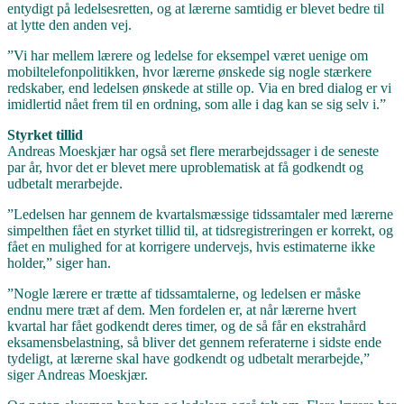
entydigt på ledelsesretten, og at lærerne samtidig er blevet bedre til
at lytte den anden vej.
”Vi har mellem lærere og ledelse for eksempel været uenige om
mobiltelefonpolitikken, hvor lærerne ønskede sig nogle stærkere
redskaber, end ledelsen ønskede at stille op. Via en bred dialog er vi
imidlertid nået frem til en ordning, som alle i dag kan se sig selv i.”
Styrket tillid
Andreas Moeskjær har også set flere merarbejdssager i de seneste
par år, hvor det er blevet mere uproblematisk at få godkendt og
udbetalt merarbejde.
”Ledelsen har gennem de kvartalsmæssige tidssamtaler med lærerne
simpelthen fået en styrket tillid til, at tidsregistreringen er korrekt, og
fået en mulighed for at korrigere undervejs, hvis estimaterne ikke
holder,” siger han.
”Nogle lærere er trætte af tidssamtalerne, og ledelsen er måske
endnu mere træt af dem. Men fordelen er, at når lærerne hvert
kvartal har fået godkendt deres timer, og de så får en ekstrahård
eksamensbelastning, så bliver det gennem referaterne i sidste ende
tydeligt, at lærerne skal have godkendt og udbetalt merarbejde,”
siger Andreas Moeskjær.