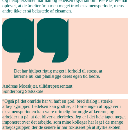
Og netop eksamen har han og ledelsen også talt om. Flere lærere har
oplevet, at de år efter år har en meget travl eksamensperiode, mens
andre ikke er så belastede af eksamen.
Det har hjulpet rigtig meget i forhold til stress, at
lærerne nu kan planlægge deres egen tid bedre.
Andreas Moeskjær, tillidsrepræsentant
Sønderborg Statsskole
”Også på det område har vi haft en god, bred dialog i stærke
arbejdsgrupper. Ledelsen kan godt se, at fordelingen af opgaver i
eksamensperioden kan være urimelig for nogle af lærerne, og
arbejder nu på, at det bliver anderledes. Jeg er i det hele taget meget
imponeret over det arbejde, som mine kolleger har lagt i de mange
arbejdsgrupper, der de senere år har fokuseret på at styrke skolen,