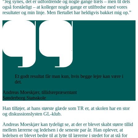
”Jeg synes, det er udfordrende og nogle gange træls – men til dels
også forståeligt – at kolleger nogle gange er utilfredse med vores
resultater og min linje. Men flertallet har heldigvis bakket mig op.”
Et godt resultat får man kun, hvis begge lejre kan være i
det.
Andreas Moeskjær, tillidsrepræsentant
Sønderborg Statsskole
Han tilføjer, at hans største glæde som TR er, at skolen har en stor
og diskussionslysten GL-klub.
Andreas Moeskjær kan tydeligt se, at der er blevet skabt større tillid
mellem lærerne og ledelsen i de seneste par år. Han oplever, at
ledelsen er blevet bedre til at lytte til lærerne i stedet for at stå for