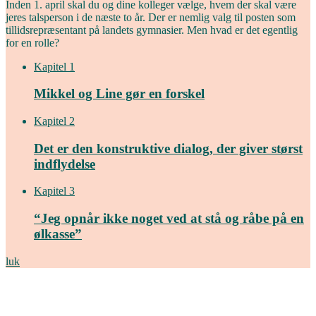
Inden 1. april skal du og dine kolleger vælge, hvem der skal være
jeres talsperson i de næste to år. Der er nemlig valg til posten som
tillids­repræsentant på landets ­gymnasier. Men hvad er det egentlig
for en rolle?
Kapitel 1
Mikkel og Line gør en forskel
Kapitel 2
Det er den konstruktive dialog, der giver størst
indflydelse
Kapitel 3
“Jeg opnår ikke noget ved at stå og råbe på en
ølkasse”
luk