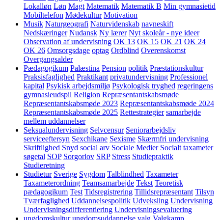
Lokalløn
Løn
Magt
Matematik
Matematik B
Min gymnasietid
Mobiltelefon
Mødekultur
Motivation
Musik
Naturgeografi
Naturvidenskab
navneskift
Nedskæringer
Nudansk
Ny lærer
Nyt skoleår - nye ideer
Observation af undervisning
OK 13
OK 15
OK 21
OK 24
OK 26
Omsorgsdage
optag
Ordblind
Overenskomst
Overgangsalder
Pædagogikum
Palæstina
Pension
politik
Præstationskultur
Praksisfaglighed
Praktikant
privatundervisning
Professionel
kapital
Psykisk arbejdsmiljø
Psykologisk tryghed
regeringens
gymnasieudspil
Religion
Repræsentantskabsmøde
Repræsentantskabsmøde 2023
Repræsentantskabsmøde 2024
Repræsentantskabsmøde 2025
Rettestrategier
samarbejde
mellem uddannelser
Seksualundervisning
Selvcensur
Seniorarbejdsliv
serviceeftersyn
Sexchikane
Sexisme
Skærmfri undervisning
Skriftlighed
Snyd
social arv
Sociale Medier
Socialt taxameter
søgetal
SOP
Sorgorlov
SRP
Stress
Studiepraktik
Studieretning
Studietur
Sverige
Sygdom
Talblindhed
Taxameter
Taxameterordning
Teamsamarbejde
Tekst
Teoretisk
pædagogikum
Test
Tidsregistrering
Tillidsrepræsentant
Tilsyn
Tværfaglighed
Uddannelsespolitik
Udveksling
Undervisning
Undervisningsdifferentiering
Undervisningsevaluering
ungdomskultur
ungdomsuddannelse
valg
Valgkamp