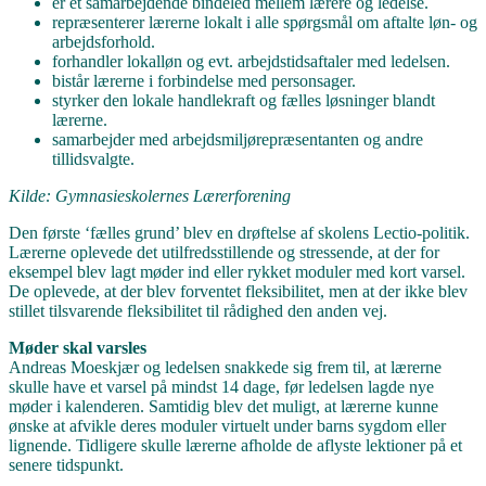
er et samarbejdende bindeled mellem lærere og ledelse.
repræsenterer lærerne lokalt i alle spørgsmål om aftalte løn- og
arbejdsforhold.
forhandler lokalløn og evt. arbejdstidsaftaler med ledelsen.
bistår lærerne i forbindelse med personsager.
styrker den lokale handlekraft og fælles løsninger blandt
lærerne.
samarbejder med arbejdsmiljørepræsentanten og andre
tillidsvalgte.
Kilde: Gymnasieskolernes Lærerforening
Den første ‘fælles grund’ blev en drøftelse af skolens Lectio-politik.
Lærerne oplevede det utilfredsstillende og stressende, at der for
eksempel blev lagt møder ind eller rykket moduler med kort varsel.
De oplevede, at der blev forventet fleksibilitet, men at der ikke blev
stillet tilsvarende fleksibilitet til rådighed den anden vej.
Møder skal varsles
Andreas Moeskjær og ledelsen snakkede sig frem til, at lærerne
skulle have et varsel på mindst 14 dage, før ledelsen lagde nye
møder i kalenderen. Samtidig blev det muligt, at lærerne kunne
ønske at afvikle deres moduler virtuelt under barns sygdom eller
lignende. Tidligere skulle lærerne afholde de aflyste lektioner på et
senere tidspunkt.