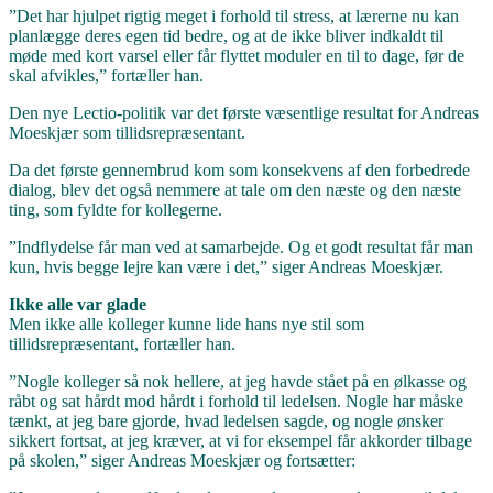
”Det har hjulpet rigtig meget i forhold til stress, at lærerne nu kan
planlægge deres egen tid bedre, og at de ikke bliver indkaldt til
møde med kort varsel eller får flyttet moduler en til to dage, før de
skal afvikles,” fortæller han.
Den nye Lectio-politik var det første væsentlige resultat for Andreas
Moeskjær som tillidsrepræsentant.
Da det første gennembrud kom som konsekvens af den forbedrede
dialog, blev det også nemmere at tale om den næste og den næste
ting, som fyldte for kollegerne.
”Indflydelse får man ved at samarbejde. Og et godt resultat får man
kun, hvis begge lejre kan være i det,” siger Andreas Moeskjær.
Ikke alle var glade
Men ikke alle kolleger kunne lide hans nye stil som
tillidsrepræsentant, fortæller han.
”Nogle kolleger så nok hellere, at jeg havde stået på en ølkasse og
råbt og sat hårdt mod hårdt i forhold til ledelsen. Nogle har måske
tænkt, at jeg bare gjorde, hvad ledelsen sagde, og nogle ønsker
sikkert fortsat, at jeg kræver, at vi for eksempel får akkorder tilbage
på skolen,” siger Andreas Moeskjær og fortsætter: