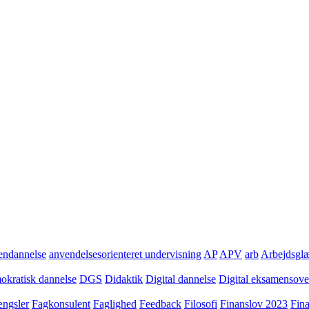
ndannelse
anvendelsesorienteret undervisning
AP
APV
arb
Arbejdsgl
kratisk dannelse
DGS
Didaktik
Digital dannelse
Digital eksamensov
ngsler
Fagkonsulent
Faglighed
Feedback
Filosofi
Finanslov 2023
Fin