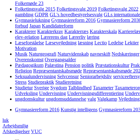
Folkemøde 23
Folketingsvalg 2015
Folketingsvalg 2019
Folketingsvalg 2022
gambling
GDPR
GL's hovedbestyrelsesvalg
GLs internationale
Gymnasielukning
Gymnasiereform 2016
Gymnasiereform 203
forbud
Japan
Kandidatreform
Karakterer
Karakterkrav
Karakterræs
Karakterskala
Karrierelæ
elev-relation
Lærerens dag
Lærerliv
læring
Læseforståelse
Læsevejledning
læsning
Lectio
Ledelse
Lektier
Motivation
Musik
Naturgeografi
Naturvidenskab
navneskift
Nedskæringer
Overenskomst
Overgangsalder
Pædagogikum
Palæstina
Pension
politik
Præstationskultur
Prak
Religion
Repræsentantskabsmøde
Repræsentantskabsmøde 20
Seksualundervisning
Selvcensur
Seniorarbejdsliv
serviceefters
Stress
Studiepraktik
Studieretning
Studietur
Sverige
Sygdom
Talblindhed
Taxameter
Taxameteror
Udveksling
Undervisning
Undervisningsdifferentiering
Underv
ungdomskultur
ungdomsuddannelse
valg
Valgkamp
Vejledning
Gymnasiereform 2016
Kunstig intelligens
Gymnasiereform 20
luk
Arbejdsmiljø
Afskedigelser
VUC