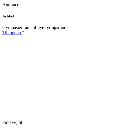
Annonce
Skip
Artikel
to
content
Gymnasier ramt af nye fyringsrunder
Til toppen
Find vej til