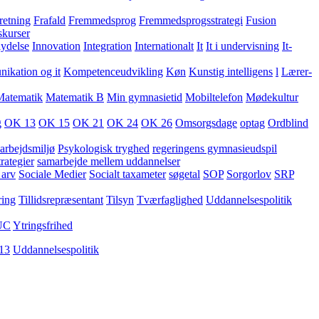
retning
Frafald
Fremmedsprog
Fremmedsprogsstrategi
Fusion
skurser
lydelse
Innovation
Integration
Internationalt
It
It i undervisning
It-
kation og it
Kompetenceudvikling
Køn
Kunstig intelligens
l
Lærer-
Matematik
Matematik B
Min gymnasietid
Mobiltelefon
Mødekultur
g
OK 13
OK 15
OK 21
OK 24
OK 26
Omsorgsdage
optag
Ordblind
arbejdsmiljø
Psykologisk tryghed
regeringens gymnasieudspil
rategier
samarbejde mellem uddannelser
 arv
Sociale Medier
Socialt taxameter
søgetal
SOP
Sorgorlov
SRP
ring
Tillidsrepræsentant
Tilsyn
Tværfaglighed
Uddannelsespolitik
UC
Ytringsfrihed
13
Uddannelsespolitik