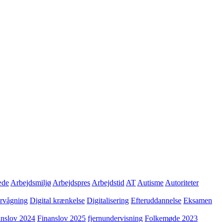
æde
Arbejdsmiljø
Arbejdspres
Arbejdstid
AT
Autisme
Autoriteter
ervågning
Digital krænkelse
Digitalisering
Efteruddannelse
Eksamen
anslov 2024
Finanslov 2025
fjernundervisning
Folkemøde 2023