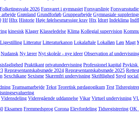
Folketingsvalg 2026
Forsvaret i gymnasiet
Forsvarslinje
Forsvarsstudie
 arbejde
Grønland
Grundforløb
Gruppearbejde
Gymnasiale supplering
0
Hf
Hhx
Historie
Høje følelsesmæssige krav
Htx
Idræt
Indeklima
Indf
ring
kinesisk
Klager
Klasseledelse
Klima
Kollegial supervision
Kommuni
Ligestilling
Litteratur
Litteraturkanon
Lokalaftale
Lokalløn
Løn
Magt
Nudansk
Ny lærer
Nyt skoleår - nye ideer
Observation af undervisnin
sisfaglighed
Praktikant
privatundervisning
Professionel kapital
Psykisk 
23
Repræsentantskabsmøde 2024
Repræsentantskabsmøde 2025
Rettest
yn
Sexchikane
Sexisme
Skærmfri undervisning
Skriftlighed
Snyd
social
dning
Teamsamarbejde
Tekst
Teoretisk pædagogikum
Test
Tidsregistre
isningsevaluering
Vidensdeling
Videregående uddannelse
Vikar
Virtuel undervisning
V
30
Eksamen
Fremmedsprog
Corona
Elevfordeling
Tidsregistrering
OK 