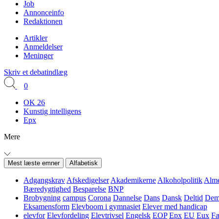
Job
Annonceinfo
Redaktionen
Artikler
Anmeldelser
Meninger
Skriv et debatindlæg
0
OK 26
Kunstig intelligens
Epx
Mere
Mest læste emner
Alfabetisk
Adgangskrav
Afskedigelser
Akademikerne
Alkoholpolitik
Alme
Bæredygtighed
Besparelse
BNP
Brobygning
campus
Corona
Dannelse
Dans
Dansk
Deltid
Demo
Eksamensform
Elevboom i gymnasiet
Elever med handicap
elevfor
Elevfordeling
Elevtrivsel
Engelsk
EOP
Epx
EU
Eux
Fæ