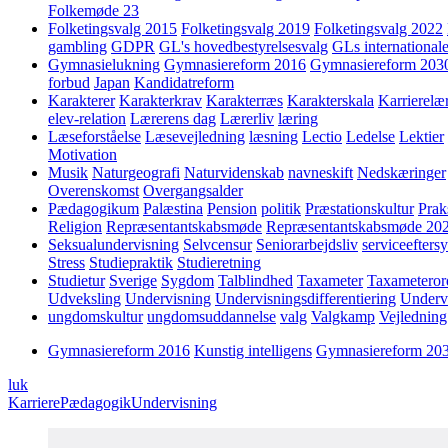
Folkemøde 23
Folketingsvalg 2015
Folketingsvalg 2019
Folketingsvalg 2022
gambling
GDPR
GL's hovedbestyrelsesvalg
GLs internationale
Gymnasielukning
Gymnasiereform 2016
Gymnasiereform 203
forbud
Japan
Kandidatreform
Karakterer
Karakterkrav
Karakterræs
Karakterskala
Karrierelæ
elev-relation
Lærerens dag
Lærerliv
læring
Læseforståelse
Læsevejledning
læsning
Lectio
Ledelse
Lektier
Motivation
Musik
Naturgeografi
Naturvidenskab
navneskift
Nedskæringer
Overenskomst
Overgangsalder
Pædagogikum
Palæstina
Pension
politik
Præstationskultur
Prak
Religion
Repræsentantskabsmøde
Repræsentantskabsmøde 20
Seksualundervisning
Selvcensur
Seniorarbejdsliv
serviceefters
Stress
Studiepraktik
Studieretning
Studietur
Sverige
Sygdom
Talblindhed
Taxameter
Taxameteror
Udveksling
Undervisning
Undervisningsdifferentiering
Underv
ungdomskultur
ungdomsuddannelse
valg
Valgkamp
Vejledning
Gymnasiereform 2016
Kunstig intelligens
Gymnasiereform 20
luk
Karriere
Pædagogik
Undervisning