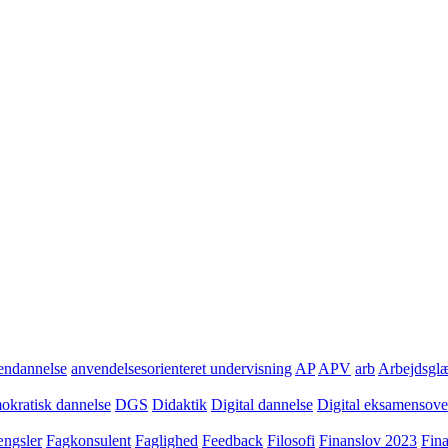
ndannelse
anvendelsesorienteret undervisning
AP
APV
arb
Arbejdsgl
kratisk dannelse
DGS
Didaktik
Digital dannelse
Digital eksamensov
ngsler
Fagkonsulent
Faglighed
Feedback
Filosofi
Finanslov 2023
Fin