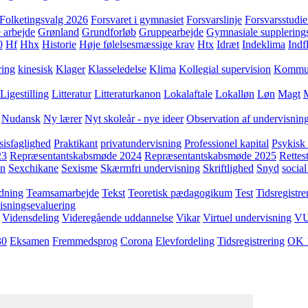
Folketingsvalg 2026
Forsvaret i gymnasiet
Forsvarslinje
Forsvarsstudie
 arbejde
Grønland
Grundforløb
Gruppearbejde
Gymnasiale supplering
0
Hf
Hhx
Historie
Høje følelsesmæssige krav
Htx
Idræt
Indeklima
Indf
ring
kinesisk
Klager
Klasseledelse
Klima
Kollegial supervision
Kommuni
Ligestilling
Litteratur
Litteraturkanon
Lokalaftale
Lokalløn
Løn
Magt
Nudansk
Ny lærer
Nyt skoleår - nye ideer
Observation af undervisnin
sisfaglighed
Praktikant
privatundervisning
Professionel kapital
Psykisk 
23
Repræsentantskabsmøde 2024
Repræsentantskabsmøde 2025
Rettest
yn
Sexchikane
Sexisme
Skærmfri undervisning
Skriftlighed
Snyd
social
dning
Teamsamarbejde
Tekst
Teoretisk pædagogikum
Test
Tidsregistre
isningsevaluering
Vidensdeling
Videregående uddannelse
Vikar
Virtuel undervisning
V
30
Eksamen
Fremmedsprog
Corona
Elevfordeling
Tidsregistrering
OK 