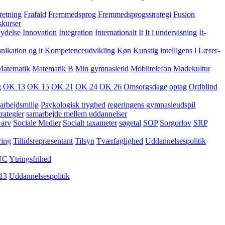
retning
Frafald
Fremmedsprog
Fremmedsprogsstrategi
Fusion
skurser
lydelse
Innovation
Integration
Internationalt
It
It i undervisning
It-
kation og it
Kompetenceudvikling
Køn
Kunstig intelligens
l
Lærer-
Matematik
Matematik B
Min gymnasietid
Mobiltelefon
Mødekultur
g
OK 13
OK 15
OK 21
OK 24
OK 26
Omsorgsdage
optag
Ordblind
arbejdsmiljø
Psykologisk tryghed
regeringens gymnasieudspil
rategier
samarbejde mellem uddannelser
 arv
Sociale Medier
Socialt taxameter
søgetal
SOP
Sorgorlov
SRP
ring
Tillidsrepræsentant
Tilsyn
Tværfaglighed
Uddannelsespolitik
UC
Ytringsfrihed
13
Uddannelsespolitik