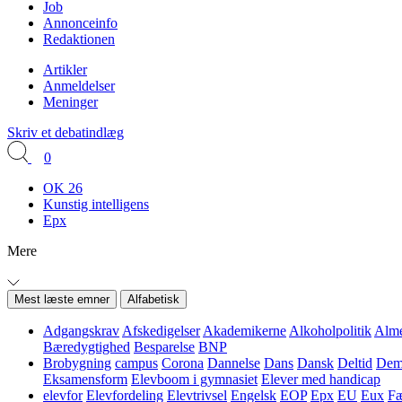
Job
Annonceinfo
Redaktionen
Artikler
Anmeldelser
Meninger
Skriv et debatindlæg
0
OK 26
Kunstig intelligens
Epx
Mere
Mest læste emner
Alfabetisk
Adgangskrav
Afskedigelser
Akademikerne
Alkoholpolitik
Alme
Bæredygtighed
Besparelse
BNP
Brobygning
campus
Corona
Dannelse
Dans
Dansk
Deltid
Demo
Eksamensform
Elevboom i gymnasiet
Elever med handicap
elevfor
Elevfordeling
Elevtrivsel
Engelsk
EOP
Epx
EU
Eux
Fæ