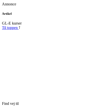
Annonce
Skip
Artikel
to
content
GL-E kurser
Til toppen
Find vej til