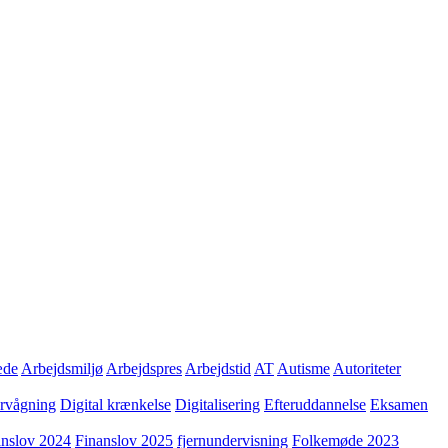
æde
Arbejdsmiljø
Arbejdspres
Arbejdstid
AT
Autisme
Autoriteter
ervågning
Digital krænkelse
Digitalisering
Efteruddannelse
Eksamen
anslov 2024
Finanslov 2025
fjernundervisning
Folkemøde 2023