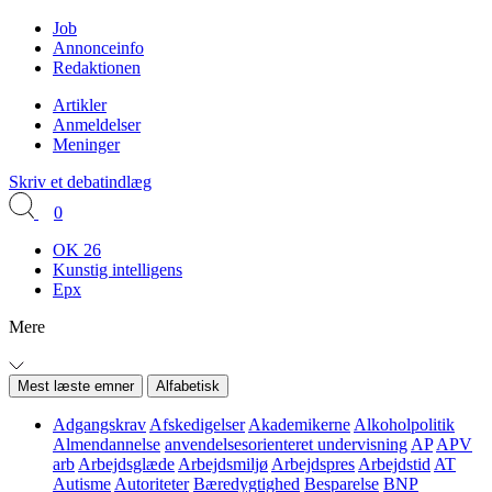
Job
Annonceinfo
Redaktionen
Artikler
Anmeldelser
Meninger
Skriv et debatindlæg
0
OK 26
Kunstig intelligens
Epx
Mere
Mest læste emner
Alfabetisk
Adgangskrav
Afskedigelser
Akademikerne
Alkoholpolitik
Almendannelse
anvendelsesorienteret undervisning
AP
APV
arb
Arbejdsglæde
Arbejdsmiljø
Arbejdspres
Arbejdstid
AT
Autisme
Autoriteter
Bæredygtighed
Besparelse
BNP