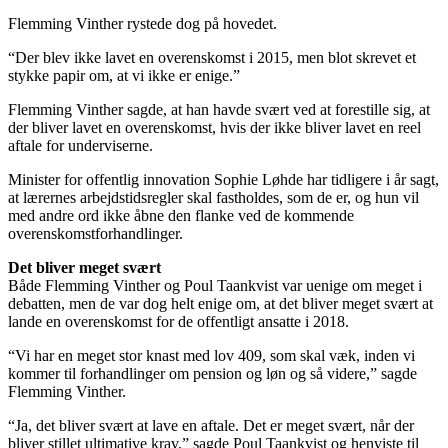
Flemming Vinther rystede dog på hovedet.
“Der blev ikke lavet en overenskomst i 2015, men blot skrevet et
stykke papir om, at vi ikke er enige.”
Flemming Vinther sagde, at han havde svært ved at forestille sig, at
der bliver lavet en overenskomst, hvis der ikke bliver lavet en reel
aftale for underviserne.
Minister for offentlig innovation Sophie Løhde har tidligere i år sagt,
at lærernes arbejdstidsregler skal fastholdes, som de er, og hun vil
med andre ord ikke åbne den flanke ved de kommende
overenskomstforhandlinger.
Det bliver meget svært
Både Flemming Vinther og Poul Taankvist var uenige om meget i
debatten, men de var dog helt enige om, at det bliver meget svært at
lande en overenskomst for de offentligt ansatte i 2018.
“Vi har en meget stor knast med lov 409, som skal væk, inden vi
kommer til forhandlinger om pension og løn og så videre,” sagde
Flemming Vinther.
“Ja, det bliver svært at lave en aftale. Det er meget svært, når der
bliver stillet ultimative krav,” sagde Poul Taankvist og henviste til