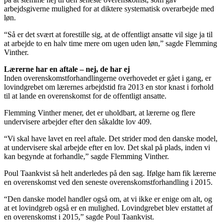
arbejdsgiverne mulighed for at diktere systematisk overarbejde med
løn.
“Så er det svært at forestille sig, at de offentligt ansatte vil sige ja til
at arbejde to en halv time mere om ugen uden løn,” sagde Flemming
Vinther.
Lærerne har en aftale – nej, de har ej
Inden overenskomstforhandlingerne overhovedet er gået i gang, er
lovindgrebet om lærernes arbejdstid fra 2013 en stor knast i forhold
til at lande en overenskomst for de offentligt ansatte.
Flemming Vinther mener, det er uholdbart, at lærerne og flere
undervisere arbejder efter den såkaldte lov 409.
“Vi skal have lavet en reel aftale. Det strider mod den danske model,
at undervisere skal arbejde efter en lov. Det skal på plads, inden vi
kan begynde at forhandle,” sagde Flemming Vinther.
Poul Taankvist så helt anderledes på den sag. Ifølge ham fik lærerne
en overenskomst ved den seneste overenskomstforhandling i 2015.
“Den danske model handler også om, at vi ikke er enige om alt, og
at et lovindgreb også er en mulighed. Lovindgrebet blev erstattet af
en overenskomst i 2015,” sagde Poul Taankvist.