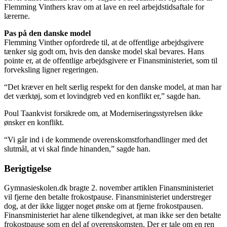
Flemming Vinthers krav om at lave en reel arbejdstidsaftale for
lærerne.
Pas på den danske model
Flemming Vinther opfordrede til, at de offentlige arbejdsgivere
tænker sig godt om, hvis den danske model skal bevares. Hans
pointe er, at de offentlige arbejdsgivere er Finansministeriet, som til
forveksling ligner regeringen.
“Det kræver en helt særlig respekt for den danske model, at man har
det værktøj, som et lovindgreb ved en konflikt er,” sagde han.
Poul Taankvist forsikrede om, at Moderniseringsstyrelsen ikke
ønsker en konflikt.
“Vi går ind i de kommende overenskomstforhandlinger med det
slutmål, at vi skal finde hinanden,” sagde han.
Berigtigelse
Gymnasieskolen.dk bragte 2. november artiklen Finansministeriet
vil fjerne den betalte frokostpause. Finansministeriet understreger
dog, at der ikke ligger noget ønske om at fjerne frokostpausen.
Finansministeriet har alene tilkendegivet, at man ikke ser den betalte
frokostpause som en del af overenskomsten. Der er tale om en ren