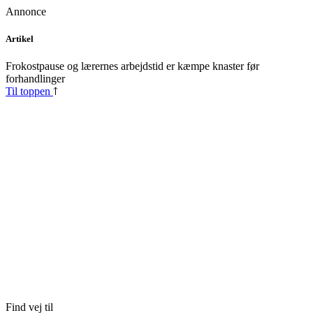
Annonce
Skip
Artikel
to
content
Frokostpause og lærernes arbejdstid er kæmpe knaster før
forhandlinger
Til toppen
Find vej til