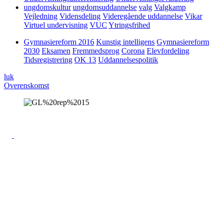
ungdomskultur
ungdomsuddannelse
valg
Valgkamp
Vejledning
Vidensdeling
Videregående uddannelse
Vikar
Virtuel undervisning
VUC
Ytringsfrihed
Gymnasiereform 2016
Kunstig intelligens
Gymnasiereform
2030
Eksamen
Fremmedsprog
Corona
Elevfordeling
Tidsregistrering
OK 13
Uddannelsespolitik
luk
Overenskomst