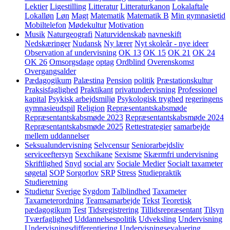
Lektier
Ligestilling
Litteratur
Litteraturkanon
Lokalaftale
Lokalløn
Løn
Magt
Matematik
Matematik B
Min gymnasietid
Mobiltelefon
Mødekultur
Motivation
Musik
Naturgeografi
Naturvidenskab
navneskift
Nedskæringer
Nudansk
Ny lærer
Nyt skoleår - nye ideer
Observation af undervisning
OK 13
OK 15
OK 21
OK 24
OK 26
Omsorgsdage
optag
Ordblind
Overenskomst
Overgangsalder
Pædagogikum
Palæstina
Pension
politik
Præstationskultur
Praksisfaglighed
Praktikant
privatundervisning
Professionel
kapital
Psykisk arbejdsmiljø
Psykologisk tryghed
regeringens
gymnasieudspil
Religion
Repræsentantskabsmøde
Repræsentantskabsmøde 2023
Repræsentantskabsmøde 2024
Repræsentantskabsmøde 2025
Rettestrategier
samarbejde
mellem uddannelser
Seksualundervisning
Selvcensur
Seniorarbejdsliv
serviceeftersyn
Sexchikane
Sexisme
Skærmfri undervisning
Skriftlighed
Snyd
social arv
Sociale Medier
Socialt taxameter
søgetal
SOP
Sorgorlov
SRP
Stress
Studiepraktik
Studieretning
Studietur
Sverige
Sygdom
Talblindhed
Taxameter
Taxameterordning
Teamsamarbejde
Tekst
Teoretisk
pædagogikum
Test
Tidsregistrering
Tillidsrepræsentant
Tilsyn
Tværfaglighed
Uddannelsespolitik
Udveksling
Undervisning
Undervisningsdifferentiering
Undervisningsevaluering