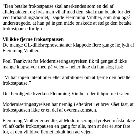
“Den betalte frokostpause skal anerkendes som en del af
aftalepakken, og hvis man vil af med den, skal man betale for det
ved forhandlingsbordet,” sagde Flemming Vinther, som dog også
understregede, at han på ingen måde ønskede at sælge den betalte
frokostpause for løn.
Vil ikke fjerne frokostpausen
De mange GL-tillidsrepræsentanter klappede flere gange højlydt af
Flemming Vinther.
Poul Taankvist fra Moderniseringsstyrelsen fik til gengæld ikke
mange klapsalver med på vejen – heller ikke da han slog fast:
“Vi har ingen intentioner eller ambitioner om at fjerne den betalte
frokostpause.”
Det beroligede hverken Flemming Vinther eller tilhørerne i salen.
Moderniseringsstyrelsen har nemlig i efteråret i et brev slået fast, at
frokostpausen ikke er en del af overenskomsten.
Flemming Vinther erkendte, at Moderniseringsstyrelsen måske ikke
vil afskaffe frokostpausen en gang for alle, men at der er stor fare
for, at den vil blive fjernet lokalt hen ad vejen.