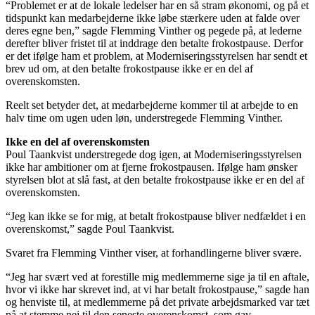
“Problemet er at de lokale ledelser har en så stram økonomi, og på et
tidspunkt kan medarbejderne ikke løbe stærkere uden at falde over
deres egne ben,” sagde Flemming Vinther og pegede på, at lederne
derefter bliver fristet til at inddrage den betalte frokostpause. Derfor
er det ifølge ham et problem, at Moderniseringsstyrelsen har sendt et
brev ud om, at den betalte frokostpause ikke er en del af
overenskomsten.
Reelt set betyder det, at medarbejderne kommer til at arbejde to en
halv time om ugen uden løn, understregede Flemming Vinther.
Ikke en del af overenskomsten
Poul Taankvist understregede dog igen, at Moderniseringsstyrelsen
ikke har ambitioner om at fjerne frokostpausen. Ifølge ham ønsker
styrelsen blot at slå fast, at den betalte frokostpause ikke er en del af
overenskomsten.
“Jeg kan ikke se for mig, at betalt frokostpause bliver nedfældet i en
overenskomst,” sagde Poul Taankvist.
Svaret fra Flemming Vinther viser, at forhandlingerne bliver svære.
“Jeg har svært ved at forestille mig medlemmerne sige ja til en aftale,
hvor vi ikke har skrevet ind, at vi har betalt frokostpause,” sagde han
og henviste til, at medlemmerne på det private arbejdsmarked var tæt
på at stemme nej til den seneste overenskomst, som gav