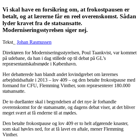
Vi skal have en forsikring om, at frokostpausen er
betalt, og at lærerne får en reel overenskomst. Sådan
lyder kravet fra de statsansatte.
Moderniseringsstyrelsen siger nej.
Tekst_
Johan Rasmussen
Direktøren for Moderniseringsstyrelsen, Poul Taankvist, var kommet
på udebane, da han i dag stillede op til debat på GL’s
repræsentantskabsmøde i København.
Her debatterede han blandt andet lovindgrebet om lærernes
arbejdstidsaftale i 2013 – lov 409 – og den betalte frokostpause med
formand for CFU, Flemming Vinther, som repræsenterer 180.000
statsansatte.
De to duellanter skal i begyndelsen af det nye år forhandle
overenskomst for de statsansatte, og dagens debat viser, at det bliver
meget svært at få enderne til at mødes.
Den betalte frokostpause og lov 409 er to helt afgørende knaster,
som skal høvles ned, for at få lavet en aftale, mener Flemming
Vinther.