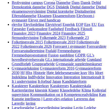
Brobygning
campus
Corona
Dannelse
Dans
Dansk
Deltid
Demokratisk dannelse
DGS
Didaktik
Digital dannelse
Digital
eksamensovervågning
Digital krænkelse
Digitalisering
Efteruddannelse
Eksamen
Eksamensform
Elevboom i
gymnasiet
Elever med handicap
elevfor
Elevfordeling
Elevtrivsel
Engelsk
EOP
Epx
EU
Eux
Fængsler
Fagkonsulent
Faglighed
Feedback
Filosofi
Finanslov 2023
Finanslov 2024
Finanslov 2025
fjernundervisning
Folkemøde 2023
Folkemøde 23
Folketingsvalg 2015
Folketingsvalg 2019
Folketingsvalg
2022
Folketingsvalg 2026
Forsvaret i gymnasiet
Forsvarslinje
Forsvarsstudieretning
Frafald
Fremmedsprog
Fremmedsprogsstrategi
Fusion
gambling
GDPR
GL's
hovedbestyrelsesvalg
GLs internationale arbejde
Grønland
Grundforløb
Gruppearbejde
Gymnasiale suppleringskurser
Gymnasielukning
Gymnasiereform 2016
Gymnasiereform
2030
Hf
Hhx
Historie
Høje følelsesmæssige krav
Htx
Idræt
Indeklima
Indflydelse
Innovation
Integration
Internationalt
It
It i undervisning
It-forbud
Japan
Kandidatreform
Karakterer
Karakterkrav
Karakterræs
Karakterskala
Karrierelæring
kinesisk
Klager
Klasseledelse
Klima
Kollegial
supervision
Kommunikation og it
Kompetenceudvikling
Køn
Kunstig intelligens
l
Lærer-elev-relation
Lærerens dag
Lærerliv
læring
Læseforståelse
Læsevejledning
læsning
Lectio
Ledelse