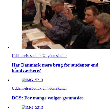
Uddannelsespolitik
Ungdomskultur
Har Danmark mere brug for studenter end
håndværkere?
Uddannelsespolitik
Ungdomskultur
DGS: For mange vælger gymnasiet