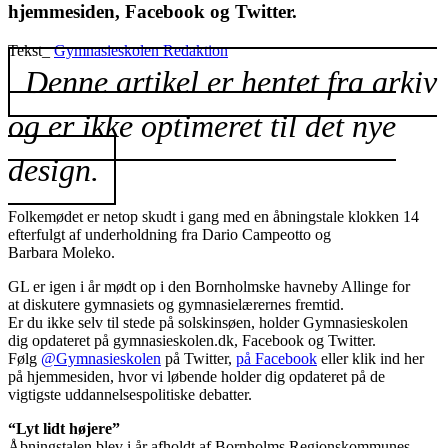
hjemmesiden, Facebook og Twitter.
Tekst_
Gymnasieskolen Redaktion
Denne artikel er hentet fra arkiv
og er ikke optimeret til det nye
design.
Folkemødet er netop skudt i gang med en åbningstale klokken 14
efterfulgt af underholdning fra Dario Campeotto og
Barbara Moleko.
GL er igen i år mødt op i den Bornholmske havneby Allinge for
at diskutere gymnasiets og gymnasielærernes fremtid.
Er du ikke selv til stede på solskinsøen, holder Gymnasieskolen
dig opdateret på gymnasieskolen.dk, Facebook og Twitter.
Følg
@Gymnasieskolen
på Twitter,
på Facebook
eller klik ind her
på hjemmesiden, hvor vi løbende holder dig opdateret på de
vigtigste uddannelsespolitiske debatter.
“Lyt lidt højere”
Åbningstalen blev i år afholdt af Bornholms Regionskommunes