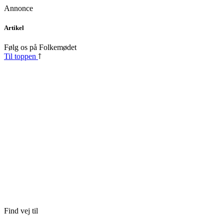
Annonce
Skip
Artikel
to
content
Følg os på Folkemødet
Til toppen
Find vej til