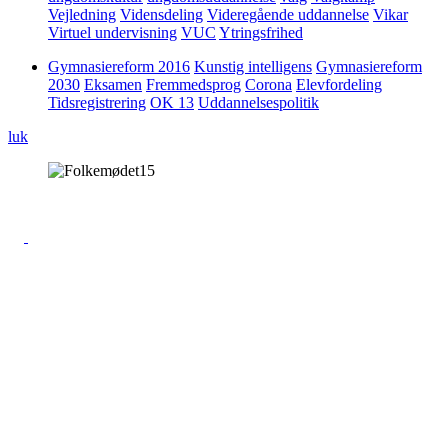
Vejledning
Vidensdeling
Videregående uddannelse
Vikar
Virtuel undervisning
VUC
Ytringsfrihed
Gymnasiereform 2016
Kunstig intelligens
Gymnasiereform
2030
Eksamen
Fremmedsprog
Corona
Elevfordeling
Tidsregistrering
OK 13
Uddannelsespolitik
luk