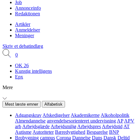
Job
Annonceinfo
Redaktionen
Artikler
Anmeldelser
Meninger
Skriv et debatindlæg
0
OK 26
Kunstig intelligens
Epx
Mere
Mest læste emner
Alfabetisk
Adgangskrav
Afskedigelser
Akademikerne
Alkoholpolitik
Almendannelse
anvendelsesorienteret undervisning
AP
APV
arb
Arbejdsglæde
Arbejdsmiljø
Arbejdspres
Arbejdstid
AT
Autisme
Autoriteter
Bæredygtighed
Besparelse
BNP
Brobygning
campus
Corona
Dannelse
Dans
Dansk
Deltid