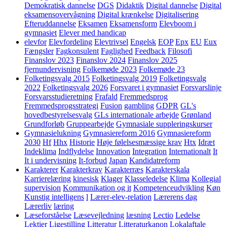
Demokratisk dannelse
DGS
Didaktik
Digital dannelse
Digital
eksamensovervågning
Digital krænkelse
Digitalisering
Efteruddannelse
Eksamen
Eksamensform
Elevboom i
gymnasiet
Elever med handicap
elevfor
Elevfordeling
Elevtrivsel
Engelsk
EOP
Epx
EU
Eux
Fængsler
Fagkonsulent
Faglighed
Feedback
Filosofi
Finanslov 2023
Finanslov 2024
Finanslov 2025
fjernundervisning
Folkemøde 2023
Folkemøde 23
Folketingsvalg 2015
Folketingsvalg 2019
Folketingsvalg
2022
Folketingsvalg 2026
Forsvaret i gymnasiet
Forsvarslinje
Forsvarsstudieretning
Frafald
Fremmedsprog
Fremmedsprogsstrategi
Fusion
gambling
GDPR
GL's
hovedbestyrelsesvalg
GLs internationale arbejde
Grønland
Grundforløb
Gruppearbejde
Gymnasiale suppleringskurser
Gymnasielukning
Gymnasiereform 2016
Gymnasiereform
2030
Hf
Hhx
Historie
Høje følelsesmæssige krav
Htx
Idræt
Indeklima
Indflydelse
Innovation
Integration
Internationalt
It
It i undervisning
It-forbud
Japan
Kandidatreform
Karakterer
Karakterkrav
Karakterræs
Karakterskala
Karrierelæring
kinesisk
Klager
Klasseledelse
Klima
Kollegial
supervision
Kommunikation og it
Kompetenceudvikling
Køn
Kunstig intelligens
l
Lærer-elev-relation
Lærerens dag
Lærerliv
læring
Læseforståelse
Læsevejledning
læsning
Lectio
Ledelse
Lektier
Ligestilling
Litteratur
Litteraturkanon
Lokalaftale