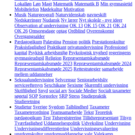
Lokalløn
Løn
Magt
Matematik
Matematik B
Min gymnasietid
Mobiltelefon
Mødekultur
Motivation
Musik
Naturgeografi
Naturvidenskab
navneskift
Nedskæringer
Nudansk
Ny lærer
Nyt skoleår - nye ideer
Observation af undervisning
OK 13
OK 15
OK 21
OK 24
OK 26
Omsorgsdage
optag
Ordblind
Overenskomst
Overgangsalder
Pædagogikum
Palæstina
Pension
politik
Præstationskultur
Praksisfaglighed
Praktikant
privatundervisning
Professionel
kapital
Psykisk arbejdsmiljø
Psykologisk tryghed
regeringens
gymnasieudspil
Religion
Repræsentantskabsmøde
Repræsentantskabsmøde 2023
Repræsentantskabsmøde 2024
Repræsentantskabsmøde 2025
Rettestrategier
samarbejde
mellem uddannelser
Seksualundervisning
Selvcensur
Seniorarbejdsliv
serviceeftersyn
Sexchikane
Sexisme
Skærmfri undervisning
Skriftlighed
Snyd
social arv
Sociale Medier
Socialt taxameter
søgetal
SOP
Sorgorlov
SRP
Stress
Studiepraktik
Studieretning
Studietur
Sverige
Sygdom
Talblindhed
Taxameter
Taxameterordning
Teamsamarbejde
Tekst
Teoretisk
pædagogikum
Test
Tidsregistrering
Tillidsrepræsentant
Tilsyn
Tværfaglighed
Uddannelsespolitik
Udveksling
Undervisning
Undervisningsdifferentiering
Undervisningsevaluering
ungdomskultur
ungdomsuddannelse
valg
Valgkamp