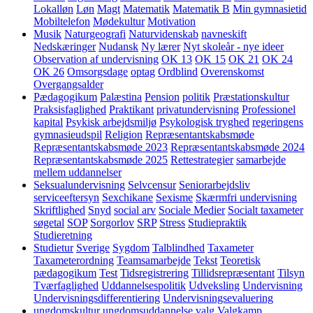
Lokalløn
Løn
Magt
Matematik
Matematik B
Min gymnasietid
Mobiltelefon
Mødekultur
Motivation
Musik
Naturgeografi
Naturvidenskab
navneskift
Nedskæringer
Nudansk
Ny lærer
Nyt skoleår - nye ideer
Observation af undervisning
OK 13
OK 15
OK 21
OK 24
OK 26
Omsorgsdage
optag
Ordblind
Overenskomst
Overgangsalder
Pædagogikum
Palæstina
Pension
politik
Præstationskultur
Praksisfaglighed
Praktikant
privatundervisning
Professionel
kapital
Psykisk arbejdsmiljø
Psykologisk tryghed
regeringens
gymnasieudspil
Religion
Repræsentantskabsmøde
Repræsentantskabsmøde 2023
Repræsentantskabsmøde 2024
Repræsentantskabsmøde 2025
Rettestrategier
samarbejde
mellem uddannelser
Seksualundervisning
Selvcensur
Seniorarbejdsliv
serviceeftersyn
Sexchikane
Sexisme
Skærmfri undervisning
Skriftlighed
Snyd
social arv
Sociale Medier
Socialt taxameter
søgetal
SOP
Sorgorlov
SRP
Stress
Studiepraktik
Studieretning
Studietur
Sverige
Sygdom
Talblindhed
Taxameter
Taxameterordning
Teamsamarbejde
Tekst
Teoretisk
pædagogikum
Test
Tidsregistrering
Tillidsrepræsentant
Tilsyn
Tværfaglighed
Uddannelsespolitik
Udveksling
Undervisning
Undervisningsdifferentiering
Undervisningsevaluering
ungdomskultur
ungdomsuddannelse
valg
Valgkamp