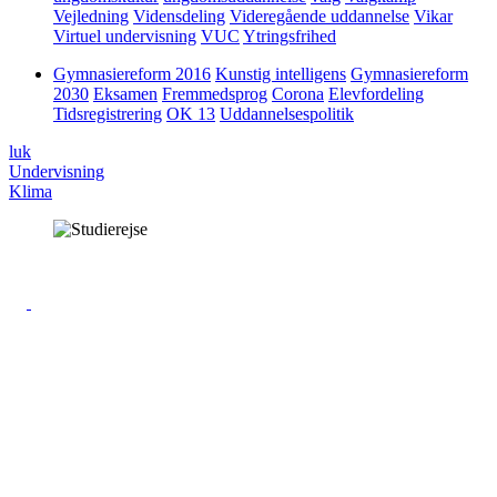
Vejledning
Vidensdeling
Videregående uddannelse
Vikar
Virtuel undervisning
VUC
Ytringsfrihed
Gymnasiereform 2016
Kunstig intelligens
Gymnasiereform
2030
Eksamen
Fremmedsprog
Corona
Elevfordeling
Tidsregistrering
OK 13
Uddannelsespolitik
luk
Undervisning
Klima