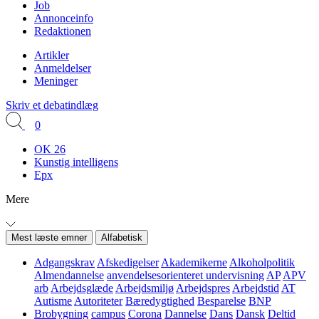
Job
Annonceinfo
Redaktionen
Artikler
Anmeldelser
Meninger
Skriv et debatindlæg
0
OK 26
Kunstig intelligens
Epx
Mere
Mest læste emner
Alfabetisk
Adgangskrav
Afskedigelser
Akademikerne
Alkoholpolitik
Almendannelse
anvendelsesorienteret undervisning
AP
APV
arb
Arbejdsglæde
Arbejdsmiljø
Arbejdspres
Arbejdstid
AT
Autisme
Autoriteter
Bæredygtighed
Besparelse
BNP
Brobygning
campus
Corona
Dannelse
Dans
Dansk
Deltid