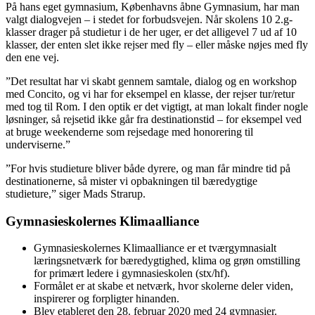
På hans eget gymnasium, Københavns åbne Gymnasium, har man
valgt dialogvejen – i stedet for forbudsvejen. Når skolens 10 2.g-
klasser drager på studietur i de her uger, er det alligevel 7 ud af 10
klasser, der enten slet ikke rejser med fly – eller måske nøjes med fly
den ene vej.
”Det resultat har vi skabt gennem samtale, dialog og en workshop
med Concito, og vi har for eksempel en klasse, der rejser tur/retur
med tog til Rom. I den optik er det vigtigt, at man lokalt finder nogle
løsninger, så rejsetid ikke går fra destinationstid – for eksempel ved
at bruge weekenderne som rejsedage med honorering til
underviserne.”
”For hvis studieture bliver både dyrere, og man får mindre tid på
destinationerne, så mister vi opbakningen til bæredygtige
studieture,” siger Mads Strarup.
Gymnasieskolernes Klimaalliance
Gymnasieskolernes Klimaalliance er et tværgymnasialt
læringsnetværk for bæredygtighed, klima og grøn omstilling
for primært ledere i gymnasieskolen (stx/hf).
Formålet er at skabe et netværk, hvor skolerne deler viden,
inspirerer og forpligter hinanden.
Blev etableret den 28. februar 2020 med 24 gymnasier.