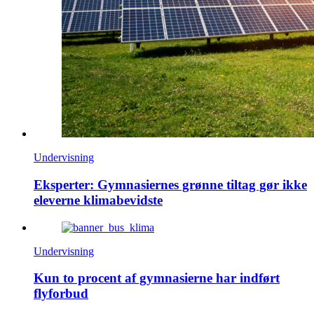
Undervisning
Eksperter: Gymnasiernes grønne tiltag gør ikke
eleverne klimabevidste
Undervisning
Kun to procent af gymnasierne har indført
flyforbud