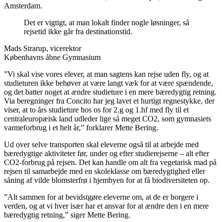
Amsterdam.
Det er vigtigt, at man lokalt finder nogle løsninger, så
rejsetid ikke går fra destinationstid.
Mads Strarup, vicerektor
Københavns åbne Gymnasium
”Vi skal vise vores elever, at man sagtens kan rejse uden fly, og at
studieturen ikke behøver at være langt væk for at være spændende,
og det batter noget at ændre studieture i en mere bæredygtig retning.
Via beregninger fra Concito har jeg lavet et hurtigt regnestykke, der
viser, at to års studieture hos os for 2.g og 1.hf med fly til et
centraleuropæisk land udleder lige så meget CO2, som gymnasiets
varmeforbrug i et helt år,” forklarer Mette Bering.
Ud over selve transporten skal eleverne også til at arbejde med
bæredygtige aktiviteter før, under og efter studierejserne – alt efter
CO2-forbrug på rejsen. Det kan handle om alt fra vegetarisk mad på
rejsen til samarbejde med en skoleklasse om bæredygtighed eller
såning af vilde blomsterfrø i hjembyen for at få biodiversiteten op.
”Alt sammen for at bevidstgøre eleverne om, at de er borgere i
verden, og at vi hver især har et ansvar for at ændre den i en mere
bæredygtig retning,” siger Mette Bering.