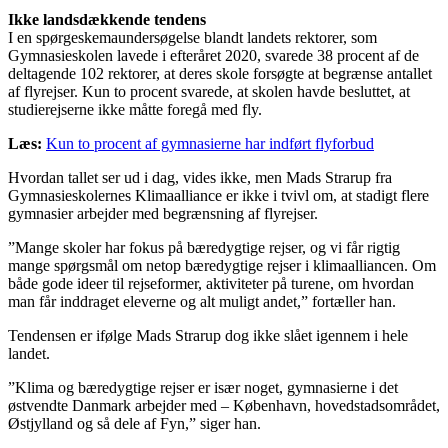
Ikke landsdækkende tendens
I en spørgeskemaundersøgelse blandt landets rektorer, som
Gymnasieskolen lavede i efteråret 2020, svarede 38 procent af de
deltagende 102 rektorer, at deres skole forsøgte at begrænse antallet
af flyrejser. Kun to procent svarede, at skolen havde besluttet, at
studierejserne ikke måtte foregå med fly.
Læs:
Kun to procent af gymnasierne har indført flyforbud
Hvordan tallet ser ud i dag, vides ikke, men Mads Strarup fra
Gymnasieskolernes Klimaalliance er ikke i tvivl om, at stadigt flere
gymnasier arbejder med begrænsning af flyrejser.
”Mange skoler har fokus på bæredygtige rejser, og vi får rigtig
mange spørgsmål om netop bæredygtige rejser i klimaalliancen. Om
både gode ideer til rejseformer, aktiviteter på turene, om hvordan
man får inddraget eleverne og alt muligt andet,” fortæller han.
Tendensen er ifølge Mads Strarup dog ikke slået igennem i hele
landet.
”Klima og bæredygtige rejser er især noget, gymnasierne i det
østvendte Danmark arbejder med – København, hovedstadsområdet,
Østjylland og så dele af Fyn,” siger han.