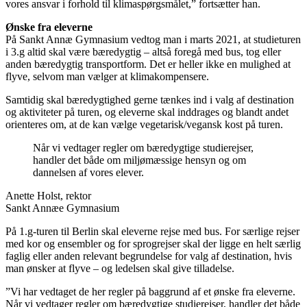
vores ansvar i forhold til klimaspørgsmålet,” fortsætter han.
Ønske fra eleverne
På Sankt Annæ Gymnasium vedtog man i marts 2021, at studieturen
i 3.g altid skal være bæredygtig – altså foregå med bus, tog eller
anden bæredygtig transportform. Det er heller ikke en mulighed at
flyve, selvom man vælger at klimakompensere.
Samtidig skal bæredygtighed gerne tænkes ind i valg af destination
og aktiviteter på turen, og eleverne skal inddrages og blandt andet
orienteres om, at de kan vælge vegetarisk/vegansk kost på turen.
Når vi vedtager regler om bæredygtige studierejser,
handler det både om miljømæssige hensyn og om
dannelsen af vores elever.
Anette Holst, rektor
Sankt Annæe Gymnasium
På 1.g-turen til Berlin skal eleverne rejse med bus. For særlige rejser
med kor og ensembler og for sprogrejser skal der ligge en helt særlig
faglig eller anden relevant begrundelse for valg af destination, hvis
man ønsker at flyve – og ledelsen skal give tilladelse.
”Vi har vedtaget de her regler på baggrund af et ønske fra eleverne.
Når vi vedtager regler om bæredygtige studierejser, handler det både