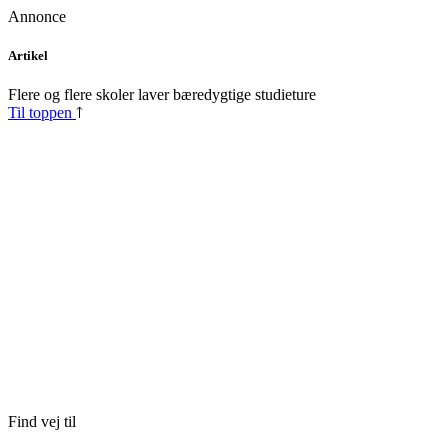
Annonce
Skip
Artikel
to
content
Flere og flere skoler laver bæredygtige studieture
Til toppen
Find vej til