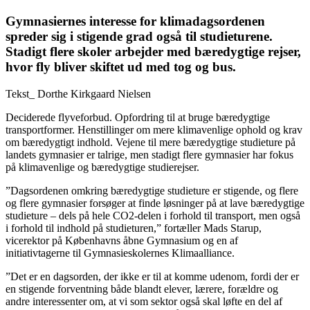
Gymnasiernes interesse for klimadagsordenen
spreder sig i stigende grad også til studieturene.
Stadigt flere skoler arbejder med bæredygtige rejser,
hvor fly bliver skiftet ud med tog og bus.
Tekst_
Dorthe Kirkgaard Nielsen
Deciderede flyveforbud. Opfordring til at bruge bæredygtige
transportformer. Henstillinger om mere klimavenlige ophold og krav
om bæredygtigt indhold. Vejene til mere bæredygtige studieture på
landets gymnasier er talrige, men stadigt flere gymnasier har fokus
på klimavenlige og bæredygtige studierejser.
”Dagsordenen omkring bæredygtige studieture er stigende, og flere
og flere gymnasier forsøger at finde løsninger på at lave bæredygtige
studieture – dels på hele CO2-delen i forhold til transport, men også
i forhold til indhold på studieturen,” fortæller Mads Starup,
vicerektor på Københavns åbne Gymnasium og en af
initiativtagerne til Gymnasieskolernes Klimaalliance.
”Det er en dagsorden, der ikke er til at komme udenom, fordi der er
en stigende forventning både blandt elever, lærere, forældre og
andre interessenter om, at vi som sektor også skal løfte en del af