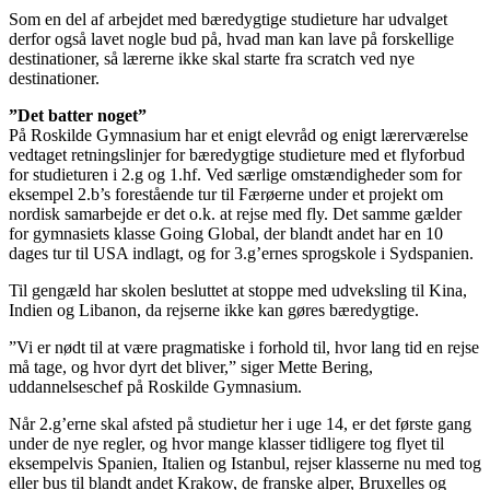
Som en del af arbejdet med bæredygtige studieture har udvalget
derfor også lavet nogle bud på, hvad man kan lave på forskellige
destinationer, så lærerne ikke skal starte fra scratch ved nye
destinationer.
”Det batter noget”
På Roskilde Gymnasium har et enigt elevråd og enigt lærerværelse
vedtaget retningslinjer for bæredygtige studieture med et flyforbud
for studieturen i 2.g og 1.hf. Ved særlige omstændigheder som for
eksempel 2.b’s forestående tur til Færøerne under et projekt om
nordisk samarbejde er det o.k. at rejse med fly. Det samme gælder
for gymnasiets klasse Going Global, der blandt andet har en 10
dages tur til USA indlagt, og for 3.g’ernes sprogskole i Sydspanien.
Til gengæld har skolen besluttet at stoppe med udveksling til Kina,
Indien og Libanon, da rejserne ikke kan gøres bæredygtige.
”Vi er nødt til at være pragmatiske i forhold til, hvor lang tid en rejse
må tage, og hvor dyrt det bliver,” siger Mette Bering,
uddannelseschef på Roskilde Gymnasium.
Når 2.g’erne skal afsted på studietur her i uge 14, er det første gang
under de nye regler, og hvor mange klasser tidligere tog flyet til
eksempelvis Spanien, Italien og Istanbul, rejser klasserne nu med tog
eller bus til blandt andet Krakow, de franske alper, Bruxelles og