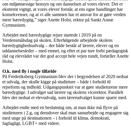
om miljømæssige hensyn og om dannelsen af vores elever. Det er
ekstremt vigtigt, at vores elever forstår, at ens egne handlinger har
konsekvenser, og at vi alle sammen har et ansvar for at gøre verden
mere bæredygtig,” siger Anette Holst, rektor på Sankt Annæ
Gymnasium.
Arbejdet med bæredygtige rejser startede i 2019 på en
Verdensmålsdag på skolen. Efterfølgende arbejdede skolens
bæredygtighedsudvalg – der både består af lærere, elever og en
uddannelsesleder – med emnet, og efter et par ture forbi pædagogisk
råd og elevrådet var der god accept hele vejen rundt, fortæller Anette
Holst.
O.k. med fly i nogle tilfælde
På Frederiksberg Gymnasium blev der i begyndelsen af 2020 nedsat
et udvalg, der skulle kigge på studieture – både i forhold til
rejseform og indhold. Udgangspunktet var at gøre studieturene mere
bæredygtige. I udvalget sad lærere og skolens vicerektor. Parallelt
blev der nedsat et elevudvalg, som lærerudvalget kunne sparre med.
Arbejdet endte med en beslutning om, at man ikke må flyve på
studieturen i 2.g, og derudover skal man samarbejde og engagere sig
med unge på destinationen – i forhold til klima, demokrati,
fagfagligt, LGBT+ med videre.