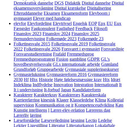
Demokratisk dannelse
DGS
Didaktik
Digital dannelse
Digital
eksamensovervågning
Digital krænkelse
Digitalisering
Efteruddannelse
Eksamen
Eksamensform
Elevboom i
gymnasiet
Elever med handicap
elevfor
Elevfordeling
Elevtrivsel
Engelsk
EOP
Epx
EU
Eux
Fængsler
Fagkonsulent
Faglighed
Feedback
Filosofi
Finanslov 2023
Finanslov 2024
Finanslov 2025
fjernundervisning
Folkemøde 2023
Folkemøde 23
Folketingsvalg 2015
Folketingsvalg 2019
Folketingsvalg
2022
Folketingsvalg 2026
Forsvaret i gymnasiet
Forsvarslinje
Forsvarsstudieretning
Frafald
Fremmedsprog
Fremmedsprogsstrategi
Fusion
gambling
GDPR
GL's
hovedbestyrelsesvalg
GLs internationale arbejde
Grønland
Grundforløb
Gruppearbejde
Gymnasiale suppleringskurser
Gymnasielukning
Gymnasiereform 2016
Gymnasiereform
2030
Hf
Hhx
Historie
Høje følelsesmæssige krav
Htx
Idræt
Indeklima
Indflydelse
Innovation
Integration
Internationalt
It
It i undervisning
It-forbud
Japan
Kandidatreform
Karakterer
Karakterkrav
Karakterræs
Karakterskala
Karrierelæring
kinesisk
Klager
Klasseledelse
Klima
Kollegial
supervision
Kommunikation og it
Kompetenceudvikling
Køn
Kunstig intelligens
l
Lærer-elev-relation
Lærerens dag
Lærerliv
læring
Læseforståelse
Læsevejledning
læsning
Lectio
Ledelse
Lektier
Ligestilling
Litteratur
Litteraturkanon
Lokalaftale