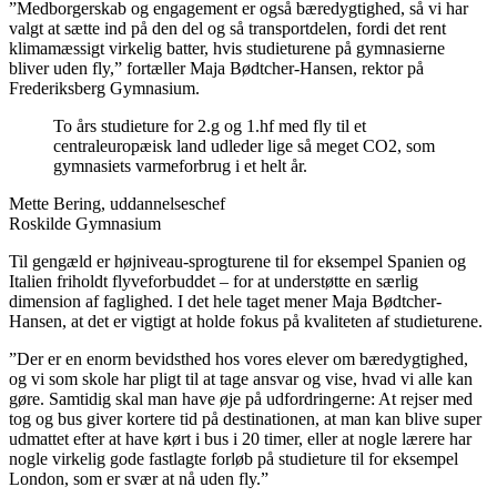
”Medborgerskab og engagement er også bæredygtighed, så vi har
valgt at sætte ind på den del og så transportdelen, fordi det rent
klimamæssigt virkelig batter, hvis studieturene på gymnasierne
bliver uden fly,” fortæller Maja Bødtcher-Hansen, rektor på
Frederiksberg Gymnasium.
To års studieture for 2.g og 1.hf med fly til et
centraleuropæisk land udleder lige så meget CO2, som
gymnasiets varmeforbrug i et helt år.
Mette Bering, uddannelseschef
Roskilde Gymnasium
Til gengæld er højniveau-sprogturene til for eksempel Spanien og
Italien friholdt flyveforbuddet – for at understøtte en særlig
dimension af faglighed. I det hele taget mener Maja Bødtcher-
Hansen, at det er vigtigt at holde fokus på kvaliteten af studieturene.
”Der er en enorm bevidsthed hos vores elever om bæredygtighed,
og vi som skole har pligt til at tage ansvar og vise, hvad vi alle kan
gøre. Samtidig skal man have øje på udfordringerne: At rejser med
tog og bus giver kortere tid på destinationen, at man kan blive super
udmattet efter at have kørt i bus i 20 timer, eller at nogle lærere har
nogle virkelig gode fastlagte forløb på studieture til for eksempel
London, som er svær at nå uden fly.”