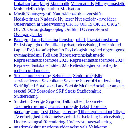
Lokalløn
Løn
Magt
Matematik
Matematik B
Min gymnasietid
Mobiltelefon
Mødekultur
Motivation
Musik
Naturgeografi
Naturvidenskab
navneskift
Nedskæringer
Nudansk
Ny lærer
Nyt skoleår - nye ideer
Observation af undervisning
OK 13
OK 15
OK 21
OK 24
OK 26
Omsorgsdage
optag
Ordblind
Overenskomst
Overgangsalder
Pædagogikum
Palæstina
Pension
politik
Præstationskultur
Praksisfaglighed
Praktikant
privatundervisning
Professionel
kapital
Psykisk arbejdsmiljø
Psykologisk tryghed
regeringens
gymnasieudspil
Religion
Repræsentantskabsmøde
Repræsentantskabsmøde 2023
Repræsentantskabsmøde 2024
Repræsentantskabsmøde 2025
Rettestrategier
samarbejde
mellem uddannelser
Seksualundervisning
Selvcensur
Seniorarbejdsliv
serviceeftersyn
Sexchikane
Sexisme
Skærmfri undervisning
Skriftlighed
Snyd
social arv
Sociale Medier
Socialt taxameter
søgetal
SOP
Sorgorlov
SRP
Stress
Studiepraktik
Studieretning
Studietur
Sverige
Sygdom
Talblindhed
Taxameter
Taxameterordning
Teamsamarbejde
Tekst
Teoretisk
pædagogikum
Test
Tidsregistrering
Tillidsrepræsentant
Tilsyn
Tværfaglighed
Uddannelsespolitik
Udveksling
Undervisning
Undervisningsdifferentiering
Undervisningsevaluering
ungdomskultur
ungdomsuddannelse
valg
Valgkamp