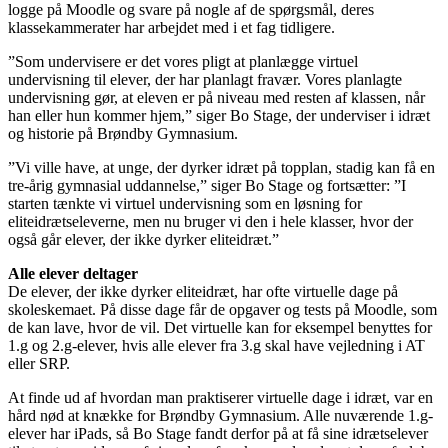
logge på Moodle og svare på nogle af de spørgsmål, deres
klassekammerater har arbejdet med i et fag tidligere.
”Som undervisere er det vores pligt at planlægge virtuel
undervisning til elever, der har planlagt fravær. Vores planlagte
undervisning gør, at eleven er på niveau med resten af klassen, når
han eller hun kommer hjem,” siger Bo Stage, der underviser i idræt
og historie på Brøndby Gymnasium.
”Vi ville have, at unge, der dyrker idræt på topplan, stadig kan få en
tre-årig gymnasial uddannelse,” siger Bo Stage og fortsætter: ”I
starten tænkte vi virtuel undervisning som en løsning for
eliteidrætseleverne, men nu bruger vi den i hele klasser, hvor der
også går elever, der ikke dyrker eliteidræt.”
Alle elever deltager
De elever, der ikke dyrker eliteidræt, har ofte virtuelle dage på
skoleskemaet. På disse dage får de opgaver og tests på Moodle, som
de kan lave, hvor de vil. Det virtuelle kan for eksempel benyttes for
1.g og 2.g-elever, hvis alle elever fra 3.g skal have vejledning i AT
eller SRP.
At finde ud af hvordan man praktiserer virtuelle dage i idræt, var en
hård nød at knække for Brøndby Gymnasium. Alle nuværende 1.g-
elever har iPads, så Bo Stage fandt derfor på at få sine idrætselever