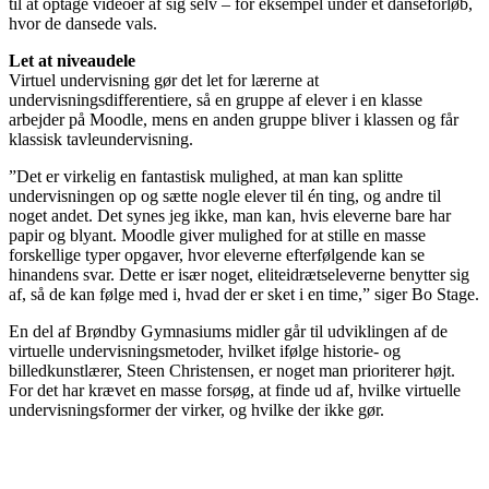
til at optage videoer af sig selv – for eksempel under et danseforløb,
hvor de dansede vals.
Let at niveaudele
Virtuel undervisning gør det let for lærerne at
undervisningsdifferentiere, så en gruppe af elever i en klasse
arbejder på Moodle, mens en anden gruppe bliver i klassen og får
klassisk tavleundervisning.
”Det er virkelig en fantastisk mulighed, at man kan splitte
undervisningen op og sætte nogle elever til én ting, og andre til
noget andet. Det synes jeg ikke, man kan, hvis eleverne bare har
papir og blyant. Moodle giver mulighed for at stille en masse
forskellige typer opgaver, hvor eleverne efterfølgende kan se
hinandens svar. Dette er især noget, eliteidrætseleverne benytter sig
af, så de kan følge med i, hvad der er sket i en time,” siger Bo Stage.
En del af Brøndby Gymnasiums midler går til udviklingen af de
virtuelle undervisningsmetoder, hvilket ifølge historie- og
billedkunstlærer, Steen Christensen, er noget man prioriterer højt.
For det har krævet en masse forsøg, at finde ud af, hvilke virtuelle
undervisningsformer der virker, og hvilke der ikke gør.