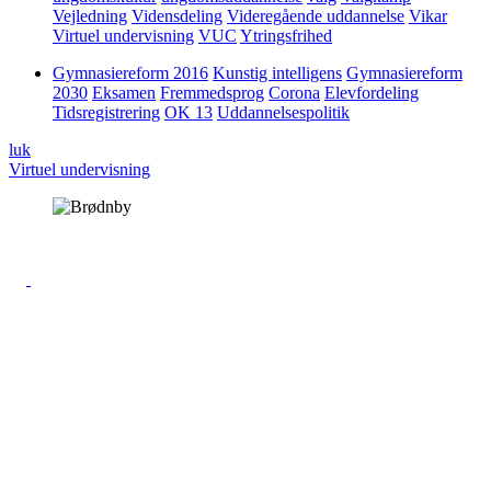
Vejledning
Vidensdeling
Videregående uddannelse
Vikar
Virtuel undervisning
VUC
Ytringsfrihed
Gymnasiereform 2016
Kunstig intelligens
Gymnasiereform
2030
Eksamen
Fremmedsprog
Corona
Elevfordeling
Tidsregistrering
OK 13
Uddannelsespolitik
luk
Virtuel undervisning