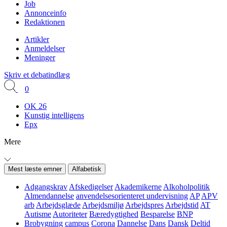
Job
Annonceinfo
Redaktionen
Artikler
Anmeldelser
Meninger
Skriv et debatindlæg
0
OK 26
Kunstig intelligens
Epx
Mere
Mest læste emner
Alfabetisk
Adgangskrav
Afskedigelser
Akademikerne
Alkoholpolitik
Almendannelse
anvendelsesorienteret undervisning
AP
APV
arb
Arbejdsglæde
Arbejdsmiljø
Arbejdspres
Arbejdstid
AT
Autisme
Autoriteter
Bæredygtighed
Besparelse
BNP
Brobygning
campus
Corona
Dannelse
Dans
Dansk
Deltid