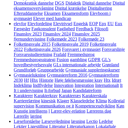
Demokratisk dannelse
DGS
Didaktik
Digital dannelse
Digital
eksamensovervågning
Digital krænkelse
Digitalisering
Efteruddannelse
Eksamen
Eksamensform
Elevboom i
gymnasiet
Elever med handicap
elevfor
Elevfordeling
Elevtrivsel
Engelsk
EOP
Epx
EU
Eux
Fængsler
Fagkonsulent
Faglighed
Feedback
Filosofi
Finanslov 2023
Finanslov 2024
Finanslov 2025
fjernundervisning
Folkemøde 2023
Folkemøde 23
Folketingsvalg 2015
Folketingsvalg 2019
Folketingsvalg
2022
Folketingsvalg 2026
Forsvaret i gymnasiet
Forsvarslinje
Forsvarsstudieretning
Frafald
Fremmedsprog
Fremmedsprogsstrategi
Fusion
gambling
GDPR
GL's
hovedbestyrelsesvalg
GLs internationale arbejde
Grønland
Grundforløb
Gruppearbejde
Gymnasiale suppleringskurser
Gymnasielukning
Gymnasiereform 2016
Gymnasiereform
2030
Hf
Hhx
Historie
Høje følelsesmæssige krav
Htx
Idræt
Indeklima
Indflydelse
Innovation
Integration
Internationalt
It
It i undervisning
It-forbud
Japan
Kandidatreform
Karakterer
Karakterkrav
Karakterræs
Karakterskala
Karrierelæring
kinesisk
Klager
Klasseledelse
Klima
Kollegial
supervision
Kommunikation og it
Kompetenceudvikling
Køn
Kunstig intelligens
l
Lærer-elev-relation
Lærerens dag
Lærerliv
læring
Læseforståelse
Læsevejledning
læsning
Lectio
Ledelse
Lektier
Ligestilling
Litteratur
Litteraturkanon
Lokalaftale