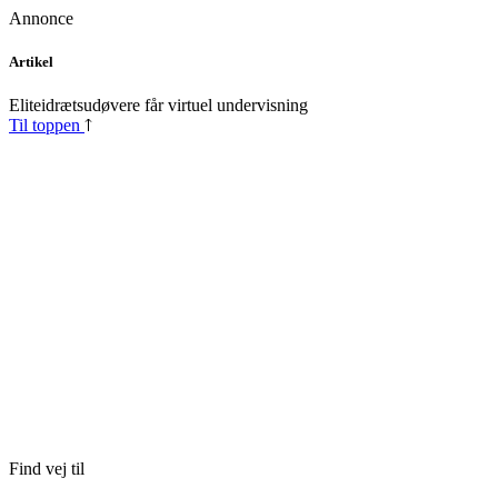
Annonce
Skip
Artikel
to
content
Eliteidrætsudøvere får virtuel undervisning
Til toppen
Find vej til