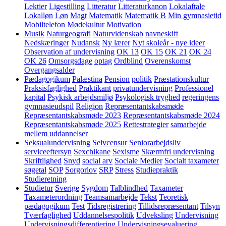
Lektier
Ligestilling
Litteratur
Litteraturkanon
Lokalaftale
Lokalløn
Løn
Magt
Matematik
Matematik B
Min gymnasietid
Mobiltelefon
Mødekultur
Motivation
Musik
Naturgeografi
Naturvidenskab
navneskift
Nedskæringer
Nudansk
Ny lærer
Nyt skoleår - nye ideer
Observation af undervisning
OK 13
OK 15
OK 21
OK 24
OK 26
Omsorgsdage
optag
Ordblind
Overenskomst
Overgangsalder
Pædagogikum
Palæstina
Pension
politik
Præstationskultur
Praksisfaglighed
Praktikant
privatundervisning
Professionel
kapital
Psykisk arbejdsmiljø
Psykologisk tryghed
regeringens
gymnasieudspil
Religion
Repræsentantskabsmøde
Repræsentantskabsmøde 2023
Repræsentantskabsmøde 2024
Repræsentantskabsmøde 2025
Rettestrategier
samarbejde
mellem uddannelser
Seksualundervisning
Selvcensur
Seniorarbejdsliv
serviceeftersyn
Sexchikane
Sexisme
Skærmfri undervisning
Skriftlighed
Snyd
social arv
Sociale Medier
Socialt taxameter
søgetal
SOP
Sorgorlov
SRP
Stress
Studiepraktik
Studieretning
Studietur
Sverige
Sygdom
Talblindhed
Taxameter
Taxameterordning
Teamsamarbejde
Tekst
Teoretisk
pædagogikum
Test
Tidsregistrering
Tillidsrepræsentant
Tilsyn
Tværfaglighed
Uddannelsespolitik
Udveksling
Undervisning
Undervisningsdifferentiering
Undervisningsevaluering