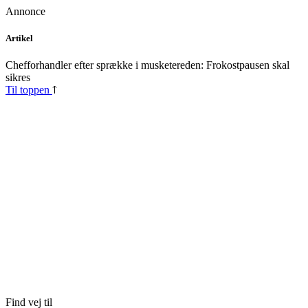
Annonce
Skip
Artikel
to
content
Chefforhandler efter sprække i musketereden: Frokostpausen skal
sikres
Til toppen
Find vej til