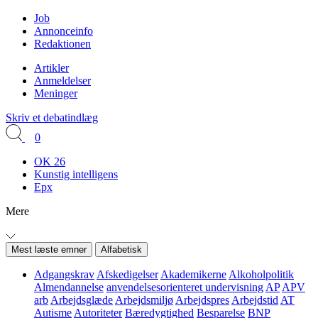
Job
Annonceinfo
Redaktionen
Artikler
Anmeldelser
Meninger
Skriv et debatindlæg
0
OK 26
Kunstig intelligens
Epx
Mere
Mest læste emner
Alfabetisk
Adgangskrav
Afskedigelser
Akademikerne
Alkoholpolitik
Almendannelse
anvendelsesorienteret undervisning
AP
APV
arb
Arbejdsglæde
Arbejdsmiljø
Arbejdspres
Arbejdstid
AT
Autisme
Autoriteter
Bæredygtighed
Besparelse
BNP