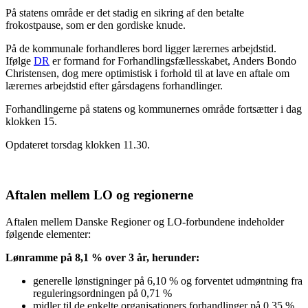
På statens område er det stadig en sikring af den betalte
frokostpause, som er den gordiske knude.
På de kommunale forhandleres bord ligger lærernes arbejdstid.
Ifølge
DR
er formand for Forhandlingsfællesskabet, Anders Bondo
Christensen, dog mere optimistisk i forhold til at lave en aftale om
lærernes arbejdstid efter gårsdagens forhandlinger.
Forhandlingerne på statens og kommunernes område fortsætter i dag
klokken 15.
Opdateret torsdag klokken 11.30.
Aftalen mellem LO og regionerne
Aftalen mellem Danske Regioner og LO-forbundene indeholder
følgende elementer:
Lønramme på 8,1 % over 3 år, herunder:
generelle lønstigninger på 6,10 % og forventet udmøntning fra
reguleringsordningen på 0,71 %
midler til de enkelte organisationers forhandlinger på 0,35 %