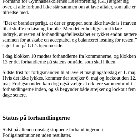
Formand for Gymnasieskolernes Lærerforening (GL) ærgrer sig
over, at alle forbund ikke står sammen om at lave aftaler, som alle er
tilfredse med.
“Det er brandærgerligt, at der er grupper, som ikke havde is i maven
til at skaffe en løsning for alle. Men det er heldigvis mit klare
indtryk, at resten af forhandlingsfællesskabet er rykket endnu tættere
sammen for at skabe en acceptabel og balanceret løsning for resten,”
siger hun på GL’s hjemmeside.
I dag klokken 10 mødtes forhandlerne fra kommunerne, og klokken
13 er det forhandlerne på statens område, som skal i ilden.
Sidste frist for forligsmanden til at lave et mæglingsforslag er 1. maj.
Hvis det ikke lykkes, kommer der strejker 6. maj og lockout den 12.
maj. Forligsmanden kan dog også vælge at erklære sammenbrud i
forhandlingerne inden, og så begynder både strejker og lockout fem
dage senere.
Status på forhandlingerne
Sidst på aftenen onsdag stoppede forhandlingerne i
Forligsinstitutionen uden resultater.