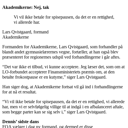
Akademikerne: Nej, tak
Vi vil ikke betale for spisepausen, da det er en rettighed,
vi allerede har.
Lars Qvistgaard, formand
Akademikerne
Formanden for Akademikerne, Lars Qvistgaard, som forhandler på
blandt andet gymnasielærernes vegne, fortæller, at han også blev
præsenteret for regionernes udspil ved forhandlingerne i går aftes.
“Det var ikke et tilbud, vi kunne acceptere. Jeg læser det, som om at
LO-forbundet accepterer Finansministeriets præmis om, at den
betalte frokostpause er en kutyme,” siger Lars Qvistgaard.
Han siger dog, at Akademikerne fortsat vil gå ind i forhandlingerne
for at nå et resultat.
“Vi vil ikke betale for spisepausen, da det er en rettighed, vi allerede
har, men vi er selvfølgelig villige til at indgå i en afbalanceret aftale,
som begge parter kan se sig selv i,” siger Lars Qvistgaard.
Dennis’ sidste dans
FOA vælger i dag ny formand, og dermed er disse