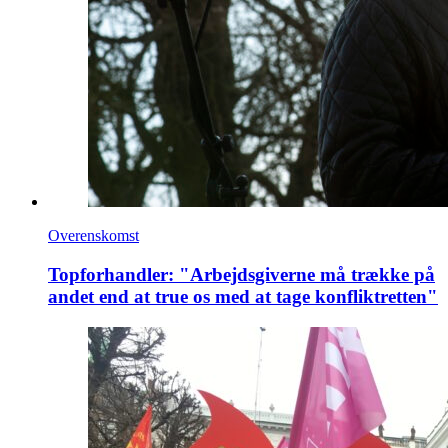
Overenskomst
Topforhandler: "Arbejdsgiverne må trække på
andet end at true os med at tage konfliktretten"