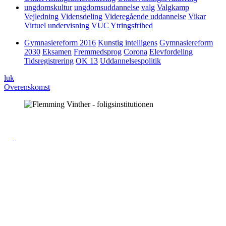
ungdomskultur
ungdomsuddannelse
valg
Valgkamp
Vejledning
Vidensdeling
Videregående uddannelse
Vikar
Virtuel undervisning
VUC
Ytringsfrihed
Gymnasiereform 2016
Kunstig intelligens
Gymnasiereform
2030
Eksamen
Fremmedsprog
Corona
Elevfordeling
Tidsregistrering
OK 13
Uddannelsespolitik
luk
Overenskomst