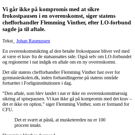
Vi går ikke på kompromis med at sikre
frokostpausen i en overenskomst, siger statens
chefforhandler Flemming Vinther, efter LO-forbund
sagde ja til aftale.
Tekst_
Johan Rasmussen
En overenskomstsikring af den betalte frokostpause bliver ved med
at være et krav fra de statsansattes side. Også selv om LO-forbundet
og regionerne i nat indgik en aftale om en ny overenskomst.
Det slår statens chefforhandler Flemming Vinther fast over for
gymnasieskolen.dk, inden forhandlingerne på statens område
fortsætter i Forligsinstitutionen i dag.
“Den aftale, som blev landet i nat er ikke en overenskomstmæssig
sikring af spisepausen. Vi kan ikke gå på kompromis med det krav –
det er ikke en option,” siger Flemming Vinther, som er formand for
CFU.
Det er svært at påstå, at musketereden nu er 100
procent intakt.