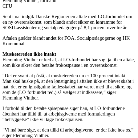
Flemming Vinther, formand
CFU
Sent i nat indgik Danske Regioner en aftale med LO-forbundet om
en ny overenskomst, som blandt andet sikrer en lønramme for
SOSU-assistenter og socialpædagoger på 8,1 procent over tre år.
Aftalen gælder blandt andet for FOA, Socialpædagogerne og HK
Kommunal.
Musketereden ikke intakt
Flemming Vinther er ked af, at LO-forbundet har sagt ja til en aftale,
som ikke sikrer den betalte frokostpause i en overenskomst.
“Det er svært at påstå, at musketereden nu er 100 procent intakt.
Man skal huske på, at den lønstigning i aftalen ikke er blevet skabt i
nat, det er en lønstigning fællesskabet har været med til at sikre, og
som de (LO-forbundet red.) så vælger at indkassere,” siger
Flemming Vinther.
I forhold til den betalte spisepause siger han, at LO-forbundene
åbenbart har tillid til, at arbejdsgiverne med formuleringen
“betryggelse” ikke vil tage frokostpausen.
“Vi må bare sige, at den tillid til arbejdsgiverne, er der ikke hos os,”
siger Flemming Vinther.