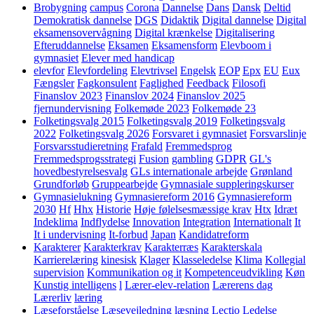
Brobygning
campus
Corona
Dannelse
Dans
Dansk
Deltid
Demokratisk dannelse
DGS
Didaktik
Digital dannelse
Digital
eksamensovervågning
Digital krænkelse
Digitalisering
Efteruddannelse
Eksamen
Eksamensform
Elevboom i
gymnasiet
Elever med handicap
elevfor
Elevfordeling
Elevtrivsel
Engelsk
EOP
Epx
EU
Eux
Fængsler
Fagkonsulent
Faglighed
Feedback
Filosofi
Finanslov 2023
Finanslov 2024
Finanslov 2025
fjernundervisning
Folkemøde 2023
Folkemøde 23
Folketingsvalg 2015
Folketingsvalg 2019
Folketingsvalg
2022
Folketingsvalg 2026
Forsvaret i gymnasiet
Forsvarslinje
Forsvarsstudieretning
Frafald
Fremmedsprog
Fremmedsprogsstrategi
Fusion
gambling
GDPR
GL's
hovedbestyrelsesvalg
GLs internationale arbejde
Grønland
Grundforløb
Gruppearbejde
Gymnasiale suppleringskurser
Gymnasielukning
Gymnasiereform 2016
Gymnasiereform
2030
Hf
Hhx
Historie
Høje følelsesmæssige krav
Htx
Idræt
Indeklima
Indflydelse
Innovation
Integration
Internationalt
It
It i undervisning
It-forbud
Japan
Kandidatreform
Karakterer
Karakterkrav
Karakterræs
Karakterskala
Karrierelæring
kinesisk
Klager
Klasseledelse
Klima
Kollegial
supervision
Kommunikation og it
Kompetenceudvikling
Køn
Kunstig intelligens
l
Lærer-elev-relation
Lærerens dag
Lærerliv
læring
Læseforståelse
Læsevejledning
læsning
Lectio
Ledelse