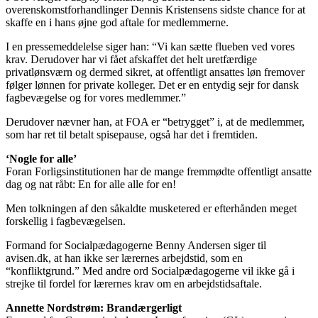
overenskomstforhandlinger Dennis Kristensens sidste chance for at
skaffe en i hans øjne god aftale for medlemmerne.
I en pressemeddelelse siger han: “Vi kan sætte flueben ved vores
krav. Derudover har vi fået afskaffet det helt uretfærdige
privatlønsværn og dermed sikret, at offentligt ansattes løn fremover
følger lønnen for private kolleger. Det er en entydig sejr for dansk
fagbevægelse og for vores medlemmer.”
Derudover nævner han, at FOA er “betrygget” i, at de medlemmer,
som har ret til betalt spisepause, også har det i fremtiden.
‘Nogle for alle’
Foran Forligsinstitutionen har de mange fremmødte offentligt ansatte
dag og nat råbt: En for alle alle for en!
Men tolkningen af den såkaldte musketered er efterhånden meget
forskellig i fagbevægelsen.
Formand for Socialpædagogerne Benny Andersen siger til
avisen.dk, at han ikke ser lærernes arbejdstid, som en
“konfliktgrund.” Med andre ord Socialpædagogerne vil ikke gå i
strejke til fordel for lærernes krav om en arbejdstidsaftale.
Annette Nordstrøm: Brandærgerligt