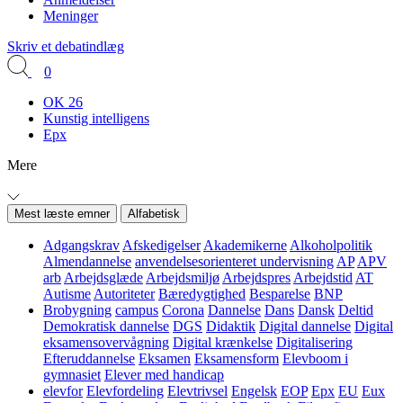
Meninger
Skriv et debatindlæg
0
OK 26
Kunstig intelligens
Epx
Mere
Mest læste emner
Alfabetisk
Adgangskrav
Afskedigelser
Akademikerne
Alkoholpolitik
Almendannelse
anvendelsesorienteret undervisning
AP
APV
arb
Arbejdsglæde
Arbejdsmiljø
Arbejdspres
Arbejdstid
AT
Autisme
Autoriteter
Bæredygtighed
Besparelse
BNP
Brobygning
campus
Corona
Dannelse
Dans
Dansk
Deltid
Demokratisk dannelse
DGS
Didaktik
Digital dannelse
Digital
eksamensovervågning
Digital krænkelse
Digitalisering
Efteruddannelse
Eksamen
Eksamensform
Elevboom i
gymnasiet
Elever med handicap
elevfor
Elevfordeling
Elevtrivsel
Engelsk
EOP
Epx
EU
Eux