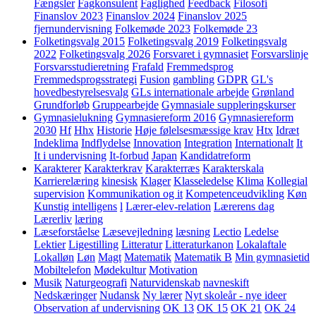
Fængsler
Fagkonsulent
Faglighed
Feedback
Filosofi
Finanslov 2023
Finanslov 2024
Finanslov 2025
fjernundervisning
Folkemøde 2023
Folkemøde 23
Folketingsvalg 2015
Folketingsvalg 2019
Folketingsvalg
2022
Folketingsvalg 2026
Forsvaret i gymnasiet
Forsvarslinje
Forsvarsstudieretning
Frafald
Fremmedsprog
Fremmedsprogsstrategi
Fusion
gambling
GDPR
GL's
hovedbestyrelsesvalg
GLs internationale arbejde
Grønland
Grundforløb
Gruppearbejde
Gymnasiale suppleringskurser
Gymnasielukning
Gymnasiereform 2016
Gymnasiereform
2030
Hf
Hhx
Historie
Høje følelsesmæssige krav
Htx
Idræt
Indeklima
Indflydelse
Innovation
Integration
Internationalt
It
It i undervisning
It-forbud
Japan
Kandidatreform
Karakterer
Karakterkrav
Karakterræs
Karakterskala
Karrierelæring
kinesisk
Klager
Klasseledelse
Klima
Kollegial
supervision
Kommunikation og it
Kompetenceudvikling
Køn
Kunstig intelligens
l
Lærer-elev-relation
Lærerens dag
Lærerliv
læring
Læseforståelse
Læsevejledning
læsning
Lectio
Ledelse
Lektier
Ligestilling
Litteratur
Litteraturkanon
Lokalaftale
Lokalløn
Løn
Magt
Matematik
Matematik B
Min gymnasietid
Mobiltelefon
Mødekultur
Motivation
Musik
Naturgeografi
Naturvidenskab
navneskift
Nedskæringer
Nudansk
Ny lærer
Nyt skoleår - nye ideer
Observation af undervisning
OK 13
OK 15
OK 21
OK 24