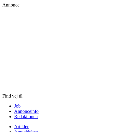
Annonce
Skip
to
content
Find vej til
Job
Annonceinfo
Redaktionen
Artikler
Anmeldelser