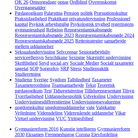
OK 26
Omsorgsdage
optag
Ordblind
Overenskomst
Overgangsalder
Pædagogikum
Palæstina
Pension
politik
Præstationskultur
Praksisfaglighed
Praktikant
privatundervisning
Professionel
kapital
Psykisk arbejdsmiljø
Psykologisk tryghed
regeringens
gymnasieudspil
Religion
Repræsentantskabsmøde
Repræsentantskabsmøde 2023
Repræsentantskabsmøde 2024
Repræsentantskabsmøde 2025
Rettestrategier
samarbejde
mellem uddannelser
Seksualundervisning
Selvcensur
Seniorarbejdsliv
serviceeftersyn
Sexchikane
Sexisme
Skærmfri undervisning
Skriftlighed
Snyd
social arv
Sociale Medier
Socialt taxameter
søgetal
SOP
Sorgorlov
SRP
Stress
Studiepraktik
Studieretning
Studietur
Sverige
Sygdom
Talblindhed
Taxameter
Taxameterordning
Teamsamarbejde
Tekst
Teoretisk
pædagogikum
Test
Tidsregistrering
Tillidsrepræsentant
Tilsyn
Tværfaglighed
Uddannelsespolitik
Udveksling
Undervisning
Undervisningsdifferentiering
Undervisningsevaluering
ungdomskultur
ungdomsuddannelse
valg
Valgkamp
Vejledning
Vidensdeling
Videregående uddannelse
Vikar
Virtuel undervisning
VUC
Ytringsfrihed
Gymnasiereform 2016
Kunstig intelligens
Gymnasiereform
2030
Eksamen
Fremmedsprog
Corona
Elevfordeling