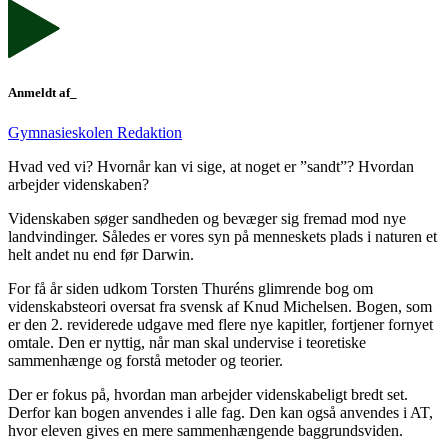
Anmeldt af_
Gymnasieskolen Redaktion
Hvad ved vi? Hvornår kan vi sige, at noget er ”sandt”? Hvordan
arbejder videnskaben?
Videnskaben søger sandheden og bevæger sig fremad mod nye
landvindinger. Således er vores syn på menneskets plads i naturen et
helt andet nu end før Darwin.
For få år siden udkom Torsten Thuréns glimrende bog om
videnskabs­teori oversat fra svensk af Knud Michelsen. Bogen, som
er den 2. reviderede udgave med flere nye kapitler, fortjener fornyet
omtale. Den er nyttig, når man skal undervise i teoretiske
sammenhænge og forstå metoder og teorier.
Der er fokus på, hvordan man arbejder videnskabeligt bredt set.
Derfor kan bogen anvendes i alle fag. Den kan også anvendes i AT,
hvor eleven gives en mere sammenhængende baggrundsviden.