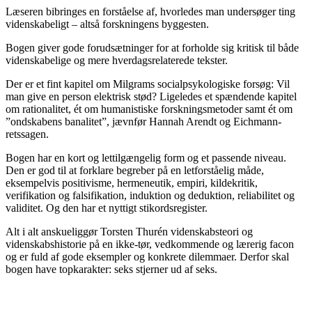
Læseren bibringes en forståelse af, hvorledes man undersøger ting
videnskabeligt – altså forskningens byggesten.
Bogen giver gode forudsætninger for at forholde sig kritisk til både
videnskabelige og mere hverdagsrelaterede tekster.
Der er et fint kapitel om Milgrams socialpsykologiske forsøg: Vil
man give en person elektrisk stød? Ligeledes et spændende kapitel
om rationalitet, ét om humanistiske forskningsmetoder samt ét om
”ondskabens banalitet”, jævnfør Hannah Arendt og Eichmann-
retssagen.
Bogen har en kort og lettilgængelig form og et passende niveau.
Den er god til at forklare begreber på en letforståelig måde,
eksempelvis positivisme, hermeneutik, empiri, kildekritik,
verifikation og falsifikation, induktion og deduktion, reliabilitet og
validitet. Og den har et nyttigt stikordsregister.
Alt i alt anskueliggør Torsten Thurén videnskabsteori og
videnskabshistorie på en ikke-tør, vedkommende og lærerig facon
og er fuld af gode eksempler og konkrete dilemmaer. Derfor skal
bogen have topkarakter: seks stjerner ud af seks.