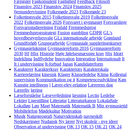
Fængsler
Fagkonsulent
Faglighed
Feedback
Filosofi
Finanslov 2023
Finanslov 2024
Finanslov 2025
fjernundervisning
Folkemøde 2023
Folkemøde 23
Folketingsvalg 2015
Folketingsvalg 2019
Folketingsvalg
2022
Folketingsvalg 2026
Forsvaret i gymnasiet
Forsvarslinje
Forsvarsstudieretning
Frafald
Fremmedsprog
Fremmedsprogsstrategi
Fusion
gambling
GDPR
GL's
hovedbestyrelsesvalg
GLs internationale arbejde
Grønland
Grundforløb
Gruppearbejde
Gymnasiale suppleringskurser
Gymnasielukning
Gymnasiereform 2016
Gymnasiereform
2030
Hf
Hhx
Historie
Høje følelsesmæssige krav
Htx
Idræt
Indeklima
Indflydelse
Innovation
Integration
Internationalt
It
It i undervisning
It-forbud
Japan
Kandidatreform
Karakterer
Karakterkrav
Karakterræs
Karakterskala
Karrierelæring
kinesisk
Klager
Klasseledelse
Klima
Kollegial
supervision
Kommunikation og it
Kompetenceudvikling
Køn
Kunstig intelligens
l
Lærer-elev-relation
Lærerens dag
Lærerliv
læring
Læseforståelse
Læsevejledning
læsning
Lectio
Ledelse
Lektier
Ligestilling
Litteratur
Litteraturkanon
Lokalaftale
Lokalløn
Løn
Magt
Matematik
Matematik B
Min gymnasietid
Mobiltelefon
Mødekultur
Motivation
Musik
Naturgeografi
Naturvidenskab
navneskift
Nedskæringer
Nudansk
Ny lærer
Nyt skoleår - nye ideer
Observation af undervisning
OK 13
OK 15
OK 21
OK 24