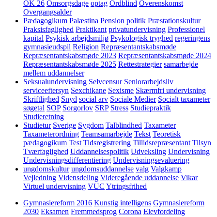
OK 26
Omsorgsdage
optag
Ordblind
Overenskomst
Overgangsalder
Pædagogikum
Palæstina
Pension
politik
Præstationskultur
Praksisfaglighed
Praktikant
privatundervisning
Professionel
kapital
Psykisk arbejdsmiljø
Psykologisk tryghed
regeringens
gymnasieudspil
Religion
Repræsentantskabsmøde
Repræsentantskabsmøde 2023
Repræsentantskabsmøde 2024
Repræsentantskabsmøde 2025
Rettestrategier
samarbejde
mellem uddannelser
Seksualundervisning
Selvcensur
Seniorarbejdsliv
serviceeftersyn
Sexchikane
Sexisme
Skærmfri undervisning
Skriftlighed
Snyd
social arv
Sociale Medier
Socialt taxameter
søgetal
SOP
Sorgorlov
SRP
Stress
Studiepraktik
Studieretning
Studietur
Sverige
Sygdom
Talblindhed
Taxameter
Taxameterordning
Teamsamarbejde
Tekst
Teoretisk
pædagogikum
Test
Tidsregistrering
Tillidsrepræsentant
Tilsyn
Tværfaglighed
Uddannelsespolitik
Udveksling
Undervisning
Undervisningsdifferentiering
Undervisningsevaluering
ungdomskultur
ungdomsuddannelse
valg
Valgkamp
Vejledning
Vidensdeling
Videregående uddannelse
Vikar
Virtuel undervisning
VUC
Ytringsfrihed
Gymnasiereform 2016
Kunstig intelligens
Gymnasiereform
2030
Eksamen
Fremmedsprog
Corona
Elevfordeling