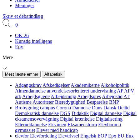
Meninger
Skriv et debatindlæg
0
OK 26
Kunstig intelligens
Epx
Mere
Mest læste emner
Alfabetisk
Adgangskrav
Afskedigelser
Akademikerne
Alkoholpolitik
Almendannelse
anvendelsesorienteret undervisning
AP
APV
arb
Arbejdsglæde
Arbejdsmiljø
Arbejdspres
Arbejdstid
AT
Autisme
Autoriteter
Bæredygtighed
Besparelse
BNP
Brobygning
campus
Corona
Dannelse
Dans
Dansk
Deltid
Demokratisk dannelse
DGS
Didaktik
Digital dannelse
Digital
eksamensovervågning
Digital krænkelse
Digitalisering
Efteruddannelse
Eksamen
Eksamensform
Elevboom i
gymnasiet
Elever med handicap
elevfor
Elevfordeling
Elevtrivsel
Engelsk
EOP
Epx
EU
Eux