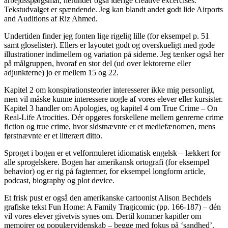
arbejdsspørgsmål, herunder også idé­rige creative excercises.
Tekstudvalget er spændende. Jeg kan blandt andet godt lide Airports
and Audi­tions af Riz Ahmed.
Undertiden finder jeg fonten lige rigelig lille (for eksempel p. 51
samt gloselister). Ellers er layoutet godt og overskueligt med gode
illustrationer indimellem og variation på siderne. Jeg tænker også her
på målgruppen, hvoraf en stor del (ud over lektorerne eller
adjunkterne) jo er mellem 15 og 22.
Kapitel 2 om konspirationsteorier interesserer ikke mig personligt,
men vil måske kunne interessere nogle af vores elever eller kursister.
Kapitel 3 handler om Apologies, og kapitel 4 om True Crime – On
Real-Life Atrocities. Dér opgøres forskellene mellem genrerne crime
fiction og true crime, hvor sidstnævnte er et medie­fænomen, mens
førstnævnte er et litterært ditto.
Sproget i bogen er et velformuleret idiomatisk engelsk – lækkert for
alle sprogelskere. Bogen har amerikansk ortografi (for eksempel
behavior) og er rig på fagtermer, for eksempel longform article,
podcast, biography og plot device.
Et frisk pust er også den amerikanske cartoonist Alison Bechdels
grafiske tekst Fun Home: A Family Tragicomic (pp. 166-187) – dén
vil vores elever givetvis synes om. Dertil kommer kapitler om
memoirer og populærvidenskab – begge med fokus på ‘sandhed’.