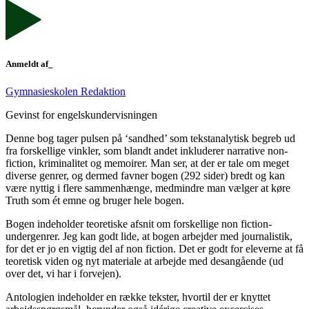
Anmeldt af_
Gymnasieskolen Redaktion
Gevinst for engelskundervisningen
Denne bog tager pulsen på ‘sandhed’ som tekstanalytisk begreb ud
fra forskellige vinkler, som blandt andet inkluderer narrative non-
fiction, kriminalitet og memoirer. Man ser, at der er tale om meget
diverse genrer, og dermed favner bogen (292 sider) bredt og kan
være nyttig i flere sammenhænge, medmindre man vælger at køre
Truth som ét emne og bruger hele bogen.
Bogen indeholder teoretiske afsnit om forskellige non fiction-
undergenrer. Jeg kan godt lide, at bogen arbejder med journalistik,
for det er jo en vigtig del af non fiction. Det er godt for eleverne at få
teoretisk viden og nyt materiale at arbejde med desangående (ud
over det, vi har i forvejen).
Antologien indeholder en række tekster, hvortil der er knyttet