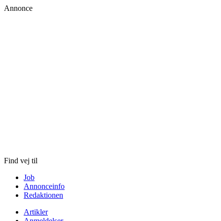
Annonce
Skip
to
content
Find vej til
Job
Annonceinfo
Redaktionen
Artikler
Anmeldelser