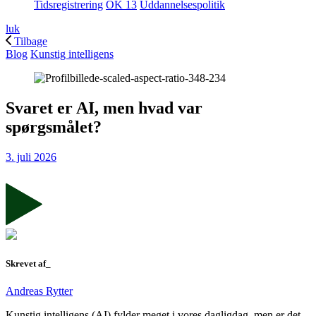
Tidsregistrering
OK 13
Uddannelsespolitik
luk
Tilbage
Blog
Kunstig intelligens
Svaret er AI, men hvad var
spørgsmålet?
3. juli 2026
Skrevet af_
Andreas Rytter
Kunstig intelligens (AI) fylder meget i vores dagligdag, men er det