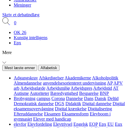
Meninger
Skriv et debatindlæg
0
OK 26
Kunstig intelligens
Epx
Mere
Mest læste emner
Alfabetisk
Adgangskrav
Afskedigelser
Akademikerne
Alkoholpolitik
Almendannelse
anvendelsesorienteret undervisning
AP
APV
arb
Arbejdsglæde
Arbejdsmiljø
Arbejdspres
Arbejdstid
AT
Autisme
Autoriteter
Bæredygtighed
Besparelse
BNP
Brobygning
campus
Corona
Dannelse
Dans
Dansk
Deltid
Demokratisk dannelse
DGS
Didaktik
Digital dannelse
Digital
eksamensovervågning
Digital krænkelse
Digitalisering
Efteruddannelse
Eksamen
Eksamensform
Elevboom i
gymnasiet
Elever med handicap
elevfor
Elevfordeling
Elevtrivsel
Engelsk
EOP
Epx
EU
Eux