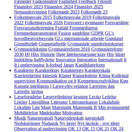
Fængsler
Fagkonsulent
Faglighed
Feedback
Filosofi
Finanslov 2023
Finanslov 2024
Finanslov 2025
fjernundervisning
Folkemøde 2023
Folkemøde 23
Folketingsvalg 2015
Folketingsvalg 2019
Folketingsvalg
2022
Folketingsvalg 2026
Forsvaret i gymnasiet
Forsvarslinje
Forsvarsstudieretning
Frafald
Fremmedsprog
Fremmedsprogsstrategi
Fusion
gambling
GDPR
GL's
hovedbestyrelsesvalg
GLs internationale arbejde
Grønland
Grundforløb
Gruppearbejde
Gymnasiale suppleringskurser
Gymnasielukning
Gymnasiereform 2016
Gymnasiereform
2030
Hf
Hhx
Historie
Høje følelsesmæssige krav
Htx
Idræt
Indeklima
Indflydelse
Innovation
Integration
Internationalt
It
It i undervisning
It-forbud
Japan
Kandidatreform
Karakterer
Karakterkrav
Karakterræs
Karakterskala
Karrierelæring
kinesisk
Klager
Klasseledelse
Klima
Kollegial
supervision
Kommunikation og it
Kompetenceudvikling
Køn
Kunstig intelligens
l
Lærer-elev-relation
Lærerens dag
Lærerliv
læring
Læseforståelse
Læsevejledning
læsning
Lectio
Ledelse
Lektier
Ligestilling
Litteratur
Litteraturkanon
Lokalaftale
Lokalløn
Løn
Magt
Matematik
Matematik B
Min gymnasietid
Mobiltelefon
Mødekultur
Motivation
Musik
Naturgeografi
Naturvidenskab
navneskift
Nedskæringer
Nudansk
Ny lærer
Nyt skoleår - nye ideer
Observation af undervisning
OK 13
OK 15
OK 21
OK 24