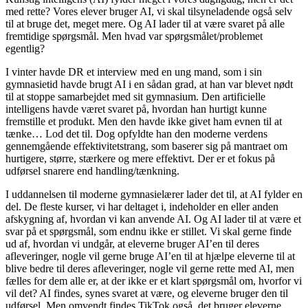
med rette? Vores elever bruger AI, vi skal tilsyneladende også selv
til at bruge det, meget mere. Og AI lader til at være svaret på alle
fremtidige spørgsmål. Men hvad var spørgsmålet/problemet
egentlig?
I vinter havde DR et interview med en ung mand, som i sin
gymnasietid havde brugt AI i en sådan grad, at han var blevet nødt
til at stoppe samarbejdet med sit gymnasium. Den artificielle
intelligens havde været svaret på, hvordan han hurtigt kunne
fremstille et produkt. Men den havde ikke givet ham evnen til at
tænke… Lod det til. Dog opfyldte han den moderne verdens
gennemgående effektivitetstrang, som baserer sig på mantraet om
hurtigere, større, stærkere og mere effektivt. Der er et fokus på
udførsel snarere end handling/tænkning.
I uddannelsen til moderne gymnasielærer lader det til, at AI fylder en
del. De fleste kurser, vi har deltaget i, indeholder en eller anden
afskygning af, hvordan vi kan anvende AI. Og AI lader til at være et
svar på et spørgsmål, som endnu ikke er stillet. Vi skal gerne finde
ud af, hvordan vi undgår, at eleverne bruger AI’en til deres
afleveringer, nogle vil gerne bruge AI’en til at hjælpe eleverne til at
blive bedre til deres afleveringer, nogle vil gerne rette med AI, men
fælles for dem alle er, at der ikke er et klart spørgsmål om, hvorfor vi
vil det? AI findes, synes svaret at være, og eleverne bruger den til
udførsel. Men omvendt findes TikTok også, det bruger eleverne