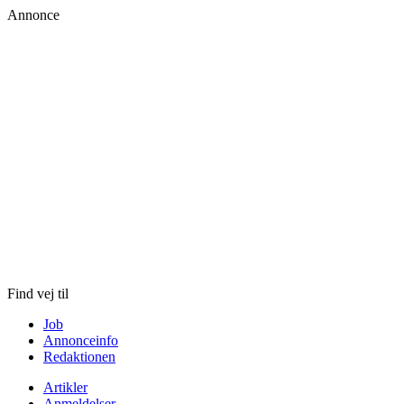
Annonce
Skip
to
content
Find vej til
Job
Annonceinfo
Redaktionen
Artikler
Anmeldelser