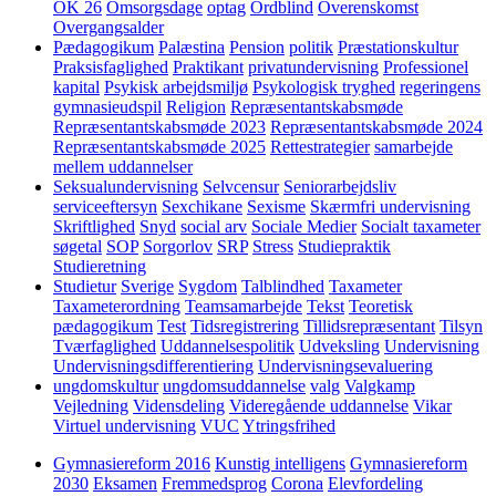
OK 26
Omsorgsdage
optag
Ordblind
Overenskomst
Overgangsalder
Pædagogikum
Palæstina
Pension
politik
Præstationskultur
Praksisfaglighed
Praktikant
privatundervisning
Professionel
kapital
Psykisk arbejdsmiljø
Psykologisk tryghed
regeringens
gymnasieudspil
Religion
Repræsentantskabsmøde
Repræsentantskabsmøde 2023
Repræsentantskabsmøde 2024
Repræsentantskabsmøde 2025
Rettestrategier
samarbejde
mellem uddannelser
Seksualundervisning
Selvcensur
Seniorarbejdsliv
serviceeftersyn
Sexchikane
Sexisme
Skærmfri undervisning
Skriftlighed
Snyd
social arv
Sociale Medier
Socialt taxameter
søgetal
SOP
Sorgorlov
SRP
Stress
Studiepraktik
Studieretning
Studietur
Sverige
Sygdom
Talblindhed
Taxameter
Taxameterordning
Teamsamarbejde
Tekst
Teoretisk
pædagogikum
Test
Tidsregistrering
Tillidsrepræsentant
Tilsyn
Tværfaglighed
Uddannelsespolitik
Udveksling
Undervisning
Undervisningsdifferentiering
Undervisningsevaluering
ungdomskultur
ungdomsuddannelse
valg
Valgkamp
Vejledning
Vidensdeling
Videregående uddannelse
Vikar
Virtuel undervisning
VUC
Ytringsfrihed
Gymnasiereform 2016
Kunstig intelligens
Gymnasiereform
2030
Eksamen
Fremmedsprog
Corona
Elevfordeling