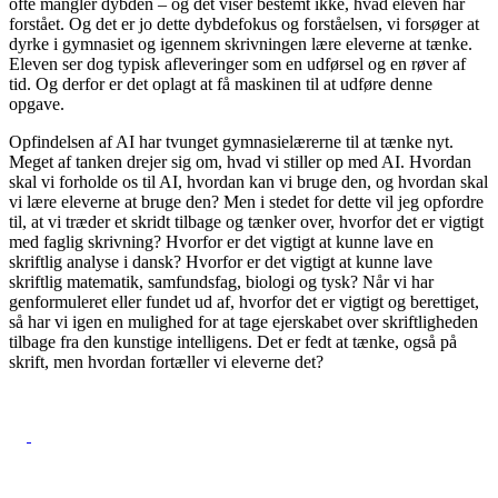
ofte mangler dybden – og det viser bestemt ikke, hvad eleven har
forstået. Og det er jo dette dybdefokus og forståelsen, vi forsøger at
dyrke i gymnasiet og igennem skrivningen lære eleverne at tænke.
Eleven ser dog typisk afleveringer som en udførsel og en røver af
tid. Og derfor er det oplagt at få maskinen til at udføre denne
opgave.
Opfindelsen af AI har tvunget gymnasielærerne til at tænke nyt.
Meget af tanken drejer sig om, hvad vi stiller op med AI. Hvordan
skal vi forholde os til AI, hvordan kan vi bruge den, og hvordan skal
vi lære eleverne at bruge den? Men i stedet for dette vil jeg opfordre
til, at vi træder et skridt tilbage og tænker over, hvorfor det er vigtigt
med faglig skrivning? Hvorfor er det vigtigt at kunne lave en
skriftlig analyse i dansk? Hvorfor er det vigtigt at kunne lave
skriftlig matematik, samfundsfag, biologi og tysk? Når vi har
genformuleret eller fundet ud af, hvorfor det er vigtigt og berettiget,
så har vi igen en mulighed for at tage ejerskabet over skriftligheden
tilbage fra den kunstige intelligens. Det er fedt at tænke, også på
skrift, men hvordan fortæller vi eleverne det?