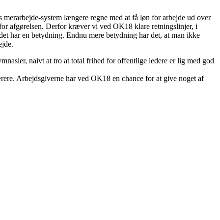
es merarbejde-system længere regne med at få løn for arbejde ud over
or afgørelsen. Derfor kræver vi ved OK18 klare retningslinjer, i
n det har en betydning. Endnu mere betydning har det, at man ikke
ejde.
sier, naivt at tro at total frihed for offentlige ledere er lig med god
ere. Arbejdsgiverne har ved OK18 en chance for at give noget af