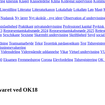
ring
kinesisk
Klager
Klasseledelse
Klima
Kollegial supervision
Kommuni
Ligestilling
Litteratur
Litteraturkanon
Lokalaftale
Lokalløn
Løn
Magt
Nudansk
Ny lærer
Nyt skoleår - nye ideer
Observation af undervisnin
sisfaglighed
Praktikant
privatundervisning
Professionel kapital
Psykisk 
23
Repræsentantskabsmøde 2024
Repræsentantskabsmøde 2025
Rettest
yn
Sexchikane
Sexisme
Skærmfri undervisning
Skriftlighed
Snyd
social
dning
Teamsamarbejde
Tekst
Teoretisk pædagogikum
Test
Tidsregistre
isningsevaluering
Vidensdeling
Videregående uddannelse
Vikar
Virtuel undervisning
V
30
Eksamen
Fremmedsprog
Corona
Elevfordeling
Tidsregistrering
OK 
svaret ved OK18