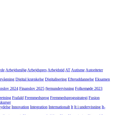
æde
Arbejdsmiljø
Arbejdspres
Arbejdstid
AT
Autisme
Autoriteter
ervågning
Digital krænkelse
Digitalisering
Efteruddannelse
Eksamen
anslov 2024
Finanslov 2025
fjernundervisning
Folkemøde 2023
retning
Frafald
Fremmedsprog
Fremmedsprogsstrategi
Fusion
skurser
lydelse
Innovation
Integration
Internationalt
It
It i undervisning
It-