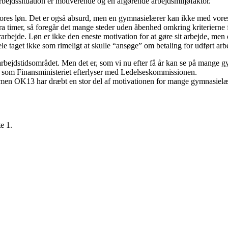
 arbejdssituation er motiverende og en afgørende arbejdsmiljøfaktor.
r vores løn. Det er også absurd, men en gymnasielærer kan ikke med vor
ra timer, så foregår det mange steder uden åbenhed omkring kriterierne f
arbejde. Løn er ikke den eneste motivation for at gøre sit arbejde, me
ele taget ikke som rimeligt at skulle “ansøge” om betaling for udført arb
ejdstidsområdet. Men det er, som vi nu efter få år kan se på mange gymna
, som Finansministeriet efterlyser med Ledelseskommissionen.
en OK13 har dræbt en stor del af motivationen for mange gymnasielær
e 1.