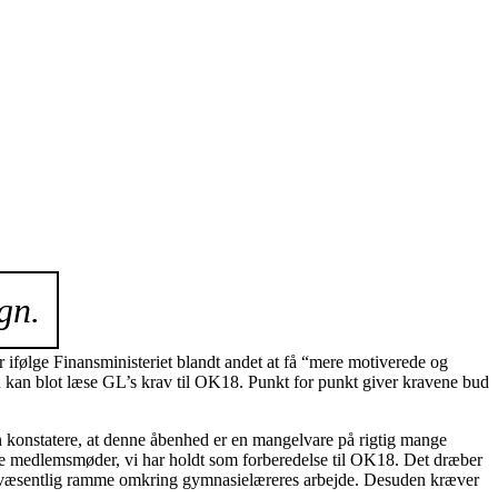
gn.
 ifølge Finansministeriet blandt andet at få “mere motiverede og
 kan blot læse GL’s krav til OK18. Punkt for punkt giver kravene bud
an konstatere, at denne åbenhed er en mangelvare på rigtig mange
de medlemsmøder, vi har holdt som forberedelse til OK18. Det dræber
emt væsentlig ramme omkring gymnasielæreres arbejde. Desuden kræver