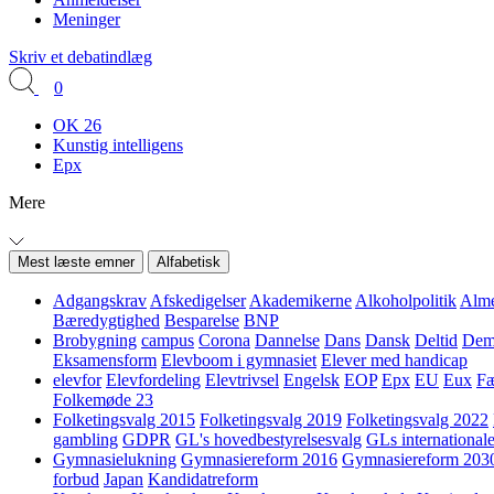
Meninger
Skriv et debatindlæg
0
OK 26
Kunstig intelligens
Epx
Mere
Mest læste emner
Alfabetisk
Adgangskrav
Afskedigelser
Akademikerne
Alkoholpolitik
Alme
Bæredygtighed
Besparelse
BNP
Brobygning
campus
Corona
Dannelse
Dans
Dansk
Deltid
Demo
Eksamensform
Elevboom i gymnasiet
Elever med handicap
elevfor
Elevfordeling
Elevtrivsel
Engelsk
EOP
Epx
EU
Eux
Fæ
Folkemøde 23
Folketingsvalg 2015
Folketingsvalg 2019
Folketingsvalg 2022
gambling
GDPR
GL's hovedbestyrelsesvalg
GLs internationale
Gymnasielukning
Gymnasiereform 2016
Gymnasiereform 203
forbud
Japan
Kandidatreform