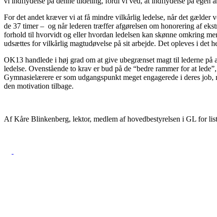
vi indflydelse på denne tildeling, fordi vi ved, at indflydelse på egen
For det andet kræver vi at få mindre vilkårlig ledelse, når det gælde
de 37 timer – og når lederen træffer afgørelsen om honorering af ekst
forhold til hvorvidt og eller hvordan ledelsen kan skønne omkring mer
udsættes for vilkårlig magtudøvelse på sit arbejde. Det opleves i det h
OK13 handlede i høj grad om at give ubegrænset magt til lederne på arb
ledelse. Ovenstående to krav er bud på de “bedre rammer for at lede”
Gymnasielærere er som udgangspunkt meget engagerede i deres job, m
den motivation tilbage.
Af Kåre Blinkenberg, lektor, medlem af hovedbestyrelsen i GL for list