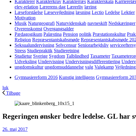
Karakterer
Karakterkrav
Karakterræs
Karakterskala
Karrierelæ
elev-relation
Lærerens dag
Lærerliv
læring
Læseforståelse
Læsevejledning
læsning
Lectio
Ledelse
Lektier
Motivation
Musik
Naturgeografi
Naturvidenskab
navneskift
Nedskæringer
Overenskomst
Overgangsalder
Pædagogikum
Palæstina
Pension
politik
Præstationskultur
Prak
Religion
Repræsentantskabsmøde
Repræsentantskabsmøde 20
Seksualundervisning
Selvcensur
Seniorarbejdsliv
serviceefters
Stress
Studiepraktik
Studieretning
Studietur
Sverige
Sygdom
Talblindhed
Taxameter
Taxameteror
Udveksling
Undervisning
Undervisningsdifferentiering
Underv
ungdomskultur
ungdomsuddannelse
valg
Valgkamp
Vejledning
Gymnasiereform 2016
Kunstig intelligens
Gymnasiereform 20
luk
Tilbage
Regeringen ønsker bedre ledelse. GL har 
26. maj 2017