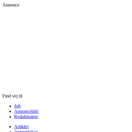
Annonce
Skip
to
content
Find vej til
Job
Annonceinfo
Redaktionen
Artikler
Anmeldelser