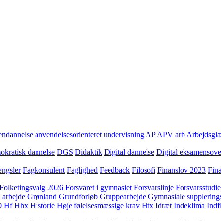
ndannelse
anvendelsesorienteret undervisning
AP
APV
arb
Arbejdsgl
kratisk dannelse
DGS
Didaktik
Digital dannelse
Digital eksamensov
ngsler
Fagkonsulent
Faglighed
Feedback
Filosofi
Finanslov 2023
Fin
Folketingsvalg 2026
Forsvaret i gymnasiet
Forsvarslinje
Forsvarsstudie
 arbejde
Grønland
Grundforløb
Gruppearbejde
Gymnasiale supplering
0
Hf
Hhx
Historie
Høje følelsesmæssige krav
Htx
Idræt
Indeklima
Indf