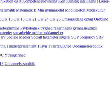
kation og it
Kompetenceudvikling
Køn
Kunstig intelligens
l
Lærer-
Matematik
Matematik B
Min gymnasietid
Mobiltelefon
Mødekultur
g
OK 13
OK 15
OK 21
OK 24
OK 26
Omsorgsdage
optag
Ordblind
arbejdsmiljø
Psykologisk tryghed
regeringens gymnasieudspil
rategier
samarbejde mellem uddannelser
 arv
Sociale Medier
Socialt taxameter
søgetal
SOP
Sorgorlov
SRP
ring
Tillidsrepræsentant
Tilsyn
Tværfaglighed
Uddannelsespolitik
UC
Ytringsfrihed
13
Uddannelsespolitik